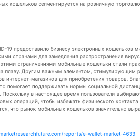
ых кошельков сегментируется на розничную торговлю,
D-19 предоставило бизнесу электронных кошельков м
кими странами для замедления распространения вируса,
 с этими ограничениями мобильные кошельки стали пр
на плаву. Другим важным элементом, стимулирующим р
ов интернет-магазинов для приобретения товаров. Бла
что помогает поддерживать нормы социальной дистанци
. Поскольку в настоящее время пользователи выбираю
совых операций, чтобы избежать физического контакта
ся, что рынок мобильных кошельков значительно выра
marketresearchfuture.com/reports/e-wallet-market-4633