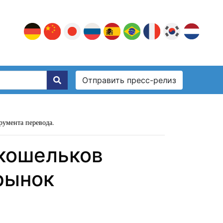
Отправить пресс-релиз
румента перевода.
 кошельков
 рынок