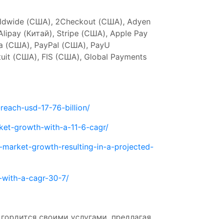
ldwide (США), 2Checkout (США), Adyen
lipay (Китай), Stripe (США), Apple Pay
a (США), PayPal (США), PayU
uit (США), FIS (США), Global Payments
each-usd-17-76-billion/
ket-growth-with-a-11-6-cagr/
-market-growth-resulting-in-a-projected-
-with-a-cagr-30-7/
 гордится своими услугами, предлагая