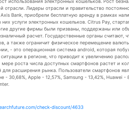
ост использования электронных кошельков. Рост безн
й отрасли. Лидеры отрасли и правительство постоянн
 Axis Bank, приобрели бесплатную аренду в рамках нал
них услуги электронных кошельков. Citrus Pay, старта
ногие другие фирмы были призваны, поддержаны или об
езналичный расчет. Государственные органы считают, ч
в, а также ограничит физическое перемещение валюты
и, - это операционная система android, которая поб
ситуации в регионе, что приводит к увеличению расп
о мере роста числа доступных смартфонов растет и ко
й для расширения рынка. Пользователи смартфонов я
- 30,68%, Apple - 12,57%, Samsung - 13,42%, Huawei - 8
ter.
earchfuture.com/check-discount/4633