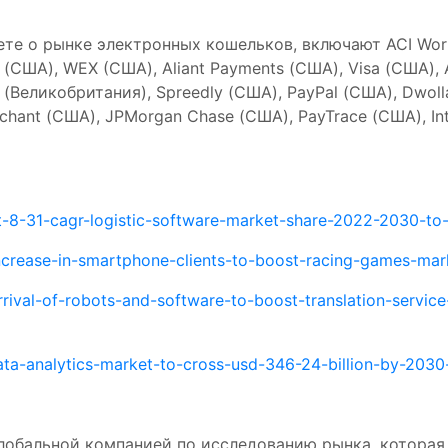
ете о рынке электронных кошельков, включают ACI Wor
 (США), WEX (США), Aliant Payments (США), Visa (США), A
 (Великобритания), Spreedly (США), PayPal (США), Dwoll
chant (США), JPMorgan Chase (США), PayTrace (США), Int
-8-31-cagr-logistic-software-market-share-2022-2030-to-r
crease-in-smartphone-clients-to-boost-racing-games-mar
ival-of-robots-and-software-to-boost-translation-service
ta-analytics-market-to-cross-usd-346-24-billion-by-2030
 глобальной компанией по исследованию рынка, которая