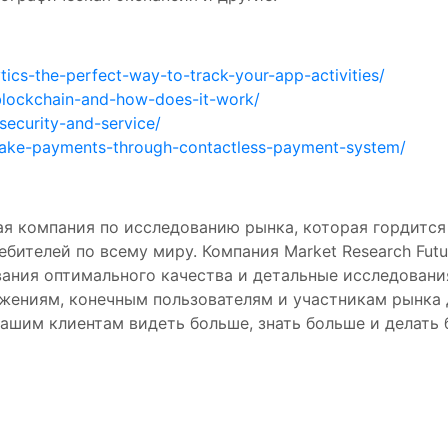
cs-the-perfect-way-to-track-your-app-activities/
-blockchain-and-how-does-it-work/
-security-and-service/
ake-payments-through-contactless-payment-system/
ьная компания по исследованию рынка, которая гордитс
ебителей по всему миру. Компания Market Research Fut
вания оптимального качества и детальные исследовани
ожениям, конечным пользователям и участникам рынка 
ашим клиентам видеть больше, знать больше и делать 