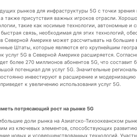
дущих рынков для инфраструктуры 5G с точки зрения и
 а также присутствия важных игроков отрасли. Хорошо
логии, такие как носимые технологии, автономные и с
 быстрая связь, необходимая для этих технологий, обе
в Северной Америке может рассчитывать на большие в
ные Штаты, которые являются его крупнейшим геогра
 услуг 5G в Северной Америке расширяется. Согласно о
будет более 270 миллионов абонентов 5G, что составит
ольшой потенциал для услуг 5G. Значительные региона
 постоянно инвестируют в расширение и модернизацию
 приведет к увеличению использования услуг 5G.
иметь потрясающий рост на рынке 5G
ибольшие доли рынка на Азиатско-Тихоокеанском рынк
им из ключевых элементов, способствующих развитию 
ение новых и усовершенствованных технологий. Участ