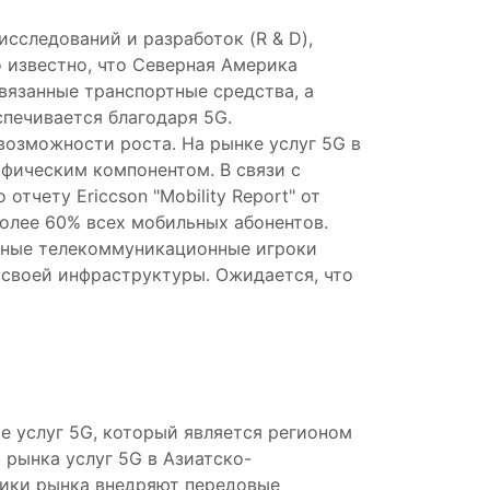
сследований и разработок (R & D),
 известно, что Северная Америка
вязанные транспортные средства, а
спечивается благодаря 5G.
озможности роста. На рынке услуг 5G в
фическим компонентом. В связи с
тчету Ericcson "Mobility Report" от
 более 60% всех мобильных абонентов.
льные телекоммуникационные игроки
 своей инфраструктуры. Ожидается, что
е услуг 5G, который является регионом
рынка услуг 5G в Азиатско-
ники рынка внедряют передовые