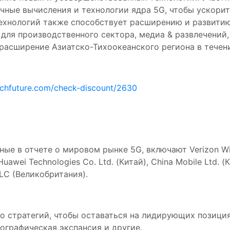
ичные вычисления и технологии ядра 5G, чтобы ускорит
хнологий также способствует расширению и развитию 
ля производственного сектора, медиа & развлечений,
 расширение Азиатско-Тихоокеанского региона в течен
rchfuture.com/check-discount/2630
е в отчете о мировом рынке 5G, включают Verizon Wire
 Huawei Technologies Co. Ltd. (Китай), China Mobile Ltd. 
PLC (Великобритания).
 стратегий, чтобы оставаться на лидирующих позициях
еографическая экспансия и другие.