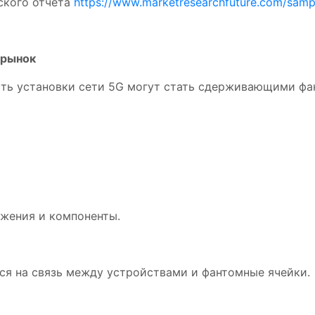
ского отчета
https://www.marketresearchfuture.com/samp
 рынок
сть установки сети 5G могут стать сдерживающими ф
ожения и компоненты.
ся на связь между устройствами и фантомные ячейки.