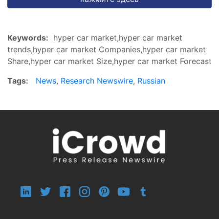
Keywords:
hyper car market,hyper car market
trends,hyper car market Companies,hyper car market
Share,hyper car market Size,hyper car market Forecast
Tags:
News
,
Research Newswire
,
Russian