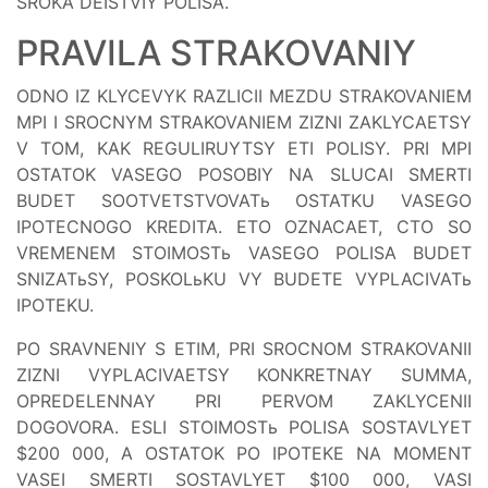
SROKA DEISTVIY POLISA.
PRAVILA STRAKOVANIY
ODNO IZ KLYCEVYK RAZLICII MEZDU STRAKOVANIEM
MPI I SROCNYM STRAKOVANIEM ZIZNI ZAKLYCAETSY
V TOM, KAK REGULIRUYTSY ETI POLISY. PRI MPI
OSTATOK VASEGO POSOBIY NA SLUCAI SMERTI
BUDET SOOTVETSTVOVATь OSTATKU VASEGO
IPOTECNOGO KREDITA. ETO OZNACAET, CTO SO
VREMENEM STOIMOSTь VASEGO POLISA BUDET
SNIZATьSY, POSKOLьKU VY BUDETE VYPLACIVATь
IPOTEKU.
PO SRAVNENIY S ETIM, PRI SROCNOM STRAKOVANII
ZIZNI VYPLACIVAETSY KONKRETNAY SUMMA,
OPREDELENNAY PRI PERVOM ZAKLYCENII
DOGOVORA. ESLI STOIMOSTь POLISA SOSTAVLYET
$200 000, A OSTATOK PO IPOTEKE NA MOMENT
VASEI SMERTI SOSTAVLYET $100 000, VASI