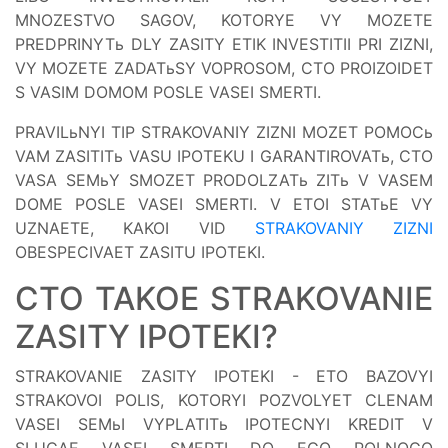
MNOZESTVO SAGOV, KOTORYE VY MOZETE
PREDPRINYTь DLY ZASITY ETIK INVESTITII PRI ZIZNI,
VY MOZETE ZADATьSY VOPROSOM, CTO PROIZOIDET
S VASIM DOMOM POSLE VASEI SMERTI.
PRAVILьNYI TIP STRAKOVANIY ZIZNI MOZET POMOCь
VAM ZASITITь VASU IPOTEKU I GARANTIROVATь, CTO
VASA SEMьY SMOZET PRODOLZATь ZITь V VASEM
DOME POSLE VASEI SMERTI. V ETOI STATьE VY
UZNAETE, KAKOI VID
STRAKOVANIY ZIZNI
OBESPECIVAET ZASITU IPOTEKI.
CTO TAKOE STRAKOVANIE
ZASITY IPOTEKI?
STRAKOVANIE ZASITY IPOTEKI - ETO BAZOVYI
STRAKOVOI POLIS, KOTORYI POZVOLYET CLENAM
VASEI SEMьI VYPLATITь IPOTECNYI KREDIT V
SLUCAE VASEI SMERTI DO EGO POLNOGO