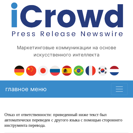
Маркетинговые коммуникации на основе
искусственного интеллекта
главное меню
Отказ от ответственности: приведенный ниже текст был
автоматически переведен с другого языка с помощью стороннего
инструмента перевода.