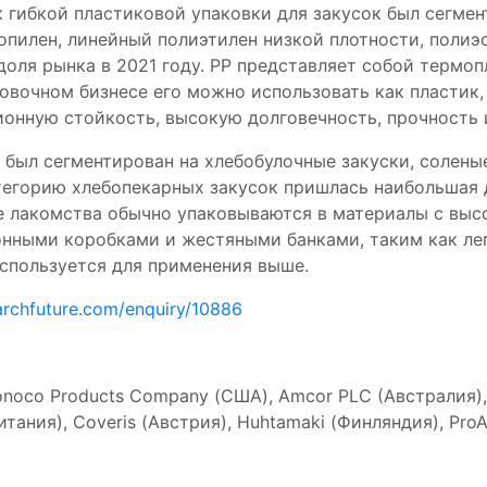
к гибкой пластиковой упаковки для закусок был сегме
пилен, линейный полиэтилен низкой плотности, полиэс
оля рынка в 2021 году. PP представляет собой термоп
овочном бизнесе его можно использовать как пластик,
онную стойкость, высокую долговечность, прочность 
 был сегментирован на хлебобулочные закуски, солены
атегорию хлебопекарных закусок пришлась наибольшая д
е лакомства обычно упаковываются в материалы с выс
ными коробками и жестяными банками, таким как легк
используется для применения выше.
archfuture.com/enquiry/10886
co Products Company (США), Amcor PLC (Австралия), S
итания), Coveris (Австрия), Huhtamaki (Финляндия), Pro