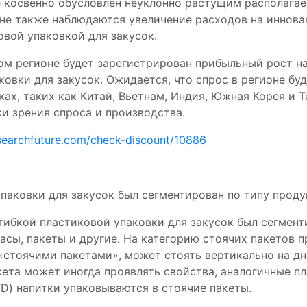
не косвенно обусловлен неуклонно растущим располага
не также наблюдаются увеличение расходов на иннова
овой упаковкой для закусок.
ом регионе будет зарегистрирован прибыльный рост н
аковки для закусок. Ожидается, что спрос в регионе 
ах, таких как Китай, Вьетнам, Индия, Южная Корея и 
и зрения спроса и производства.
searchfuture.com/check-discount/10886
паковки для закусок был сегментирован по типу продук
гибкой пластиковой упаковки для закусок был сегмент
пасы, пакеты и другие. На категорию стоячих пакетов 
 «стоячими пакетами», может стоять вертикально на дн
кета может иногда проявлять свойства, аналогичные 
TD) напитки упаковываются в стоячие пакеты.