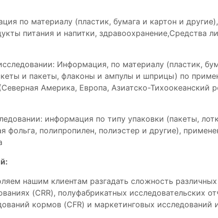
ия по материалу (пластик, бумага и картон и другие),
укты питания и напитки, здравоохранение,Средства лич
сследовании: Информация, по материалу (пластик, бума
акеты и пакеты, флаконы и ампулы и шприцы) по приме
(Северная Америка, Европа, Азиатско-Тихоокеанский 
ледовании: информация по типу упаковки (пакеты, лотк
я фольга, полипропилен, полиэстер и другие), примене
а
й:
зволяем нашим клиентам разгадать сложность различн
ованиях (CRR), полуфабрикатных исследовательских от
дований кормов (CFR) и маркетинговых исследований и