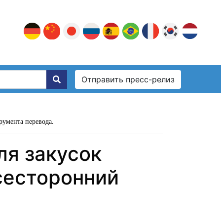
Отправить пресс-релиз
румента перевода.
ля закусок
сесторонний