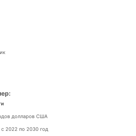
ик
мер:
ти
рдов долларов США
 с 2022 по 2030 год