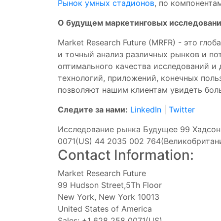
Рынок умных стадионов
, по компонента
О будущем маркетинговых исследовани
Market Research Future (MRFR) - это гл
и точный анализ различных рынков и по
оптимального качества исследований и 
технологий, приложений, конечных поль
позволяют нашим клиентам увидеть боль
Следите за нами:
LinkedIn
|
Twitter
Исследование рынка Будущее 99 Хадсон
0071(US) 44 2035 002 764(Великобритан
Contact Information:
Market Research Future
99 Hudson Street,5Th Floor
New York, New York 10013
United States of America
Sales: +1 628 258 0071(US)