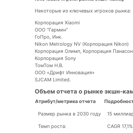
Некоторые из ключевых игроков рынка:
Корпорация Xiaomi
ООО "Гармин"
ГоПро, Инк.
Nikon Metrology NV (Корпорация Nikon)
Корпорация Олимп, Корпорация Панасон
Корпорация Sony
ТомТом Н.В.
ООО «Дрифт Инновация»
SJCAM Limited.
Объем отчета о рынке экшн-ка
Атрибут/метрика отчета
Подробнос
Размер рынка в 2030 году
15 миллиа
Темп роста:
CAGR 17,1%