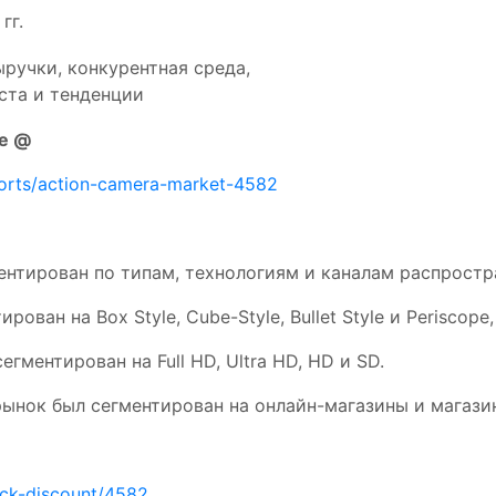
гг.
ручки, конкурентная среда,
ста и тенденции
е @
ports/action-camera-market-4582
нтирован по типам, технологиям и каналам распростр
ван на Box Style, Cube-Style, Bullet Style и Periscope,
гментирован на Full HD, Ultra HD, HD и SD.
рынок был сегментирован на онлайн-магазины и магази
eck-discount/4582