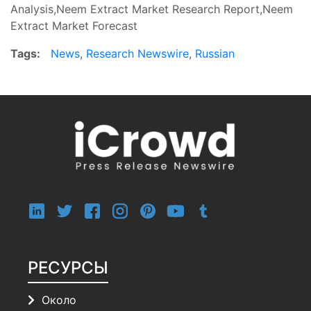
Analysis,Neem Extract Market Research Report,Neem
Extract Market Forecast
Tags:
News
,
Research Newswire
,
Russian
РЕСУРСЫ
Около