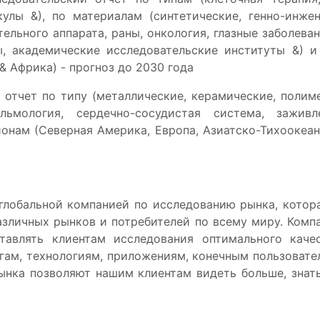
улы &), по материалам (синтетические, генно-инжен
ельного аппарата, раны, онкология, глазные заболеван
, академические исследовательские институты &) и
& Африка) - прогноз до 2030 года
тчет по типу (металлические, керамические, полиме
льмология, сердечно-сосудистая система, зажив
ионам (Северная Америка, Европа, Азиатско-Тихоокеан
я глобальной компанией по исследованию рынка, котор
зличных рынков и потребителей по всему миру. Компан
тавлять клиентам исследования оптимального каче
гам, технологиям, приложениям, конечным пользовате
ынка позволяют нашим клиентам видеть больше, знать