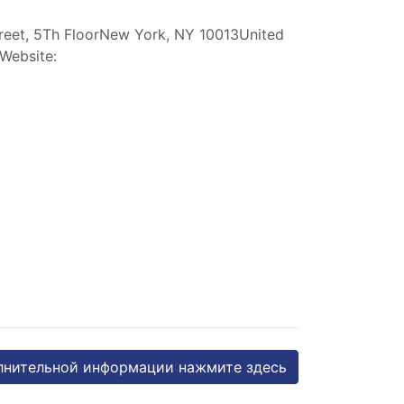
treet, 5Th FloorNew York, NY 10013United
Website
:
лнительной информации нажмите здесь