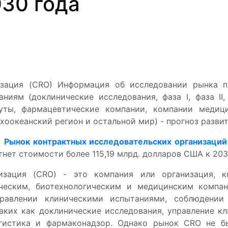
030 года
изация (CRO) Информация об исследовании рынка п
ниям (доклинические исследования, фаза I, фаза II, ф
туты, фармацевтические компании, компании медиц
хоокеанский регион и остальной мир) - прогноз развит
к
Рынок контрактных исследовательских организаций
гнет стоимости более 115,19 млрд. долларов США к 203
низация (CRO) - это компания или организация, к
ическим, биотехнологическим и медицинским компа
равлении клиническими испытаниями, соблюдении
таких как доклинические исследования, управление к
атистика и фармаконадзор. Однако рынок CRO не бы