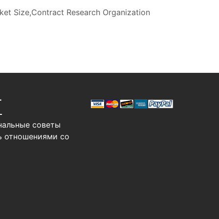
et Size,Contract Research Organization
Т
нальные советы
ь отношениями со