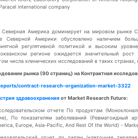
 Paracel international company
, Северная Америка доминирует на мировом рынке C
ие Северной Америки обусловлено наличием боль
приятной регулятивной политикой и высоким уровн
хоокеанском регионе ожидается значительный рост
ом числа клинических исследований в таких странах, 
довании рынка (90 страниц) на
Контрактная исследов
eports/contract-research-organization-market-3322
стрия здравоохранения
от Market Research Future:
ледовательском отчете По продуктам (Моноклональ
), По показателям заболеваний (Ревматоидный артрит, 
rica, Europe, Asia-Pacific, And Rest Of the World) - Marke
довательский отчет по типам (клеточная терапия,