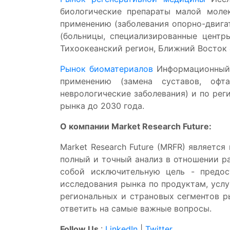
биологические препараты малой молек
применению (заболевания опорно-двигат
(больницы, специализированные центры
Тихоокеанский регион, Ближний Восток 
Рынок биоматериалов
Информационный о
применению (замена суставов, офта
неврологические заболевания) и по рег
рынка до 2030 года.
О компании Market Research Future:
Market Research Future (MRFR) являетс
полный и точный анализ в отношении ра
собой исключительную цель - предос
исследования рынка по продуктам, услу
региональных и страновых сегментов р
ответить на самые важные вопросы.
Follow Us
:
LinkedIn
|
Twitter