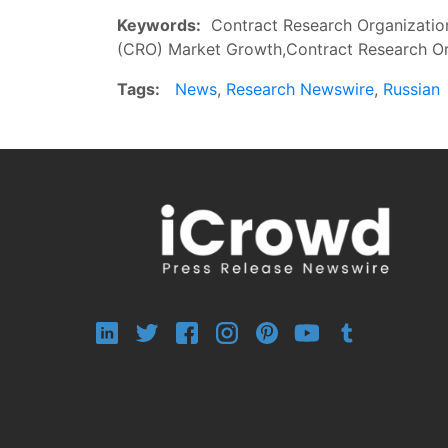
Keywords:
Contract Research Organization
(CRO) Market Growth,Contract Research Or
Tags:
News
,
Research Newswire
,
Russian