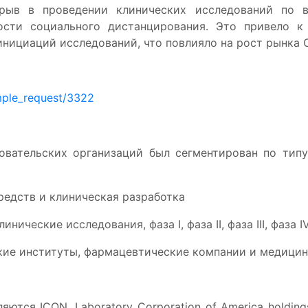
ерыв в проведении клинических исследований по в
ости социального дистанцирования. Это привело к
нициаций исследований, что повлияло на рост рынка C
mple_request/3322
овательских организаций был сегментирован по типу
редств и клиническая разработка
ические исследования, фаза I, фаза II, фаза III, фаза I
кие институты, фармацевтические компании и медици
ся ICON, Laboratory Corporation of America holdings,