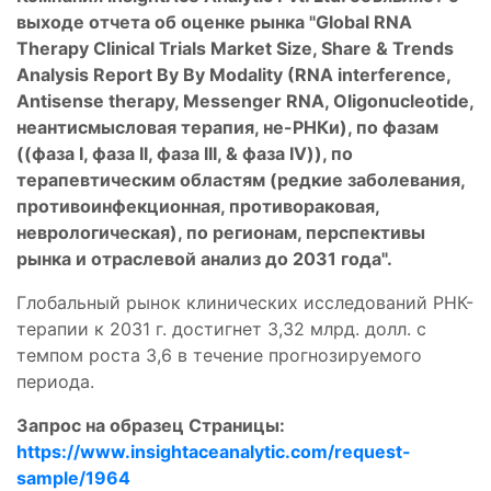
выходе отчета об оценке рынка "Global RNA
Therapy Clinical Trials Market Size, Share & Trends
Analysis Report By By Modality (RNA interference,
Antisense therapy, Messenger RNA, Oligonucleotide,
неантисмысловая терапия, не-РНКи), по фазам
((фаза I, фаза II, фаза III, & фаза IV)), по
терапевтическим областям (редкие заболевания,
противоинфекционная, противораковая,
неврологическая), по регионам, перспективы
рынка и отраслевой анализ до 2031 года".
Глобальный рынок клинических исследований РНК-
терапии к 2031 г. достигнет 3,32 млрд. долл. с
темпом роста 3,6 в течение прогнозируемого
периода.
Запрос на образец Страницы:
https://www.insightaceanalytic.com/request-
sample/1964