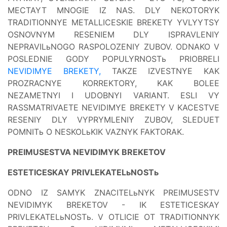
MECTAYT MNOGIE IZ NAS. DLY NEKOTORYK
TRADITIONNYE METALLICESKIE BREKETY YVLYYTSY
OSNOVNYM RESENIEM DLY ISPRAVLENIY
NEPRAVILьNOGO RASPOLOZENIY ZUBOV. ODNAKO V
POSLEDNIE GODY POPULYRNOSTь PRIOBRELI
NEVIDIMYE BREKETY,
TAKZE IZVESTNYE KAK
PROZRACNYE KORREKTORY, KAK BOLEE
NEZAMETNYI I UDOBNYI VARIANT. ESLI VY
RASSMATRIVAETE NEVIDIMYE BREKETY V KACESTVE
RESENIY DLY VYPRYMLENIY ZUBOV, SLEDUET
POMNITь O NESKOLьKIK VAZNYK FAKTORAK.
PREIMUSESTVA NEVIDIMYK BREKETOV
ESTETICESKAY PRIVLEKATELьNOSTь
ODNO IZ SAMYK ZNACITELьNYK PREIMUSESTV
NEVIDIMYK BREKETOV - IK ESTETICESKAY
PRIVLEKATELьNOSTь. V OTLICIE OT TRADITIONNYK