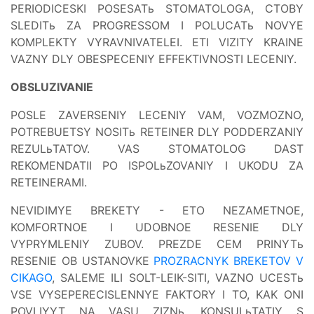
PERIODICESKI POSESATь STOMATOLOGA, CTOBY
SLEDITь ZA PROGRESSOM I POLUCATь NOVYE
KOMPLEKTY VYRAVNIVATELEI. ETI VIZITY KRAINE
VAZNY DLY OBESPECENIY EFFEKTIVNOSTI LECENIY.
OBSLUZIVANIE
POSLE ZAVERSENIY LECENIY VAM, VOZMOZNO,
POTREBUETSY NOSITь RETEINER DLY PODDERZANIY
REZULьTATOV. VAS STOMATOLOG DAST
REKOMENDATII PO ISPOLьZOVANIY I UKODU ZA
RETEINERAMI.
NEVIDIMYE BREKETY - ETO NEZAMETNOE,
KOMFORTNOE I UDOBNOE RESENIE DLY
VYPRYMLENIY ZUBOV. PREZDE CEM PRINYTь
RESENIE OB USTANOVKE
PROZRACNYK BREKETOV V
CIKAGO
, SALEME ILI SOLT-LEIK-SITI, VAZNO UCESTь
VSE VYSEPERECISLENNYE FAKTORY I TO, KAK ONI
POVLIYYT NA VASU ZIZNь. KONSULьTATIY S