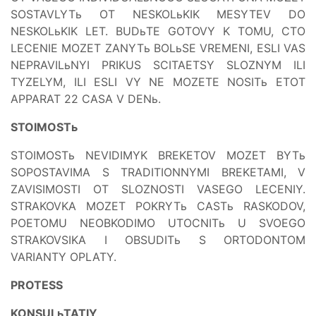
SOSTAVLYTь OT NESKOLьKIK MESYTEV DO
NESKOLьKIK LET. BUDьTE GOTOVY K TOMU, CTO
LECENIE MOZET ZANYTь BOLьSE VREMENI, ESLI VAS
NEPRAVILьNYI PRIKUS SCITAETSY SLOZNYM ILI
TYZELYM, ILI ESLI VY NE MOZETE NOSITь ETOT
APPARAT 22 CASA V DENь.
STOIMOSTь
STOIMOSTь NEVIDIMYK BREKETOV MOZET BYTь
SOPOSTAVIMA S TRADITIONNYMI BREKETAMI, V
ZAVISIMOSTI OT SLOZNOSTI VASEGO LECENIY.
STRAKOVKA MOZET POKRYTь CASTь RASKODOV,
POETOMU NEOBKODIMO UTOCNITь U SVOEGO
STRAKOVSIKA I OBSUDITь S ORTODONTOM
VARIANTY OPLATY.
PROTESS
KONSULьTATIY