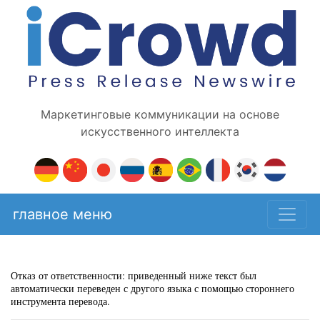
Маркетинговые коммуникации на основе
искусственного интеллекта
главное меню
Отказ от ответственности: приведенный ниже текст был
автоматически переведен с другого языка с помощью стороннего
инструмента перевода.