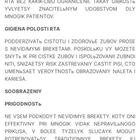
RTA BEZ KAKIK-LIBO OGRANICENII. TAKAY GIBKOSTь
YVLYETSY ZNACITELьNYM UDOBSTVOM DLY
MNOGIK PATIENTOV.
GIGIENA POLOSTI RTA
PODDERZIVATь CISTOTU I ZDOROVьE ZUBOV PROSE
S NEVIDIMYMI BREKETAMI. POSKOLьKU VY MOZETE
SNYTь IK PRI CISTKE ZUBOV I ISPOLьZOVANII ZUBNOI
NITI, SNIZAETSY RISK ZASTREVANIY CASTIT PISI, CTO
UMENьSAET VEROYTNOSTь OBRAZOVANIY NALETA I
KARIESA.
SOOBRAZENIY
PRIGODNOSTь
NE VSEM PODKODYT NEVIDIMYE BREKETY. KOTY ONI
EFFEKTIVNY PRI MNOGIK VIDAK NEPRAVILьNOGO
PRIKUSA, V BOLEE TYZELYK SLUCAYK MOGUT
POTREBOVATьSY TRADITIONNYE BREKETY ILI