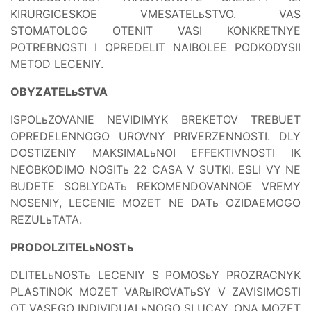
KIRURGICESKOE VMESATELьSTVO. VAS
STOMATOLOG OTENIT VASI KONKRETNYE
POTREBNOSTI I OPREDELIT NAIBOLEE PODKODYSII
METOD LECENIY.
OBYZATELьSTVA
ISPOLьZOVANIE NEVIDIMYK BREKETOV TREBUET
OPREDELENNOGO UROVNY PRIVERZENNOSTI. DLY
DOSTIZENIY MAKSIMALьNOI EFFEKTIVNOSTI IK
NEOBKODIMO NOSITь 22 CASA V SUTKI. ESLI VY NE
BUDETE SOBLYDATь REKOMENDOVANNOE VREMY
NOSENIY, LECENIE MOZET NE DATь OZIDAEMOGO
REZULьTATA.
PRODOLZITELьNOSTь
DLITELьNOSTь LECENIY S POMOSьY PROZRACNYK
PLASTINOK MOZET VARьIROVATьSY V ZAVISIMOSTI
OT VASEGO INDIVIDUALьNOGO SLUCAY. ONA MOZET