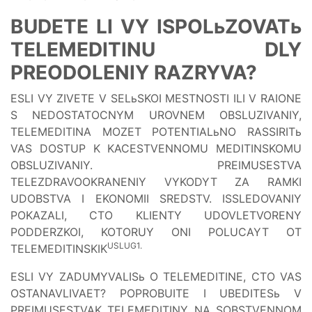
BUDETE LI VY ISPOLьZOVATь
TELEMEDITINU DLY
PREODOLENIY RAZRYVA?
ESLI VY ZIVETE V SELьSKOI MESTNOSTI ILI V RAIONE
S NEDOSTATOCNYM UROVNEM OBSLUZIVANIY,
TELEMEDITINA MOZET POTENTIALьNO RASSIRITь
VAS DOSTUP K KACESTVENNOMU MEDITINSKOMU
OBSLUZIVANIY. PREIMUSESTVA
TELEZDRAVOOKRANENIY VYKODYT ZA RAMKI
UDOBSTVA I EKONOMII SREDSTV. ISSLEDOVANIY
POKAZALI, CTO KLIENTY UDOVLETVORENY
PODDERZKOI, KOTORUY ONI POLUCAYT OT
USLUG1.
TELEMEDITINSKIK
ESLI VY ZADUMYVALISь O TELEMEDITINE, CTO VAS
OSTANAVLIVAET? POPROBUITE I UBEDITESь V
PREIMUSESTVAK TELEMEDITINY NA SOBSTVENNOM