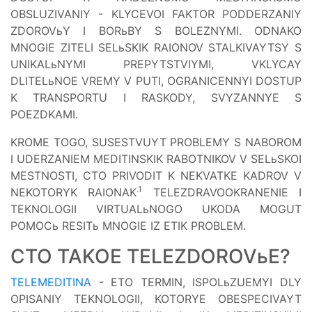
OBSLUZIVANIY - KLYCEVOI FAKTOR PODDERZANIY
ZDOROVьY I BORьBY S BOLEZNYMI. ODNAKO
MNOGIE ZITELI SELьSKIK RAIONOV STALKIVAYTSY S
UNIKALьNYMI PREPYTSTVIYMI, VKLYCAY
DLITELьNOE VREMY V PUTI, OGRANICENNYI DOSTUP
K TRANSPORTU I RASKODY, SVYZANNYE S
POEZDKAMI.
KROME TOGO, SUSESTVUYT PROBLEMY S NABOROM
I UDERZANIEM MEDITINSKIK RABOTNIKOV V SELьSKOI
MESTNOSTI, CTO PRIVODIT K NEKVATKE KADROV V
.1
NEKOTORYK RAIONAK
TELEZDRAVOOKRANENIE I
TEKNOLOGII VIRTUALьNOGO UKODA MOGUT
POMOCь RESITь MNOGIE IZ ETIK PROBLEM.
CTO TAKOE TELEZDOROVьE?
TELEMEDITINA
- ETO TERMIN, ISPOLьZUEMYI DLY
OPISANIY TEKNOLOGII, KOTORYE OBESPECIVAYT