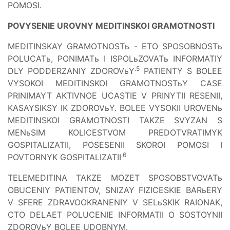
POMOSI.
POVYSENIE UROVNY MEDITINSKOI GRAMOTNOSTI
MEDITINSKAY GRAMOTNOSTь - ETO SPOSOBNOSTь
POLUCATь, PONIMATь I ISPOLьZOVATь INFORMATIY
.5
DLY PODDERZANIY ZDOROVьY
PATIENTY S BOLEE
VYSOKOI MEDITINSKOI GRAMOTNOSTьY CASE
PRINIMAYT AKTIVNOE UCASTIE V PRINYTII RESENII,
KASAYSIKSY IK ZDOROVьY. BOLEE VYSOKII UROVENь
MEDITINSKOI GRAMOTNOSTI TAKZE SVYZAN S
MENьSIM KOLICESTVOM PREDOTVRATIMYK
GOSPITALIZATII, POSESENII SKOROI POMOSI I
.6
POVTORNYK GOSPITALIZATII
TELEMEDITINA TAKZE MOZET SPOSOBSTVOVATь
OBUCENIY PATIENTOV, SNIZAY FIZICESKIE BARьERY
V SFERE ZDRAVOOKRANENIY V SELьSKIK RAIONAK,
CTO DELAET POLUCENIE INFORMATII O SOSTOYNII
ZDOROVьY BOLEE UDOBNYM.