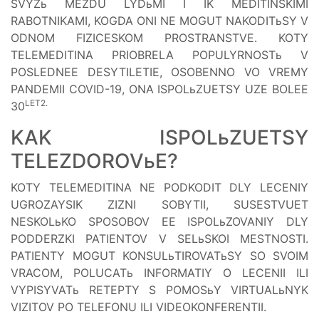
SVYZь MEZDU LYDьMI I IK MEDITINSKIMI
RABOTNIKAMI, KOGDA ONI NE MOGUT NAKODITьSY V
ODNOM FIZICESKOM PROSTRANSTVE. KOTY
TELEMEDITINA PRIOBRELA POPULYRNOSTь V
POSLEDNEE DESYTILETIE, OSOBENNO VO VREMY
PANDEMII COVID-19, ONA ISPOLьZUETSY UZE BOLEE
LET2.
30
KAK ISPOLьZUETSY
TELEZDOROVьE?
KOTY TELEMEDITINA NE PODKODIT DLY LECENIY
UGROZAYSIK ZIZNI SOBYTII, SUSESTVUET
NESKOLьKO SPOSOBOV EE ISPOLьZOVANIY DLY
PODDERZKI PATIENTOV V SELьSKOI MESTNOSTI.
PATIENTY MOGUT KONSULьTIROVATьSY SO SVOIM
VRACOM, POLUCATь INFORMATIY O LECENII ILI
VYPISYVATь RETEPTY S POMOSьY VIRTUALьNYK
VIZITOV PO TELEFONU ILI VIDEOKONFERENTII.