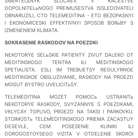
SMERTELьNYK SLUCAEV. V KACESTVE
DOPOLNITELьNOGO PREIMUSESTVA ISSLEDOVATELI
OBNARUZILI, CTO TELEMEDITINA - ETO BEZOPASNYI
I EKONOMICESKI EFFEKTIVNYI SPOSOB BORьBY S
IZMENENIEM KLIMATA.
SOKRASENIE RASKODOV NA POEZDKI
NEKOTORYE SELьSKIE PATIENTY ZIVUT DALEKO OT
MEDITINSKOGO TENTRA ILI MEDITINSKOGO
SPETIALISTA. ESLI IM TREBUETSY REGULYRNOE
MEDITINSKOE OBSLUZIVANIE, RASKODY NA PROEZD
MOGUT BYSTRO UVELICITьSY.
TELEMEDITINA MOZET POMOCь USTRANITь
NEKOTORYE RASKODY, SVYZANNYE S POEZDKAMI,
VKLYCAY TOPLIVO, PROEZD NA TAKSI I PARKOVKU.
STOIMOSTь TELEMEDITINSKOGO PRIEMA ZACASTUY
DESEVLE, CEM POSESENIE KLINIKI ILI
DOROGOSTOYSEGO VIZITA V OTDELENIE SKOROI