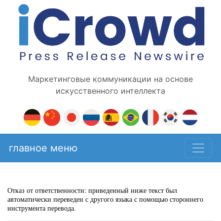
Маркетинговые коммуникации на основе
искусственного интеллекта
главное меню
Отказ от ответственности: приведенный ниже текст был
автоматически переведен с другого языка с помощью стороннего
инструмента перевода.