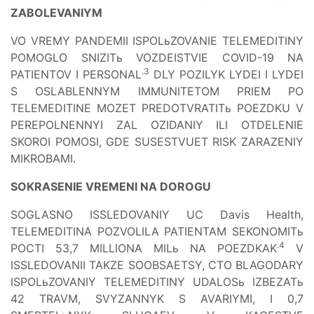
ZABOLEVANIYM
VO VREMY PANDEMII ISPOLьZOVANIE TELEMEDITINY
POMOGLO SNIZITь VOZDEISTVIE COVID-19 NA
.3
PATIENTOV I PERSONAL
DLY POZILYK LYDEI I LYDEI
S OSLABLENNYM IMMUNITETOM PRIEM PO
TELEMEDITINE MOZET PREDOTVRATITь POEZDKU V
PEREPOLNENNYI ZAL OZIDANIY ILI OTDELENIE
SKOROI POMOSI, GDE SUSESTVUET RISK ZARAZENIY
MIKROBAMI.
SOKRASENIE VREMENI NA DOROGU
SOGLASNO ISSLEDOVANIY UC Davis Health,
TELEMEDITINA POZVOLILA PATIENTAM SEKONOMITь
.4
POCTI 53,7 MILLIONA MILь NA POEZDKAK
V
ISSLEDOVANII TAKZE SOOBSAETSY, CTO BLAGODARY
ISPOLьZOVANIY TELEMEDITINY UDALOSь IZBEZATь
42 TRAVM, SVYZANNYK S AVARIYMI, I 0,7