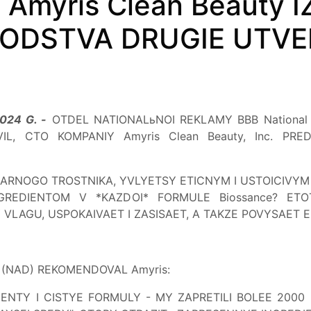
myris Clean Beauty IZ
VODSTVA DRUGIE UTVE
024 G. -
OTDEL NATIONALьNOI REKLAMY BBB National
L, CTO KOMPANIY Amyris Clean Beauty, Inc. PR
ARNOGO TROSTNIKA, YVLYETSY ETICNYM I USTOICIVYM 
NGREDIENTOM V *KAZDOI* FORMULE Biossance? ET
AGU, USPOKAIVAET I ZASISAET, A TAKZE POVYSAET E
(NAD) REKOMENDOVAL Amyris:
IENTY I CISTYE FORMULY - MY ZAPRETILI BOLEE 2000 