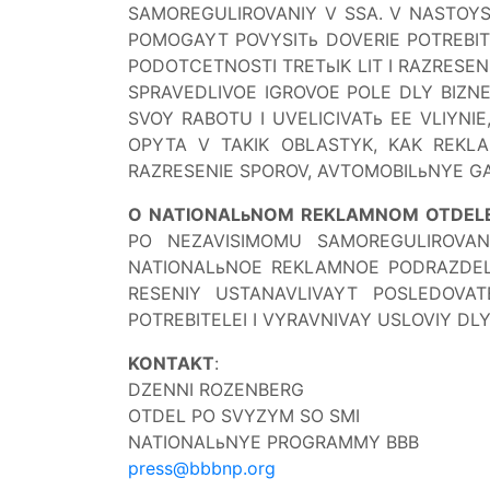
SAMOREGULIROVANIY V SSA. V NASTOY
POMOGAYT POVYSITь DOVERIE POTREBIT
PODOTCETNOSTI TRETьIK LIT I RAZRESE
SPRAVEDLIVOE IGROVOE POLE DLY BIZN
SVOY RABOTU I UVELICIVATь EE VLIYN
OPYTA V TAKIK OBLASTYK, KAK REKLA
RAZRESENIE SPOROV, AVTOMOBILьNYE GAR
O NATIONALьNOM REKLAMNOM OTDELE
PO NEZAVISIMOMU SAMOREGULIROVANI
NATIONALьNOE REKLAMNOE PODRAZDELE
RESENIY USTANAVLIVAYT POSLEDOVAT
POTREBITELEI I VYRAVNIVAY USLOVIY DLY
KONTAKT
:
DZENNI ROZENBERG
OTDEL PO SVYZYM SO SMI
NATIONALьNYE PROGRAMMY BBB
press@bbbnp.org