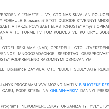
ERZDENIY "ZNAETE LI VY, CTO NAS SKVALAN POLUCEN
I* FORMULE Biossance? ETOT CUDODEISTVENNYI MN
AET, A TAKZE POVYSAET ELASTICNOSTь" Amyris OPIRA
ANA V TOI FORME I V TOM KOLICESTVE, KOTORYE SODE
I.
 OTDEL REKLAMY (NAD) OPREDELIL, CTO UTVERZDENIE
TVENNOE MNOGOZADACNOE SREDSTVO OBESPECIVAE
NOSTь" PODKREPLENO RAZUMNYMI OSNOVANIYMI.
EI Biossance ZAYVILA, CTO "BUDET SOBLYDATь REKO
NALьNYK PROGRAMM VVV MOZNO NAITI V
BIBLIOTEKE RE
I CARU, PODPISITESь NA
ONLAIN-ARKIV
. DANNYI PRES
l Programs, NEKOMMERCESKAY ORGANIZATIY, YVLYE