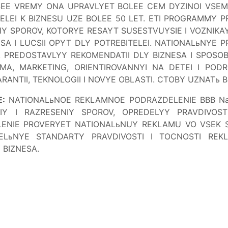
SEE VREMY ONA UPRAVLYET BOLEE CEM DYZINOI VSE
ELEI K BIZNESU UZE BOLEE 50 LET. ETI PROGRAMMY 
NIY SPOROV, KOTORYE RESAYT SUSESTVUYSIE I VOZNIKA
ESA I LUCSII OPYT DLY POTREBITELEI. NATIONALьNYE
IE, PREDOSTAVLYY REKOMENDATII DLY BIZNESA I SPO
MA, MARKETING, ORIENTIROVANNYI NA DETEI I PODR
ANTII, TEKNOLOGII I NOVYE OBLASTI. CTOBY UZNATь BO
:
NATIONALьNOE REKLAMNOE PODRAZDELENIE BBB Nat
Y I RAZRESENIY SPOROV, OPREDELYY PRAVDIVOST
NIE PROVERYET NATIONALьNUY REKLAMU VO VSEK SR
ELьNYE STANDARTY PRAVDIVOSTI I TOCNOSTI REK
 BIZNESA.