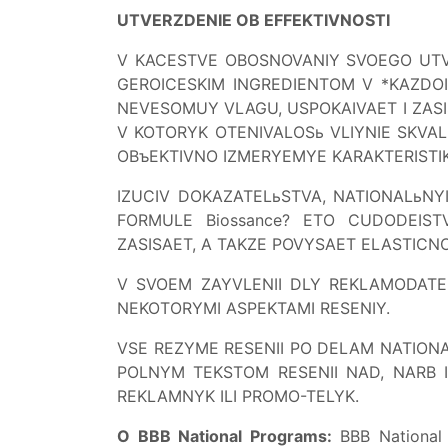
UTVERZDENIE OB EFFEKTIVNOSTI
V KACESTVE OBOSNOVANIY SVOEGO UTV
GEROICESKIM INGREDIENTOM V *KAZDO
NEVESOMUY VLAGU, USPOKAIVAET I ZASIS
V KOTORYK OTENIVALOSь VLIYNIE SKVAL
OBъEKTIVNO IZMERYEMYE KARAKTERISTIK
IZUCIV DOKAZATELьSTVA, NATIONALьNYI
FORMULE Biossance? ETO CUDODEIS
ZASISAET, A TAKZE POVYSAET ELASTIC
V SVOEM ZAYVLENII DLY REKLAMODATEL
NEKOTORYMI ASPEKTAMI RESENIY.
VSE REZYME RESENII PO DELAM NATIO
POLNYM TEKSTOM RESENII NAD, NARB 
REKLAMNYK ILI PROMO-TELYK.
O BBB National Programs:
BBB Nationa