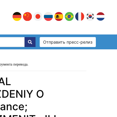
Отправить пресс-релиз
румента перевода.
AL
DENIY O
ance;