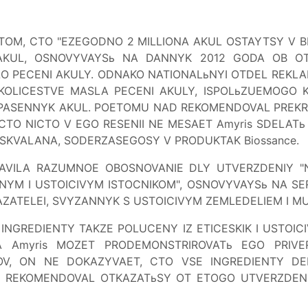
OM, CTO "EZEGODNO 2 MILLIONA AKUL OSTAYTSY V BEZ
 AKUL, OSNOVYVAYSь NA DANNYK 2012 GODA OB OT
PECENI AKULY. ODNAKO NATIONALьNYI OTDEL REKLAM
 KOLICESTVE MASLA PECENI AKULY, ISPOLьZUEMOGO 
ASENNYK AKUL. POETOMU NAD REKOMENDOVAL PREKRAT
 CTO NICTO V EGO RESENII NE MESAET Amyris SDELAT
SKVALANA, SODERZASEGOSY V PRODUKTAK Biossance.
TAVILA RAZUMNOE OBOSNOVANIE DLY UTVERZDENIY "N
YM I USTOICIVYM ISTOCNIKOM", OSNOVYVAYSь NA SER
KAZATELEI, SVYZANNYK S USTOICIVYM ZEMLEDELIEM I
NGREDIENTY TAKZE POLUCENY IZ ETICESKIK I USTOICI
A Amyris MOZET PRODEMONSTRIROVATь EGO PRIVER
TOV, ON NE DOKAZYVAET, CTO VSE INGREDIENTY DEI
D REKOMENDOVAL OTKAZATьSY OT ETOGO UTVERZDENIY