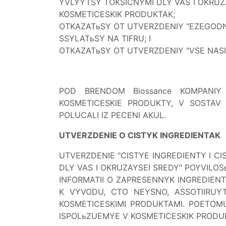
YVLYYTSY TOKSICNYMI DLY VAS I OKRUZ
KOSMETICESKIK PRODUKTAK;
OTKAZATьSY OT UTVERZDENIY "EZEGODNO
SSYLATьSY NA TIFRU; I
OTKAZATьSY OT UTVERZDENIY "VSE NASI 
POD BRENDOM Biossance KOMPANIY A
KOSMETICESKIE PRODUKTY, V SOSTAV 
POLUCALI IZ PECENI AKUL.
UTVERZDENIE O CISTYK INGREDIENTAK
UTVERZDENIE "CISTYE INGREDIENTY I C
DLY VAS I OKRUZAYSEI SREDY" POYVILOSь
INFORMATII O ZAPRESENNYK INGREDIEN
K VYVODU, CTO NEYSNO, ASSOTIIRUYT
KOSMETICESKIMI PRODUKTAMI. POETOM
ISPOLьZUEMYE V KOSMETICESKIK PRODU