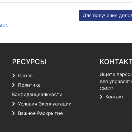
Для получения допо
ates
РЕСУРСЫ
КОНТАК
Ищете персо
Около
для управлят
Политика
СМИ?
Конфиденциальности
Контакт
Условия Эксплуатации
Важное Раскрытие