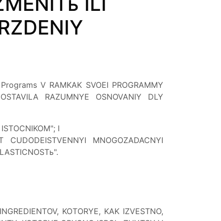
MENITь ILI
RZDENIY
 Programs V RAMKAK SVOEI PROGRAMMY
EDOSTAVILA RAZUMNYE OSNOVANIY DLY
ISTOCNIKOM"; I
OT CUDODEISTVENNYI MNOGOZADACNYI
LASTICNOSTь".
INGREDIENTOV, KOTORYE, KAK IZVESTNO,