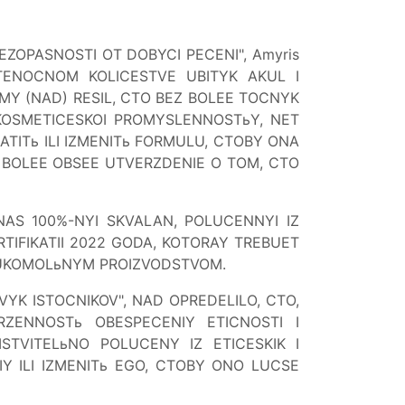
OPASNOSTI OT DOBYCI PECENI", Amyris
ENOCNOM KOLICESTVE UBITYK AKUL I
Y (NAD) RESIL, CTO BEZ BOLEE TOCNYK
KOSMETICESKOI PROMYSLENNOSTьY, NET
ITь ILI IZMENITь FORMULU, CTOBY ONA
ь BOLEE OBSEE UTVERZDENIE O TOM, CTO
AS 100%-NYI SKVALAN, POLUCENNYI IZ
TIFIKATII 2022 GODA, KOTORAY TREBUET
 MUKOMOLьNYM PROIZVODSTVOM.
VYK ISTOCNIKOV", NAD OPREDELILO, CTO,
ZENNOSTь OBESPECENIY ETICNOSTI I
STVITELьNO POLUCENY IZ ETICESKIK I
 ILI IZMENITь EGO, CTOBY ONO LUCSE