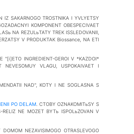
 IZ SAKARNOGO TROSTNIKA I YVLYETSY
OGOZADACNYI KOMPONENT OBESPECIVAET
LASь NA REZULьTATY TREK ISSLEDOVANII,
RZATSY V PRODUKTAK Biossance, NA ETI
 "[i]ETO INGREDIENT-GEROI V *KAZDOI*
T NEVESOMUY VLAGU, USPOKAIVAET I
MENDATII NAD", KOTY I NE SOGLASNA S
SENII PO DELAM
. CTOBY OZNAKOMITьSY S
S-RELIZ NE MOZET BYTь ISPOLьZOVAN V
TSY DOMOM NEZAVISIMOGO OTRASLEVOGO