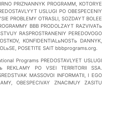
MIRNO PRIZNANNYK PROGRAMM, KOTORYE
PREDOSTAVLYYT USLUGI PO OBESPECENIY
YSIE PROBLEMY OTRASLI, SOZDAYT BOLEE
 PROGRAMMY BBB PRODOLZAYT RAZVIVATь
SOBSTVUY RASPROSTRANENIY PEREDOVOGO
OSTKOV, KONFIDENTIALьNOSTь DANNYK,
LьSE, POSETITE SAIT bbbprograms.org.
ional Programs PREDOSTAVLYET USLUGI
ь REKLAMY PO VSEI TERRITORII SSA.
EDSTVAK MASSOVOI INFORMATII, I EGO
LAMY, OBESPECIVAY ZNACIMUY ZASITU