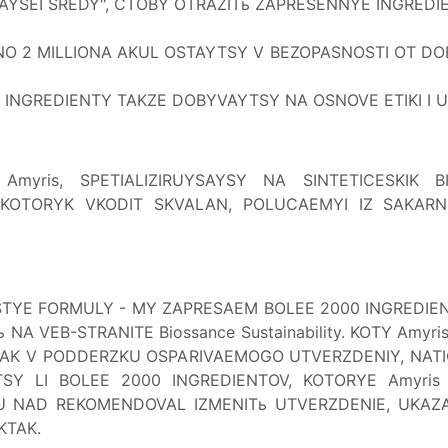
AYSEI SREDY", CTOBY OTRAZITь ZAPRESENNYE INGRED
 2 MILLIONA AKUL OSTAYTSY V BEZOPASNOSTI OT DOBYC
INGREDIENTY TAKZE DOBYVAYTSY NA OSNOVE ETIKI I US
myris, SPETIALIZIRUYSAYSY NA SINTETICESKIK 
KOTORYK VKODIT SKVALAN, POLUCAEMYI IZ SAKARN
ISTYE FORMULY - MY ZAPRESAEM BOLEE 2000 INGREDIEN
 NA VEB-STRANITE Biossance Sustainability. KOTY Am
TAK V PODDERZKU OSPARIVAEMOGO UTVERZDENIY, NATI
SY LI BOLEE 2000 INGREDIENTOV, KOTORYE Amyris 
U NAD REKOMENDOVAL IZMENITь UTVERZDENIE, UKAZ
KTAK.