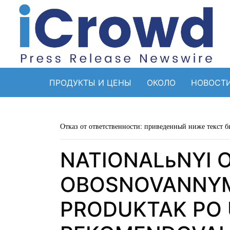
ПРОДУКТЫ И ЦЕНЫ
ОКОЛО
НОВОСТ
Отказ от ответственности: приведенный ниже текст б
NATIONALьNYI 
OBOSNOVANNYM
PRODUKTAK PO U