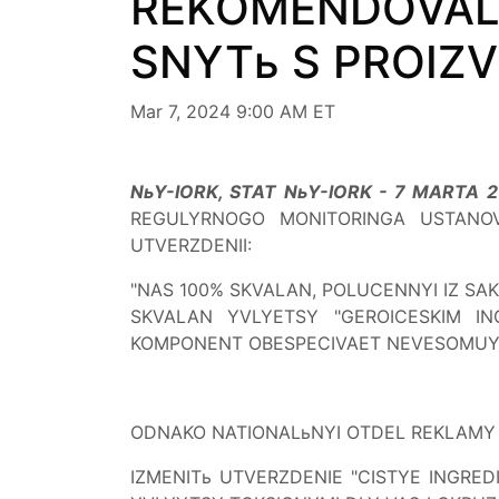
REKOMENDOVAL A
SNYTь S PROIZ
Mar 7, 2024 9:00 AM ET
NьY-IORK, STAT NьY-IORK - 7 MARTA 2
REGULYRNOGO MONITORINGA USTANOVI
UTVERZDENII:
"NAS 100% SKVALAN, POLUCENNYI IZ SAK
SKVALAN YVLYETSY "GEROICESKIM I
KOMPONENT OBESPECIVAET NEVESOMUY VL
ODNAKO NATIONALьNYI OTDEL REKLAMY 
IZMENITь UTVERZDENIE "CISTYE INGRED