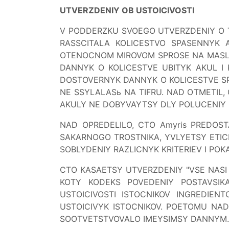
UTVERZDENIY OB USTOICIVOSTI
V PODDERZKU SVOEGO UTVERZDENIY O T
RASSCITALA KOLICESTVO SPASENNYK
OTENOCNOM MIROVOM SPROSE NA MASLO 
DANNYK O KOLICESTVE UBITYK AKUL I
DOSTOVERNYK DANNYK O KOLICESTVE SP
NE SSYLALASь NA TIFRU. NAD OTMETIL,
AKULY NE DOBYVAYTSY DLY POLUCENIY 
NAD OPREDELILO, CTO Amyris PREDOS
SAKARNOGO TROSTNIKA, YVLYETSY ETICN
SOBLYDENIY RAZLICNYK KRITERIEV I PO
CTO KASAETSY UTVERZDENIY "VSE NASI I
KOTY KODEKS POVEDENIY POSTAVSIK
USTOICIVOSTI ISTOCNIKOV INGREDIEN
USTOICIVYK ISTOCNIKOV. POETOMU NA
SOOTVETSTVOVALO IMEYSIMSY DANNYM.