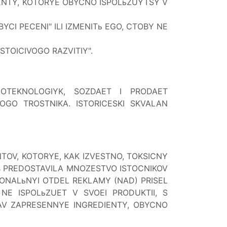
IENTY, KOTORYE OBYCNO ISPOLьZUYTSY V
I PECENI" ILI IZMENITь EGO, CTOBY NE
TOICIVOGO RAZVITIY".
BIOTEKNOLOGIYK, SOZDAET I PRODAET
OGO TROSTNIKA. ISTORICESKI SKVALAN
TOV, KOTORYE, KAK IZVESTNO, TOKSICNY
yris PREDOSTAVILA MNOZESTVO ISTOCNIKOV
ONALьNYI OTDEL REKLAMY (NAD) PRISEL
NE ISPOLьZUET V SVOEI PRODUKTII, S
AV ZAPRESENNYE INGREDIENTY, OBYCNO