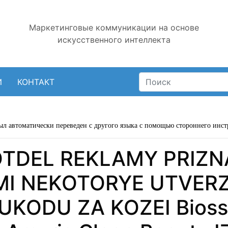
Маркетинговые коммуникации на основе
искусственного интеллекта
И
КОНТАКТ
ыл автоматически переведен с другого языка с помощью стороннего инст
OTDEL REKLAMY PRIZN
I NEKOTORYE UTVERZ
KODU ZA KOZEI Bioss