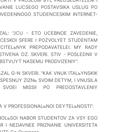
ZVANIE LUCSEGO POSTAVSIKA USLUG PO
OVEDENNOGO STUDENCESKIM INTERNET-
ZAL: "JCU - ETO UCEBNOE ZAVEDENIE,
ICESKOI SFERE I POZVOLYET STUDENTAM
CITELьNYK PREPODAVATELEI. MY RADY
IVENA DZ. SKVERI. STIV - POSLEDNII V
BSTVUYT NASEMU PRODVIZENIY".
ZAL G-N SKVERI. "KAK VNUK ITALьYNSKIK
SPESNUY ZIZNь SVOIM DETYM, I VNUSILA
VOEI MISSII PO PREDOSTAVLENIY
 V PROFESSIONALьNOI DEYTELьNOSTI".
 BOLьSOI NABOR STUDENTOV ZA VSY EGO
R I NEDAVNEE PRIZNANIE UNIVERSITETA
TE Go Overseas.