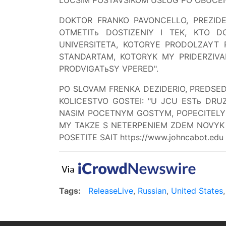
DOKTOR FRANKO PAVONCELLO, PREZIDE
OTMETITь DOSTIZENIY I TEK, KTO D
UNIVERSITETA, KOTORYE PRODOLZAYT 
STANDARTAM, KOTORYK MY PRIDERZIV
PRODVIGATьSY VPERED".
PO SLOVAM FRENKA DEZIDERIO, PREDSED
KOLICESTVO GOSTEI: "U JCU ESTь DRU
NASIM POCETNYM GOSTYM, POPECITELY
MY TAKZE S NETERPENIEM ZDEM NOVYK 
POSETITE SAIT https://www.johncabot.edu
Tags:
ReleaseLive
,
Russian
,
United States