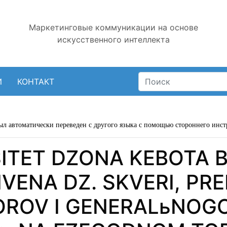
Маркетинговые коммуникации на основе
искусственного интеллекта
И
КОНТАКТ
ыл автоматически переведен с другого языка с помощью стороннего инст
SITET DZONA KEBOTA 
VENA DZ. SKVERI, PR
OROV I GENERALьNOG