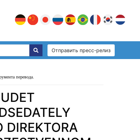
Отправить пресс-релиз
румента перевода.
BUDET
EDSEDATELY
O DIREKTORA