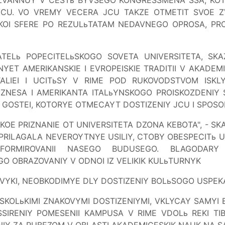
JCU. VO VREMY VECERA JCU TAKZE OTMETIT SVOE 
KOI SFERE PO REZULьTATAM NEDAVNEGO OPROSA, PR
ATELь POPECITELьSKOGO SOVETA UNIVERSITETA, SKA
ET AMERIKANSKIE I EVROPEISKIE TRADITII V AKADEM
ALIEI I UCITьSY V RIME POD RUKOVODSTVOM ISKLY
NESA I AMERIKANTA ITALьYNSKOGO PROISKOZDENIY ST
 GOSTEI, KOTORYE OTMECAYT DOSTIZENIY JCU I SPOSO
OE PRIZNANIE OT UNIVERSITETA DZONA KEBOTA", - SKA
 PRILAGALA NEVEROYTNYE USILIY, CTOBY OBESPECITь U
ORMIROVANII NASEGO BUDUSEGO. BLAGODARY S
 OBRAZOVANIY V ODNOI IZ VELIKIK KULьTURNYK
YKI, NEOBKODIMYE DLY DOSTIZENIY BOLьSOGO USPEKA
SKOLьKIMI ZNAKOVYMI DOSTIZENIYMI, VKLYCAY SAMYI
SSIRENIY POMESENII KAMPUSA V RIME VDOLь REKI TIB
Y ZA RUBEZOM V OBLASTI AKADEMICESKIK NAUK NA SAI