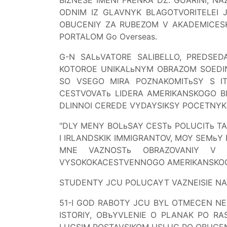
ODNIM IZ GLAVNYK BLAGOTVORITELEI 
OBUCENIY ZA RUBEZOM V AKADEMICES
PORTALOM Go Overseas.
G-N SALьVATORE SALIBELLO, PREDSED
KOTOROE UNIKALьNYM OBRAZOM SOEDINY
SO VSEGO MIRA POZNAKOMITьSY S IT
CESTVOVATь LIDERA AMERIKANSKOGO BIZ
DLINNOI CEREDE VYDAYSIKSY POCETNYK
"DLY MENY BOLьSAY CESTь POLUCITь TAK
I IRLANDSKIK IMMIGRANTOV, MOY SEMьY
MNE VAZNOSTь OBRAZOVANIY V F
VYSOKOKACESTVENNOGO AMERIKANSKOGO
STUDENTY JCU POLUCAYT VAZNEISIE NAV
51-I GOD RABOTY JCU BYL OTMECEN NE
ISTORIY, OBъYVLENIE O PLANAK PO RA
LUCSIM POSTAVSIKOM USLUG PO OBUCENI