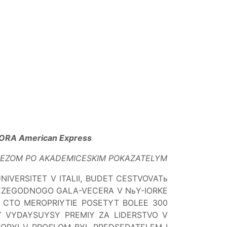
ORA American Express
UBEZOM PO AKADEMICESKIM POKAZATELYM
UNIVERSITET V ITALII, BUDET CESTVOVATь
Y EZEGODNOGO GALA-VECERA V NьY-IORKE
, CTO MEROPRIYTIE POSETYT BOLEE 300
VOY VYDAYSUYSY PREMIY ZA LIDERSTVO V
TORYI V PROSLOM BYL PREDSEDATELEM I