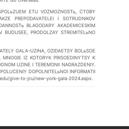
 ISPOLьZUEM ETU VOZMOZNOSTь, CTOBY
AKZE PREPODAVATELEI I SOTRUDNIKOV
REDANNOSTь BLAGODARY AKADEMICESKIM
V BUDUSEE, PRODOLZAY STREMITELьNO
DATELY GALA-UZINA, OZIDAETSY BOLьSOE
, MNOGIE IZ KOTORYK PRISOEDINYTSY K
NOM UZINE I TEREMONII NAGRAZDENIY.
POLUCENIY DOPOLNITELьNOI INFORMATII
du/give-to-jcu/new-york-gala-2024.aspx.