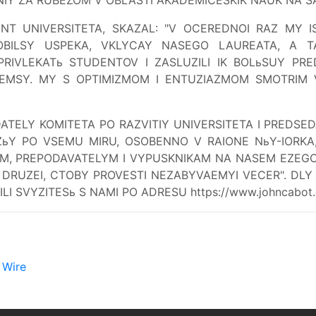
NT UNIVERSITETA, SKAZAL: "V OCEREDNOI RAZ MY
OBILSY USPEKA, VKLYCAY NASEGO LAUREATA, A T
PRIVLEKATь STUDENTOV I ZASLUZILI IK BOLьSUY P
AEMSY. MY S OPTIMIZMOM I ENTUZIAZMOM SMOTRIM 
ATELY KOMITETA PO RAZVITIY UNIVERSITETA I PREDSE
ZьY PO VSEMU MIRU, OSOBENNO V RAIONE NьY-IORKA
M, PREPODAVATELYM I VYPUSKNIKAM NA NASEM EZEGOD
DRUZEI, CTOBY PROVESTI NEZABYVAEMYI VECER". DLY 
 ILI SVYZITESь S NAMI PO ADRESU https://www.johncabot.e
,
Wire