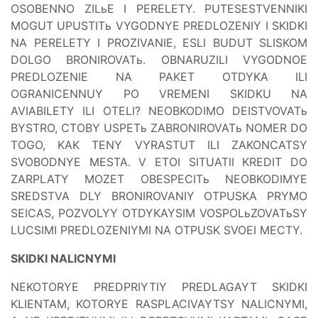
OSOBENNO ZILьE I PERELETY. PUTESESTVENNIKI
MOGUT UPUSTITь VYGODNYE PREDLOZENIY I SKIDKI
NA PERELETY I PROZIVANIE, ESLI BUDUT SLISKOM
DOLGO BRONIROVATь. OBNARUZILI VYGODNOE
PREDLOZENIE NA PAKET OTDYKA ILI
OGRANICENNUY PO VREMENI SKIDKU NA
AVIABILETY ILI OTELI? NEOBKODIMO DEISTVOVATь
BYSTRO, CTOBY USPETь ZABRONIROVATь NOMER DO
TOGO, KAK TENY VYRASTUT ILI ZAKONCATSY
SVOBODNYE MESTA. V ETOI SITUATII KREDIT DO
ZARPLATY MOZET OBESPECITь NEOBKODIMYE
SREDSTVA DLY BRONIROVANIY OTPUSKA PRYMO
SEICAS, POZVOLYY OTDYKAYSIM VOSPOLьZOVATьSY
LUCSIMI PREDLOZENIYMI NA OTPUSK SVOEI MECTY.
SKIDKI NALICNYMI
NEKOTORYE PREDPRIYTIY PREDLAGAYT SKIDKI
KLIENTAM, KOTORYE RASPLACIVAYTSY NALICNYMI,