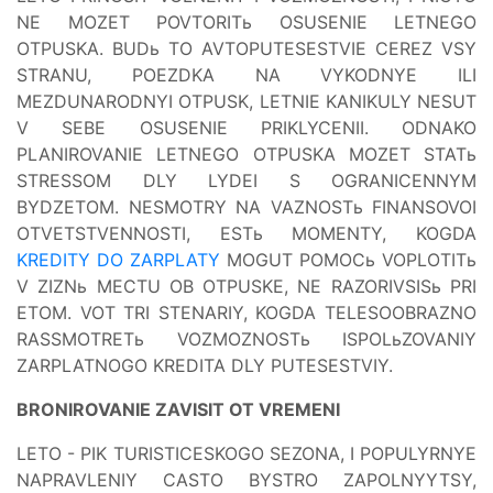
NE MOZET POVTORITь OSUSENIE LETNEGO
OTPUSKA. BUDь TO AVTOPUTESESTVIE CEREZ VSY
STRANU, POEZDKA NA VYKODNYE ILI
MEZDUNARODNYI OTPUSK, LETNIE KANIKULY NESUT
V SEBE OSUSENIE PRIKLYCENII. ODNAKO
PLANIROVANIE LETNEGO OTPUSKA MOZET STATь
STRESSOM DLY LYDEI S OGRANICENNYM
BYDZETOM. NESMOTRY NA VAZNOSTь FINANSOVOI
OTVETSTVENNOSTI, ESTь MOMENTY, KOGDA
KREDITY DO ZARPLATY
MOGUT POMOCь VOPLOTITь
V ZIZNь MECTU OB OTPUSKE, NE RAZORIVSISь PRI
ETOM. VOT TRI STENARIY, KOGDA TELESOOBRAZNO
RASSMOTRETь VOZMOZNOSTь ISPOLьZOVANIY
ZARPLATNOGO KREDITA DLY PUTESESTVIY.
BRONIROVANIE ZAVISIT OT VREMENI
LETO - PIK TURISTICESKOGO SEZONA, I POPULYRNYE
NAPRAVLENIY CASTO BYSTRO ZAPOLNYYTSY,