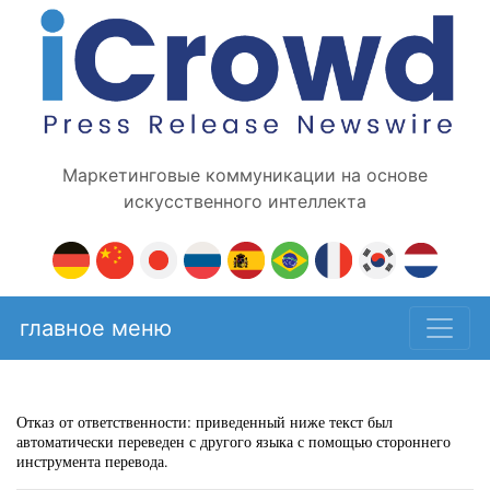
Маркетинговые коммуникации на основе
искусственного интеллекта
главное меню
Отказ от ответственности: приведенный ниже текст был
автоматически переведен с другого языка с помощью стороннего
инструмента перевода.