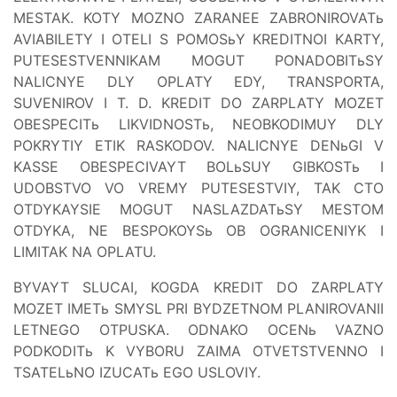
MESTAK. KOTY MOZNO ZARANEE ZABRONIROVATь
AVIABILETY I OTELI S POMOSьY KREDITNOI KARTY,
PUTESESTVENNIKAM MOGUT PONADOBITьSY
NALICNYE DLY OPLATY EDY, TRANSPORTA,
SUVENIROV I T. D. KREDIT DO ZARPLATY MOZET
OBESPECITь LIKVIDNOSTь, NEOBKODIMUY DLY
POKRYTIY ETIK RASKODOV. NALICNYE DENьGI V
KASSE OBESPECIVAYT BOLьSUY GIBKOSTь I
UDOBSTVO VO VREMY PUTESESTVIY, TAK CTO
OTDYKAYSIE MOGUT NASLAZDATьSY MESTOM
OTDYKA, NE BESPOKOYSь OB OGRANICENIYK I
LIMITAK NA OPLATU.
BYVAYT SLUCAI, KOGDA KREDIT DO ZARPLATY
MOZET IMETь SMYSL PRI BYDZETNOM PLANIROVANII
LETNEGO OTPUSKA. ODNAKO OCENь VAZNO
PODKODITь K VYBORU ZAIMA OTVETSTVENNO I
TSATELьNO IZUCATь EGO USLOVIY.