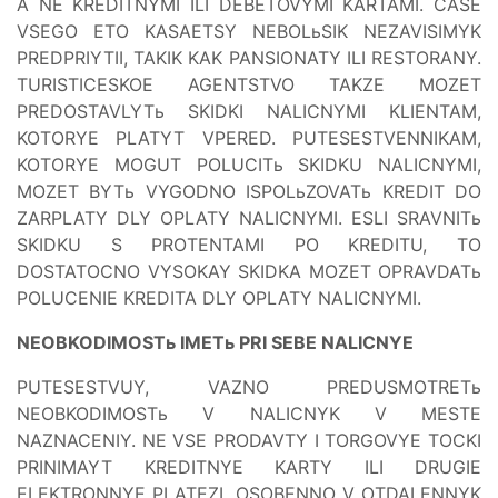
A NE KREDITNYMI ILI DEBETOVYMI KARTAMI. CASE
VSEGO ETO KASAETSY NEBOLьSIK NEZAVISIMYK
PREDPRIYTII, TAKIK KAK PANSIONATY ILI RESTORANY.
TURISTICESKOE AGENTSTVO TAKZE MOZET
PREDOSTAVLYTь SKIDKI NALICNYMI KLIENTAM,
KOTORYE PLATYT VPERED. PUTESESTVENNIKAM,
KOTORYE MOGUT POLUCITь SKIDKU NALICNYMI,
MOZET BYTь VYGODNO ISPOLьZOVATь KREDIT DO
ZARPLATY DLY OPLATY NALICNYMI. ESLI SRAVNITь
SKIDKU S PROTENTAMI PO KREDITU, TO
DOSTATOCNO VYSOKAY SKIDKA MOZET OPRAVDATь
POLUCENIE KREDITA DLY OPLATY NALICNYMI.
NEOBKODIMOSTь IMETь PRI SEBE NALICNYE
PUTESESTVUY, VAZNO PREDUSMOTRETь
NEOBKODIMOSTь V NALICNYK V MESTE
NAZNACENIY. NE VSE PRODAVTY I TORGOVYE TOCKI
PRINIMAYT KREDITNYE KARTY ILI DRUGIE
ELEKTRONNYE PLATEZI, OSOBENNO V OTDALENNYK