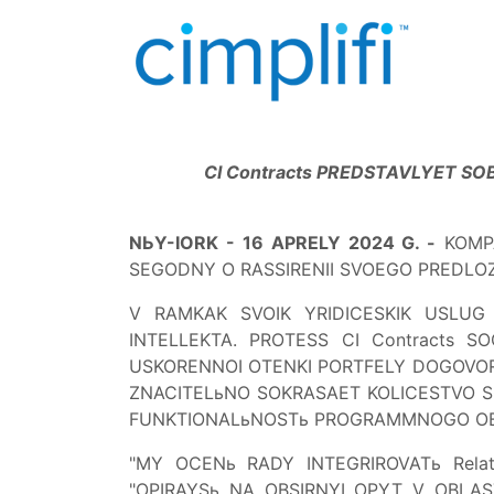
CI Contracts PREDSTAVLYET 
NЬY-IORK - 16 APRELY 2024 G. -
KOMPA
SEGODNY O RASSIRENII SVOEGO PREDLOZ
V RAMKAK SVOIK YRIDICESKIK USLUG
INTELLEKTA. PROTESS CI Contracts 
USKORENNOI OTENKI PORTFELY DOGOVOROV
ZNACITELьNO SOKRASAET KOLICESTVO S
FUNKTIONALьNOSTь PROGRAMMNOGO OB
"MY OCENь RADY INTEGRIROVATь Relativ
"OPIRAYSь NA OBSIRNYI OPYT V OBLA