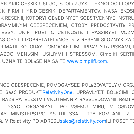
NYK YRIDICESKIK USLUG, ISPOLьZUYSII TEKNOLOGII I OP
IK FIRM I YRIDICESKIK DEPARTAMENTOV. NASA EKOS
K RESENII, KOTORYI OBъEDINYET SOBSTVENNYE INSTR
RAMMNYM OBESPECENIEM, CTOBY PREDOSTAVITь PR
TESSY, UNIFITIRUET OTCETNOSTь I RASSIRYET VOZ
S OPYT I IZOBRETATELьNOSTь V RESENII SLOZNYK ZAD
ORMATII, KOTORAY POMOGAET IM UPRAVLYTь RISKAMI,
ZDO MENьSIMI USILIYMI I STRESSOM. Cimplifi SERT
 UZNAITE BOLьSE NA SAITE
www.cimplifi.com.
E OBESPECENIE, POMOGAYSEE POLьZOVATELYM ORGANI
E SaaS-PRODUKT,
RelativityOne
, UPRAVLYET BOLьSIMI
ZBIRATELьSTV I VNUTRENNIK RASSLEDOVANII. Relativ
 TYSYCI ORGANIZATII PO VSEMU MIRU, V OSNO
Y MINISTERSTVO YSTITII SSA I 198 KOMPANII IZ
 V Relativity PO ADRESU
sales@relativity.com
ILI POSETIT