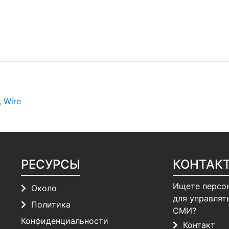
,
Wire
РЕСУРСЫ
КОНТАК
Ищете персо
Около
для управлят
Политика
СМИ?
Конфиденциальности
Контакт