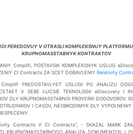
SOBOI PEREDOVUY V OTRASLI KOMPLEKSNUY PLATFORM
KRUPNOMASSTABNYK KONTRAKTOV
NIY Cimplifi, POSTAVSIK KOMPLEKSNYK USLUG eDiscov
ENIY CI Contracts ZA SCET DOBAVLENIY
Relativity Contr
 Cimplifi PREDOSTAVLYET USLUGI PO ANALIZU D
SOCETAET V SEBE LUCSIE TEKNOLOGII eDiscovery I
 DLY KRUPNOMASSTABNOI PROVERKI DOGOVOROV. ISPOLьZ
OTRUDNIKOV I CASOV, NEOBKODIMYK DLY VYPOLNENIY P
ESPECENIY.
ity Contracts V CI Contracts", - SKAZAL MARK ZAMS
STI KRUPNOMASSTABNOGO ANALIZA DOKUMENTOV I IS