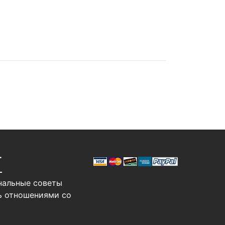
Т
нальные советы
ь отношениями со