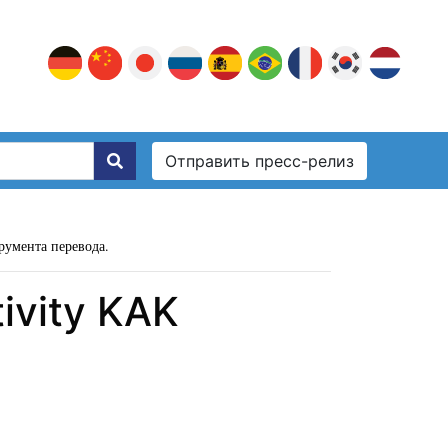
Отправить пресс-релиз
румента перевода.
ivity KAK