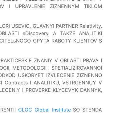
ROV I UPRAVLENIE ZIZNENNYM TIKLOM
LORI USEVIC, GLAVNYI PARTNER Relativity.
LASTI eDiscovery, A TAKZE ANALITIKI
YCITELьNOGO OPYTA RABOTY KLIENTOV S
RAKTICESKIE ZNANIY V OBLASTI PRAVA I
II, METODOLOGII I SPETIALIZIROVANNOI
 PODKOD USKORYET IZVLECENIE ZIZNENNO
 Contracts I ANALITIKU, VSTROENNUY V
ZVLECENIY I PROVERKE KLYCEVYK DANNYK,
ERENTII
CLOC Global Institute
SO STENDA