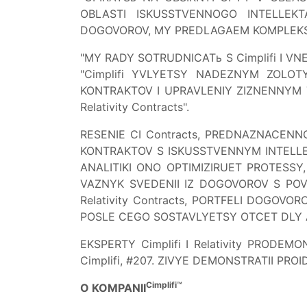
OBLASTI ISKUSSTVENNOGO INTELLEKT
DOGOVOROV, MY PREDLAGAEM KOMPLEKS
"MY RADY SOTRUDNICATь S Cimplifi I VNED
"Cimplifi YVLYETSY NADEZNYM ZOLOTY
KONTRAKTOV I UPRAVLENIY ZIZNENNYM 
Relativity Contracts".
RESENIE CI Contracts, PREDNAZNACENN
KONTRAKTOV S ISKUSSTVENNYM INTELLEK
ANALITIKI ONO OPTIMIZIRUET PROTESSY
VAZNYK SVEDENII IZ DOGOVOROV S POVY
Relativity Contracts, PORTFELI DOGOV
POSLE CEGO SOSTAVLYETSY OTCET DLY A
EKSPERTY Cimplifi I Relativity PRODEM
Cimplifi, #207. ZIVYE DEMONSTRATII PRO
Cimplifi™
O KOMPANII