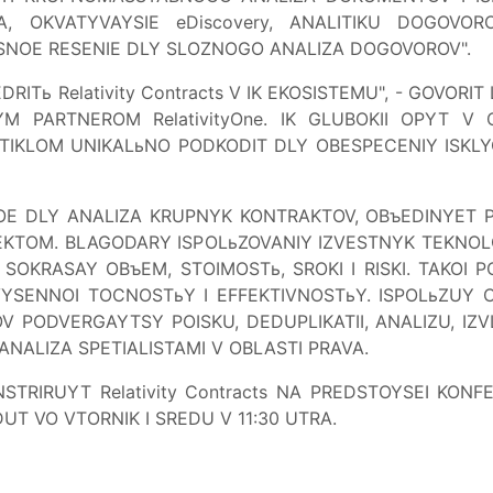
A, OKVATYVAYSIE eDiscovery, ANALITIKU DOGOVO
NOE RESENIE DLY SLOZNOGO ANALIZA DOGOVOROV".
RITь Relativity Contracts V IK EKOSISTEMU", - GOVORIT 
M PARTNEROM RelativityOne. IK GLUBOKII OPYT V OB
TIKLOM UNIKALьNO PODKODIT DLY OBESPECENIY ISKL
OE DLY ANALIZA KRUPNYK KONTRAKTOV, OBъEDINYET P
TOM. BLAGODARY ISPOLьZOVANIY IZVESTNYK TEKNOLOG
, SOKRASAY OBъEM, STOIMOSTь, SROKI I RISKI. TAKOI
SENNOI TOCNOSTьY I EFFEKTIVNOSTьY. ISPOLьZUY CI
OROV PODVERGAYTSY POISKU, DEDUPLIKATII, ANALIZU, I
NALIZA SPETIALISTAMI V OBLASTI PRAVA.
ONSTRIRUYT Relativity Contracts NA PREDSTOYSEI KONF
IDUT VO VTORNIK I SREDU V 11:30 UTRA.