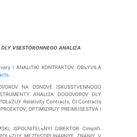
U DLY VSESTORONNEGO ANALIZA
ery I ANALITIKI KONTRAKTOV, OBъYVILA
acts
.
OGOVOROV NA OSNOVE ISKUSSTVENNOGO
 INSTRUMENTY ANALIZA DOGOVOROV DLY
UY Relativity Contracts, CI Contracts
ROEKTOV, OPTIMIZIRUY PREIMUSESTVA I
KI, ISPOLNITELьNYI DIREKTOR Cimplifi.
POLьZUY MEZDISTIPLINARNYE ZNANIY V