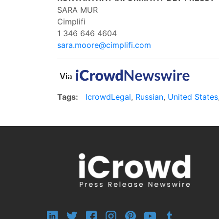
SARA MUR
Cimplifi
1 346 646 4604
sara.moore@cimplifi.com
Tags:
IcrowdLegal
,
Russian
,
United States