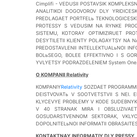
Cimplifi - VEDUSII POSTAVSIK KOMPLEKS
ANALITIKOI DOGOVOROV DLY YRIDICESK
PREDLAGAET PORTFELь TEKNOLOGICESKI
PROTESSY S VEDUSIM NA RYNKE PROG
SISTEMU, KOTORAY OPTIMIZIRUET PRO
DESYTILETII KLIENTY POLAGAYTSY NA NA
PREDOSTAVLENII INTELLEKTUALьNOI INF
BOLьSEGO, BOLEE EFFEKTIVNO I S GORA
YVLYETSY PODRAZDELENIEM System One.
O KOMPANII Relativity
KOMPANIY
Relativity
SOZDAET PROGRAMMNO
DEISTVOVATь V SOOTVETSTVII S NEI. E
KLYCEVYE PROBLEMY V KODE SUDEBNYK RA
V 40 STRANAK MIRA I OBSLUZIVAET
GOSUDARSTVENNOM SEKTORAK, VKLYCA
DOPOLNITELьNOI INFORMATII OBRASAITESь
KONTAKTNAY INFORMATIY DLY PRESSY