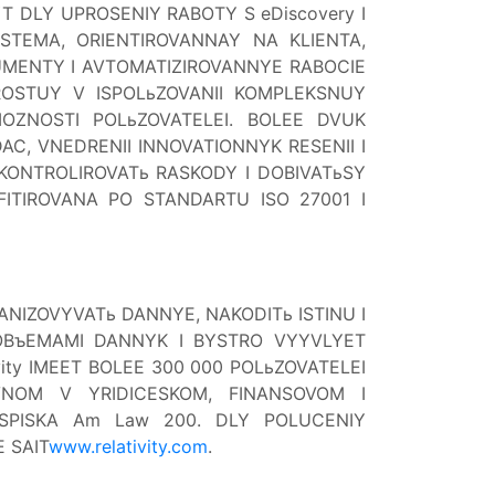
YT DLY UPROSENIY RABOTY S eDiscovery I
ISTEMA, ORIENTIROVANNAY NA KLIENTA,
UMENTY I AVTOMATIZIROVANNYE RABOCIE
OSTUY V ISPOLьZOVANII KOMPLEKSNUY
MOZNOSTI POLьZOVATELEI. BOLEE DVUK
AC, VNEDRENII INNOVATIONNYK RESENII I
 KONTROLIROVATь RASKODY I DOBIVATьSY
IFITIROVANA PO STANDARTU ISO 27001 I
ZOVYVATь DANNYE, NAKODITь ISTINU I
 OBъEMAMI DANNYK I BYSTRO VYYVLYET
ity IMEET BOLEE 300 000 POLьZOVATELEI
VNOM V YRIDICESKOM, FINANSOVOM I
 SPISKA Am Law 200. DLY POLUCENIY
E SAIT
www.relativity.com
.