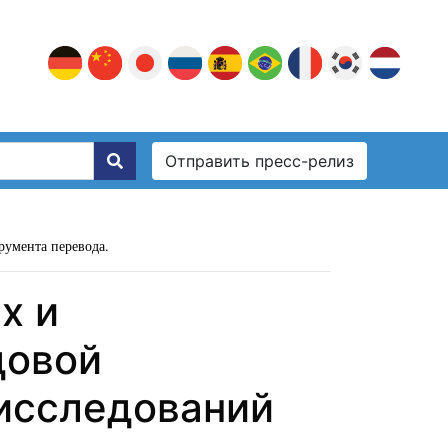
Отправить пресс-релиз
румента перевода.
х и
довой
исследований