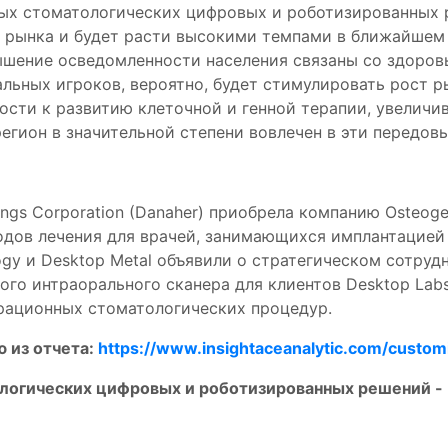
ых стоматологических цифровых и роботизированных р
 рынка и будет расти высокими темпами в ближайшем
ышение осведомленности населения связаны со здоровь
льных игроков, вероятно, будет стимулировать рост 
ости к развитию клеточной и генной терапии, увеличи
егион в значительной степени вовлечен в эти передов
ngs Corporation (Danaher) приобрела компанию Osteoge
дов лечения для врачей, занимающихся имплантацией 
logy и Desktop Metal объявили о стратегическом сотруд
ьного интраорального сканера для клиентов Desktop La
рационных стоматологических процедур.
 из отчета:
https://www.insightaceanalytic.com/custom
логических цифровых и роботизированных решений -