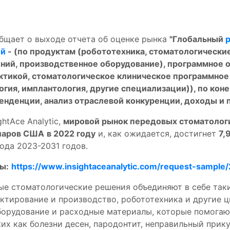
сообщает о выходе отчета об оценке рынка
"Глобальный
ий
- (по продуктам (робототехника, стоматологическ
ний, производственное оборудование), программное 
ктикой, стоматологическое клиническое программное
огия, имплантология, другие специализации)), по кон
тенденции, анализ отраслевой конкуренции, доходы и п
htAce Analytic,
мировой рынок передовых стоматолог
ларов США
в 2022 году
и, как ожидается, достигнет
7,
ода 2023-2031 годов.
ы:
https://www.insightaceanalytic.com/request-sample
е стоматологические решения объединяют в себе таки
ктирование и производство, робототехника и другие 
орудование и расходные материалы, которые помогают
их как болезни десен, пародонтит, неправильный прику