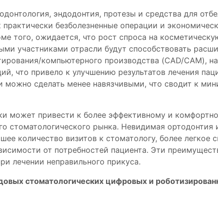
одонтология, эндодонтия, протезы и средства для от
к практически безболезненные операции и экономичес
оме того, ожидается, что рост спроса на косметическ
ыми участниками отрасли будут способствовать расши
тирования/компьютерного производства (CAD/CAM), на
ий, что привело к улучшению результатов лечения па
и можно сделать менее навязчивыми, что сводит к ми
ки может привести к более эффективному и комфортн
ого стоматологического рынка. Невидимая ортодонтия 
шее количество визитов к стоматологу, более легкое 
ависимости от потребностей пациента. Эти преимущес
ри лечении неправильного прикуса.
едовых стоматологических цифровых и роботизирован