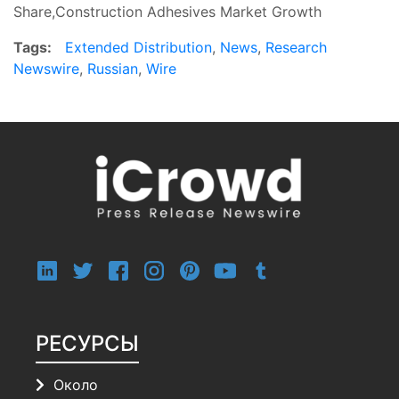
Share,Construction Adhesives Market Growth
Tags:
Extended Distribution
,
News
,
Research
Newswire
,
Russian
,
Wire
РЕСУРСЫ
Около