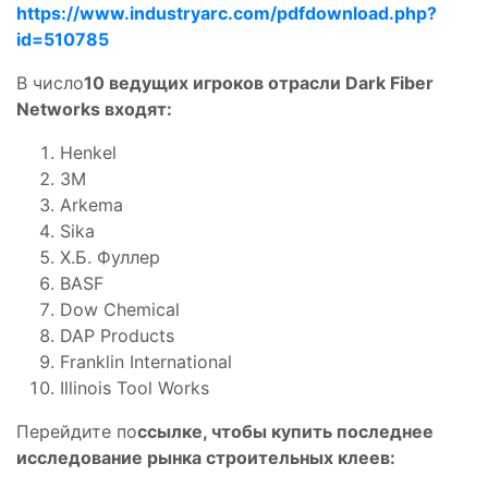
https://www.industryarc.com/pdfdownload.php?
id=510785
В число
10 ведущих игроков
отрасли Dark Fiber
Networks входят:
Henkel
3M
Arkema
Sika
Х.Б. Фуллер
BASF
Dow Chemical
DAP Products
Franklin International
Illinois Tool Works
Перейдите по
ссылке, чтобы купить последнее
исследование рынка
строительных клеев: