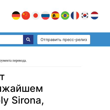
Отправить пресс-релиз
румента перевода.
т
лижайшем
ly Sirona,