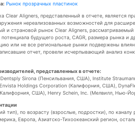
а:
Рынок прозрачных пластинок
а Clear Aligners, представленный в отчете, является 
наружения нереализованных возможностей для расшире
й и страновой рынок Clear Aligners, рассматриваемый 
, потенциала будущего роста, CAGR, размера рынка и 
цию или не все региональные рынки подвержены влиян
написавшие отчет, провели исчерпывающий анализ кон
изводителей, представленных в отчете:
 Dentsply Sirona (Пенсильвания, США), Institute Straum
 Envista Holdings Corporation (Калифорния, США), Dyna
(Калифорния, США), Henry Schein, Inc. (Мелвилл, Нью-Йо
ентации
кий тип), по возрасту (взрослые, подростки), по канал
ерика, Европа, Азиатско-Тихоокеанский регион, остал