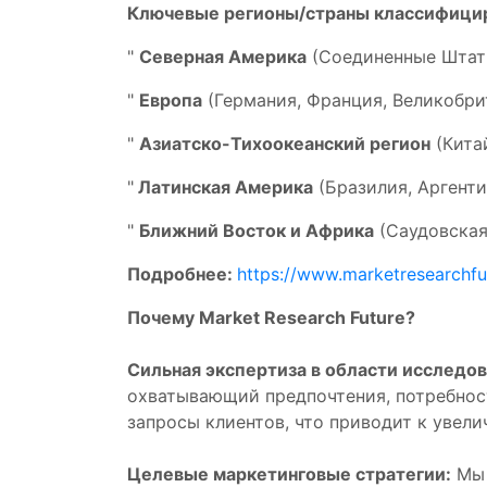
Ключевые регионы/страны классифици
"
Северная Америка
(Соединенные Штаты
"
Европа
(Германия, Франция, Великобрит
"
Азиатско-Тихоокеанский регион
(Китай
"
Латинская Америка
(Бразилия, Аргенти
"
Ближний Восток и Африка
(Саудовская
Подробнее:
https://www.marketresearchfu
Почему Market Research Future?
Сильная экспертиза в области исследов
охватывающий предпочтения, потребнос
запросы клиентов, что приводит к увел
Целевые маркетинговые стратегии:
Мы 