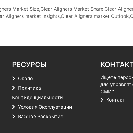
gners Market Size,Clear Aligners Market Share,Clear Aligne
r Aligners market Insights,Clear Aligners market Outlook,
РЕСУРСЫ
КОНТАК
Ищете персо
Около
для управлят
Политика
СМИ?
Конфиденциальности
Контакт
Условия Эксплуатации
Важное Раскрытие