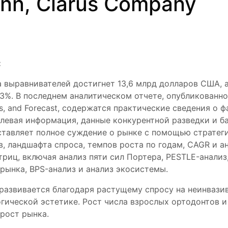
ann, Clarus Company
:
а выравнивателей достигнет 13,6 млрд долларов США, 
,73%. В последнем аналитическом отчете, опубликованн
ies, and Forecast, содержатся практические сведения 
слевая информация, данные конкурентной разведки и ба
едставляет полное суждение о рынке с помощью стратег
, ландшафта спроса, темпов роста по годам, CAGR и ан
риц, включая анализ пяти сил Портера, PESTLE-анализ
 рынка, BPS-анализ и анализ экосистемы.
развивается благодаря растущему спросу на неинвази
ической эстетике. Рост числа взрослых ортодонтов и
 рост рынка.