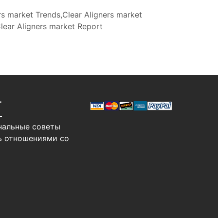
rs market Trends,Clear Aligners market
Clear Aligners market Report
Т
нальные советы
ь отношениями со