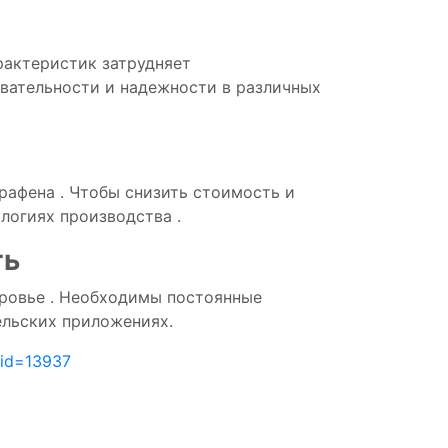
рактеристик
затрудняет
овательности
и
надежности
в различных
графена
.
Чтобы
снизить
стоимость
и
ологиях
производства
.
ть
ровье
.
Необходимы
постоянные
ельских
приложениях.
_id=13937