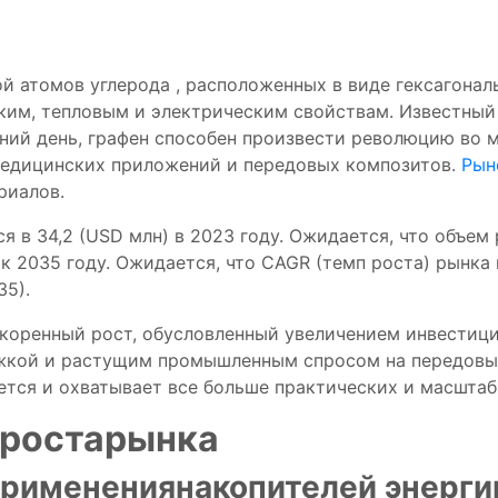
ой
атомов
углерода
, расположенных
в
виде
гексагона
ким,
тепловым
и
электрическим
свойствам.
Известны
ний день,
графен
способен
произвести революцию
во 
едицинских
приложений
и
передовых
композитов.
Рын
риалов.
 в 34,2 (USD млн) в 2023 году. Ожидается, что объем
 к 2035 году. Ожидается, что CAGR (темп роста) рынк
35).
скоренный
рост,
обусловленный
увеличением
инвестиц
жкой
и
растущим
промышленным
спросом
на
передов
ется
и
охватывает
все больше
практических
и
масшта
роста
рынка
применения
накопителей
энерги