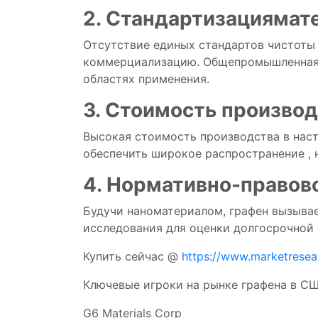
2.
Стандартизация
мат
Отсутствие
единых
стандартов
чистот
коммерциализацию.
Общепромышленна
областях применения.
3.
Стоимость
производ
Высокая
стоимость
производства
в нас
обеспечить
широкое распространение
,
4.
Нормативно-правов
Будучи
наноматериалом,
графен
вызыва
исследования
для
оценки
долгосрочной
Купить сейчас @
https://www.marketrese
Ключевые игроки на рынке графена в С
G6 Materials Corp