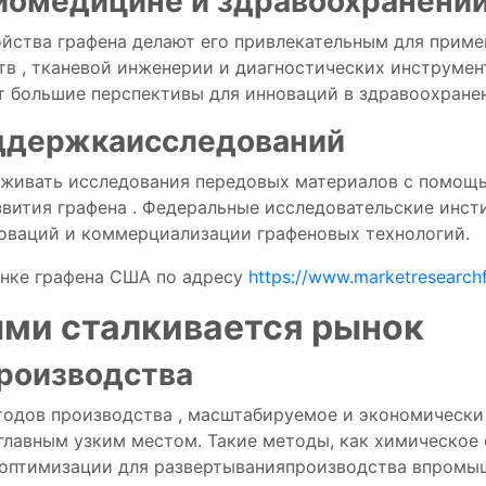
иомедицине
и
здравоохранени
ойства
графена
делают
его
привлекательным
для
приме
ств
,
тканевой
инженерии
и
диагностических
инструмен
т большие
перспективы
для
инноваций
в
здравоохране
ддержка
исследований
рживать
исследования
передовых
материалов
с помощ
звития
графена
.
Федеральные
исследовательские
инст
оваций
и
коммерциализации
графеновых
технологий.
ынке графена США по адресу
https://www.marketresearch
ыми
сталкивается
рынок
роизводства
тодов
производства
,
масштабируемое
и
экономическ
главным
узким местом.
Такие
методы, как
химическое
оптимизации
для
развертывания
производства в
промы