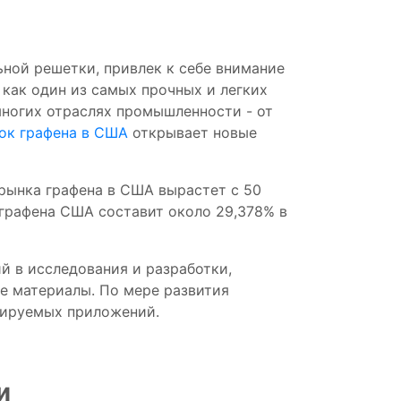
льной
решетки,
привлек
к себе внимание
й
как один
из
самых прочных
и
легких
многих
отраслях промышленности
- от
ок графена в США
открывает новые
 рынка графена в США вырастет с 50
а графена США составит около 29,378% в
ий
в
исследования
и
разработки,
ые
материалы.
По
мере
развития
бируемых
приложений.
и