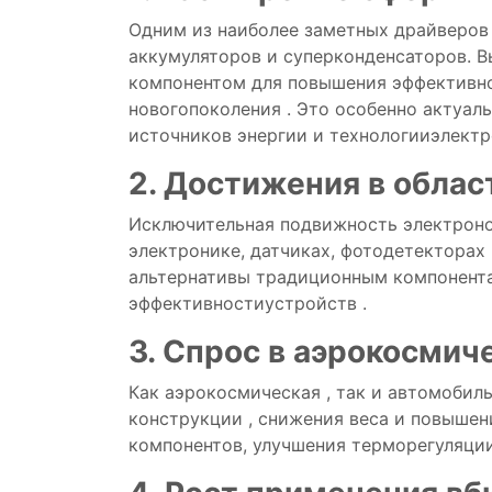
Одним
из
наиболее
заметных
драйверо
аккумуляторов
и
суперконденсаторов.
В
компонентом
для
повышения
эффективн
нового
поколения
.
Это
особенно
актуал
источников энергии
и
технологии
электр
2.
Достижения
в
облас
Исключительная
подвижность
электрон
электронике,
датчиках,
фотодетекторах
альтернативы
традиционным
компонен
эффективности
устройств
.
3.
Спрос
в
аэрокосмич
Как
аэрокосмическая
, так и
автомобил
конструкции
,
снижения
веса
и
повышен
компонентов,
улучшения
терморегуляци