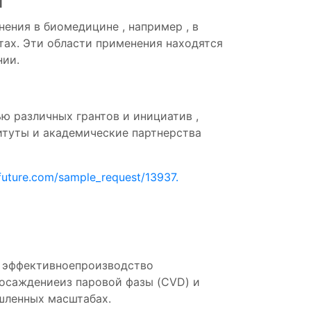
и
нения в
биомедицине
, например
,
в
тах.
Эти
области применения
находятся
нии.
ью
различных
грантов
и
инициатив
,
итуты
и
академические
партнерства
future.com/sample_request/13937.
и
эффективное
производство
осаждение
из паровой
фазы
(
CVD)
и
шленных
масштабах
.