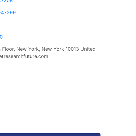
-47308
t-47299
00
h Floor, New York, New York 10013 United
etresearchfuture.com