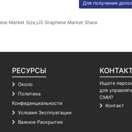
Для получения допо
ne Market Size,US Graphene Market Share
РЕСУРСЫ
КОНТАК
Ищете персо
Около
для управлят
Политика
СМИ?
Конфиденциальности
Контакт
Условия Эксплуатации
Важное Раскрытие