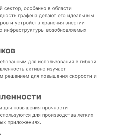
ий
сектор,
особенно
в области
одность
графена
делают
его
идеальным
оров
и
устройств
хранения
энергии
ию
инфраструктуры
возобновляемых
иков
ребованным
для
использования
в
гибкой
шленность
активно
изучает
ым
решением
для
повышения
скорости
и
ленности
ом
для повышения
прочности
спользуются
для
производства
легких
ных
приложениях.