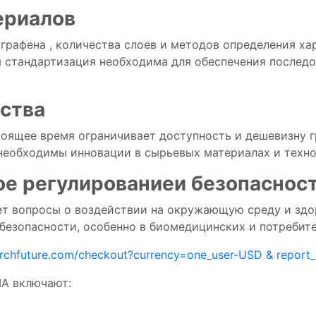
ериалов
ы
графена
,
количества
слоев
и
методов
определения ха
я
стандартизация
необходима
для
обеспечения
послед
ства
тоящее время
ограничивает
доступность
и
дешевизну
 необходимы
инновации
в
сырьевых
материалах
и
техн
ое
регулирование
и
безопаснос
ет вопросы
о
воздействии
на окружающую среду
и
здо
безопасности,
особенно
в
биомедицинских
и
потребит
archfuture.com/checkout?currency=one_user-USD & report
ША включают: