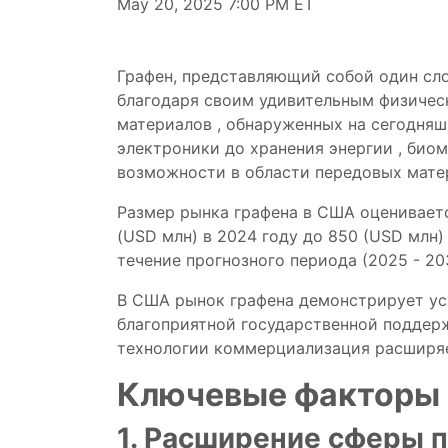
May 20, 2025 7:00 PM ET
Графен,
представляющий
собой
один
сл
благодаря
своим
удивительным
физичес
материалов
, обнаруженных
на сегодняш
электроники
до
хранения
энергии
,
биом
возможности в области передовых мате
Размер рынка графена в США оценивается
(USD млн) в 2024 году до 850 (USD млн)
течение прогнозного периода (2025 - 20
В
США
рынок
графена
демонстрирует
у
благоприятной
государственной
поддер
технологии
коммерциализация
расширя
Ключевые
факторы
1.
Расширение
сферы 