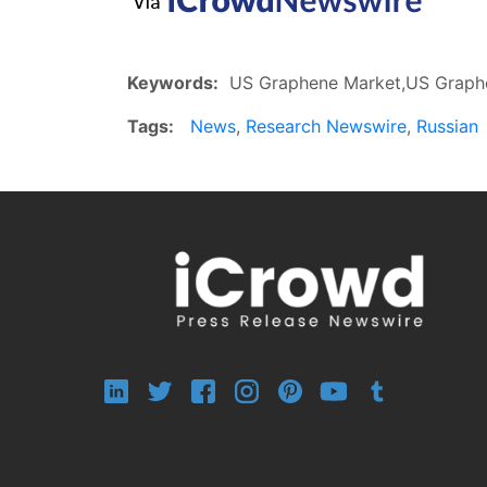
Keywords:
US Graphene Market,US Graphe
Tags:
News
,
Research Newswire
,
Russian