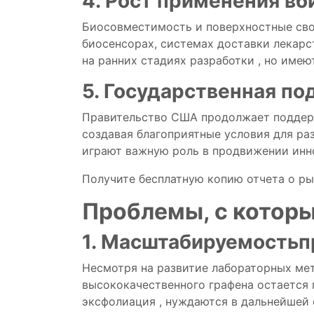
4.
Рост
применения в
б
Биосовместимость
и
поверхностные
св
биосенсорах,
системах
доставки
лекар
на ранних
стадиях
разработки
, но
имею
5.
Государственная
по
Правительство
США
продолжает
подде
создавая
благоприятные
условия
для
ра
играют важную роль
в
продвижении
инн
Получите бесплатную копию отчета о р
Проблемы, с котор
1.
Масштабируемость
п
Несмотря на
развитие
лабораторных
ме
высококачественного
графена
остается
эксфолиация
, нуждаются в
дальнейшей