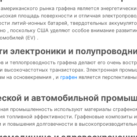
в
американского
рынка
графена
является
энергетическ
ысокая
площадь
поверхности
и
отличная
электропров
ости
литий-ионных
батарей,
твердотельных
аккумулят
ьно
,
поскольку
США
уделяют
особое внимание
развит
омобилей (
EV)
.
ти электроники
и
полупроводн
ов
и
теплопроводность
графена
делают
его
очень
вост
и
высокочастотных
транзисторах.
Электронная
промы
там
на основе
кремния
, и
графен
является
перспективн
еской
и
автомобильной
промыш
ьная
промышленность
используют материалы
с
графен
ия
топливной
эффективности.
Графеновые
композиты
и
и
и
повышения
долговечности
в
высокопроизводитель