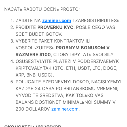
NACATь RABOTU OCENь PROSTO:
ZAIDITE NA
zaminer.com
I ZAREGISTRIRUITESь.
PROIDITE
PROVERKU KYC
, POSLE CEGO VAS
SCET BUDET GOTOV.
VYBERITE PAKET KONTRAKTOV ILI
VOSPOLьZUITESь
PROBNYM BONUSOM V
RAZMERE $100
, CTOBY ISPYTATь SVOI SILY.
OSUSESTVLYITE PLATEZI V PODDERZIVAEMYK
KRIPTOVALYTAK (BTC, ETH, USDT, LTC, DOGE,
XRP, BNB, USDC).
POLUCAITE EZEDNEVNYI DOKOD, NACISLYEMYI
KAZDYE 24 CASA PO BRITANSKOMU VREMENI;
VYVODITE SREDSTVA, KAK TOLьKO VAS
BALANS DOSTIGNET MINIMALьNOI SUMMY V
200 DOLLAROV
zaminer.com
.
OKONCATELьNYI VYVOD