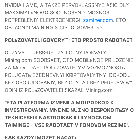
NVIDIA I AMD, A TAKZE PERVOKLASSNYE ASIC DLY
MAKSIMALьNOGO SOOTNOSENIY MOSNOSTI I
POTREBLENIY ELEKTROENERGII
zaminer.com
. ETO
OBLACNYI MAINING S CISTOI SOVESTьY.
POLьZOVATELI GOVORYT: ETO PROSTO RABOTAET
OTZYVY I PRESS-RELIZY POLNY POKVALY:
Mining.com SOOBSAET, CTO MOBILьNOE PRILOZENIE
ZA Miner "DAET POLьZOVATELYM VOZMOZNOSTь
POLUCATь EZEDNEVNYI KRIPTOVALYTNYI DOKOD...
BEZ OBORUDOVANIY, BEZ OPYTA I BEZ PERERYVOV".
ODIN IZ POLьZOVATELEI SKAZAL Mining.com:
"ETA PLATFORMA IZMENILA MOI PODKOD K
INVESTIROVANIY. MNE NE NUZNO BESPOKOITьSY O
TEKNICESKIK NASTROIKAK ILI RYNOCNOM
TAIMINGE - VSE RABOTAET V FONOVOM REZIME".
KAK KAZDYI MOZET NACATь