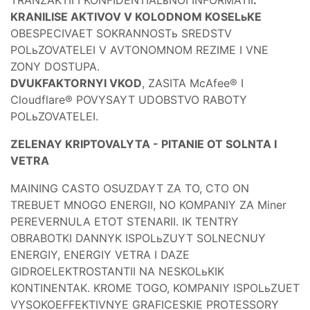
KRANILISE AKTIVOV V KOLODNOM KOSELьKE
OBESPECIVAET SOKRANNOSTь SREDSTV
POLьZOVATELEI V AVTONOMNOM REZIME I VNE
ZONY DOSTUPA.
DVUKFAKTORNYI VKOD
, ZASITA McAfee® I
Cloudflare® POVYSAYT UDOBSTVO RABOTY
POLьZOVATELEI.
ZELENAY KRIPTOVALYTA - PITANIE OT SOLNTA I
VETRA
MAINING CASTO OSUZDAYT ZA TO, CTO ON
TREBUET MNOGO ENERGII, NO KOMPANIY ZA Miner
PEREVERNULA ETOT STENARII. IK TENTRY
OBRABOTKI DANNYK ISPOLьZUYT SOLNECNUY
ENERGIY, ENERGIY VETRA I DAZE
GIDROELEKTROSTANTII NA NESKOLьKIK
KONTINENTAK. KROME TOGO, KOMPANIY ISPOLьZUET
VYSOKOEFFEKTIVNYE GRAFICESKIE PROTESSORY