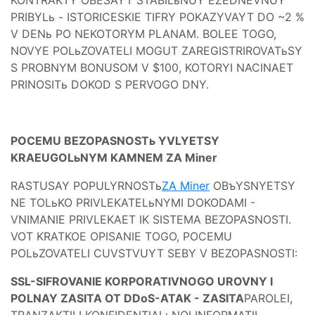
PRIBYLь - ISTORICESKIE TIFRY POKAZYVAYT DO ~2 %
V DENь PO NEKOTORYM PLANAM. BOLEE TOGO,
NOVYE POLьZOVATELI MOGUT ZAREGISTRIROVATьSY
S PROBNYM BONUSOM V $100, KOTORYI NACINAET
PRINOSITь DOKOD S PERVOGO DNY.
POCEMU BEZOPASNOSTь YVLYETSY
KRAEUGOLьNYM KAMNEM ZA Miner
RASTUSAY POPULYRNOSTь
ZA Miner
OBъYSNYETSY
NE TOLьKO PRIVLEKATELьNYMI DOKODAMI -
VNIMANIE PRIVLEKAET IK SISTEMA BEZOPASNOSTI.
VOT KRATKOE OPISANIE TOGO, POCEMU
POLьZOVATELI CUVSTVUYT SEBY V BEZOPASNOSTI:
SSL-SIFROVANIE KORPORATIVNOGO UROVNY I
POLNAY ZASITA OT DDoS-ATAK - ZASITA
PAROLEI,
TRANZAKTII I KONFIDENTIALьNOI INFORMATII
.