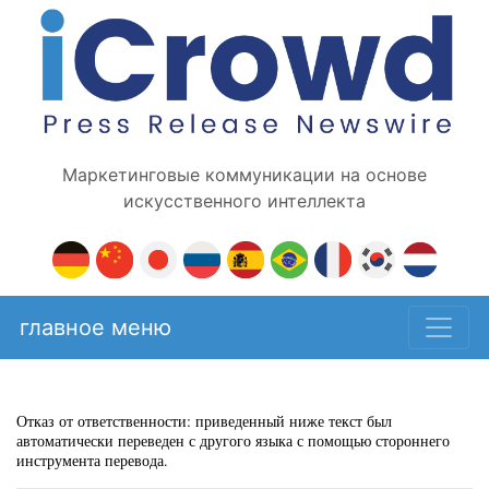
Маркетинговые коммуникации на основе
искусственного интеллекта
главное меню
Отказ от ответственности: приведенный ниже текст был
автоматически переведен с другого языка с помощью стороннего
инструмента перевода.