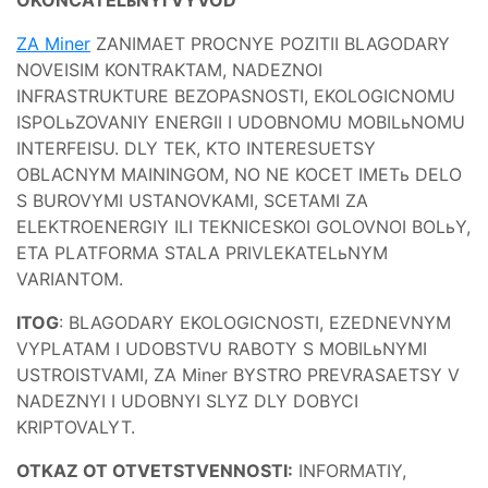
ZA Miner
ZANIMAET PROCNYE POZITII BLAGODARY
NOVEISIM KONTRAKTAM, NADEZNOI
INFRASTRUKTURE BEZOPASNOSTI, EKOLOGICNOMU
ISPOLьZOVANIY ENERGII I UDOBNOMU MOBILьNOMU
INTERFEISU. DLY TEK, KTO INTERESUETSY
OBLACNYM MAININGOM, NO NE KOCET IMETь DELO
S BUROVYMI USTANOVKAMI, SCETAMI ZA
ELEKTROENERGIY ILI TEKNICESKOI GOLOVNOI BOLьY,
ETA PLATFORMA STALA PRIVLEKATELьNYM
VARIANTOM.
ITOG
: BLAGODARY EKOLOGICNOSTI, EZEDNEVNYM
VYPLATAM I UDOBSTVU RABOTY S MOBILьNYMI
USTROISTVAMI, ZA Miner BYSTRO PREVRASAETSY V
NADEZNYI I UDOBNYI SLYZ DLY DOBYCI
KRIPTOVALYT.
OTKAZ OT OTVETSTVENNOSTI:
INFORMATIY,