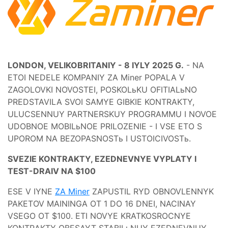
LONDON, VELIKOBRITANIY - 8 IYLY 2025 G.
- NA
ETOI NEDELE KOMPANIY ZA Miner POPALA V
ZAGOLOVKI NOVOSTEI, POSKOLьKU OFITIALьNO
PREDSTAVILA SVOI SAMYE GIBKIE KONTRAKTY,
ULUCSENNUY PARTNERSKUY PROGRAMMU I NOVOE
UDOBNOE MOBILьNOE PRILOZENIE - I VSE ETO S
UPOROM NA BEZOPASNOSTь I USTOICIVOSTь.
SVEZIE KONTRAKTY, EZEDNEVNYE VYPLATY I
TEST-DRAIV NA $100
ESE V IYNE
ZA Miner
ZAPUSTIL RYD OBNOVLENNYK
PAKETOV MAININGA OT 1 DO 16 DNEI, NACINAY
VSEGO OT $100. ETI NOVYE KRATKOSROCNYE
KONTRAKTY OBESAYT STABILьNUY EZEDNEVNUY