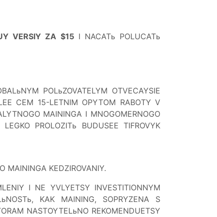
Y VERSIY ZA $15
I NACATь POLUCATь
GLOBALьNYM POLьZOVATELYM OTVECAYSIE
OLEE CEM 15-LETNIM OPYTOM RABOTY V
TIVALYTNOGO MAININGA I MNOGOMERNOGO
 LEGKO PROLOZITь BUDUSEE TIFROVYK
O MAININGA KEDZIROVANIY.
ENIY I NE YVLYETSY INVESTITIONNYM
ьNOSTь, KAK MAINING, SOPRYZENA S
VESTORAM NASTOYTELьNO REKOMENDUETSY