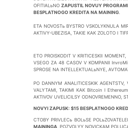
OFITIALьNO
ZAPUSTIL NOVUY PROGRAM
BESPLATNOGO KREDITA NA MAINING
.
ETA NOVOSTь BYSTRO VSKOLYKNULA MIROV
AKTIVY-UBEZISA, TAKIE KAK ZOLOTO I TI
ETO PROISKODIT V KRITICESKII MOMENT,
VSEGO ZA 48 CASOV V KOMPANII InvroM
SPROSE NA INTELLEKTUALьNYE, AVTOMA
PO DANNYM ANALITICESKIK AGENTSTV,
VALYTAMI, TAKIMI KAK Bitcoin I Ether
AKTIVOV UVELICILSY ODNOVREMENNO, S
NOVYI ZAPUSK: $15 BESPLATNOGO KRED
CTOBY PRIVLECь BOLьSE POLьZOVATELE
MAININGA
, POZVOLYY NOVICKAM POLUC