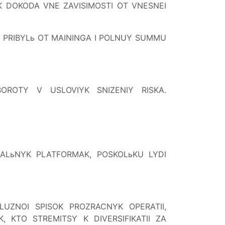
IK DOKODA VNE ZAVISIMOSTI OT VNESNEI
PRIBYLь OT MAININGA I POLNUY SUMMU
BOROTY V USLOVIYK SNIZENIY RISKA.
ALьNYK PLATFORMAK, POSKOLьKU LYDI
UZNOI SPISOK PROZRACNYK OPERATII,
 KTO STREMITSY K DIVERSIFIKATII ZA