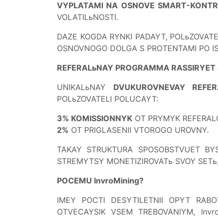
VYPLATAMI NA OSNOVE SMART-KONT
VOLATILьNOSTI.
DAZE KOGDA RYNKI PADAYT, POLьZOVA
OSNOVNOGO DOLGA S PROTENTAMI PO IST
REFERALьNAY PROGRAMMA RASSIRYET 
UNIKALьNAY
DVUKUROVNEVAY REFER
POLьZOVATELI POLUCAYT:
3% KOMISSIONNYK
OT PRYMYK REFERAL
2%
OT PRIGLASENII VTOROGO UROVNY.
TAKAY STRUKTURA SPOSOBSTVUET BYS
STREMYTSY MONETIZIROVATь SVOY SETь
POCEMU InvroMining?
IMEY POCTI DESYTILETNII OPYT RAB
OTVECAYSIK VSEM TREBOVANIYM, Invr