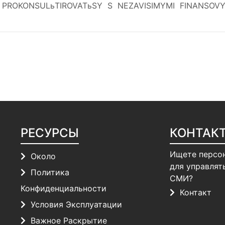
PROKONSULьTIROVATьSY S NEZAVISIMYMI FINANSOVYMI
РЕСУРСЫ
КОНТАК
Ищете персо
Около
для управлят
Политика
СМИ?
Конфиденциальности
Контакт
Условия Эксплуатации
Важное Раскрытие