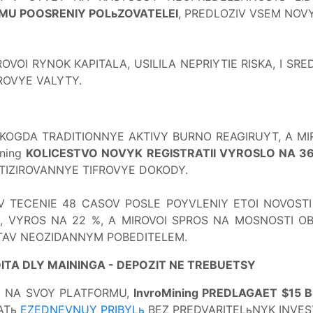
MU POOSRENIY POLьZOVATELEI
, PREDLOZIV VSEM NO
OI RYNOK KAPITALA, USILILA NEPRIYTIE RISKA, I SRE
FROVYE VALYTY.
 KOGDA TRADITIONNYE AKTIVY BURNO REAGIRUYT, A MIR
ining
KOLICESTVO NOVYK REGISTRATII VYROSLO NA 3
TIZIROVANNYE TIFROVYE DOKODY.
 V TECENIE 48 CASOV POSLE POYVLENIY ETOI NOVOST
eum, VYROS NA 22 %, A MIROVOI SPROS NA MOSNOSTI O
TAV NEOZIDANNYM POBEDITELEM.
ITA DLY MAININGA - DEPOZIT NE TREBUETSY
I NA SVOY PLATFORMU,
InvroMining PREDLAGAET $15
ATь
EZEDNEVNUY PRIBYLь
BEZ PREDVARITELьNYK INVESTI