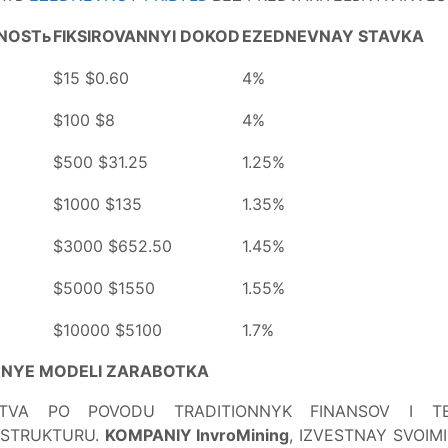
NOSTь
FIKSIROVANNYI DOKOD
EZEDNEVNAY STAVKA
$15 $0.60
4%
$100 $8
4%
$500 $31.25
1.25%
$1000 $135
1.35%
$3000 $652.50
1.45%
$5000 $1550
1.55%
$10000 $5100
1.7%
NNYE MODELI ZARABOTKA
TVA PO POVODU TRADITIONNYK FINANSOV I TENT
ASTRUKTURU.
KOMPANIY InvroMining
, IZVESTNAY SVOIM