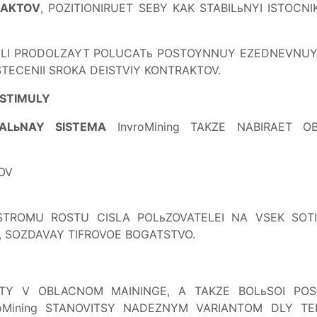
RAKTOV
, POZITIONIRUET SEBY KAK STABILьNYI ISTOCN
TELI PRODOLZAYT POLUCATь POSTOYNNUY EZEDNEVNUY 
ECENII SROKA DEISTVIY KONTRAKTOV.
STIMULY
ALьNAY SISTEMA
InvroMining TAKZE NABIRAET O
OV
TROMU ROSTU CISLA POLьZOVATELEI NA VSEK SOTI
, SOZDAVAY TIFROVOE BOGATSTVO.
OTY V OBLACNOM MAININGE, A TAKZE BOLьSOI POSL
oMining STANOVITSY NADEZNYM VARIANTOM DLY TEK,