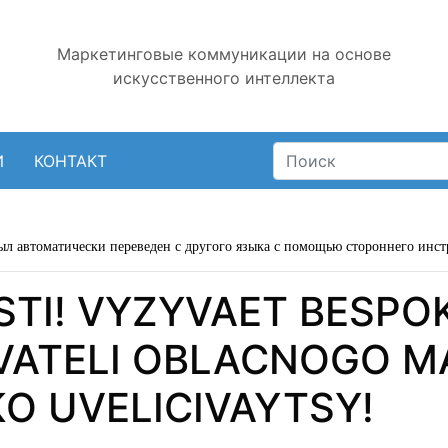
Маркетинговые коммуникации на основе
искусственного интеллекта
И
КОНТАКТ
ыл автоматически переведен с другого языка с помощью стороннего инст
TI! VYZYVAET BESPO
VATELI OBLACNOGO M
KO UVELICIVAYTSY!