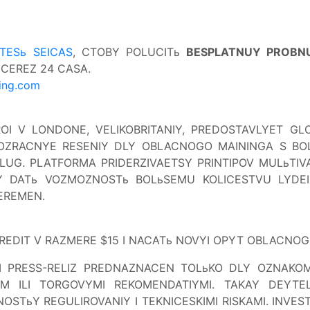
ITESь SEICAS
, CTOBY POLUCITь
BESPLATNUY PROBNU
CEREZ 24 CASA.
ing.com
IROI V LONDONE, VELIKOBRITANIY, PREDOSTAVLYET 
ROZRACNYE RESENIY DLY OBLACNOGO MAININGA S B
USLUG. PLATFORMA PRIDERZIVAETSY PRINTIPOV MULь
SY DATь VOZMOZNOSTь BOLьSEMU KOLICESTVU LYDEI
EREMEN.
REDIT V RAZMERE $15 I NACATь NOVYI OPYT OBLACNOG
 PRESS-RELIZ PREDNAZNACEN TOLьKO DLY OZNAKOML
M ILI TORGOVYMI REKOMENDATIYMI. TAKAY DEYTEL
OSTьY REGULIROVANIY I TEKNICESKIMI RISKAMI. IN