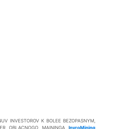
NUV INVESTOROV K BOLEE BEZOPASNYM,
IDER OBLACNOGO MAININGA
InvroMining