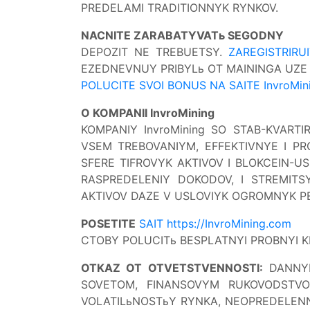
PREDELAMI TRADITIONNYK RYNKOV.
NACNITE ZARABATYVATь SEGODNY
DEPOZIT NE TREBUETSY.
ZAREGISTRIRU
EZEDNEVNUY PRIBYLь OT MAININGA UZE 
POLUCITE SVOI BONUS NA SAITE InvroMin
O KOMPANII InvroMining
KOMPANIY InvroMining SO STAB-KVART
VSEM TREBOVANIYM, EFFEKTIVNYE I P
SFERE TIFROVYK AKTIVOV I BLOKCEIN-
RASPREDELENIY DOKODOV, I STREMIT
AKTIVOV DAZE V USLOVIYK OGROMNYK P
POSETITE
SAIT https://InvroMining.com
CTOBY POLUCITь BESPLATNYI PROBNYI K
OTKAZ OT OTVETSTVENNOSTI:
DANNYI
SOVETOM, FINANSOVYM RUKOVODSTVO
VOLATILьNOSTьY RYNKA, NEOPREDELENN