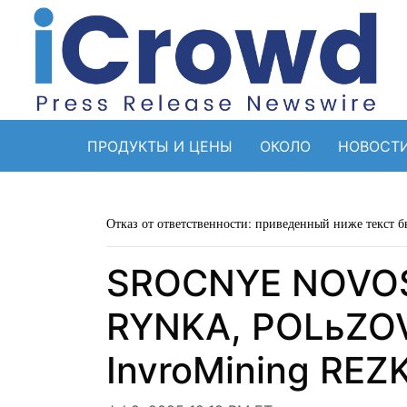
ПРОДУКТЫ И ЦЕНЫ
ОКОЛО
НОВОСТ
Отказ от ответственности: приведенный ниже текст б
SROCNYE NOVOS
RYNKA, POLьZO
InvroMining REZ