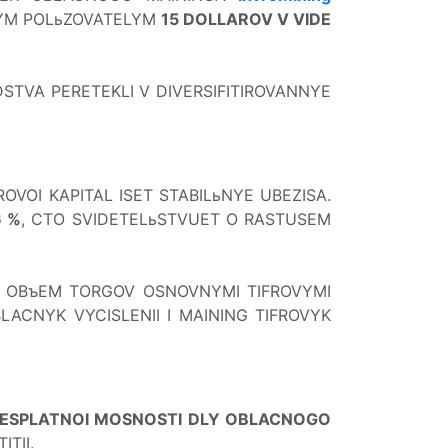
VYM POLьZOVATELYM
15 DOLLAROV V VIDE
DSTVA PERETEKLI V DIVERSIFITIROVANNYE
OVOI KAPITAL ISET STABILьNYE UBEZISA.
6 %
, CTO SVIDETELьSTVUET O RASTUSEM
I OBъEM TORGOV OSNOVNYMI TIFROVYMI
BLACNYK VYCISLENII I MAINING TIFROVYK
 BESPLATNOI MOSNOSTI DLY OBLACNOGO
TII.