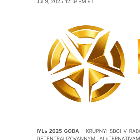
Jul 9, 2025 12:19 PM ET
IYLь 2025 GODA
- KRUPNYI SBOI V RA
DETENTRALIZOVANNYM ALьTERNATIV