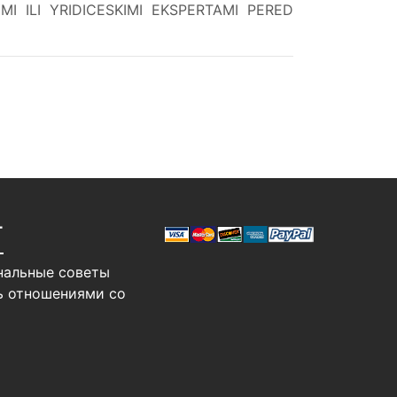
 ILI YRIDICESKIMI EKSPERTAMI PERED
Т
нальные советы
ь отношениями со