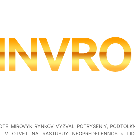
BOTE MIROVYK RYNKOV VYZVAL POTRYSENIY, PODTOLK
AM. V OTVET NA RASTUSUY NEOPREDELENNOSTь L