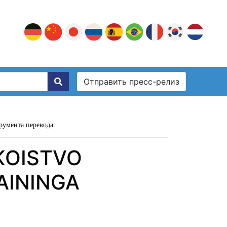
Отправить пресс-релиз
румента перевода.
KOISTVO
AININGA