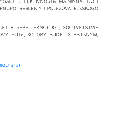
SAET EFFEKTIVNOSTь MAININGA, NO I
RGOPOTREBLENIY I POLьZOVATELьSKOGO
ET V SEBE TEKNOLOGII, SOOTVETSTVIE
VYI PUTь, KOTORYI BUDET STABILьNYM,
MMU $15)