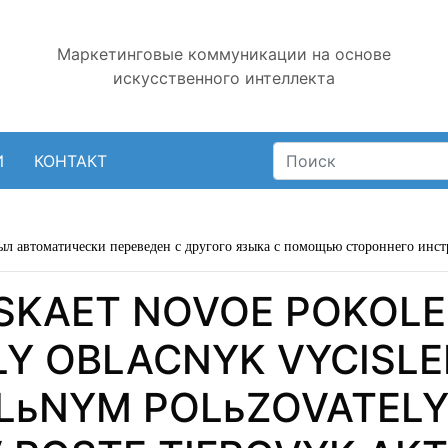
Маркетинговые коммуникации на основе
искусственного интеллекта
И
КОНТАКТ
ыл автоматически переведен с другого языка с помощью стороннего инст
USKAET NOVOE POKOLE
Y OBLACNYK VYCISLEN
LьNYM POLьZOVATELY