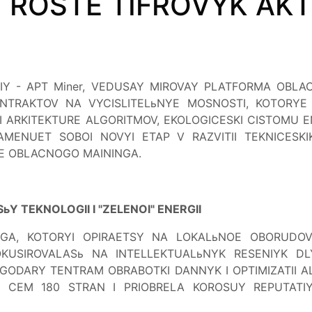
 ROSTE TIFROVYK AKT
ANIY - APT Miner, VEDUSAY MIROVAY PLATFORMA OBL
TRAKTOV NA VYCISLITELьNYE MOSNOSTI, KOTORYE V
I ARKITEKTURE ALGORITMOV, EKOLOGICESKI CISTOMU E
AMENUET SOBOI NOVYI ETAP V RAZVITII TEKNICESKI
RE OBLACNOGO MAININGA.
Y TEKNOLOGII I "ZELENOI" ENERGII
NGA, KOTORYI OPIRAETSY NA LOKALьNOE OBORUDO
KUSIROVALASь NA INTELLEKTUALьNYK RESENIYK D
GODARY TENTRAM OBRABOTKI DANNYK I OPTIMIZATII 
EE CEM 180 STRAN I PRIOBRELA KOROSUY REPUTAT