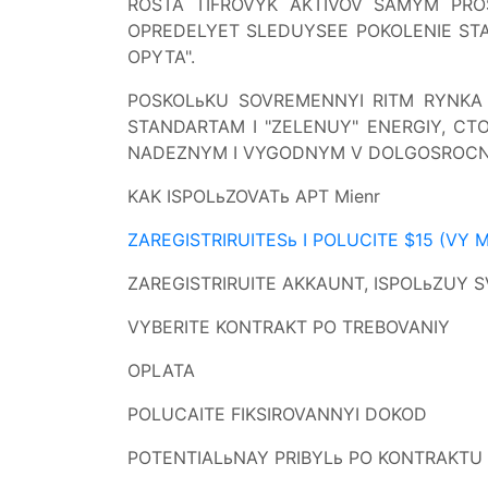
ROSTA TIFROVYK AKTIVOV SAMYM PRO
OPREDELYET SLEDUYSEE POKOLENIE ST
OPYTA".
POSKOLьKU SOVREMENNYI RITM RYNKA 
STANDARTAM I "ZELENUY" ENERGIY, CT
NADEZNYM I VYGODNYM V DOLGOSROCNO
KAK ISPOLьZOVATь APT Mienr
ZAREGISTRIRUITESь I POLUCITE $15 (VY
ZAREGISTRIRUITE AKKAUNT, ISPOLьZUY 
VYBERITE KONTRAKT PO TREBOVANIY
OPLATA
POLUCAITE FIKSIROVANNYI DOKOD
POTENTIALьNAY PRIBYLь PO KONTRAKTU 