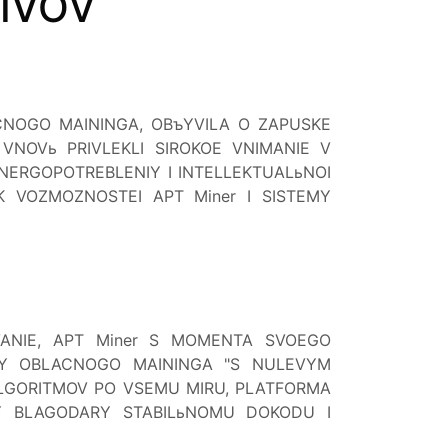
IVOV
ACNOGO MAININGA, OBъYVILA O ZAPUSKE
NOVь PRIVLEKLI SIROKOE VNIMANIE V
NERGOPOTREBLENIY I INTELLEKTUALьNOI
K VOZMOZNOSTEI APT Miner I SISTEMY
VANIE, APT Miner S MOMENTA SVOEGO
LY OBLACNOGO MAININGA "S NULEVYM
ALGORITMOV PO VSEMU MIRU, PLATFORMA
IY BLAGODARY STABILьNOMU DOKODU I