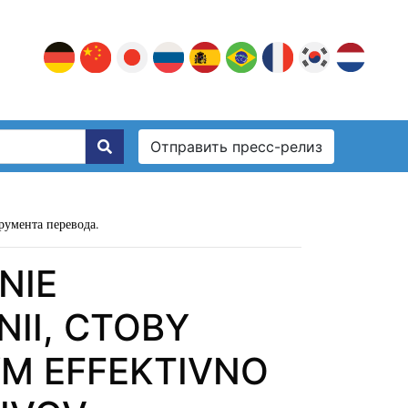
Отправить пресс-релиз
румента перевода.
NIE
II, CTOBY
M EFFEKTIVNO