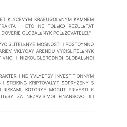
TANET KLYCEVYM KRAEUGOLьNYM KAMNEM
TRAKTA - ETO NE TOLьKO REZULьTAT
 DOVERIE GLOBALьNYK POLьZOVATELEI."
E VYCISLITELьNYE MOSNOSTI I POSTOYNNO
RIEV, VKLYCAY ARENDU VYCISLITELьNYK
TIVNOI I NIZKOUGLERODNOI GLOBALьNOI
RAKTER I NE YVLYETSY INVESTITIONNYM
 I STEIKING KRIPTOVALYT SOPRYZENY S
 RISKAMI, KOTORYE MOGUT PRIVESTI K
ьSY ZA NEZAVISIMOI FINANSOVOI ILI