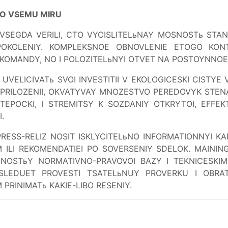
PO VSEMU MIRU
MY VSEGDA VERILI, CTO VYCISLITELьNAY MOSNOSTь S
POKOLENIY. KOMPLEKSNOE OBNOVLENIE ETOGO KON
I KOMANDY, NO I POLOZITELьNYI OTVET NA POSTOYNNOE
UVELICIVATь SVOI INVESTITII V EKOLOGICESKI CISTY
 PRILOZENII, OKVATYVAY MNOZESTVO PEREDOVYK STENA
-TEPOCKI, I STREMITSY K SOZDANIY OTKRYTOI, EFFEK
.
RESS-RELIZ NOSIT ISKLYCITELьNO INFORMATIONNYI KA
LI REKOMENDATIEI PO SOVERSENIY SDELOK. MAINING
NOSTьY NORMATIVNO-PRAVOVOI BAZY I TEKNICESKIMI
LEDUET PROVESTI TSATELьNUY PROVERKU I OBRATIT
 PRINIMATь KAKIE-LIBO RESENIY.