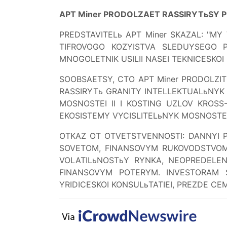
APT Miner PRODOLZAET RASSIRYTьSY 
PREDSTAVITELь APT Miner SKAZAL: "
TIFROVOGO KOZYISTVA SLEDUYSEGO 
MNOGOLETNIK USILII NASEI TEKNICESKO
SOOBSAETSY, CTO APT Miner PRODOLZIT 
RASSIRYTь GRANITY INTELLEKTUALьNYK
MOSNOSTEI II I KOSTING UZLOV KROSS
EKOSISTEMY VYCISLITELьNYK MOSNOSTEI
OTKAZ OT OTVETSTVENNOSTI: DANNYI P
SOVETOM, FINANSOVYM RUKOVODSTVOM I
VOLATILьNOSTьY RYNKA, NEOPREDELEN
FINANSOVYM POTERYM. INVESTORAM S
YRIDICESKOI KONSULьTATIEI, PREZDE CEM