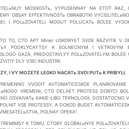
LITELьNUY MOSNOSTь, VYPUSENNAY NA ETOT RAZ, 
STEMY OBSAY EFFEKTIVNOSTь OBRABOTKI VYCISLITELьN
IEI, I POLьZOVATELI MOGUT POLUCATь BOLEE VYSO
O TO, CTO APT Miner USKORYET SVOE RAZVITIE V OBL
TьY PODKLYCAYTSY K SOLNECNYM I VETROVYM EN
ISLOGO GAZA, PREDOSTAVLYY POLьZOVATELYM BOLEE U
VITIY DLY VSEI INDUSTRII.
Y, I VY MOZETE LEGKO NACATь SVOI PUTь K PRIBYLI.
EMENNO VVODIT AVTOMATICESKOE PLANIROVANIE V
ьNOGO VREMENI, CTO DELAET PROTESS DOBYCI BOL
NO OSVAIVATь KAKIE-LIBO TEKNOLOGII, DOSTATOCNO 
POLNIT VSE PROTESSY, A DOKOD BUDET AVTOMATICESK
 VMESATELьSTVA, POLNAY OPEKA".
Y STREMIMSY K TOMU, CTOBY GLOBALьNYE POLьZOVATEL