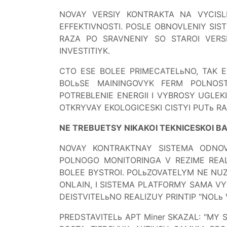
NOVAY VERSIY KONTRAKTA NA VYCIS
EFFEKTIVNOSTI. POSLE OBNOVLENIY SI
RAZA PO SRAVNENIY SO STAROI VERS
INVESTITIYK.
CTO ESE BOLEE PRIMECATELьNO, TAK ET
BOLьSE MAININGOVYK FERM POLNOS
POTREBLENIE ENERGII I VYBROSY UGLEK
OTKRYVAY EKOLOGICESKI CISTYI PUTь RAZ
NE TREBUETSY NIKAKOI TEKNICESKOI BAZ
NOVAY KONTRAKTNAY SISTEMA ODNOVR
POLNOGO MONITORINGA V REZIME REAL
BOLEE BYSTROI. POLьZOVATELYM NE NUZ
ONLAIN, I SISTEMA PLATFORMY SAMA VY
DEISTVITELьNO REALIZUY PRINTIP "NOLь
PREDSTAVITELь APT Miner SKAZAL: "M