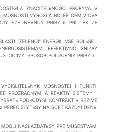
DOSTIGLA ZNACITELьNOGO PRORYVA V
OI MOSNOSTI VYROSLA BOLEE CEM V DVA
KUY EZEDNEVNUY PRIBYLь PRI TEK ZE
ASTI "ZELENOI" ENERGII. VSE BOLьSE I
ERGOSISTEMAM, EFFEKTIVNO SNIZAY
STOICIVYI SPOSOB POLUCENIY PRIBYLI I
YCISLITELьNYK MOSNOSTEI I FUNKTII
EE PROZRACNYM, A REAKTIY SISTEMY -
VYBRATь PODKODYSII KONTRAKT V REZIME
I PERECISLYTьSY NA SCET KAZDYI DENь,
I MOGLI NASLAZDATьSY PREIMUSESTVAMI