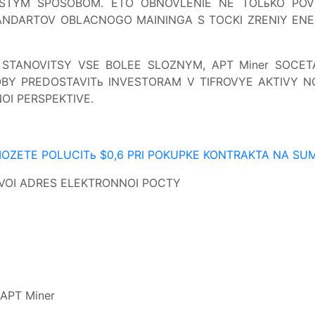
STYM SPOSOBOM. ETO OBNOVLENIE NE TOLьKO POVY
ANDARTOV OBLACNOGO MAININGA S TOCKI ZRENIY ENE
STANOVITSY VSE BOLEE SLOZNYM, APT Miner SOCETA
OBY PREDOSTAVITь INVESTORAM V TIFROVYE AKTIVY NO
I PERSPEKTIVE.
 MOZETE POLUCITь $0,6 PRI POKUPKE KONTRAKTA NA SU
SVOI ADRES ELEKTRONNOI POCTY
APT Miner