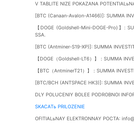
V TABLITE NIZE POKAZANA POTENTIALьN
[BTC (Canaan-Avalon-A1466)]: SUMMA INV
【DOGE (Goldshell-Mini-DOGE-Pro)】: S
SSA.
[BTC (Antminer-S19-XP)]: SUMMA INVESTI
【DOGE（Goldshell-LT6）】：SUMMA INVESTIT
【BTC（AntminerT21）】：SUMMA INVESTITII:
[BTC/BCH (ANTSPACE HK3)]: SUMMA INVES
DLY POLUCENIY BOLEE PODROBNOI INFORM
SKACATь PRILOZENIE
OFITIALьNAY ELEKTRONNAY POCTA:
info