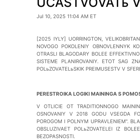
UCASTVOVATь V
Jul 10, 2025 11:04 AM ET
[2025 IYLY] UORRINGTON, VELIKOBRIT
NOVOGO POKOLENIY OBNOVLENNYK KON
OTRASLI BLAGODARY BOLEE EFFEKTIVNO
SISTEME PLANIROVANIY. ETOT SAG ZN
POLьZOVATELьSKIK PREIMUSESTV V SFE
PERESTROIKA LOGIKI MAININGA S POMOSь
V OTLICIE OT TRADITIONNOGO MAINI
OSNOVANIY V 2018 GODU VSEGDA FO
POROGOM I POLNYM UPRAVLENIEM". BLA
OBSLUZIVAET POLьZOVATELEI IZ BOL
BEZOPASNOSTI.