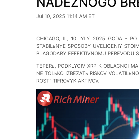
NADEZNOGO BRE
Jul 10, 2025 11:14 AM ET
CHICAGO, IL, 10 IYLY 2025 GODA - P
STABILьNYE SPOSOBY UVELICENIY STOIMO
BLAGODARY EFFEKTIVNOMU PEREVODU SRE
TEPERь, PODKLYCIV XRP K OBLACNOI M
NE TOLьKO IZBEZATь RISKOV VOLATILьNO
ROST" TIFROVYK AKTIVOV.