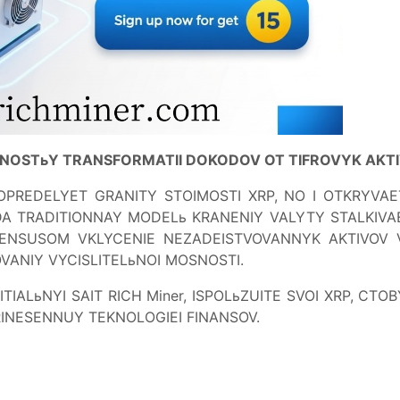
NOSTьY TRANSFORMATII DOKODOV OT TIFROVYK AKTI
EOPREDELYET GRANITY STOIMOSTI XRP, NO I OTKRYVA
GDA TRADITIONNAY MODELь KRANENIY VALYTY STALKIVA
NSUSOM VKLYCENIE NEZADEISTVOVANNYK AKTIVOV V 
ANIY VYCISLITELьNOI MOSNOSTI.
ITIALьNYI SAIT RICH Miner, ISPOLьZUITE SVOI XRP, CT
RINESENNUY TEKNOLOGIEI FINANSOV.