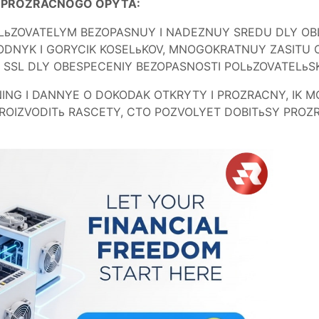
I PROZRACNOGO OPYTA:
POLьZOVATELYM BEZOPASNUY I NADEZNUY SREDU DLY O
DNYK I GORYCIK KOSELьKOV, MNOGOKRATNUY ZASITU OT
 SSL DLY OBESPECENIY BEZOPASNOSTI POLьZOVATELьSK
ING I DANNYE O DOKODAK OTKRYTY I PROZRACNY, IK 
ROIZVODITь RASCETY, CTO POZVOLYET DOBITьSY PROZ