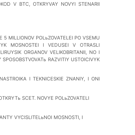
OKOD V BTC, OTKRYVAY NOVYI STENARII
E 5 MILLIONOV POLьZOVATELEI PO VSEMU
NYK MOSNOSTEI I VEDUSEI V OTRASLI
IRUYSIK ORGANOV VELIKOBRITANII, NO I
 SPOSOBSTVOVATь RAZVITIY USTOICIVYK
TROIKA I TEKNICESKIE ZNANIY, I ONI
OTKRYTь SCET. NOVYE POLьZOVATELI
ANTY VYCISLITELьNOI MOSNOSTI, I