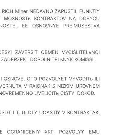
RICH Miner NEDAVNO ZAPUSTIL FUNKTIY
UY MOSNOSTь KONTRAKTOV NA DOBYCU
NOSTEI. EE OSNOVNYE PREIMUSESTVA
ESKI ZAVERSIT OBMEN VYCISLITELьNOI
 ZADERZEK I DOPOLNITELьNYK KOMISSII.
 OSNOVE, CTO POZVOLYET VYVODITь ILI
ZVERNUTA V RAIONAK S NIZKIM UROVNEM
DNOVREMENNO UVELICITь CISTYI DOKOD.
SDT I T. D. DLY UCASTIY V KONTRAKTAK,
YE OGRANICENIY XRP, POZVOLYY EMU