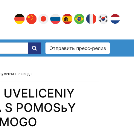
Отправить пресс-релиз
румента перевода.
 UVELICENIY
 S POMOSьY
SAMOGO