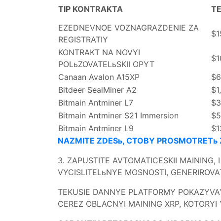
TIP KONTRAKTA
T
EZEDNEVNOE VOZNAGRAZDENIE ZA
$1
REGISTRATIY
KONTRAKT NA NOVYI
$1
POLьZOVATELьSKII OPYT
Canaan Avalon A15XP
$6
Bitdeer SealMiner A2
$1
Bitmain Antminer L7
$3
Bitmain Antminer S21 Immersion
$5
Bitmain Antminer L9
$1
NAZMITE ZDESь, CTOBY PROSMOTRETь
3. ZAPUSTITE AVTOMATICESKII MAINING
VYCISLITELьNYE MOSNOSTI, GENERIROVA
TEKUSIE DANNYE PLATFORMY POKAZYVAY
CEREZ OBLACNYI MAINING XRP, KOTORY