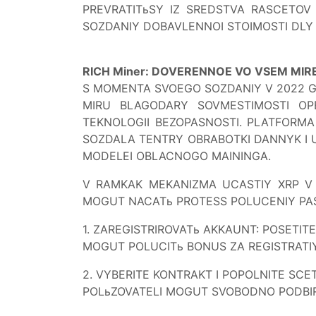
PREVRATITьSY IZ SREDSTVA RASCETOV 
SOZDANIY DOBAVLENNOI STOIMOSTI DLY 5
RICH Miner: DOVERENNOE VO VSEM MIR
S MOMENTA SVOEGO SOZDANIY V 2022 GO
MIRU BLAGODARY SOVMESTIMOSTI OPE
TEKNOLOGII BEZOPASNOSTI. PLATFORMA 
SOZDALA TENTRY OBRABOTKI DANNYK I 
MODELEI OBLACNOGO MAININGA.
V RAMKAK MEKANIZMA UCASTIY XRP V 
MOGUT NACATь PROTESS POLUCENIY PAS
1. ZAREGISTRIROVATь AKKAUNT: POSETITE
MOGUT POLUCITь BONUS ZA REGISTRATIY
2. VYBERITE KONTRAKT I POPOLNITE SCET
POLьZOVATELI MOGUT SVOBODNO PODBIRA