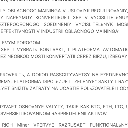
LY OBLACNOGO MAININGA V USLOVIYK REGULIROVANIY, 
RAY NAPRYMUY KONVERTIRUET XRP V VYCISLITELьN
EZTEPOCECNOGO SOEDINENIY VYCISLITELьNYK MOS
EFFEKTIVNOSTI V INDUSTRII OBLACNOGO MAININGA:
NULEVYM POROGOM
RP I VYBRATь KONTRAKT, I PLATFORMA AVTOMATIC
EZ NEOBKODIMOSTI KONVERTATII CEREZ BIRZU, IZBEGAY
 PROVERITь, A DOKOD RASSCITYVAETSY NA EZEDNEVNOI
REMY. PLATFORMA ISPOLьZUET "ZELENYE" SAKTY I RA
LYET SNIZITь ZATRATY NA UCASTIE POLьZOVATELEI I O
VAET OSNOVNYE VALYTY, TAKIE KAK BTC, ETH, LTC, U
IVERSIFITIROVANNOM RASPREDELENII AKTIVOV.
 RICH Miner VPERVYE RAZRUSAET FUNKTIONALьN