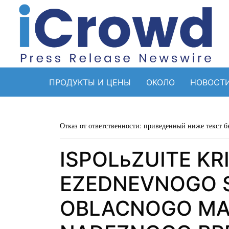
ПРОДУКТЫ И ЦЕНЫ
ОКОЛО
НОВОСТ
Отказ от ответственности: приведенный ниже текст б
ISPOLьZUITE KR
EZEDNEVNOGO 
OBLACNOGO MAI