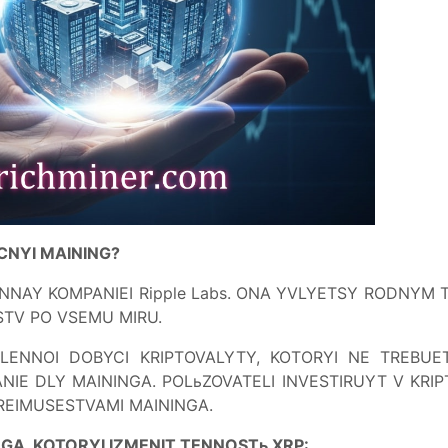
CNYI MAINING?
NNAY KOMPANIEI Ripple Labs. ONA YVLYETSY RODNYM T
TV PO VSEMU MIRU.
LENNOI DOBYCI KRIPTOVALYTY, KOTORYI NE TREBUE
NIE DLY MAININGA. POLьZOVATELI INVESTIRUYT V KRI
PREIMUSESTVAMI MAININGA.
GA, KOTORYI IZMENIT TENNOSTь XRP: