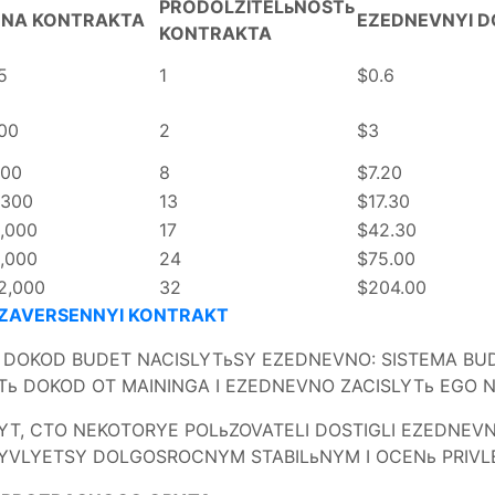
PRODOLZITELьNOSTь
ENA KONTRAKTA
EZEDNEVNYI 
KONTRAKTA
5
1
$0.6
00
2
$3
00
8
$7.20
,300
13
$17.30
,000
17
$42.30
,000
24
$75.00
2,000
32
$204.00
 ZAVERSENNYI KONTRAKT
, I DOKOD BUDET NACISLYTьSY EZEDNEVNO: SISTEMA B
Tь DOKOD OT MAININGA I EZEDNEVNO ZACISLYTь EGO N
T, CTO NEKOTORYE POLьZOVATELI DOSTIGLI EZEDNEV
I YVLYETSY DOLGOSROCNYM STABILьNYM I OCENь PRIV