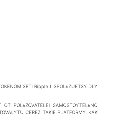
OKENOM SETI Ripple I ISPOLьZUETSY DLY
T OT POLьZOVATELEI SAMOSTOYTELьNO
PTOVALYTU CEREZ TAKIE PLATFORMY, KAK