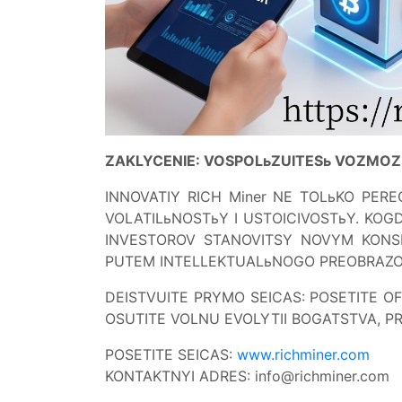
ZAKLYCENIE: VOSPOLьZUITESь VOZMOZ
INNOVATIY RICH Miner NE TOLьKO PER
VOLATILьNOSTьY I USTOICIVOSTьY. KO
INVESTOROV STANOVITSY NOVYM KONSE
PUTEM INTELLEKTUALьNOGO PREOBRAZOV
DEISTVUITE PRYMO SEICAS: POSETITE OF
OSUTITE VOLNU EVOLYTII BOGATSTVA, P
POSETITE SEICAS:
www.richminer.com
KONTAKTNYI ADRES:
info@richminer.com