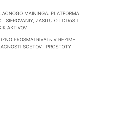
BLACNOGO MAININGA. PLATFORMA
 SIFROVANIY, ZASITU OT DDoS I
IK AKTIVOV.
MOZNO PROSMATRIVATь V REZIME
RACNOSTI SCETOV I PROSTOTY