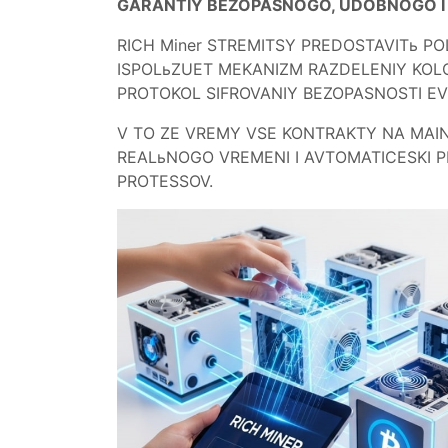
GARANTIY BEZOPASNOGO, UDOBNOGO 
RICH Miner STREMITSY PREDOSTAVITь 
ISPOLьZUET MEKANIZM RAZDELENIY KOLO
PROTOKOL SIFROVANIY BEZOPASNOSTI EV
V TO ZE VREMY VSE KONTRAKTY NA MAIN
REALьNOGO VREMENI I AVTOMATICESKI P
PROTESSOV.