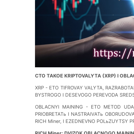
CTO TAKOE KRIPTOVALYTA (XRP) I OBLA
XRP - ETO TIFROVAY VALYTA, RAZRABOTA
BYSTROGO I DESEVOGO PEREVODA SREDS
OBLACNYI MAINING - ETO METOD UDA
PRIOBRETATь I NASTRAIVATь OBORUDOVA
RICH Miner, I EZEDNEVNO POLьZUYTSY 
RICH Miner: DVIZOK OBLACNOGO MAININ