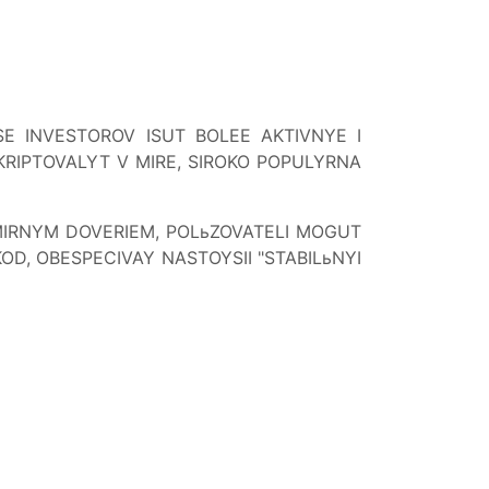
SE INVESTOROV ISUT BOLEE AKTIVNYE I
 KRIPTOVALYT V MIRE, SIROKO POPULYRNA
MIRNYM DOVERIEM, POLьZOVATELI MOGUT
OD, OBESPECIVAY NASTOYSII "STABILьNYI