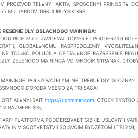
V PROIZVODITELьNYI AKTIV, SPOSOBNYI PRINOSITь D
5 MILLIARDOV TIRKULIRUYSIK XRP.
E RESENIE DLY OBLACNOGO MAININGA:
DU RICH Miner ZAVOEVAL DOVERIE I PODDERZKU BOLE
RATII, GLOBALьNOMU RASPREDELENIY VYCISLITELь
NE TOLьKO POLUCILA OFITIALьNOE RAZRESENIE REGUL
UZLY ZELENOGO MAININGA VO MNOGIK STRANAK, CTOBY
MAININGE POLьZOVATELYM NE TREBUETSY SLOZNAY NAS
SIVNOGO DOKODA VSEGO ZA TRI SAGA:
 OFITIALьNYI SAIT
https://richminer.com
, CTOBY BYSTRO 
 V RAZMERE $15;
 XRP: PLATFORMA PODDERZIVAET GIBKIE USLOVIY I VARI
Tь IK V SOOTVETSTVII SO SVOIM BYDZETOM I TELYMI;