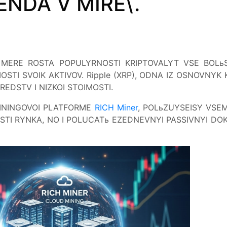
NDA V MIRE\.
O MERE ROSTA POPULYRNOSTI KRIPTOVALYT VSE BOLь
STI SVOIK AKTIVOV. Ripple (XRP), ODNA IZ OSNOVNYK
DSTV I NIZKOI STOIMOSTI.
AININGOVOI PLATFORME
RICH Miner
, POLьZUYSEISY VSE
STI RYNKA, NO I POLUCATь EZEDNEVNYI PASSIVNYI DOK