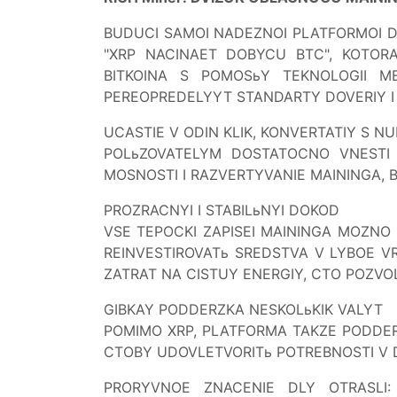
BUDUCI SAMOI NADEZNOI PLATFORMOI D
"XRP NACINAET DOBYCU BTC", KOTO
BITKOINA S POMOSьY TEKNOLOGII M
PEREOPREDELYYT STANDARTY DOVERIY I 
UCASTIE V ODIN KLIK, KONVERTATIY S 
POLьZOVATELYM DOSTATOCNO VNESTI X
MOSNOSTI I RAZVERTYVANIE MAININGA, B
PROZRACNYI I STABILьNYI DOKOD
VSE TEPOCKI ZAPISEI MAININGA MOZNO
REINVESTIROVATь SREDSTVA V LYBOE V
ZATRAT NA CISTUY ENERGIY, CTO POZVO
GIBKAY PODDERZKA NESKOLьKIK VALYT
POMIMO XRP, PLATFORMA TAKZE PODDERZI
CTOBY UDOVLETVORITь POTREBNOSTI V D
PRORYVNOE ZNACENIE DLY OTRASLI: