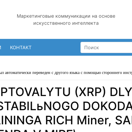
Маркетинговые коммуникации на основе
искусственного интеллекта
И
КОНТАКТ
ыл автоматически переведен с другого языка с помощью стороннего инст
IPTOVALYTU (XRP) DLY
STABILьNOGO DOKODA
NINGA RICH Miner, 