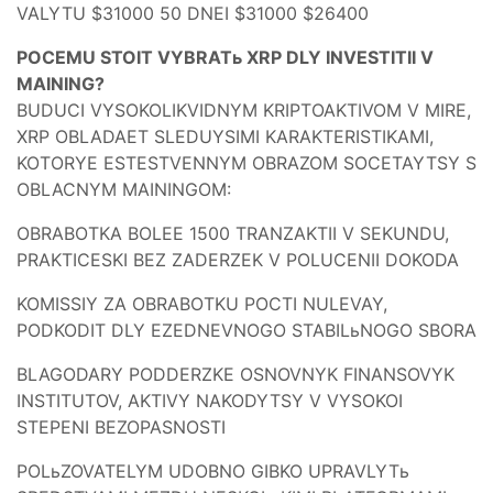
VALYTU $31000 50 DNEI $31000 $26400
POCEMU STOIT VYBRATь XRP DLY INVESTITII V
MAINING?
BUDUCI VYSOKOLIKVIDNYM KRIPTOAKTIVOM V MIRE,
XRP OBLADAET SLEDUYSIMI KARAKTERISTIKAMI,
KOTORYE ESTESTVENNYM OBRAZOM SOCETAYTSY S
OBLACNYM MAININGOM:
OBRABOTKA BOLEE 1500 TRANZAKTII V SEKUNDU,
PRAKTICESKI BEZ ZADERZEK V POLUCENII DOKODA
KOMISSIY ZA OBRABOTKU POCTI NULEVAY,
PODKODIT DLY EZEDNEVNOGO STABILьNOGO SBORA
BLAGODARY PODDERZKE OSNOVNYK FINANSOVYK
INSTITUTOV, AKTIVY NAKODYTSY V VYSOKOI
STEPENI BEZOPASNOSTI
POLьZOVATELYM UDOBNO GIBKO UPRAVLYTь