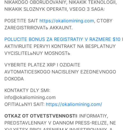
NIKAKOGO OBORUDOVANIY, NIKAKIK TEKNOLOGII,
NIKAKIK SLOZNYK OPERATII, VSEGO 3 SAGA:
POSETITE SAIT
https://okaliomining.com
, CTOBY
ZAREGISTRIROVATь AKKAUNT.
POLUCITE BONUS ZA REGISTRATIY V RAZMERE $10
I
AKTIVIRUITE PERVYI KONTRAKT NA BESPLATNUY
VYCISLITELьNUY MOSNOSTь
VYBERITE PLATEZ XRP I OZIDAITE
AVTOMATICESKOGO NACISLENIY EZEDNEVNOGO
DOKODA
KONTAKTY DLY SMI:
info@okaliomining.com
OFITIALьNYI SAIT:
https://okaliomining.com/
OTKAZ OT OTVETSTVENNOSTI
: INFORMATIY,
PREDSTAVLENNAY V DANNOM PRESS-RELIZE, NE
YVLYETSY PRIGLASENIEM K INVESTIROVANIY, A