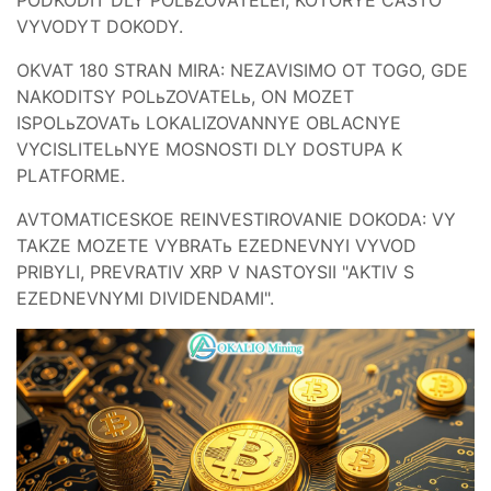
VYVODYT DOKODY.
OKVAT 180 STRAN MIRA: NEZAVISIMO OT TOGO, GDE
NAKODITSY POLьZOVATELь, ON MOZET
ISPOLьZOVATь LOKALIZOVANNYE OBLACNYE
VYCISLITELьNYE MOSNOSTI DLY DOSTUPA K
PLATFORME.
AVTOMATICESKOE REINVESTIROVANIE DOKODA: VY
TAKZE MOZETE VYBRATь EZEDNEVNYI VYVOD
PRIBYLI, PREVRATIV XRP V NASTOYSII "AKTIV S
EZEDNEVNYMI DIVIDENDAMI".