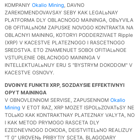
KOMPANIY
Okalio Mining
, DAVNO
ZAREKOMENDOVAVSAY SEBY KAK LEGALьNAY
PLATFORMA DLY OBLACNOGO MAININGA, OBъYVILA
OB OFITIALьNOM ZAPUSKE NOVOGO KONTRAKTA NA
OBLACNYI MAINING, KOTORYI PODDERZIVAET Ripple
(XRP) V KACESTVE PLATEZNOGO I RASCETNOGO
SREDSTVA. ETO ZNAMENUET SOBOI OFITIALьNOE
VSTUPLENIE OBLACNOGO MAININGA V
INTELLEKTUALьNUY ERU S "BYSTRYM DOKODOM" V
KACESTVE OSNOVY.
DVOINYE FUNKTII XRP, SOZDAYSIE EFFEKTIVNYI
OPYT MAININGA
V OBNOVLENNOM SERVISE, ZAPUSENNOM
Okalio
Mining
V ETOT RAZ, XRP MOZET ISPOLьZOVATьSY NE
TOLьKO KAK KONTRAKTNAY PLATEZNAY VALYTA, NO
I KAK METOD PRYMOGO RASCETA DLY
EZEDNEVNOGO DOKODA, DEISTVITELьNO REALIZUY
"T 0" UROVENь PRIBYTIY SCETA. BLAGODARY