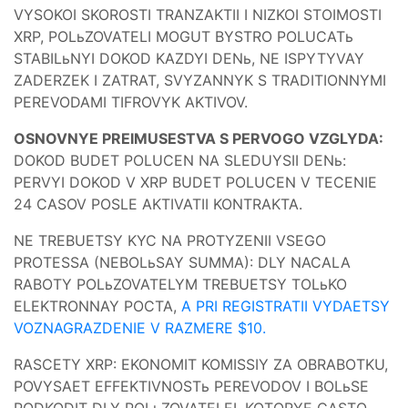
VYSOKOI SKOROSTI TRANZAKTII I NIZKOI STOIMOSTI
XRP, POLьZOVATELI MOGUT BYSTRO POLUCATь
STABILьNYI DOKOD KAZDYI DENь, NE ISPYTYVAY
ZADERZEK I ZATRAT, SVYZANNYK S TRADITIONNYMI
PEREVODAMI TIFROVYK AKTIVOV.
OSNOVNYE PREIMUSESTVA S PERVOGO VZGLYDA:
DOKOD BUDET POLUCEN NA SLEDUYSII DENь:
PERVYI DOKOD V XRP BUDET POLUCEN V TECENIE
24 CASOV POSLE AKTIVATII KONTRAKTA.
NE TREBUETSY KYC NA PROTYZENII VSEGO
PROTESSA (NEBOLьSAY SUMMA): DLY NACALA
RABOTY POLьZOVATELYM TREBUETSY TOLьKO
ELEKTRONNAY POCTA,
A PRI REGISTRATII VYDAETSY
VOZNAGRAZDENIE V RAZMERE $10.
RASCETY XRP: EKONOMIT KOMISSIY ZA OBRABOTKU,
POVYSAET EFFEKTIVNOSTь PEREVODOV I BOLьSE
PODKODIT DLY POLьZOVATELEI, KOTORYE CASTO