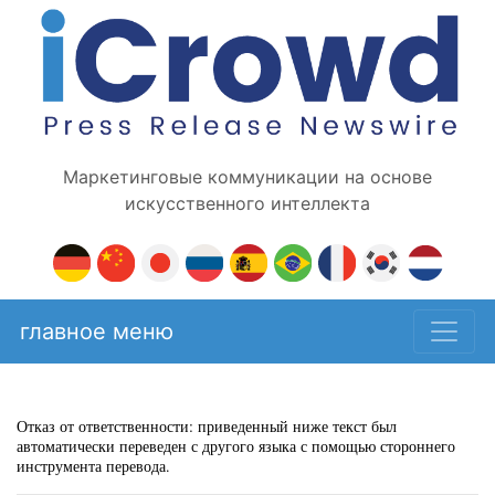
Маркетинговые коммуникации на основе
искусственного интеллекта
главное меню
Отказ от ответственности: приведенный ниже текст был
автоматически переведен с другого языка с помощью стороннего
инструмента перевода.