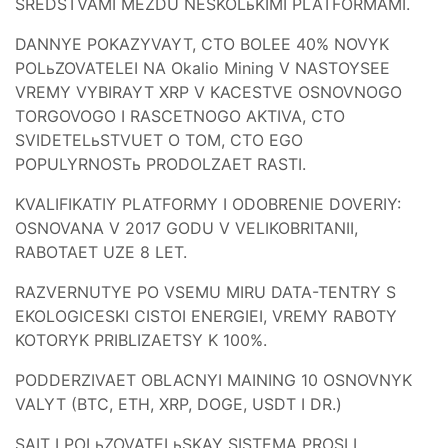
SREDSTVAMI MEZDU NESKOLьKIMI PLATFORMAMI.
DANNYE POKAZYVAYT, CTO BOLEE 40% NOVYK
POLьZOVATELEI NA Okalio Mining V NASTOYSEE
VREMY VYBIRAYT XRP V KACESTVE OSNOVNOGO
TORGOVOGO I RASCETNOGO AKTIVA, CTO
SVIDETELьSTVUET O TOM, CTO EGO
POPULYRNOSTь PRODOLZAET RASTI.
KVALIFIKATIY PLATFORMY I ODOBRENIE DOVERIY:
OSNOVANA V 2017 GODU V VELIKOBRITANII,
RABOTAET UZE 8 LET.
RAZVERNUTYE PO VSEMU MIRU DATA-TENTRY S
EKOLOGICESKI CISTOI ENERGIEI, VREMY RABOTY
KOTORYK PRIBLIZAETSY K 100%.
PODDERZIVAET OBLACNYI MAINING 10 OSNOVNYK
VALYT (BTC, ETH, XRP, DOGE, USDT I DR.)
SAIT I POLьZOVATELьSKAY SISTEMA PROSLI