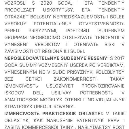
VOZROSLI S 2020 GODA, I ETA TENDENTIY
PRODOLZAET USKORYTьSY. ETA TENDENTIY
OTRAZAET BOLьSUY NEPREDSKAZUEMOSTь I BOLEE
VYSOKUY POTENTIALьNUY OTVETSTVENNOSTь
PERED PRISYZNYMI, POETOMU SUDEBNYM
GRUPPAM NEOBKODIMO OTSLEZIVATь TENDENTII V
VYNESENII VERDIKTOV I OTENIVATь RISKI V
ZAVISIMOSTI OT REGIONA ILI SUDьI.
NEPOSLEDOVATELьNYE SUDEBNYE RESENIY
: S 2017
GODA SUMMY VOZMESENIY USERBA PO VERDIKTAM,
VYNESENNYM NE V SUDE PRISYZNYK, KOLEBLYTSY
BEZ CETKOI ZAKONOMERNOSTI. TAKAY
IZMENCIVOSTь USLOZNYET PROGNOZIROVANIE
ISKODOV DEL, USILIVAY POTREBNOSTь V
ANALITICESKIK MODELYK OTENKI I INDIVIDUALьNYK
STRATEGIYK UREGULIROVANIY.
IZMENCIVOSTь PRAKTICESKIK OBLASTEI
: V TAKIK
OBLASTYK, KAK NARUSENIE PATENTNYK PRAV I
ZASITA KOMMERCESKOI TAINY
, NABLYDAETSY ROST