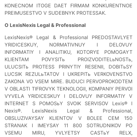
KONECNOM ITOGE DAET FIRMAM KONKURENTNOE
PREIMUSESTVO V SUDEBNYK PROTESSAK.
O LexisNexis Legal & Professional
LexisNexis® Legal & Professional PREDOSTAVLYET
YRIDICESKUY, NORMATIVNUY I DELOVUY
INFORMATIY I ANALITIKU, KOTORYE POMOGAYT
KLIENTAM POVYSITь PROIZVODITELьNOSTь,
ULUCSITь PROTESS PRINYTIY RESENII, DOBITьSY
LUCSIK REZULьTATOV I UKREPITь VERKOVENSTVO
ZAKONA VO VSEM MIRE. BUDUCI PERVOPROKODTEM
V OBLASTI TIFROVYK TEKNOLOGII, KOMPANIY PERVOI
VYVELA YRIDICESKUY I DELOVUY INFORMATIY V
INTERNET S POMOSьY SVOIK SERVISOV Lexis® I
Nexis®. LexisNexis Legal & Professional,
OBSLUZIVAYSAY KLIENTOV V BOLEE CEM 150
STRANAK I IMEYSAY 11 800 SOTRUDNIKOV PO
VSEMU MIRU, YVLYETSY CASTьY RELX,