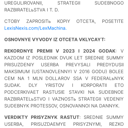
UREGULIROVANII, STRATEGII SUDEBNOGO
RAZBIRATELьSTVA I T. D.
CTOBY ZAPROSITь KOPIY OTCETA, POSETITE
LexisNexis.com/LexMachina
.
OSNOVNYE VYVODY IZ OTCETA VKLYCAYT:
REKORDNYE PREMII V 2023 I 2024 GODAK
: V
KAZDOM IZ POSLEDNIK DVUK LET SREDNIE SUMMY
PRISUZDENIY USERBA PREVYSALI PREDYDUSII
MAKSIMUM (USTANOVLENNYI V 2016 GODU) BOLEE
CEM NA 1 MLN DOLLAROV SSA V FEDERALьNYK
SUDAK. DLY YRISTOV I KORPORATII ETO
PODCERKIVAET RASTUSIE STAVKI NA SUDEBNOE
RAZBIRATELьSTVO I VAZNOSTь STRATEGII VEDENIY
SUDEBNYK PROTESSOV, OSNOVANNOI NA DANNYK.
VERDIKTY PRISYZNYK RASTUT
: SREDNIE SUMMY
USERBA, PRISUZDAEMYE PRISYZNYMI, REZKO