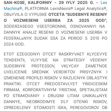
SAN-KOSE, KALIFORNIY - 29 IYLY 2025 G. -
Lex
Machina®
, PLATFORMA LexisNexis® Legal Analytics®,
OBъYVILA O VYPUSKE
OTCETA "SUDEBNYE RESENIY
O VOZMESENII USERBA ZA 2025 GOD",
SODERZASEGO VSESTORONNII, OSNOVANNYI NA
DANNYK ANALIZ RESENII O VOZMESENII USERBA V
FEDERALьNYK SUDAK SSA ZA PERIOD S 2015 PO
2024 GOD.
ETOT EZEGODNYI OTCET RASKRYVAET KLYCEVYE
TENDENTII, VLIYYSIE NA STRATEGIY VEDENIY
SUDEBNYK PROTESSOV, VKLYCAY ZAMETNOE
UVELICENIE SREDNIK VERDIKTOV PRISYZNYK I
IZMENENIE PROFILEI RISKOV V RAZLICNYK OBLASTYK
PRAKTIKI. OTCET PREDOSTAVLYET YRIDICESKIM
FIRMAM, KORPORATIVNYM YRISTAM, SPETIALISTAM
PO STRAKOVANIY I DRUGIM LITAM UNIKALьNYE
DANNYE, NEOBKODIMYE DLY OTENKI RISKOV,
OPREDELENIY STOIMOSTI ISKA, PEREGOVOROV OB