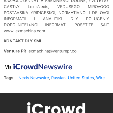
RASPOLOZENNAY V KREMNIEVOI DOLINE, YVLYETSY
CASTьY LexisNexis, VEDUSEGO MIROVOGO
POSTAVSIKA YRIDICESKOI, NORMATIVNOI I DELOVOI
INFORMATII I ANALITIKI. DLY POLUCENIY
DOPOLNITELьNOI INFORMATII POSETITE SAIT
www.lexmachina.com.
KONTAKT DLY SMI
Venture PR
lexmachina@venturepr.co
Tags:
Nexis Newswire
,
Russian
,
United States
,
Wire