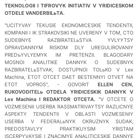
TEKNOLOGII I TIFROVYK INITIATIV V YRIDICESKOM
OTDELE VANDERBILьTA.
"UCITYVAY TEKUSIE EKONOMICESKIE TENDENTII,
KOMPANII I IK STRAKOVSIKI NE UVERENY V TOM, CTO
SUDEBNYE RAZBIRATELьSTVA YVLYYTSY
OPRAVDANNYM RISKOM DLY UREGULIROVANIY
PREDъYVLYEMYK IM PRETENZII. BLAGODARY
MOSNOI ANALITIKE DANNYK O SUDEBNYK
RAZBIRATELьSTVAK, DOSTUPNOI TOLьKO V Lex
Machina, ETOT OTCET DAET BESTENNYI OTVET NA
ETOT VOPROS", - GOVORIT
ELLEN CEN,
RUKOVODITELь OTDELA YRIDICESKIK DANNYK V
Lex Machina I REDAKTOR OTCETA.
"V OTCETE O
VOZMESENII USERBA RASSMATRIVAYTSY RAZLICNYE
ASPEKTY TENDENTII V OBLASTI VOZMESENIY
USERBA V FEDERALьNYK OKRUZNYK SUDAK,
PREDOSTAVLYY PRAKTIKUYSIM YRISTAM
ISCERPYVAYSIE I ZNACIMYE ANALITICESKIE DANNYE