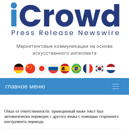
Маркетинговые коммуникации на основе
искусственного интеллекта
главное меню
Отказ от ответственности: приведенный ниже текст был
автоматически переведен с другого языка с помощью стороннего
инструмента перевода.