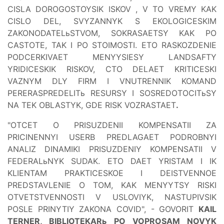
CISLA
DOROGOSTOYSIK ISKOV
, V TO VREMY KAK
CISLO DEL, SVYZANNYK S EKOLOGICESKIM
ZAKONODATELьSTVOM, SOKRASAETSY KAK PO
CASTOTE, TAK I PO STOIMOSTI. ETO RASKOZDENIE
PODCERKIVAET MENYYSIESY LANDSAFTY
YRIDICESKIK RISKOV, CTO DELAET KRITICESKI
VAZNYM DLY FIRM I VNUTRENNIK KOMAND
PERERASPREDELITь RESURSY I SOSREDOTOCITьSY
NA TEK OBLASTYK, GDE RISK VOZRASTAET
.
"OTCET O PRISUZDENII KOMPENSATII ZA
PRICINENNYI USERB PREDLAGAET PODROBNYI
ANALIZ DINAMIKI PRISUZDENIY KOMPENSATII V
FEDERALьNYK SUDAK. ETO DAET YRISTAM I IK
KLIENTAM PRAKTICESKOE I DEISTVENNOE
PREDSTAVLENIE O TOM, KAK MENYYTSY RISKI
OTVETSTVENNOSTI V USLOVIYK, NASTUPIVSIK
POSLE PRINYTIY ZAKONA COVID", - GOVORIT
KAIL
TERNER, BIBLIOTEKARь PO VOPROSAM NOVYK