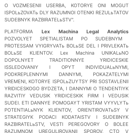
O VOZMESENII USERBA, KOTORYE ONI MOGUT
ISPOLьZOVATь DLY RAZUMNOI OTENKI REZULьTATOV
SUDEBNYK RAZBIRATELьSTV".
PLATFORMA
Lex Machina Legal Analytics
POZVOLYET SPETIALISTAM PO SUDEBNYM
PROTESSAM VYIGRYVATь BOLьSE DEL I PRIVLEKATь
BOLьSE KLIENTOV. Lex Machina UNIKALьNO
DOPOLNYET TRADITIONNYE YRIDICESKIE
ISSLEDOVANIY I OPYT INDIVIDUALьNYMI,
PODKREPLENNYMI DANNYMI, POKAZATELYMI
VREMENI, KOTORYE ISPOLьZUYTSY PRI SOSTAVLENII
YRIDICESKOGO BYDZETA, I DANNYMI O TENDENTIYK
RAZVITIY VEDUSIK YRIDICESKIK FIRM I VEDUSIK
SUDEI. ETI DANNYE POMOGAYT YRISTAM VYYVLYTь
POTENTIALьNYK KLIENTOV, ORIENTIROVATьSY V
STRATEGIYK PODACI KODATAISTV I SUDEBNYK
RAZBIRATELьSTV, VESTI PEREGOVORY O BOLEE
RAZUMNOM UREGULIROVANII SPOROV, CTO V