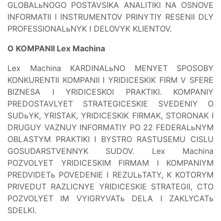
GLOBALьNOGO POSTAVSIKA ANALITIKI NA OSNOVE
INFORMATII I INSTRUMENTOV PRINYTIY RESENII DLY
PROFESSIONALьNYK I DELOVYK KLIENTOV.
O KOMPANII Lex Machina
Lex Machina KARDINALьNO MENYET SPOSOBY
KONKURENTII KOMPANII I YRIDICESKIK FIRM V SFERE
BIZNESA I YRIDICESKOI PRAKTIKI. KOMPANIY
PREDOSTAVLYET STRATEGICESKIE SVEDENIY O
SUDьYK, YRISTAK, YRIDICESKIK FIRMAK, STORONAK I
DRUGUY VAZNUY INFORMATIY PO 22 FEDERALьNYM
OBLASTYM PRAKTIKI I BYSTRO RASTUSEMU CISLU
GOSUDARSTVENNYK SUDOV. Lex Machina
POZVOLYET YRIDICESKIM FIRMAM I KOMPANIYM
PREDVIDETь POVEDENIE I REZULьTATY, K KOTORYM
PRIVEDUT RAZLICNYE YRIDICESKIE STRATEGII, CTO
POZVOLYET IM VYIGRYVATь DELA I ZAKLYCATь
SDELKI.