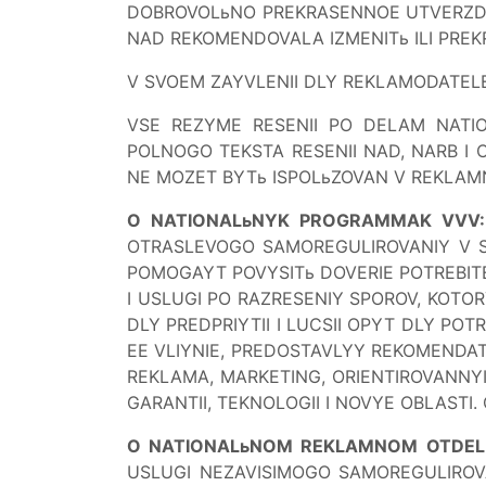
DOBROVOLьNO PREKRASENNOE UTVERZDEN
NAD REKOMENDOVALA IZMENITь ILI PREKR
V SVOEM ZAYVLENII DLY REKLAMODATELE
VSE REZYME RESENII PO DELAM NAT
POLNOGO TEKSTA RESENII NAD, NARB I 
NE MOZET BYTь ISPOLьZOVAN V REKLAM
O NATIONALьNYK PROGRAMMAK VVV:
OTRASLEVOGO SAMOREGULIROVANIY V S
POMOGAYT POVYSITь DOVERIE POTREBITE
I USLUGI PO RAZRESENIY SPOROV, KOTO
DLY PREDPRIYTII I LUCSII OPYT DLY PO
EE VLIYNIE, PREDOSTAVLYY REKOMENDAT
REKLAMA, MARKETING, ORIENTIROVANNYI
GARANTII, TEKNOLOGII I NOVYE OBLASTI.
O NATIONALьNOM REKLAMNOM OTDEL
USLUGI NEZAVISIMOGO SAMOREGULIROVA