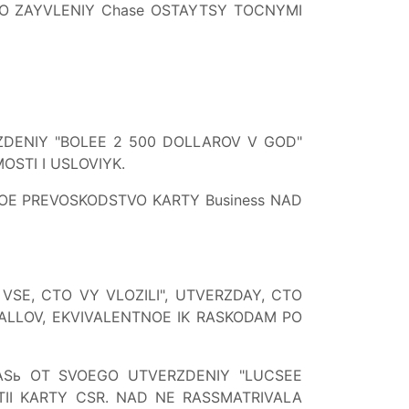
TO ZAYVLENIY Chase OSTAYTSY TOCNYMI
RZDENIY "BOLEE 2 500 DOLLAROV V GOD"
STI I USLOVIYK.
OE PREVOSKODSTVO KARTY Business NAD
VSE, CTO VY VLOZILI", UTVERZDAY, CTO
ALLOV, EKVIVALENTNOE IK RASKODAM PO
ASь OT SVOEGO UTVERZDENIY "LUCSEE
TII KARTY CSR. NAD NE RASSMATRIVALA