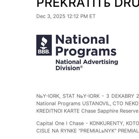
PREKRATITь DRU
Dec 3, 2025 12:12 PM ET
NьY-IORK, STAT NьY-IORK - 3 DEKABRY 
National Programs USTANOVIL, CTO NEKO
KREDITNOI KARTE Chase Sapphire Reser
Capital One I Chase - KONKURENTY, KO
CISLE NA RYNKE "PREMIALьNYK" PREMIAL