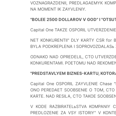
VOZNAGRAZDENII, PREDLAGAEMYK KOMPA
NA MOMENT IK ZAYVLENIY.
"BOLEE 2500 DOLLAROV V GOD" I "OTSU
Capital One TAKZE OSPORIL UTVERZDENIE
NET KONKURENTII" DLY KARTY CSR for 
BYLA PODKREPLENA I SOPROVOZDALASь Z
ODNAKO NAD OPREDELIL, CTO UTVERZDE
KONKURENTAMI. POETOMU NAD REKOMEND
"PREDSTAVLYEM BIZNES-KARTU, KOTORA
Capital One OSPORIL ZAYVLENIE Chase
ONO PEREDAET SOOBSENIE O TOM, CTO 
KARTE. NAD RESILA, CTO TAKOE SOOBSE
V KODE RAZBIRATELьSTVA KOMPANIY 
PREDLOZENIE ZA VSY ISTORIY" V KONT