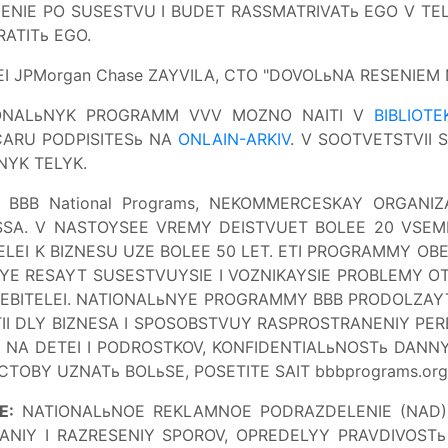
IE PO SUSESTVU I BUDET RASSMATRIVATь EGO V TELYK
ATITь EGO.
I JPMorgan Chase ZAYVILA, CTO "DOVOLьNA RESENIEM 
IONALьNYK PROGRAMM VVV MOZNO NAITI V
BIBLIOT
CARU PODPISITESь NA
ONLAIN-ARKIV
. V SOOTVETSTVII 
NYK TELYK.
BBB National Programs, NEKOMMERCESKAY ORGANI
SA. V NASTOYSEE VREMY DEISTVUET BOLEE 20 VSE
LEI K BIZNESU UZE BOLEE 50 LET. ETI PROGRAMMY OB
RYE RESAYT SUSESTVUYSIE I VOZNIKAYSIE PROBLEMY 
TREBITELEI. NATIONALьNYE PROGRAMMY BBB PRODOLZAY
II DLY BIZNESA I SPOSOBSTVUY RASPROSTRANENIY PE
 NA DETEI I PODROSTKOV, KONFIDENTIALьNOSTь DANN
 CTOBY UZNATь BOLьSE, POSETITE SAIT bbbprograms.org
E:
NATIONALьNOE REKLAMNOE PODRAZDELENIE (NAD) B
NIY I RAZRESENIY SPOROV, OPREDELYY PRAVDIVOSTь 