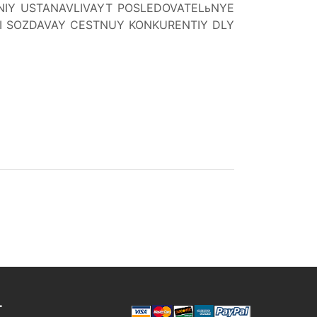
NIY USTANAVLIVAYT POSLEDOVATELьNYE
 I SOZDAVAY CESTNUY KONKURENTIY DLY
Т