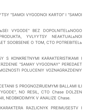
YTSY "SAMOI VYGODNOI KARTOI" I "SAMOI
LьSEI VYGODE" BEZ DOPOLNITELьNOGO
PRODUKTA, YVLYYTSY NEAKTUALьNOI
ET SOOBSENIE O TOM, CTO POTREBITELь
 S KONKRETNYMI KARAKTERISTIKAMI I
VERZDENIE "SAMAY VYGODNAY" PEREDAET
ZMOZNOSTI POLUCENIY VOZNAGRAZDENIY
CETANII S PROGNOZIRUEMYMI BALLAMI ILI
YGODE", NO RESIL, CTO Chase DOLZEN
I, NEOBKODIMYK V ANALIZE Chase.
KARAKTERA RAZLICNYK PREIMUSESTV I