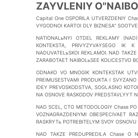
ZAYVLENIY O
"
NAIBO
Capital One OSPORILA UTVERZDENIY Cha
VYGODNOI KARTOI DLY BIZNESA" SOOTV
NATIONALьNYI OTDEL REKLAMY (NAD)
KONTEKSTA, PRIVYZYVAYSEGO IK K
NADUVATELьSKOI REKLAMOI. NAD TAKZE
ZARABOTAET NAIBOLьSEE KOLICESTVO B
ODNAKO VO MNOGIK KONTEKSTAK UTVE
PREIMUSESTVAMI PRODUKTA I SVYZANO 
IDEY PREVOSKODSTVA, SOGLASNO KOTO
NA OSNOVE RASKODOV PREDSTAVLYYT NA
NAD SCEL, CTO METODOLOGIY Chase PO S
VOZNAGRAZDENIYMI OBESPECIVAET RAZ
RASKRYTь POTREBITELYM SVOY OSNOVU D
NAD TAKZE PREDUPREDILA Chase O N