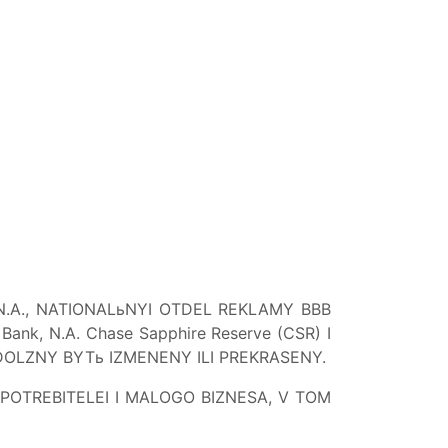
 N.A., NATIONALьNYI OTDEL REKLAMY BBB
k, N.A. Chase Sapphire Reserve (CSR) I
 DOLZNY BYTь IZMENENY ILI PREKRASENY.
 POTREBITELEI I MALOGO BIZNESA, V TOM