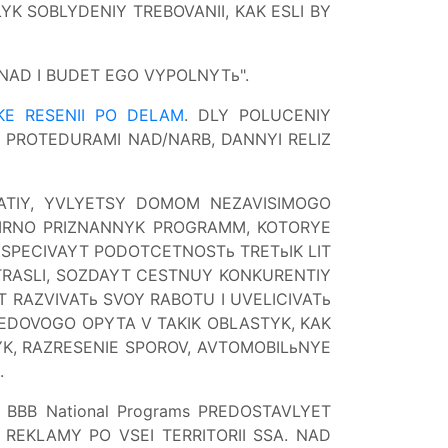
 SOBLYDENIY TREBOVANII, KAK ESLI BY
NAD I BUDET EGO VYPOLNYTь".
EKE RESENII PO DELAM
. DLY POLUCENIY
S PROTEDURAMI NAD/NARB, DANNYI RELIZ
ZATIY, YVLYETSY DOMOM NEZAVISIMOGO
MIRNO PRIZNANNYK PROGRAMM, KOTORYE
ESPECIVAYT PODOTCETNOSTь TRETьIK LIT
OTRASLI, SOZDAYT CESTNUY KONKURENTIY
T RAZVIVATь SVOY RABOTU I UVELICIVATь
REDOVOGO OPYTA V TAKIK OBLASTYK, KAK
YK, RAZRESENIE SPOROV, AVTOMOBILьNYE
.
BB National Programs PREDOSTAVLYET
REKLAMY PO VSEI TERRITORII SSA. NAD