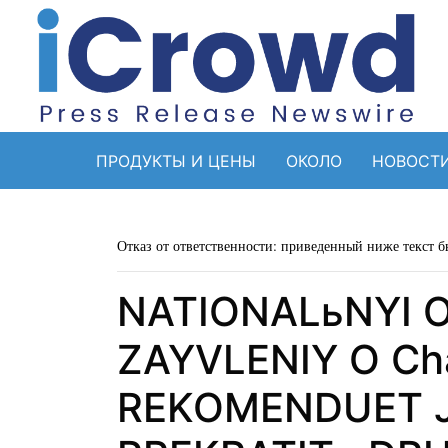
ПРОДУКТЫ И ЦЕНЫ
ОКОЛО
НОВОСТ
Отказ от ответственности: приведенный ниже текст б
NATIONALьNYI 
ZAYVLENIY O Ch
REKOMENDUET JP