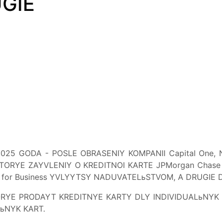
GIE
2025 GODA - POSLE OBRASENIY KOMPANII Capital One,
TORYE ZAYVLENIY O KREDITNOI KARTE JPMorgan Chase Ban
ve for Business YVLYYTSY NADUVATELьSTVOM, A DRUGIE
TORYE PRODAYT KREDITNYE KARTY DLY INDIVIDUALьNYK
ьNYK KART.