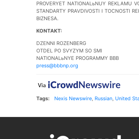
PROVERYET NATIONALьNUY REKLAMU VO
STANDARTY PRAVDIVOSTI I TOCNOSTI R
BIZNESA.
KONTAKT:
DZENNI ROZENBERG
OTDEL PO SVYZYM SO SMI
NATIONALьNYE PROGRAMMY BBB
press@bbbnp.org
Tags:
Nexis Newswire
,
Russian
,
United St