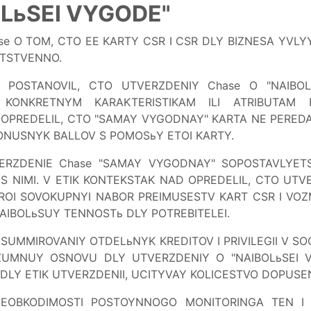
LьSEI VYGODE"
se O TOM, CTO EE KARTY CSR I CSR DLY BIZNESA YVLY
ETSTVENNO.
 POSTANOVIL, CTO UTVERZDENIY Chase O "NAIBO
 KONKRETNYM KARAKTERISTIKAM ILI ATRIBUTAM 
 OPREDELIL, CTO "SAMAY VYGODNAY" KARTA NE PEREDA
ONUSNYK BALLOV S POMOSьY ETOI KARTY.
RZDENIE Chase "SAMAY VYGODNAY" SOPOSTAVLYETSY
S NIMI. V ETIK KONTEKSTAK NAD OPREDELIL, CTO UT
ROI SOVOKUPNYI NABOR PREIMUSESTV KART CSR I VO
IBOLьSUY TENNOSTь DLY POTREBITELEI.
UMMIROVANIY OTDELьNYK KREDITOV I PRIVILEGII V SO
UMNUY OSNOVU DLY UTVERZDENIY O "NAIBOLьSEI V
LY ETIK UTVERZDENII, UCITYVAY KOLICESTVO DOPUSENI
EOBKODIMOSTI POSTOYNNOGO MONITORINGA TEN I 