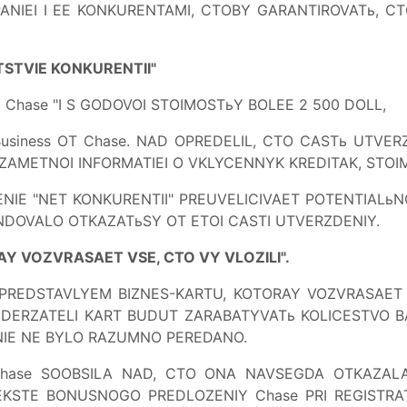
NIEI I EE KONKURENTAMI, CTOBY GARANTIROVATь, C
TSTVIE KONKURENTII"
 Chase "I S GODOVOI STOIMOSTьY BOLEE 2 500 DOLL,
Business OT Chase. NAD OPREDELIL, CTO CASTь UTVE
AMETNOI INFORMATIEI O VKLYCENNYK KREDITAK, STOIMO
NIE "NET KONKURENTII" PREUVELICIVAET POTENTIALьN
OVALO OTKAZATьSY OT ETOI CASTI UTVERZDENIY.
Y VOZVRASAET VSE, CTO VY VLOZILI".
 "PREDSTAVLYEM BIZNES-KARTU, KOTORAY VOZVRASAET 
DERZATELI KART BUDUT ZARABATYVATь KOLICESTVO B
NIE NE BYLO RAZUMNO PEREDANO.
Chase SOOBSILA NAD, CTO ONA NAVSEGDA OTKAZAL
EKSTE BONUSNOGO PREDLOZENIY Chase PRI REGISTRA