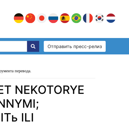
Отправить пресс-релиз
румента перевода.
AET NEKOTORYE
NNYMI;
Tь ILI