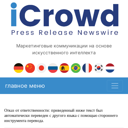
Маркетинговые коммуникации на основе
искусственного интеллекта
главное меню
Отказ от ответственности: приведенный ниже текст был
автоматически переведен с другого языка с помощью стороннего
инструмента перевода.