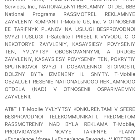
Services, Inc., NATIONALьNYI REKLAMNYI OTDEL BBB
National Programs RASSMOTREL REKLAMNYE
ZAYVLENIY KOMPANII T‑Mobile US, Inc. V OTNOSENII
EE TARIFNYK PLANOV NA USLUGI BESPROVODNOI
SVYZI I USLUGI T‑Satellite I PRISEL K VYVODU, CTO
NEKOTORYE ZAYVLENIY, KASAYSIESY POVYSENIY
TEN, YVLYYTSY OBOSNOVANNYMI, A DRUGIE
ZAYVLENIY, KASAYSIESY POVYSENIY TEN, POKRYTIY
SPUTNIKOVOI SVYZI I DOBAVLENNOI STOIMOSTI,
DOLZNY BYTь IZMENENY ILI SNYTY. T-Mobile
OBZALUET RESENIE NATIONALьNOGO REKLAMNOGO
OTDELA (NAD) V OTNOSENII OSPARIVAEMYK
ZAYVLENII.
AT&T I T-Mobile YVLYYTSY KONKURENTAMI V SFERE
BESPROVODNOI TELEKOMMUNIKATII. PREDMETOM
RASSMOTRENIY NAD BYLA REKLAMA T-Mobile,
PRODVIGAYSAY NOVYE TARIFNYE PLANY
«Experience More»
I
«Experience Beyond»
, V KOTOROI