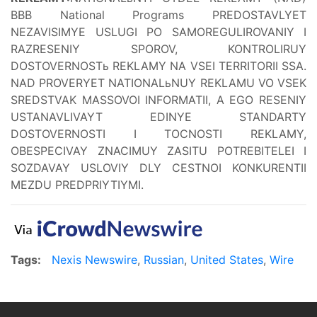
BBB National Programs PREDOSTAVLYET
NEZAVISIMYE USLUGI PO SAMOREGULIROVANIY I
RAZRESENIY SPOROV, KONTROLIRUY
DOSTOVERNOSTь REKLAMY NA VSEI TERRITORII SSA.
NAD PROVERYET NATIONALьNUY REKLAMU VO VSEK
SREDSTVAK MASSOVOI INFORMATII, A EGO RESENIY
USTANAVLIVAYT EDINYE STANDARTY
DOSTOVERNOSTI I TOCNOSTI REKLAMY,
OBESPECIVAY ZNACIMUY ZASITU POTREBITELEI I
SOZDAVAY USLOVIY DLY CESTNOI KONKURENTII
MEZDU PREDPRIYTIYMI.
Tags:
Nexis Newswire
,
Russian
,
United States
,
Wire