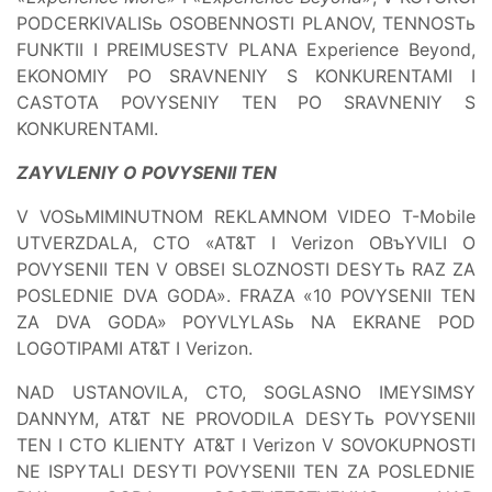
PODCERKIVALISь OSOBENNOSTI PLANOV, TENNOSTь
FUNKTII I PREIMUSESTV PLANA Experience Beyond,
EKONOMIY PO SRAVNENIY S KONKURENTAMI I
CASTOTA POVYSENIY TEN PO SRAVNENIY S
KONKURENTAMI.
ZAYVLENIY O POVYSENII TEN
V VOSьMIMINUTNOM REKLAMNOM VIDEO T-Mobile
UTVERZDALA, CTO «AT&T I Verizon OBъYVILI O
POVYSENII TEN V OBSEI SLOZNOSTI DESYTь RAZ ZA
POSLEDNIE DVA GODA». FRAZA «10 POVYSENII TEN
ZA DVA GODA» POYVLYLASь NA EKRANE POD
LOGOTIPAMI AT&T I Verizon.
NAD USTANOVILA, CTO, SOGLASNO IMEYSIMSY
DANNYM, AT&T NE PROVODILA DESYTь POVYSENII
TEN I CTO KLIENTY AT&T I Verizon V SOVOKUPNOSTI
NE ISPYTALI DESYTI POVYSENII TEN ZA POSLEDNIE