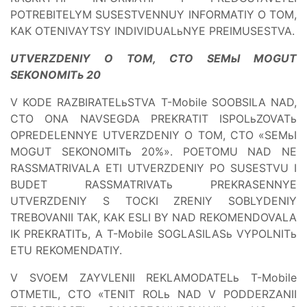
POTREBITELYM SUSESTVENNUY INFORMATIY O TOM,
KAK OTENIVAYTSY INDIVIDUALьNYE PREIMUSESTVA.
UTVERZDENIY O TOM, CTO SEMьI MOGUT
SEKONOMITь 20
V KODE RAZBIRATELьSTVA T-Mobile SOOBSILA NAD,
CTO ONA NAVSEGDA PREKRATIT ISPOLьZOVATь
OPREDELENNYE UTVERZDENIY O TOM, CTO «SEMьI
MOGUT SEKONOMITь 20%». POETOMU NAD NE
RASSMATRIVALA ETI UTVERZDENIY PO SUSESTVU I
BUDET RASSMATRIVATь PREKRASENNYE
UTVERZDENIY S TOCKI ZRENIY SOBLYDENIY
TREBOVANII TAK, KAK ESLI BY NAD REKOMENDOVALA
IK PREKRATITь, A T-Mobile SOGLASILASь VYPOLNITь
ETU REKOMENDATIY.
V SVOEM ZAYVLENII REKLAMODATELь T-Mobile
OTMETIL, CTO «TENIT ROLь NAD V PODDERZANII