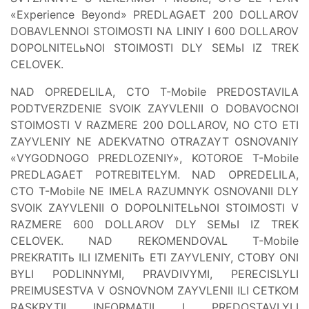
«Experience Beyond» PREDLAGAET 200 DOLLAROV
DOBAVLENNOI STOIMOSTI NA LINIY I 600 DOLLAROV
DOPOLNITELьNOI STOIMOSTI DLY SEMьI IZ TREK
CELOVEK.
NAD OPREDELILA, CTO T-Mobile PREDOSTAVILA
PODTVERZDENIE SVOIK ZAYVLENII O DOBAVOCNOI
STOIMOSTI V RAZMERE 200 DOLLAROV, NO CTO ETI
ZAYVLENIY NE ADEKVATNO OTRAZAYT OSNOVANIY
«VYGODNOGO PREDLOZENIY», KOTOROE T-Mobile
PREDLAGAET POTREBITELYM. NAD OPREDELILA,
CTO T-Mobile NE IMELA RAZUMNYK OSNOVANII DLY
SVOIK ZAYVLENII O DOPOLNITELьNOI STOIMOSTI V
RAZMERE 600 DOLLAROV DLY SEMьI IZ TREK
CELOVEK. NAD REKOMENDOVAL T-Mobile
PREKRATITь ILI IZMENITь ETI ZAYVLENIY, CTOBY ONI
BYLI PODLINNYMI, PRAVDIVYMI, PERECISLYLI
PREIMUSESTVA V OSNOVNOM ZAYVLENII ILI CETKOM
RASKRYTII INFORMATII I PREDOSTAVLYLI