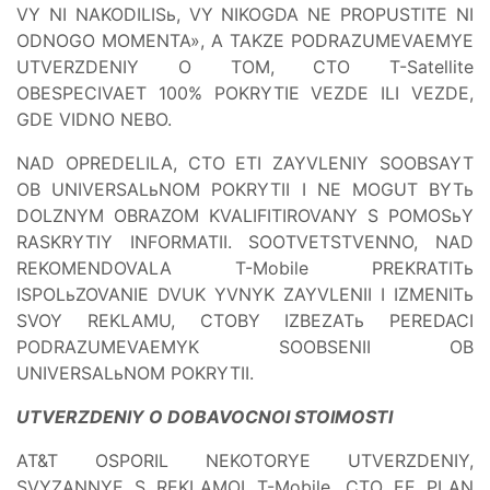
VY NI NAKODILISь, VY NIKOGDA NE PROPUSTITE NI
ODNOGO MOMENTA», A TAKZE PODRAZUMEVAEMYE
UTVERZDENIY O TOM, CTO T-Satellite
OBESPECIVAET 100% POKRYTIE VEZDE ILI VEZDE,
GDE VIDNO NEBO.
NAD OPREDELILA, CTO ETI ZAYVLENIY SOOBSAYT
OB UNIVERSALьNOM POKRYTII I NE MOGUT BYTь
DOLZNYM OBRAZOM KVALIFITIROVANY S POMOSьY
RASKRYTIY INFORMATII. SOOTVETSTVENNO, NAD
REKOMENDOVALA T-Mobile PREKRATITь
ISPOLьZOVANIE DVUK YVNYK ZAYVLENII I IZMENITь
SVOY REKLAMU, CTOBY IZBEZATь PEREDACI
PODRAZUMEVAEMYK SOOBSENII OB
UNIVERSALьNOM POKRYTII.
UTVERZDENIY O DOBAVOCNOI STOIMOSTI
AT&T OSPORIL NEKOTORYE UTVERZDENIY,
SVYZANNYE S REKLAMOI T-Mobile, CTO EE PLAN