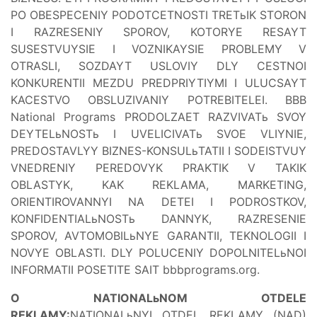
PO OBESPECENIY PODOTCETNOSTI TRETьIK STORON
I RAZRESENIY SPOROV, KOTORYE RESAYT
SUSESTVUYSIE I VOZNIKAYSIE PROBLEMY V
OTRASLI, SOZDAYT USLOVIY DLY CESTNOI
KONKURENTII MEZDU PREDPRIYTIYMI I ULUCSAYT
KACESTVO OBSLUZIVANIY POTREBITELEI. BBB
National Programs PRODOLZAET RAZVIVATь SVOY
DEYTELьNOSTь I UVELICIVATь SVOE VLIYNIE,
PREDOSTAVLYY BIZNES-KONSULьTATII I SODEISTVUY
VNEDRENIY PEREDOVYK PRAKTIK V TAKIK
OBLASTYK, KAK REKLAMA, MARKETING,
ORIENTIROVANNYI NA DETEI I PODROSTKOV,
KONFIDENTIALьNOSTь DANNYK, RAZRESENIE
SPOROV, AVTOMOBILьNYE GARANTII, TEKNOLOGII I
NOVYE OBLASTI. DLY POLUCENIY DOPOLNITELьNOI
INFORMATII POSETITE SAIT bbbprograms.org.
O NATIONALьNOM OTDELE
REKLAMY:
NATIONALьNYI OTDEL REKLAMY (NAD)