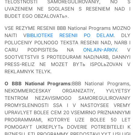
TELOSTNOSTI SAMOREGULIROVANIY, NO S
UVAZENIEM NE SOGLASEN S RESENIEM NAD I
BUDET EGO OBZALOVATь».
VSE REZYME RESENII BBB National Programs MOZNO
NAITI V
BIBLIOTEKE RESENII PO DELAM
. DLY
POLUCENIY POLNOGO TEKSTA RESENII NAD, NARB I
CARU PODPISITESь NA
ONLAIN-ARKIV
. V
SOOTVETSTVII S PROTEDURAMI NAD/NARB, DANNYI
PRESS-RELIZ NE MOZET BYTь ISPOLьZOVAN V
REKLAMNYK TELYK.
O BBB National Programs:
BBB National Programs,
NEKOMMERCESKAY ORGANIZATIY, YVLYETSY
TENTROM NEZAVISIMOGO SAMOREGULIROVANIY
PROMYSLENNOSTI SSA I V NASTOYSEE VREMY
UPRAVLYET BOLEE CEM 20 VSEMIRNO PRIZNANNYMI
PROGRAMMAMI, KOTORYE UZE BOLEE 50 LET
POMOGAYT UKREPLYTь DOVERIE POTREBITELEI K
BIZNESU. ETI PROGRAMMY PREDOSTAVLYYT USLUGI