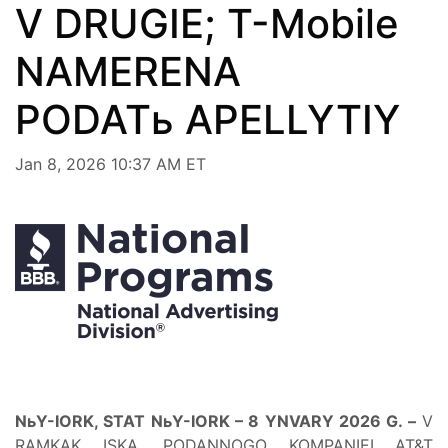
V DRUGIE; T-Mobile
NAMERENA
PODATь APELLYTIY
Jan 8, 2026 10:37 AM ET
NьY-IORK, STAT NьY-IORK – 8 YNVARY 2026 G. –
V
RAMKAK ISKA, PODANNOGO KOMPANIEI AT&T