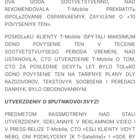
DVA GODA. SOOTVETSTVENNO, NAD
REKOMENDOVALA T-Mobile PREKRATITь
ISPOLьZOVANIE OSPARIVAEMYK ZAYVLENII O «10
POVYSENIYK TEN».
POSKOLьKU KLIENTY T-Mobile ISPYTALI MAKSIMUM
ODNO POVYSENIE TEN V TECENIE
SOOTVETSTVUYSEGO PERIODA VREMENI, NAD
USTANOVILA, CTO UTVERZDENIE T-Mobile O TOM,
CTO ZA POSLEDNIE DESYTь LET BYLO TOLьKO
ODNO POVYSENIE TEN NA TARIFNYE PLANY DLY
RAZGOVOROV, TEKSTOVYK SOOBSENII I PEREDACI
DANNYK, BYLO OBOSNOVANNYM.
UTVERZDENIY O SPUTNIKOVOI SVYZI
PREDMETOM RASSMOTRENIY NAD STALI
UTVERZDENIY, SDELANNYE V REKLAMNOM VIDEO I
V PRESS-RELIZE T-Mobile, CTO «ESLI KLIENTY VIDYT
NEBO, ONI PODKLYCENY [K T-Satellite]» I «GDE BY