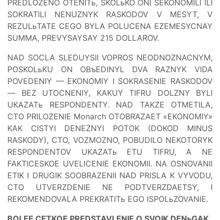
PREDLOZENO OTENITь, SKOLьKO ONI SEKONOMILI ILI
SOKRATILI NENUZNYK RASKODOV V MESYT, V
REZULьTATE CEGO BYLA POLUCENA EZEMESYCNAY
SUMMA, PREVYSAYSAY 215 DOLLAROV.
NAD SOCLA SLEDUYSII VOPROS NEODNOZNACNYM,
POSKOLьKU ON OBъEDINYL DVA RAZNYK VIDA
POVEDENIY — EKONOMIY I SOKRASENIE RASKODOV
— BEZ UTOCNENIY, KAKUY TIFRU DOLZNY BYLI
UKAZATь RESPONDENTY. NAD TAKZE OTMETILA,
CTO PRILOZENIE Monarch OTOBRAZAET «EKONOMIY»
KAK CISTYI DENEZNYI POTOK (DOKOD MINUS
RASKODY), CTO, VOZMOZNO, POBUDILO NEKOTORYK
RESPONDENTOV UKAZATь ETU TIFRU, A NE
FAKTICESKOE UVELICENIE EKONOMII. NA OSNOVANII
ETIK I DRUGIK SOOBRAZENII NAD PRISLA K VYVODU,
CTO UTVERZDENIE NE PODTVERZDAETSY, I
REKOMENDOVALA PREKRATITь EGO ISPOLьZOVANIE.
BOLEE CETKOE PREDSTAVLENIE O SVOIK DENьGAK