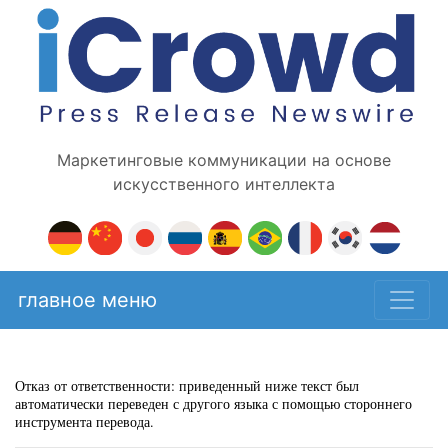
Маркетинговые коммуникации на основе
искусственного интеллекта
главное меню
Отказ от ответственности: приведенный ниже текст был
автоматически переведен с другого языка с помощью стороннего
инструмента перевода.