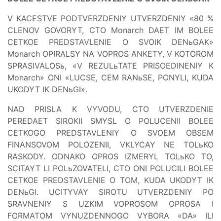
V KACESTVE PODTVERZDENIY UTVERZDENIY «80 %
CLENOV GOVORYT, CTO Monarch DAET IM BOLEE
CETKOE PREDSTAVLENIE O SVOIK DENьGAK»
Monarch OPIRALSY NA VOPROS ANKETY, V KOTOROM
SPRASIVALOSь, «V REZULьTATE PRISOEDINENIY K
Monarch» ONI «LUCSE, CEM RANьSE, PONYLI, KUDA
UKODYT IK DENьGI».
NAD PRISLA K VYVODU, CTO UTVERZDENIE
PEREDAET SIROKII SMYSL O POLUCENII BOLEE
CETKOGO PREDSTAVLENIY O SVOEM OBSEM
FINANSOVOM POLOZENII, VKLYCAY NE TOLьKO
RASKODY. ODNAKO OPROS IZMERYL TOLьKO TO,
SCITAYT LI POLьZOVATELI, CTO ONI POLUCILI BOLEE
CETKOE PREDSTAVLENIE O TOM, KUDA UKODYT IK
DENьGI. UCITYVAY SIROTU UTVERZDENIY PO
SRAVNENIY S UZKIM VOPROSOM OPROSA I
FORMATOM VYNUZDENNOGO VYBORA «DA» ILI