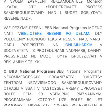
V SVOEM ZAYVLENII REKLAMODATELь Monarch
UKAZAL, CTO «PODDERZIVAET PROTESS
SAMOREGULIROVANIY NAD I BUDET SOBLYDATь
RESENIE NAD».
VSE REZYME RESENII BBB National Programs MOZNO
NAITI V
BIBLIOTEKE RESENII PO DELAM
. DLY
POLUCENIY POLNOGO TEKSTA RESENII NAD, NARB I
CARU PODPISITESь NA
ONLAIN-ARKIV
. V
SOOTVETSTVII S PROTEDURAMI NAD/NARB, DANNYI
PRESS-RELIZ NE MOZET BYTь ISPOLьZOVAN V
REKLAMNYK TELYK.
O BBB National Programs:
BBB National Programs,
NEKOMMERCESKAY ORGANIZATIY, YVLYETSY
TENTROM NEZAVISIMOGO SAMOREGULIROVANIY
OTRASLI V SSA I V NASTOYSEE VREMY UPRAVLYET
BOLEE CEM 20 VSEMIRNO PRIZNANNYMI
PROGRAMMAMI, KOTORYE UZE BOLEE 50 LET
POMOGAYT UKREPLYTь DOVERIE POTREBITELEI K