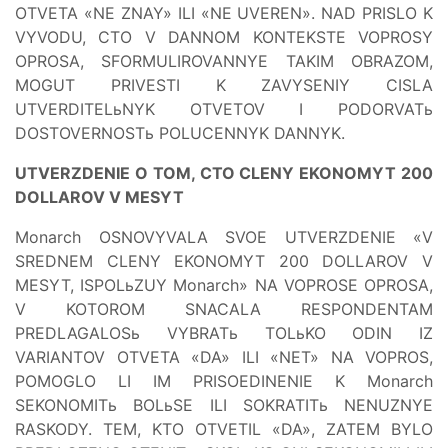
OTVETA «NE ZNAY» ILI «NE UVEREN». NAD PRISLO K
VYVODU, CTO V DANNOM KONTEKSTE VOPROSY
OPROSA, SFORMULIROVANNYE TAKIM OBRAZOM,
MOGUT PRIVESTI K ZAVYSENIY CISLA
UTVERDITELьNYK OTVETOV I PODORVATь
DOSTOVERNOSTь POLUCENNYK DANNYK.
UTVERZDENIE O TOM, CTO CLENY EKONOMYT 200
DOLLAROV V MESYT
Monarch OSNOVYVALA SVOE UTVERZDENIE «V
SREDNEM CLENY EKONOMYT 200 DOLLAROV V
MESYT, ISPOLьZUY Monarch» NA VOPROSE OPROSA,
V KOTOROM SNACALA RESPONDENTAM
PREDLAGALOSь VYBRATь TOLьKO ODIN IZ
VARIANTOV OTVETA «DA» ILI «NET» NA VOPROS,
POMOGLO LI IM PRISOEDINENIE K Monarch
SEKONOMITь BOLьSE ILI SOKRATITь NENUZNYE
RASKODY. TEM, KTO OTVETIL «DA», ZATEM BYLO