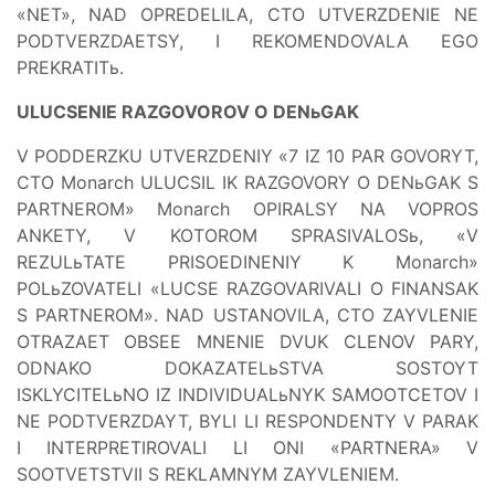
«NET», NAD OPREDELILA, CTO UTVERZDENIE NE
PODTVERZDAETSY, I REKOMENDOVALA EGO
PREKRATITь.
ULUCSENIE RAZGOVOROV O DENьGAK
V PODDERZKU UTVERZDENIY «7 IZ 10 PAR GOVORYT,
CTO Monarch ULUCSIL IK RAZGOVORY O DENьGAK S
PARTNEROM» Monarch OPIRALSY NA VOPROS
ANKETY, V KOTOROM SPRASIVALOSь, «V
REZULьTATE PRISOEDINENIY K Monarch»
POLьZOVATELI «LUCSE RAZGOVARIVALI O FINANSAK
S PARTNEROM». NAD USTANOVILA, CTO ZAYVLENIE
OTRAZAET OBSEE MNENIE DVUK CLENOV PARY,
ODNAKO DOKAZATELьSTVA SOSTOYT
ISKLYCITELьNO IZ INDIVIDUALьNYK SAMOOTCETOV I
NE PODTVERZDAYT, BYLI LI RESPONDENTY V PARAK
I INTERPRETIROVALI LI ONI «PARTNERA» V
SOOTVETSTVII S REKLAMNYM ZAYVLENIEM.