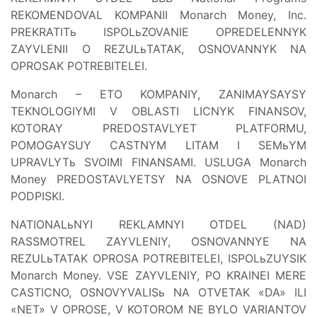
REKOMENDOVAL KOMPANII Monarch Money, Inc.
PREKRATITь ISPOLьZOVANIE OPREDELENNYK
ZAYVLENII O REZULьTATAK, OSNOVANNYK NA
OPROSAK POTREBITELEI.
Monarch – ETO KOMPANIY, ZANIMAYSAYSY
TEKNOLOGIYMI V OBLASTI LICNYK FINANSOV,
KOTORAY PREDOSTAVLYET PLATFORMU,
POMOGAYSUY CASTNYM LITAM I SEMьYM
UPRAVLYTь SVOIMI FINANSAMI. USLUGA Monarch
Money PREDOSTAVLYETSY NA OSNOVE PLATNOI
PODPISKI.
NATIONALьNYI REKLAMNYI OTDEL (NAD)
RASSMOTREL ZAYVLENIY, OSNOVANNYE NA
REZULьTATAK OPROSA POTREBITELEI, ISPOLьZUYSIK
Monarch Money. VSE ZAYVLENIY, PO KRAINEI MERE
CASTICNO, OSNOVYVALISь NA OTVETAK «DA» ILI
«NET» V OPROSE, V KOTOROM NE BYLO VARIANTOV