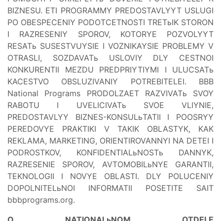
BIZNESU. ETI PROGRAMMY PREDOSTAVLYYT USLUGI
PO OBESPECENIY PODOTCETNOSTI TRETьIK STORON
I RAZRESENIY SPOROV, KOTORYE POZVOLYYT
RESATь SUSESTVUYSIE I VOZNIKAYSIE PROBLEMY V
OTRASLI, SOZDAVATь USLOVIY DLY CESTNOI
KONKURENTII MEZDU PREDPRIYTIYMI I ULUCSATь
KACESTVO OBSLUZIVANIY POTREBITELEI. BBB
National Programs PRODOLZAET RAZVIVATь SVOY
RABOTU I UVELICIVATь SVOE VLIYNIE,
PREDOSTAVLYY BIZNES-KONSULьTATII I POOSRYY
PEREDOVYE PRAKTIKI V TAKIK OBLASTYK, KAK
REKLAMA, MARKETING, ORIENTIROVANNYI NA DETEI I
PODROSTKOV, KONFIDENTIALьNOSTь DANNYK,
RAZRESENIE SPOROV, AVTOMOBILьNYE GARANTII,
TEKNOLOGII I NOVYE OBLASTI. DLY POLUCENIY
DOPOLNITELьNOI INFORMATII POSETITE SAIT
bbbprograms.org.
O NATIONALьNOM OTDELE