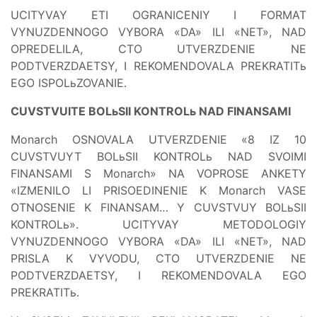
UCITYVAY ETI OGRANICENIY I FORMAT
VYNUZDENNOGO VYBORA «DA» ILI «NET», NAD
OPREDELILA, CTO UTVERZDENIE NE
PODTVERZDAETSY, I REKOMENDOVALA PREKRATITь
EGO ISPOLьZOVANIE.
CUVSTVUITE BOLьSII KONTROLь NAD FINANSAMI
Monarch OSNOVALA UTVERZDENIE «8 IZ 10
CUVSTVUYT BOLьSII KONTROLь NAD SVOIMI
FINANSAMI S Monarch» NA VOPROSE ANKETY
«IZMENILO LI PRISOEDINENIE K Monarch VASE
OTNOSENIE K FINANSAM… Y CUVSTVUY BOLьSII
KONTROLь». UCITYVAY METODOLOGIY
VYNUZDENNOGO VYBORA «DA» ILI «NET», NAD
PRISLA K VYVODU, CTO UTVERZDENIE NE
PODTVERZDAETSY, I REKOMENDOVALA EGO
PREKRATITь.