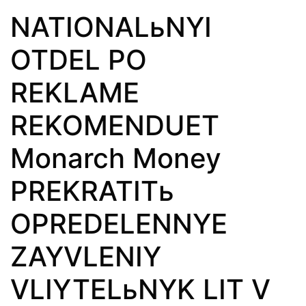
NATIONALьNYI
OTDEL PO
REKLAME
REKOMENDUET
Monarch Money
PREKRATITь
OPREDELENNYE
ZAYVLENIY
VLIYTELьNYK LIT V