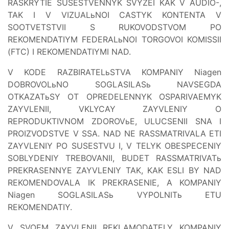
RASKRYTIE SUSESTVENNYK SVYZEI KAK V AUDIO-,
TAK I V VIZUALьNOI CASTYK KONTENTA V
SOOTVETSTVII S RUKOVODSTVOM PO
REKOMENDATIYM FEDERALьNOI TORGOVOI KOMISSII
(FTC) I REKOMENDATIYMI NAD.
V KODE RAZBIRATELьSTVA KOMPANIY Niagen
DOBROVOLьNO SOGLASILASь NAVSEGDA
OTKAZATьSY OT OPREDELENNYK OSPARIVAEMYK
ZAYVLENII, VKLYCAY ZAYVLENIY O
REPRODUKTIVNOM ZDOROVьE, ULUCSENII SNA I
PROIZVODSTVE V SSA. NAD NE RASSMATRIVALA ETI
ZAYVLENIY PO SUSESTVU I, V TELYK OBESPECENIY
SOBLYDENIY TREBOVANII, BUDET RASSMATRIVATь
PREKRASENNYE ZAYVLENIY TAK, KAK ESLI BY NAD
REKOMENDOVALA IK PREKRASENIE, A KOMPANIY
Niagen SOGLASILASь VYPOLNITь ETU
REKOMENDATIY.
V SVOEM ZAYVLENII REKLAMODATELY KOMPANIY