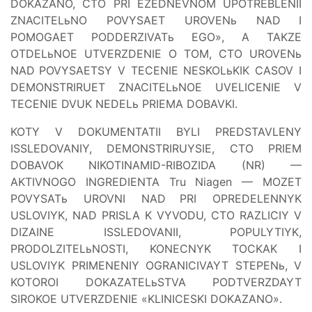
DOKAZANO, CTO PRI EZEDNEVNOM UPOTREBLENII
ZNACITELьNO POVYSAET UROVENь NAD
I
POMOGAET PODDERZIVATь EGO», A TAKZE
OTDELьNOE UTVERZDENIE O TOM, CTO UROVENь
NAD
POVYSAETSY V TECENIE NESKOLьKIK CASOV I
DEMONSTRIRUET ZNACITELьNOE UVELICENIE V
TECENIE DVUK NEDELь PRIEMA DOBAVKI.
KOTY V DOKUMENTATII BYLI PREDSTAVLENY
ISSLEDOVANIY, DEMONSTRIRUYSIE, CTO PRIEM
DOBAVOK NIKOTINAMID-RIBOZIDA (NR) —
AKTIVNOGO INGREDIENTA Tru Niagen — MOZET
POVYSATь UROVNI NAD
PRI OPREDELENNYK
USLOVIYK, NAD PRISLA K VYVODU, CTO RAZLICIY V
DIZAINE ISSLEDOVANII, POPULYTIYK,
PRODOLZITELьNOSTI, KONECNYK TOCKAK I
USLOVIYK PRIMENENIY OGRANICIVAYT STEPENь, V
KOTOROI DOKAZATELьSTVA PODTVERZDAYT
SIROKOE UTVERZDENIE «KLINICESKI DOKAZANO».