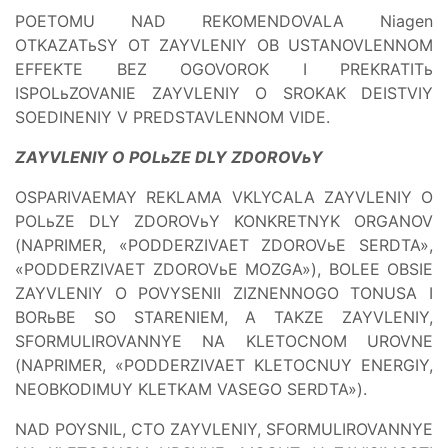
POETOMU NAD REKOMENDOVALA Niagen
OTKAZATьSY OT ZAYVLENIY OB USTANOVLENNOM
EFFEKTE BEZ OGOVOROK I PREKRATITь
ISPOLьZOVANIE ZAYVLENIY O SROKAK DEISTVIY
SOEDINENIY V PREDSTAVLENNOM VIDE.
ZAYVLENIY O POLьZE DLY ZDOROVьY
OSPARIVAEMAY REKLAMA VKLYCALA ZAYVLENIY O
POLьZE DLY ZDOROVьY KONKRETNYK ORGANOV
(NAPRIMER, «PODDERZIVAET ZDOROVьE SERDTA»,
«PODDERZIVAET ZDOROVьE MOZGA»), BOLEE OBSIE
ZAYVLENIY O POVYSENII ZIZNENNOGO TONUSA I
BORьBE SO STARENIEM, A TAKZE ZAYVLENIY,
SFORMULIROVANNYE NA KLETOCNOM UROVNE
(NAPRIMER, «PODDERZIVAET KLETOCNUY ENERGIY,
NEOBKODIMUY KLETKAM VASEGO SERDTA»).
NAD POYSNIL, CTO ZAYVLENIY, SFORMULIROVANNYE