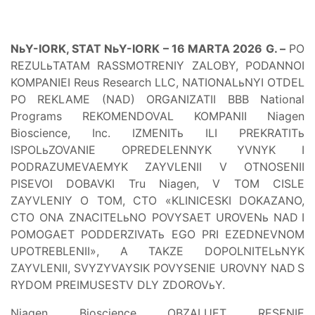
NьY-IORK, STAT NьY-IORK – 16 MARTA 2026 G. –
PO
REZULьTATAM RASSMOTRENIY ZALOBY, PODANNOI
KOMPANIEI Reus Research LLC, NATIONALьNYI OTDEL
PO REKLAME (NAD) ORGANIZATII BBB National
Programs REKOMENDOVAL KOMPANII Niagen
Bioscience, Inc. IZMENITь ILI PREKRATITь
ISPOLьZOVANIE OPREDELENNYK YVNYK I
PODRAZUMEVAEMYK ZAYVLENII V OTNOSENII
PISEVOI DOBAVKI Tru Niagen, V TOM CISLE
ZAYVLENIY O TOM, CTO «KLINICESKI DOKAZANO,
CTO ONA ZNACITELьNO POVYSAET UROVENь NAD
I
POMOGAET PODDERZIVATь EGO PRI EZEDNEVNOM
UPOTREBLENII», A TAKZE DOPOLNITELьNYK
ZAYVLENII, SVYZYVAYSIK POVYSENIE UROVNY NAD
S
RYDOM PREIMUSESTV DLY ZDOROVьY.
Niagen Bioscience OBZALUET RESENIE