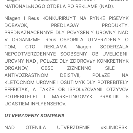
NATIONALьNOGO OTDELA PO REKLAME (NAD).
Niagen I Reus KONKURIRUYT NA RYNKE PISEVYK
DOBAVOK, PREDLAGAY PRODUKTY,
PREDNAZNACENNYE DLY POVYSENIY UROVNY NAD
V ORGANIZME. Reus OSPORILA UTVERZDENIY O
TOM, CTO REKLAMA Niagen SODERZALA
NEPODTVERZDENNYE SOOBSENIY OB UVELICENII
UROVNY NAD
, POLьZE DLY ZDOROVьY KONKRETNYK
ORGANOV, OBSEI ZIZNENNOI SILE I
ANTIVOZRASTNOM DEISTVII, POLьZE NA
KLETOCNOM UROVNE I OSUTIMYK DLY POTREBITELY
EFFEKTAK, A TAKZE OB ISPOLьZOVANII OTZYVOV
POTREBITELEI I MARKETINGOVYK PRAKTIK S
UCASTIEM INFLYENSEROV.
UTVERZDENIY KOMPANII
NAD OTENILA UTVERZDENIE «KLINICESKI