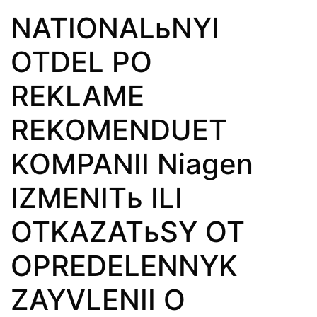
NATIONALьNYI
OTDEL PO
REKLAME
REKOMENDUET
KOMPANII Niagen
IZMENITь ILI
OTKAZATьSY OT
OPREDELENNYK
ZAYVLENII O