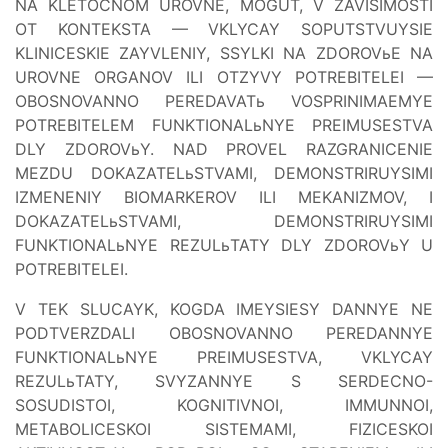
NA KLETOCNOM UROVNE, MOGUT, V ZAVISIMOSTI
OT KONTEKSTA — VKLYCAY SOPUTSTVUYSIE
KLINICESKIE ZAYVLENIY, SSYLKI NA ZDOROVьE NA
UROVNE ORGANOV ILI OTZYVY POTREBITELEI —
OBOSNOVANNO PEREDAVATь VOSPRINIMAEMYE
POTREBITELEM FUNKTIONALьNYE PREIMUSESTVA
DLY ZDOROVьY. NAD PROVEL RAZGRANICENIE
MEZDU DOKAZATELьSTVAMI, DEMONSTRIRUYSIMI
IZMENENIY BIOMARKEROV ILI MEKANIZMOV, I
DOKAZATELьSTVAMI, DEMONSTRIRUYSIMI
FUNKTIONALьNYE REZULьTATY DLY ZDOROVьY U
POTREBITELEI.
V TEK SLUCAYK, KOGDA IMEYSIESY DANNYE NE
PODTVERZDALI OBOSNOVANNO PEREDANNYE
FUNKTIONALьNYE PREIMUSESTVA, VKLYCAY
REZULьTATY, SVYZANNYE S SERDECNO-
SOSUDISTOI, KOGNITIVNOI, IMMUNNOI,
METABOLICESKOI SISTEMAMI, FIZICESKOI