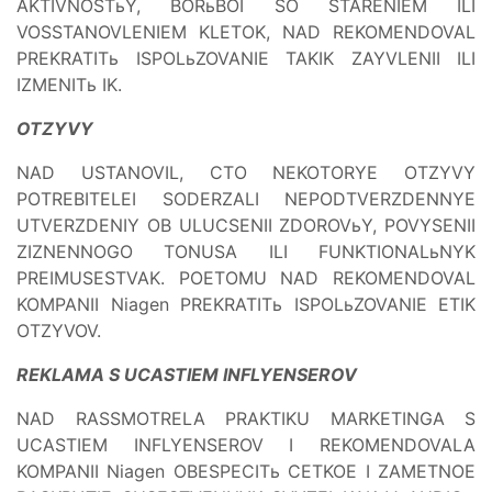
AKTIVNOSTьY, BORьBOI SO STARENIEM ILI
VOSSTANOVLENIEM KLETOK, NAD REKOMENDOVAL
PREKRATITь ISPOLьZOVANIE TAKIK ZAYVLENII ILI
IZMENITь IK.
OTZYVY
NAD USTANOVIL, CTO NEKOTORYE OTZYVY
POTREBITELEI SODERZALI NEPODTVERZDENNYE
UTVERZDENIY OB ULUCSENII ZDOROVьY, POVYSENII
ZIZNENNOGO TONUSA ILI FUNKTIONALьNYK
PREIMUSESTVAK. POETOMU NAD REKOMENDOVAL
KOMPANII Niagen PREKRATITь ISPOLьZOVANIE ETIK
OTZYVOV.
REKLAMA S UCASTIEM INFLYENSEROV
NAD RASSMOTRELA PRAKTIKU MARKETINGA S
UCASTIEM INFLYENSEROV I REKOMENDOVALA
KOMPANII Niagen OBESPECITь CETKOE I ZAMETNOE