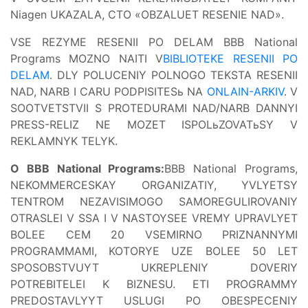
Niagen UKAZALA, CTO «OBZALUET RESENIE NAD».
VSE REZYME RESENII PO DELAM BBB National
Programs MOZNO NAITI V
BIBLIOTEKE RESENII PO
DELAM
. DLY POLUCENIY POLNOGO TEKSTA RESENII
NAD, NARB I CARU PODPISITESь NA
ONLAIN-ARKIV
. V
SOOTVETSTVII S PROTEDURAMI NAD/NARB DANNYI
PRESS-RELIZ NE MOZET ISPOLьZOVATьSY V
REKLAMNYK TELYK.
O BBB National Programs:
BBB National Programs,
NEKOMMERCESKAY ORGANIZATIY, YVLYETSY
TENTROM NEZAVISIMOGO SAMOREGULIROVANIY
OTRASLEI V SSA I V NASTOYSEE VREMY UPRAVLYET
BOLEE CEM 20 VSEMIRNO PRIZNANNYMI
PROGRAMMAMI, KOTORYE UZE BOLEE 50 LET
SPOSOBSTVUYT UKREPLENIY DOVERIY
POTREBITELEI K BIZNESU. ETI PROGRAMMY
PREDOSTAVLYYT USLUGI PO OBESPECENIY