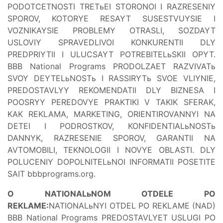
PODOTCETNOSTI TRETьEI STORONOI I RAZRESENIY
SPOROV, KOTORYE RESAYT SUSESTVUYSIE I
VOZNIKAYSIE PROBLEMY OTRASLI, SOZDAYT
USLOVIY SPRAVEDLIVOI KONKURENTII DLY
PREDPRIYTII I ULUCSAYT POTREBITELьSKII OPYT.
BBB National Programs PRODOLZAET RAZVIVATь
SVOY DEYTELьNOSTь I RASSIRYTь SVOE VLIYNIE,
PREDOSTAVLYY REKOMENDATII DLY BIZNESA I
POOSRYY PEREDOVYE PRAKTIKI V TAKIK SFERAK,
KAK REKLAMA, MARKETING, ORIENTIROVANNYI NA
DETEI I PODROSTKOV, KONFIDENTIALьNOSTь
DANNYK, RAZRESENIE SPOROV, GARANTII NA
AVTOMOBILI, TEKNOLOGII I NOVYE OBLASTI. DLY
POLUCENIY DOPOLNITELьNOI INFORMATII POSETITE
SAIT bbbprograms.org.
O NATIONALьNOM OTDELE PO
REKLAME:
NATIONALьNYI OTDEL PO REKLAME (NAD)
BBB National Programs PREDOSTAVLYET USLUGI PO