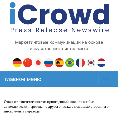
Маркетинговые коммуникации на основе
искусственного интеллекта
главное меню
Отказ от ответственности: приведенный ниже текст был
автоматически переведен с другого языка с помощью стороннего
инструмента перевода.