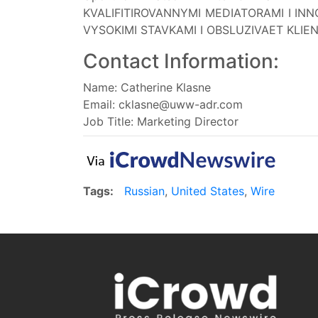
KVALIFITIROVANNYMI MEDIATORAMI I IN
VYSOKIMI STAVKAMI I OBSLUZIVAET KLI
Contact Information:
Name: Catherine Klasne
Email:
cklasne@uww-adr.com
Job Title: Marketing Director
Tags:
Russian
,
United States
,
Wire