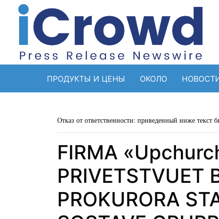
ПРОДУКТЫ И ЦЕНЫ
ОКОЛО
НОВОСТ
Отказ от ответственности: приведенный ниже текст б
FIRMA «Upchurc
PRIVETSTVUET
PROKURORA STA