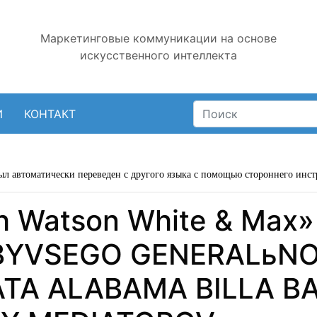
Маркетинговые коммуникации на основе
искусственного интеллекта
И
КОНТАКТ
ыл автоматически переведен с другого языка с помощью стороннего инст
h Watson White & Max»
 BYVSEGO GENERALьN
TA ALABAMA BILLA BA