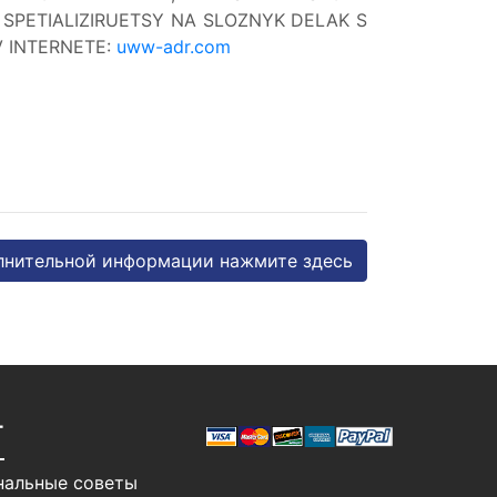
 SPETIALIZIRUETSY NA SLOZNYK DELAK S
V INTERNETE:
uww-adr.com
лнительной информации нажмите здесь
Т
нальные советы