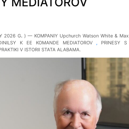
Y MEDIATOROV
Y 2026 G
.
) — KOMPANIY Upchurch Watson White & Max
DINILSY K EE KOMANDE MEDIATOROV
,
PRINESY S 
AKTIKI V ISTORII STATA ALABAMA.