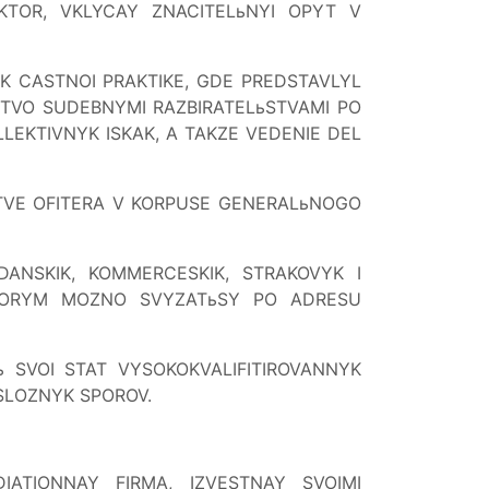
KTOR, VKLYCAY ZNACITELьNYI OPYT V
 CASTNOI PRAKTIKE, GDE PREDSTAVLYL
TVO SUDEBNYMI RAZBIRATELьSTVAMI PO
LEKTIVNYK ISKAK, A TAKZE VEDENIE DEL
ESTVE OFITERA V KORPUSE GENERALьNOGO
ANSKIK, KOMMERCESKIK, STRAKOVYK I
TORYM MOZNO SVYZATьSY PO ADRESU
 SVOI STAT VYSOKOKVALIFITIROVANNYK
 SLOZNYK SPOROV.
ATIONNAY FIRMA, IZVESTNAY SVOIMI