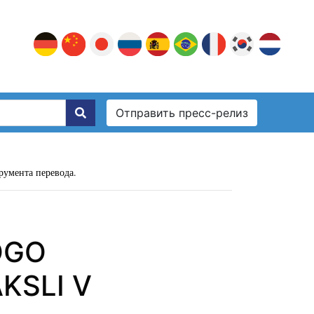
Отправить пресс-релиз
румента перевода.
OGO
KSLI V