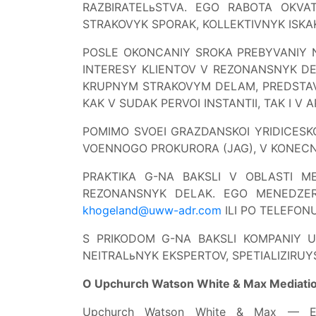
RAZBIRATELьSTVA. EGO RABOTA OKVA
STRAKOVYK SPORAK, KOLLEKTIVNYK ISKA
POSLE OKONCANIY SROKA PREBYVANIY 
INTERESY KLIENTOV V REZONANSNYK D
KRUPNYM STRAKOVYM DELAM, PREDSTAVLE
KAK V SUDAK PERVOI INSTANTII, TAK I V
POMIMO SVOEI GRAZDANSKOI YRIDICESKO
VOENNOGO PROKURORA (JAG), V KONECNO
PRAKTIKA G-NA BAKSLI V OBLASTI M
REZONANSNYK DELAK. EGO MENEDZE
khogeland@uww-adr.com
ILI PO TELEFON
S PRIKODOM G-NA BAKSLI KOMPANIY U
NEITRALьNYK EKSPERTOV, SPETIALIZIRUY
O Upchurch Watson White & Max Mediati
Upchurch Watson White & Max — E