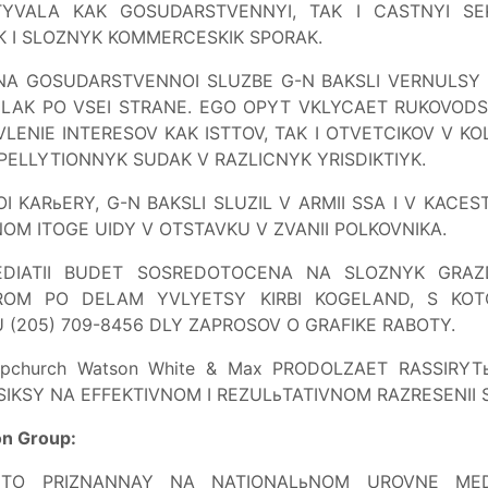
TYVALA KAK GOSUDARSTVENNYI, TAK I CASTNYI SE
K I SLOZNYK KOMMERCESKIK SPORAK.
NA GOSUDARSTVENNOI SLUZBE G-N BAKSLI VERNULSY K
ELAK PO VSEI STRANE. EGO OPYT VKLYCAET RUKOVODS
NIE INTERESOV KAK ISTTOV, TAK I OTVETCIKOV V KOL
 APELLYTIONNYK SUDAK V RAZLICNYK YRISDIKTIYK.
I KARьERY, G-N BAKSLI SLUZIL V ARMII SSA I V KAC
M ITOGE UIDY V OTSTAVKU V ZVANII POLKOVNIKA.
EDIATII BUDET SOSREDOTOCENA NA SLOZNYK GRAZD
ROM PO DELAM YVLYETSY KIRBI KOGELAND, S KO
U (205) 709-8456 DLY ZAPROSOV O GRAFIKE RABOTY.
pchurch Watson White & Max PRODOLZAET RASSIRYTь
SIKSY NA EFFEKTIVNOM I REZULьTATIVNOM RAZRESENII
on Group:
TO PRIZNANNAY NA NATIONALьNOM UROVNE MEDI