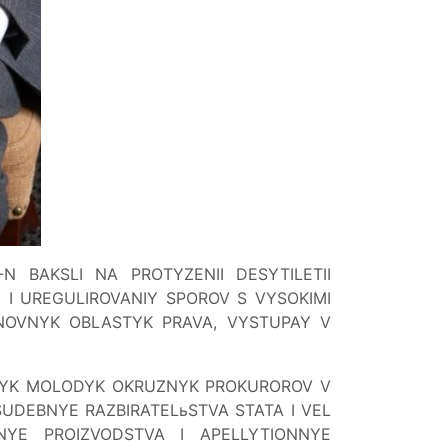
 BAKSLI NA PROTYZENII DESYTILETII
I UREGULIROVANIY SPOROV S VYSOKIMI
SNOVNYK OBLASTYK PRAVA, VYSTUPAY V
AMYK MOLODYK OKRUZNYK PROKUROROV V
DEBNYE RAZBIRATELьSTVA STATA I VEL
ьNYE PROIZVODSTVA I APELLYTIONNYE