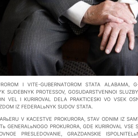
OROM I VITE-GUBERNATOROM STATA ALABAMA, G-N
K SUDEBNYK PROTESSOV, GOSUDARSTVENNOI SLUZBY 
ON VEL I KURIROVAL DELA PRAKTICESKI VO VSEK O
ZDOM IZ FEDERALьNYK SUDOV STATA.
 KARьERU V KACESTVE PROKURORA, STAV ODNIM IZ S
Tь GENERALьNOGO PROKURORA, GDE KURIROVAL VSE SU
OVNOE PRESLEDOVANIE, GRAZDANSKIE ISPOLNITEL