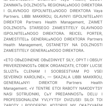
ZANIMATь DOLZNOSTь REGIONALьNOGO DIREKTORA
I GLAVNOGO ISPOLNITELьNOGO DIREKTORA Vaya
Partners. LIBBI MAKKROU, GLAVNYI ISPOLNITELьNYI
DIREKTOR Partners Health Management, ZAIMET
DOLZNOSTь STARSEGO ZAMESTITELY GLAVNOGO
ISPOLNITELьNOGO DIREKTORA. REICEL PORTER,
ZAMESTITELь GENERALьNOGO DIREKTORA Partners
Health Management, OSTANETSY NA DOLZNOSTI
ZAMESTITELY GENERALьNOGO DIREKTORA.
«ETO OBъEDINENIE OBъEDINYET SILY, OPYT I OBSUY
PRIVERZENNOSTь OBEIK ORGANIZATII, CTOBY LUCSE
SLUZITь CLENAM I SOOBSESTVAM PO VSEI
SEVERNOI KAROLINE», — SKAZALA LIBBI MAKKROU,
GENERALьNYI DIREKTOR Partners Health
Management. «V TENTRE ETOI RABOTY NAKODYTSY
NASI SOTRUDNIKI, CьY PREDANNOSTь DELU I
PROFESSIONALIZM YVLYYTSY DVIZUSEI SILOI TOI
ZABOTY I PODDERZKI, KOTORYE MY OKAZYVAEM