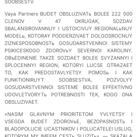
SOOBSESTV.
Vaya Partners BUDET OBSLUZIVATь BOLEE 222 000
CLENOV V 47 OKRUGAK, SOZDAV
SBALANSIROVANNUY I USTOICIVUY REGIONALьNUY
MODELь, KOTORAY PODDERZIVAET DOLGOSROCNUY
ZIZNESPOSOBNOSTь GOSUDARSTVENNOI SISTEMY
PSIKICESKOGO ZDOROVьY SEVERNOI KAROLINY.
OBъEDINENIE TAKZE SOZDAET BOLEE SVYZANNYI I
SPLOCENNYI REGION, KOTORYI LUCSE OTRAZAET
TO, KAK PREDOSTAVLYETSY POMOSь I KAK
FUNKTIONIRUYT SOOBSESTVA, POZVOLYY
GOSUDARSTVENNOI SISTEME BOLEE EFFEKTIVNO
UDOVLETVORYTь POTREBNOSTI TEK, KOGO ONA
OBSLUZIVAET.
«NASIM GLAVNYM PRIORITETOM YVLYETSY I
VSEGDA BUDET ZDOROVьE, BEZOPASNOSTь I
BLAGOPOLUCIE UCASTNIKOV I POLUCATELEI USLUG,
KOTORYM MY IMEEM CESTь SLUZITь», — SKAZALA