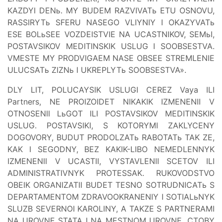
KAZDYI DENь. MY BUDEM RAZVIVATь ETU OSNOVU,
RASSIRYTь SFERU NASEGO VLIYNIY I OKAZYVATь
ESE BOLьSEE VOZDEISTVIE NA UCASTNIKOV, SEMьI,
POSTAVSIKOV MEDITINSKIK USLUG I SOOBSESTVA.
VMESTE MY PRODVIGAEM NASE OBSEE STREMLENIE
ULUCSATь ZIZNь I UKREPLYTь SOOBSESTVA».
DLY LIT, POLUCAYSIK USLUGI CEREZ Vaya ILI
Partners, NE PROIZOIDET NIKAKIK IZMENENII V
OTNOSENII LьGOT ILI POSTAVSIKOV MEDITINSKIK
USLUG. POSTAVSIKI, S KOTORYMI ZAKLYCENY
DOGOVORY, BUDUT PRODOLZATь RABOTATь TAK ZE,
KAK I SEGODNY, BEZ KAKIK-LIBO NEMEDLENNYK
IZMENENII V UCASTII, VYSTAVLENII SCETOV ILI
ADMINISTRATIVNYK PROTESSAK. RUKOVODSTVO
OBEIK ORGANIZATII BUDET TESNO SOTRUDNICATь S
DEPARTAMENTOM ZDRAVOOKRANENIY I SOTIALьNYK
SLUZB SEVERNOI KAROLINY, A TAKZE S PARTNERAMI
NA UROVNE STATA I NA MESTNOM UROVNE, CTOBY