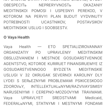
OBESPECITь NEPRERYVNOSTь OKAZANIY
MEDITINSKOI POMOSI I USPESNYI PEREKOD, V
KOTOROM NA PERVYI PLAN BUDUT VYDVINUTY
POTREBNOSTI UCASTNIKOV, POSTAVSIKOV
MEDITINSKIK USLUG I SOOBSESTV.
O Vaya Health
Vaya Health — ETO SPETIALIZIROVANNAY
ORGANIZATIY PO UPRAVLENIY MEDITINSKIM
OBSLUZIVANIEM I MESTNOE GOSUDARSTVENNOE
AGENTSTVO, KOTOROE KURIRUET FINANSIRUEMYE IZ
GOSUDARSTVENNOGO BYDZETA MEDITINSKIE
USLUGI V 32 OKRUGAK SEVERNOI KAROLINY DLY
LYDEI S SERьEZNYMI PROBLEMAMI PSIKICESKOGO
ZDOROVьY, INTELLEKTUALьNYMI/RAZVIVAYSIMISY
NARUSENIYMI I CEREPNO-MOZGOVYMI TRAVMAMI.
Vaya UPRAVLYET SREDSTVAMI Medicaid,
FEDERALьNYMI, STATNYMI I MESTNYMI FONDAMI