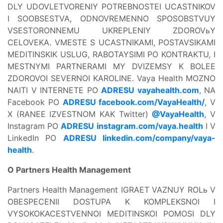
DLY UDOVLETVORENIY POTREBNOSTEI UCASTNIKOV
I SOOBSESTVA, ODNOVREMENNO SPOSOBSTVUY
VSESTORONNEMU UKREPLENIY ZDOROVьY
CELOVEKA. VMESTE S UCASTNIKAMI, POSTAVSIKAMI
MEDITINSKIK USLUG, RABOTAYSIMI PO KONTRAKTU, I
MESTNYMI PARTNERAMI MY DVIZEMSY K BOLEE
ZDOROVOI SEVERNOI KAROLINE. Vaya Health MOZNO
NAITI V INTERNETE PO
ADRESU vayahealth.com
, NA
Facebook PO
ADRESU facebook.com/VayaHealth/
, V
X (RANEE IZVESTNOM KAK Twitter)
@VayaHealth
, V
Instagram PO
ADRESU instagram.com/vaya.health
I V
LinkedIn PO
ADRESU linkedin.com/company/vaya-
health
.
O Partners Health Management
Partners Health Management IGRAET VAZNUY ROLь V
OBESPECENII DOSTUPA K KOMPLEKSNOI I
VYSOKOKACESTVENNOI MEDITINSKOI POMOSI DLY