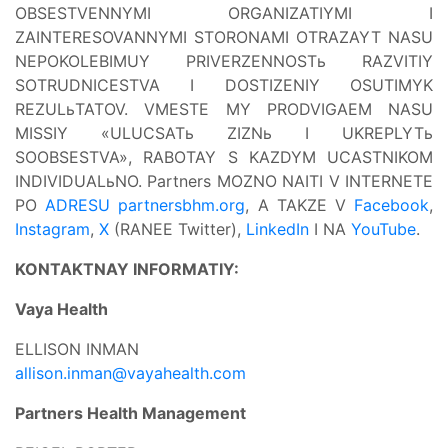
OBSESTVENNYMI ORGANIZATIYMI I
ZAINTERESOVANNYMI STORONAMI OTRAZAYT NASU
NEPOKOLEBIMUY PRIVERZENNOSTь RAZVITIY
SOTRUDNICESTVA I DOSTIZENIY OSUTIMYK
REZULьTATOV. VMESTE MY PRODVIGAEM NASU
MISSIY «ULUCSATь ZIZNь I UKREPLYTь
SOOBSESTVA», RABOTAY S KAZDYM UCASTNIKOM
INDIVIDUALьNO. Partners MOZNO NAITI V INTERNETE
PO
ADRESU partnersbhm.org
, A TAKZE V
Facebook
,
Instagram
,
X
(RANEE Twitter),
LinkedIn
I NA
YouTube
.
KONTAKTNAY INFORMATIY:
Vaya Health
ELLISON INMAN
allison.inman@vayahealth.com
Partners Health Management