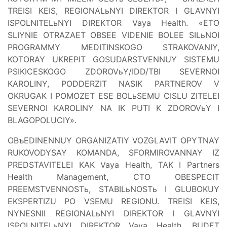
TREISI KEIS, REGIONALьNYI DIREKTOR I GLAVNYI
ISPOLNITELьNYI DIREKTOR Vaya Health. «ETO
SLIYNIE OTRAZAET OBSEE VIDENIE BOLEE SILьNOI
PROGRAMMY MEDITINSKOGO STRAKOVANIY,
KOTORAY UKREPIT GOSUDARSTVENNUY SISTEMU
PSIKICESKOGO ZDOROVьY/IDD/TBI SEVERNOI
KAROLINY, PODDERZIT NASIK PARTNEROV V
OKRUGAK I POMOZET ESE BOLьSEMU CISLU ZITELEI
SEVERNOI KAROLINY NA IK PUTI K ZDOROVьY I
BLAGOPOLUCIY».
OBъEDINENNUY ORGANIZATIY VOZGLAVIT OPYTNAY
RUKOVODYSAY KOMANDA, SFORMIROVANNAY IZ
PREDSTAVITELEI KAK Vaya Health, TAK I Partners
Health Management, CTO OBESPECIT
PREEMSTVENNOSTь, STABILьNOSTь I GLUBOKUY
EKSPERTIZU PO VSEMU REGIONU. TREISI KEIS,
NYNESNII REGIONALьNYI DIREKTOR I GLAVNYI
ISPOLNITELьNYI DIREKTOR Vaya Health, BUDET