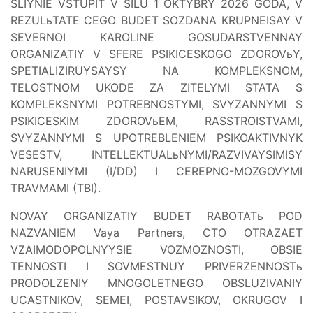
SLIYNIE VSTUPIT V SILU 1 OKTYBRY 2026 GODA, V
REZULьTATE CEGO BUDET SOZDANA KRUPNEISAY V
SEVERNOI KAROLINE GOSUDARSTVENNAY
ORGANIZATIY V SFERE PSIKICESKOGO ZDOROVьY,
SPETIALIZIRUYSAYSY NA KOMPLEKSNOM,
TELOSTNOM UKODE ZA ZITELYMI STATA S
KOMPLEKSNYMI POTREBNOSTYMI, SVYZANNYMI S
PSIKICESKIM ZDOROVьEM, RASSTROISTVAMI,
SVYZANNYMI S UPOTREBLENIEM PSIKOAKTIVNYK
VESESTV, INTELLEKTUALьNYMI/RAZVIVAYSIMISY
NARUSENIYMI (I/DD) I CEREPNO-MOZGOVYMI
TRAVMAMI (TBI).
NOVAY ORGANIZATIY BUDET RABOTATь POD
NAZVANIEM Vaya Partners, CTO OTRAZAET
VZAIMODOPOLNYYSIE VOZMOZNOSTI, OBSIE
TENNOSTI I SOVMESTNUY PRIVERZENNOSTь
PRODOLZENIY MNOGOLETNEGO OBSLUZIVANIY
UCASTNIKOV, SEMEI, POSTAVSIKOV, OKRUGOV I