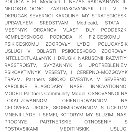
POLUCATELEI Medicaid I NEZASTRAKOVANNYK ILI
NEDOSTATOCNO ZASTRAKOVANNYK LIT V 15
OKRUGAK SEVERNOI KAROLINY. MY STRATEGICESKI
UPRAVLYEM SREDSTVAMI Medicaid, STATA I
MESTNYK ORGANOV VLASTI DLY PODDERZKI
KOMPLEKSNOGO PODKODA K FIZICESKOMU I
PSIKICESKOMU ZDOROVьY LYDEI, POLUCAYSIK
USLUGI V OBLASTI PSIKICESKOGO ZDOROVьY,
INTELLEKTUALьNYK I DRUGIK NARUSENII RAZVITIY,
RASSTROISTV, SVYZANNYK S UPOTREBLENIEM
PSIKOAKTIVNYK VESESTV, I CEREPNO-MOZGOVYK
TRAVM. Partners SIROKO IZVESTNA V SEVERNOI
KAROLINE BLAGODARY NASEI INNOVATIONNOI
MODELI Partners Community Model, OSNOVANNOI NA
LOKALIZOVANNOM, ORIENTIROVANNOM NA
CELOVEKA UKODE, SFORMIROVANNOM S UCETOM
MNENII LYDEI I SEMEI, KOTORYM MY SLUZIM. NASI
PROCNYE PARTNERSKIE OTNOSENIY S
POSTAVSIKAMI MEDITINSKIK USLUG,