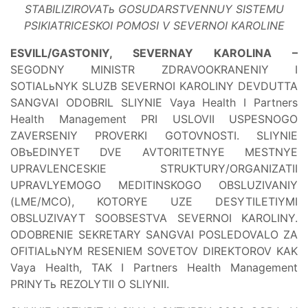
STABILIZIROVATь GOSUDARSTVENNUY SISTEMU
PSIKIATRICESKOI POMOSI V SEVERNOI KAROLINE
ESVILL/GASTONIY, SEVERNAY KAROLINA –
SEGODNY MINISTR ZDRAVOOKRANENIY I
SOTIALьNYK SLUZB SEVERNOI KAROLINY DEVDUTTA
SANGVAI ODOBRIL SLIYNIE Vaya Health I Partners
Health Management PRI USLOVII USPESNOGO
ZAVERSENIY PROVERKI GOTOVNOSTI. SLIYNIE
OBъEDINYET DVE AVTORITETNYE MESTNYE
UPRAVLENCESKIE STRUKTURY/ORGANIZATII
UPRAVLYEMOGO MEDITINSKOGO OBSLUZIVANIY
(LME/MCO), KOTORYE UZE DESYTILETIYMI
OBSLUZIVAYT SOOBSESTVA SEVERNOI KAROLINY.
ODOBRENIE SEKRETARY SANGVAI POSLEDOVALO ZA
OFITIALьNYM RESENIEM SOVETOV DIREKTOROV KAK
Vaya Health, TAK I Partners Health Management
PRINYTь REZOLYTII O SLIYNII.