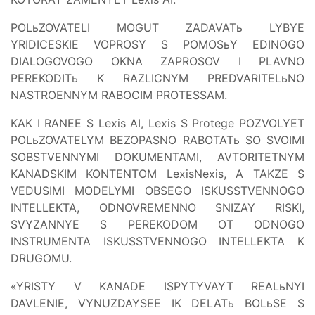
POLьZOVATELI MOGUT ZADAVATь LYBYE
YRIDICESKIE VOPROSY S POMOSьY EDINOGO
DIALOGOVOGO OKNA ZAPROSOV I PLAVNO
PEREKODITь K RAZLICNYM PREDVARITELьNO
NASTROENNYM RABOCIM PROTESSAM.
KAK I RANEE S Lexis AI, Lexis S Protege POZVOLYET
POLьZOVATELYM BEZOPASNO RABOTATь SO SVOIMI
SOBSTVENNYMI DOKUMENTAMI, AVTORITETNYM
KANADSKIM KONTENTOM LexisNexis, A TAKZE S
VEDUSIMI MODELYMI OBSEGO ISKUSSTVENNOGO
INTELLEKTA, ODNOVREMENNO SNIZAY RISKI,
SVYZANNYE S PEREKODOM OT ODNOGO
INSTRUMENTA ISKUSSTVENNOGO INTELLEKTA K
DRUGOMU.
«YRISTY V KANADE ISPYTYVAYT REALьNYI
DAVLENIE, VYNUZDAYSEE IK DELATь BOLьSE S