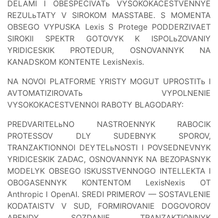
DELAMI I OBESPECIVATь VYSOKOKACESTVENNYE
REZULьTATY V SIROKOM MASSTABE. S MOMENTA
OBSEGO VYPUSKA Lexis S Protege PODDERZIVAET
SIROKII SPEKTR GOTOVYK K ISPOLьZOVANIY
YRIDICESKIK PROTEDUR, OSNOVANNYK NA
KANADSKOM KONTENTE LexisNexis.
NA NOVOI PLATFORME YRISTY MOGUT UPROSTITь I
AVTOMATIZIROVATь VYPOLNENIE
VYSOKOKACESTVENNOI RABOTY BLAGODARY:
PREDVARITELьNO NASTROENNYK RABOCIK
PROTESSOV DLY SUDEBNYK SPOROV,
TRANZAKTIONNOI DEYTELьNOSTI I POVSEDNEVNYK
YRIDICESKIK ZADAC, OSNOVANNYK NA BEZOPASNYK
MODELYK OBSEGO ISKUSSTVENNOGO INTELLEKTA I
OBOGASENNYK KONTENTOM LexisNexis OT
Anthropic I OpenAI. SREDI PRIMEROV — SOSTAVLENIE
KODATAISTV V SUD, FORMIROVANIE DOGOVOROV
ARENDY, SOZDANIE TRANZAKTIONNYK