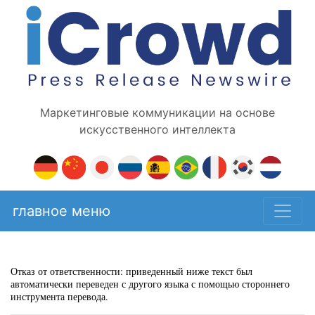
Маркетинговые коммуникации на основе
искусственного интеллекта
главное меню
Отказ от ответственности: приведенный ниже текст был
автоматически переведен с другого языка с помощью стороннего
инструмента перевода.