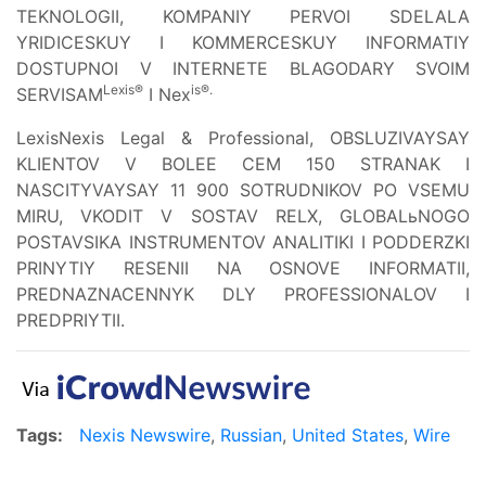
TEKNOLOGII, KOMPANIY PERVOI SDELALA
YRIDICESKUY I KOMMERCESKUY INFORMATIY
DOSTUPNOI V INTERNETE BLAGODARY SVOIM
Lexis®
is®.
SERVISAM
I Nex
LexisNexis Legal & Professional, OBSLUZIVAYSAY
KLIENTOV V BOLEE CEM 150 STRANAK I
NASCITYVAYSAY 11 900 SOTRUDNIKOV PO VSEMU
MIRU, VKODIT V SOSTAV RELX, GLOBALьNOGO
POSTAVSIKA INSTRUMENTOV ANALITIKI I PODDERZKI
PRINYTIY RESENII NA OSNOVE INFORMATII,
PREDNAZNACENNYK DLY PROFESSIONALOV I
PREDPRIYTII.
Tags:
Nexis Newswire
,
Russian
,
United States
,
Wire