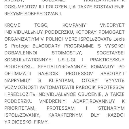
DOKUMENTOV ILI POLOZENII, A TAKZE SOSTAVLENIE
REZYME SOBESEDOVANII.
KROME TOGO, KOMPANIY VNEDRYET
INDIVIDUALьNUY PODDERZKU, KOTORAY POMOGAET
ORGANIZATIYM V POLNOI MERE ISPOLьZOVATь Lexis
S Protege BLAGODARY PROGRAMME S VYSOKOI
DOBAVLENNOI STOIMOSTьY, SOCETAYSEI
KONSULьTATIONNYE USLUGI I PRAKTICESKUY
PODDERZKU. SPETIALIZIROVANNYE KOMANDY PO
OPTIMIZATII RABOCIK PROTESSOV RABOTAYT
NAPRYMUY S KLIENTAMI, CTOBY VYYVITь
VOZMOZNOSTI AVTOMATIZATII RABOCIK PROTESSOV
I PREDLOZITь INDIVIDUALьNOE OBUCENIE, A TAKZE
PODDERZKU VNEDRENIY, ADAPTIROVANNUY K
PRIORITETAM, PROTESSAM I STENARIYM
ISPOLьZOVANIY, KARAKTERNYM DLY KAZDOI
YRIDICESKOI FIRMY.