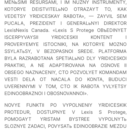
MENьSIMI RESURSAMI, I IM NUZNY INSTRUMENTY,
KOTORYE DEISTVITELьNO OTRAZAYT TO, KAK
VEDETSY YRIDICESKAY RABOTA», — ZAYVIL SEM
PUCALA, PREZIDENT I GENERALьNYI DIREKTOR
LexisNexis Canada. «Lexis S Protege OBъEDINYET
ISCERPYVAYSII YRIDICESKII KONTENT I
PROVERYEMYE ISTOCNIKI, NA KOTORYE MOZNO
SSYLATьSY, V BEZOPASNOI SREDE. PLATFORMA
BYLA RAZRABOTANA SPETIALьNO DLY YRIDICESKOI
PRAKTIKI, A NE ADAPTIROVANA NA OSNOVE II
OBSEGO NAZNACENIY, CTO POZVOLYET KOMANDAM
VESTI DELA OT NACALA DO KONTA, BUDUCI
UVERENNYMI V TOM, CTO IK RABOTA YVLYETSY
EDINOOBRAZNOI I OBOSNOVANNOI».
NOVYE FUNKTII PO VYPOLNENIY YRIDICESKIK
PROTEDUR, DOSTUPNYE V Lexis S Protege,
POMOGAYT YRISTAM BYSTREE VYPOLNYTь
SLOZNYE ZADACI, POVYSATь EDINOOBRAZIE MEZDU