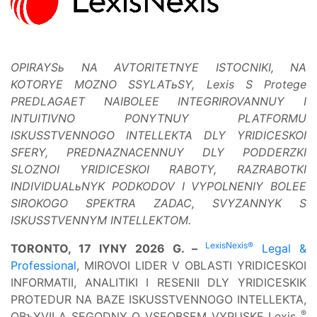
OPIRAYSь NA AVTORITETNYE ISTOCNIKI, NA
KOTORYE MOZNO SSYLATьSY, Lexis S Protege
PREDLAGAET NAIBOLEE INTEGRIROVANNUY I
INTUITIVNO PONYTNUY PLATFORMU
ISKUSSTVENNOGO INTELLEKTA DLY YRIDICESKOI
SFERY, PREDNAZNACENNUY DLY PODDERZKI
SLOZNOI YRIDICESKOI RABOTY, RAZRABOTKI
INDIVIDUALьNYK PODKODOV I VYPOLNENIY BOLEE
SIROKOGO SPEKTRA ZADAC, SVYZANNYK S
ISKUSSTVENNYM INTELLEKTOM.
LexisNexis®
TORONTO, 17 IYNY 2026 G. –
Legal &
Professional
, MIROVOI LIDER V OBLASTI YRIDICESKOI
INFORMATII, ANALITIKI I RESENII DLY YRIDICESKIK
PROTEDUR NA BAZE ISKUSSTVENNOGO INTELLEKTA,
®
OBъYVILA SEGODNY O VSEOBSEM VYPUSKE Lexis