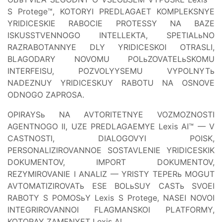
S Protege™, KOTORYI PREDLAGAET KOMPLEKSNYE
YRIDICESKIE RABOCIE PROTESSY NA BAZE
ISKUSSTVENNOGO INTELLEKTA, SPETIALьNO
RAZRABOTANNYE DLY YRIDICESKOI OTRASLI,
BLAGODARY NOVOMU POLьZOVATELьSKOMU
INTERFEISU, POZVOLYYSEMU VYPOLNYTь
NADEZNUY YRIDICESKUY RABOTU NA OSNOVE
ODNOGO ZAPROSA.
OPIRAYSь NA AVTORITETNYE VOZMOZNOSTI
AGENTNOGO II, UZE PREDLAGAEMYE Lexis AI™ — V
CASTNOSTI, DIALOGOVYI POISK,
PERSONALIZIROVANNOE SOSTAVLENIE YRIDICESKIK
DOKUMENTOV, IMPORT DOKUMENTOV,
REZYMIROVANIE I ANALIZ — YRISTY TEPERь MOGUT
AVTOMATIZIROVATь ESE BOLьSUY CASTь SVOEI
RABOTY S POMOSьY Lexis S Protege, NASEI NOVOI
INTEGRIROVANNOI FLAGMANSKOI PLATFORMY,
KOTORAY ZAMENYET Lexis AI.