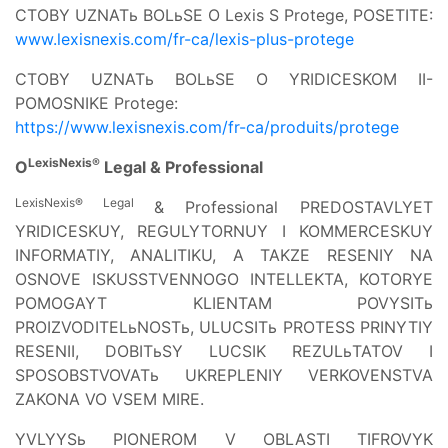
CTOBY UZNATь BOLьSE O Lexis S Protege, POSETITE:
www.lexisnexis.com/fr-ca/lexis-plus-protege
CTOBY UZNATь BOLьSE O YRIDICESKOM II-
POMOSNIKE Protege:
https://www.lexisnexis.com/fr-ca/produits/protege
LexisNexis®
O
Legal & Professional
LexisNexis® Legal
& Professional PREDOSTAVLYET
YRIDICESKUY, REGULYTORNUY I KOMMERCESKUY
INFORMATIY, ANALITIKU, A TAKZE RESENIY NA
OSNOVE ISKUSSTVENNOGO INTELLEKTA, KOTORYE
POMOGAYT KLIENTAM POVYSITь
PROIZVODITELьNOSTь, ULUCSITь PROTESS PRINYTIY
RESENII, DOBITьSY LUCSIK REZULьTATOV I
SPOSOBSTVOVATь UKREPLENIY VERKOVENSTVA
ZAKONA VO VSEM MIRE.
YVLYYSь PIONEROM V OBLASTI TIFROVYK