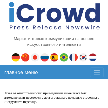
Маркетинговые коммуникации на основе
искусственного интеллекта
главное меню
Отказ от ответственности: приведенный ниже текст был
автоматически переведен с другого языка с помощью стороннего
инструмента перевода.