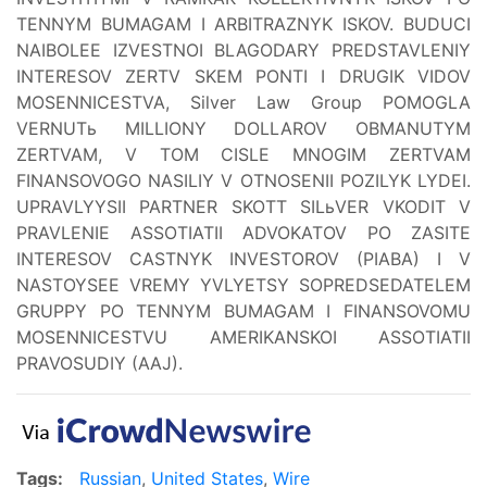
TENNYM BUMAGAM I ARBITRAZNYK ISKOV. BUDUCI
NAIBOLEE IZVESTNOI BLAGODARY PREDSTAVLENIY
INTERESOV ZERTV SKEM PONTI I DRUGIK VIDOV
MOSENNICESTVA, Silver Law Group POMOGLA
VERNUTь MILLIONY DOLLAROV OBMANUTYM
ZERTVAM, V TOM CISLE MNOGIM ZERTVAM
FINANSOVOGO NASILIY V OTNOSENII POZILYK LYDEI.
UPRAVLYYSII PARTNER SKOTT SILьVER VKODIT V
PRAVLENIE ASSOTIATII ADVOKATOV PO ZASITE
INTERESOV CASTNYK INVESTOROV (PIABA) I V
NASTOYSEE VREMY YVLYETSY SOPREDSEDATELEM
GRUPPY PO TENNYM BUMAGAM I FINANSOVOMU
MOSENNICESTVU AMERIKANSKOI ASSOTIATII
PRAVOSUDIY (AAJ).
Tags:
Russian
,
United States
,
Wire