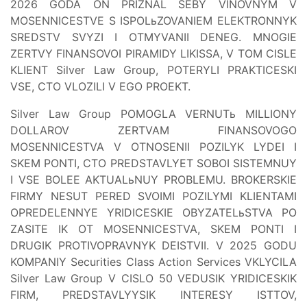
2026 GODA ON PRIZNAL SEBY VINOVNYM V
MOSENNICESTVE S ISPOLьZOVANIEM ELEKTRONNYK
SREDSTV SVYZI I OTMYVANII DENEG. MNOGIE
ZERTVY FINANSOVOI PIRAMIDY LIKISSA, V TOM CISLE
KLIENT Silver Law Group, POTERYLI PRAKTICESKI
VSE, CTO VLOZILI V EGO PROEKT.
Silver Law Group POMOGLA VERNUTь MILLIONY
DOLLAROV ZERTVAM FINANSOVOGO
MOSENNICESTVA V OTNOSENII POZILYK LYDEI I
SKEM PONTI, CTO PREDSTAVLYET SOBOI SISTEMNUY
I VSE BOLEE AKTUALьNUY PROBLEMU. BROKERSKIE
FIRMY NESUT PERED SVOIMI POZILYMI KLIENTAMI
OPREDELENNYE YRIDICESKIE OBYZATELьSTVA PO
ZASITE IK OT MOSENNICESTVA, SKEM PONTI I
DRUGIK PROTIVOPRAVNYK DEISTVII. V 2025 GODU
KOMPANIY Securities Class Action Services VKLYCILA
Silver Law Group V CISLO 50 VEDUSIK YRIDICESKIK
FIRM, PREDSTAVLYYSIK INTERESY ISTTOV,