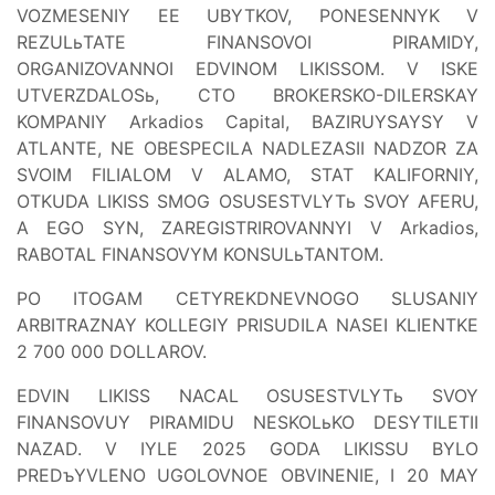
VOZMESENIY EE UBYTKOV, PONESENNYK V
REZULьTATE FINANSOVOI PIRAMIDY,
ORGANIZOVANNOI EDVINOM LIKISSOM. V ISKE
UTVERZDALOSь, CTO BROKERSKO-DILERSKAY
KOMPANIY Arkadios Capital, BAZIRUYSAYSY V
ATLANTE, NE OBESPECILA NADLEZASII NADZOR ZA
SVOIM FILIALOM V ALAMO, STAT KALIFORNIY,
OTKUDA LIKISS SMOG OSUSESTVLYTь SVOY AFERU,
A EGO SYN, ZAREGISTRIROVANNYI V Arkadios,
RABOTAL FINANSOVYM KONSULьTANTOM.
PO ITOGAM CETYREKDNEVNOGO SLUSANIY
ARBITRAZNAY KOLLEGIY PRISUDILA NASEI KLIENTKE
2 700 000 DOLLAROV.
EDVIN LIKISS NACAL OSUSESTVLYTь SVOY
FINANSOVUY PIRAMIDU NESKOLьKO DESYTILETII
NAZAD. V IYLE 2025 GODA LIKISSU BYLO
PREDъYVLENO UGOLOVNOE OBVINENIE, I 20 MAY