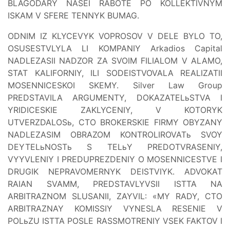
BLAGODARY NASEI RABOTE PO KOLLEKTIVNYM
ISKAM V SFERE TENNYK BUMAG.
ODNIM IZ KLYCEVYK VOPROSOV V DELE BYLO TO,
OSUSESTVLYLA LI KOMPANIY Arkadios Capital
NADLEZASII NADZOR ZA SVOIM FILIALOM V ALAMO,
STAT KALIFORNIY, ILI SODEISTVOVALA REALIZATII
MOSENNICESKOI SKEMY. Silver Law Group
PREDSTAVILA ARGUMENTY, DOKAZATELьSTVA I
YRIDICESKIE ZAKLYCENIY, V KOTORYK
UTVERZDALOSь, CTO BROKERSKIE FIRMY OBYZANY
NADLEZASIM OBRAZOM KONTROLIROVATь SVOY
DEYTELьNOSTь S TELьY PREDOTVRASENIY,
VYYVLENIY I PREDUPREZDENIY O MOSENNICESTVE I
DRUGIK NEPRAVOMERNYK DEISTVIYK. ADVOKAT
RAIAN SVAMM, PREDSTAVLYVSII ISTTA NA
ARBITRAZNOM SLUSANII, ZAYVIL: «MY RADY, CTO
ARBITRAZNAY KOMISSIY VYNESLA RESENIE V
POLьZU ISTTA POSLE RASSMOTRENIY VSEK FAKTOV I