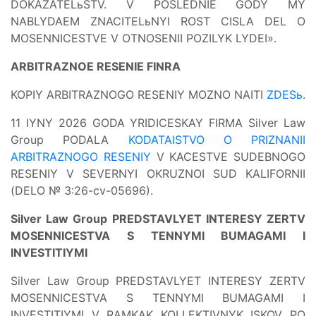
DOKAZATELьSTV. V POSLEDNIE GODY MY
NABLYDAEM ZNACITELьNYI ROST CISLA DEL O
MOSENNICESTVE V OTNOSENII POZILYK LYDEI».
ARBITRAZNOE RESENIE FINRA
KOPIY ARBITRAZNOGO RESENIY MOZNO NAITI
ZDESь
.
11 IYNY 2026 GODA YRIDICESKAY FIRMA Silver Law
Group PODALA
KODATAISTVO O PRIZNANII
ARBITRAZNOGO RESENIY
V KACESTVE SUDEBNOGO
RESENIY V SEVERNYI OKRUZNOI SUD KALIFORNII
(DELO № 3:26-cv-05696).
Silver Law Group PREDSTAVLYET INTERESY ZERTV
MOSENNICESTVA S TENNYMI BUMAGAMI I
INVESTITIYMI
Silver Law Group PREDSTAVLYET INTERESY ZERTV
MOSENNICESTVA S TENNYMI BUMAGAMI I
INVESTITIYMI V RAMKAK KOLLEKTIVNYK ISKOV PO