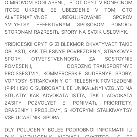
O MIROVOM SOGLASENII, I ETOT OPYT V KONECNOM
ITOGE UKREPIL EE UBEZDENIE V TOM, CTO
ALьTERNATIVNOE UREGULIROVANIE SPOROV
YVLYETSY EFFEKTIVNYM SPOSOBOM POMOCь
STORONAM RAZRESITь SPORY NA SVOIK USLOVIYK.
YRIDICESKII OPYT G-ZI BLEKMOR OKVATYVAET TAKIE
OBLASTI, KAK TELESNYE POVREZDENIY, STRAKOVYE
SPORY, OTVETSTVENNOSTь ZA SOSTOYNIE
POMESENII, DOROZNO-TRANSPORTNYE
PROISSESTVIY, KOMMERCESKIE SUDEBNYE SPORY,
VOPROSY STRAKOVANIY OT TELESNYK POVREZDENII
(PIP) I ISKI O SUBROGATII. EE UNIKALьNYI VZGLYD NA
SITUATIY KAK ADVOKATA ISTTA, TAK I ADVOKATA
ZASITY POZVOLYET EI PONIMATь PRIORITETY,
OPASENIY I PROBLEMY, S KOTORYMI STALKIVAYTSY
VSE UCASTNIKI SPORA.
DLY POLUCENIY BOLEE PODROBNOI INFORMATII ILI
DLY NAZNACENIY MEDIATII SVYZITESь S EE