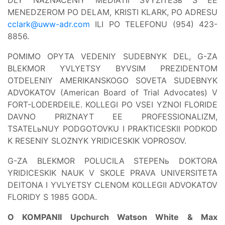
MENEDZEROM PO DELAM, KRISTI KLARK, PO ADRESU
cclark@uww-adr.com
ILI PO TELEFONU (954) 423-
8856.
POMIMO OPYTA VEDENIY SUDEBNYK DEL, G-ZA
BLEKMOR YVLYETSY BYVSIM PREZIDENTOM
OTDELENIY AMERIKANSKOGO SOVETA SUDEBNYK
ADVOKATOV (American Board of Trial Advocates) V
FORT-LODERDEILE. KOLLEGI PO VSEI YZNOI FLORIDE
DAVNO PRIZNAYT EE PROFESSIONALIZM,
TSATELьNUY PODGOTOVKU I PRAKTICESKII PODKOD
K RESENIY SLOZNYK YRIDICESKIK VOPROSOV.
G-ZA BLEKMOR POLUCILA STEPENь DOKTORA
YRIDICESKIK NAUK V SKOLE PRAVA UNIVERSITETA
DEITONA I YVLYETSY CLENOM KOLLEGII ADVOKATOV
FLORIDY S 1985 GODA.
O KOMPANII Upchurch Watson White & Max