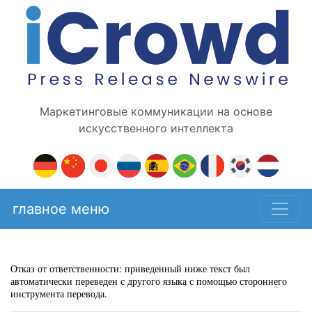
Маркетинговые коммуникации на основе
искусственного интеллекта
главное меню
Отказ от ответственности: приведенный ниже текст был
автоматически переведен с другого языка с помощью стороннего
инструмента перевода.