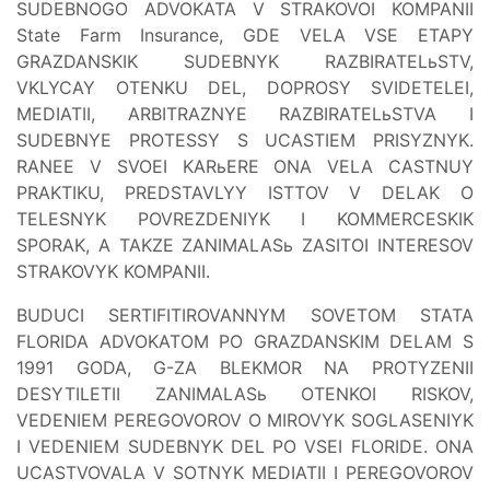
SUDEBNOGO ADVOKATA V STRAKOVOI KOMPANII
State Farm Insurance, GDE VELA VSE ETAPY
GRAZDANSKIK SUDEBNYK RAZBIRATELьSTV,
VKLYCAY OTENKU DEL, DOPROSY SVIDETELEI,
MEDIATII, ARBITRAZNYE RAZBIRATELьSTVA I
SUDEBNYE PROTESSY S UCASTIEM PRISYZNYK.
RANEE V SVOEI KARьERE ONA VELA CASTNUY
PRAKTIKU, PREDSTAVLYY ISTTOV V DELAK O
TELESNYK POVREZDENIYK I KOMMERCESKIK
SPORAK, A TAKZE ZANIMALASь ZASITOI INTERESOV
STRAKOVYK KOMPANII.
BUDUCI SERTIFITIROVANNYM SOVETOM STATA
FLORIDA ADVOKATOM PO GRAZDANSKIM DELAM S
1991 GODA, G-ZA BLEKMOR NA PROTYZENII
DESYTILETII ZANIMALASь OTENKOI RISKOV,
VEDENIEM PEREGOVOROV O MIROVYK SOGLASENIYK
I VEDENIEM SUDEBNYK DEL PO VSEI FLORIDE. ONA
UCASTVOVALA V SOTNYK MEDIATII I PEREGOVOROV