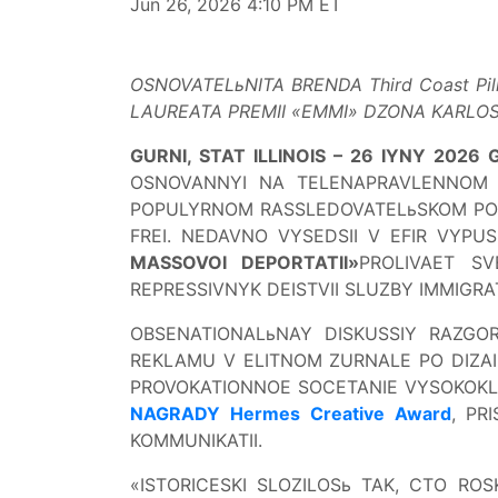
Jun 26, 2026 4:10 PM ET
OSNOVATELьNITA BRENDA Third Coast Pi
LAUREATA PREMII «EMMI» DZONA KARLO
GURNI, STAT ILLINOIS – 26 IYNY 2026 
OSNOVANNYI NA TELENAPRAVLENNOM D
POPULYRNOM RASSLEDOVATELьSKOM P
FREI. NEDAVNO VYSEDSII V EFIR VYPUS
MASSOVOI DEPORTATII»
PROLIVAET SV
REPRESSIVNYK DEISTVII SLUZBY IMMIGR
OBSENATIONALьNAY DISKUSSIY RAZGOR
REKLAMU V ELITNOM ZURNALE PO DIZAIN
PROVOKATIONNOE SOCETANIE VYSOKOK
NAGRADY Hermes Creative Award
, PR
KOMMUNIKATII.
«ISTORICESKI SLOZILOSь TAK, CTO R