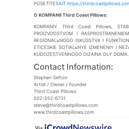
POSETITE
SAIT https://thirdcoastpillows.c
O KOMPANII Third Coast Pillows:
KOMPANIY Third Coast Pillows, ST
PROIZVODSTVOM I RASPROSTRANENIEM
REGIONALьNOGO ISKUSSTVA I FUNKTIO
ETICESKIE SOTIALьNYE IZMENENIY I 
KUDOZESTVENNOGO DIZAINA DLY DOMA.
Contact Information:
Stephen Sefton
Artist / Owner / Founder
Third Coast Pillows
502-552-6731
steve@thirdcoastpillows.com
www.thirdcoastpillows.com