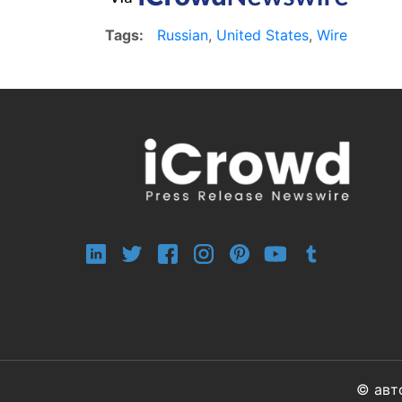
Tags:
Russian
,
United States
,
Wire
© авт