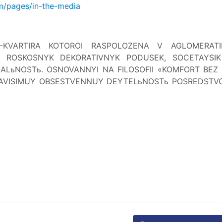
om/pages/in-the-media
AB-KVARTIRA KOTOROI RASPOLOZENA V AGLOMERATI
 ROSKOSNYK DEKORATIVNYK PODUSEK, SOCETAYSIK
NALьNOSTь. OSNOVANNYI NA FILOSOFII «KOMFORT BEZ
NEZAVISIMUY OBSESTVENNUY DEYTELьNOSTь POSREDST