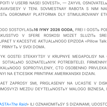
TI V USERB NASEI SOVESTI», — ZAYVIL OSNOVATELь Th
STAVAVSIESY V TENI. SOVMESTNAY RABOTA S NIM NA
 ESTь OGROMNAY PLATFORMA DLY STIMULIROVANIY ET
ROGO SOSTOYLASь
16 IYNY 2026 GODA,
FREI I GOSTь 
KUSSTVO V SFERE ROSKOSI MOZET SLUZITь SRED
PAET V KACESTVE AKTUALьNOGO EPIZODA «Pillow Talk
T PRINYTь V SVOI DOMA.
K GOSTEI STEKAYTSY V KRUPNYE MEGAPOLISY NA GLO
Y SOTIALьNO SOZNATELьNYK POTREBITELEI. FIRMENN
LOKALьNOGO SOPROTIVLENIY, CTO OSOBENNO PRIVLEKA
I NA ETICESKIK PRINTIPAK AMERIKANSKII DIZAIN.
MAET ZAPROSY SMI, PRIGLASENIY NA UCASTIE V DIS
IMOSVYZI MEZDU DEYTELьNOSTьY MALOGO BIZNESA, I
ASTA
«The Raid
» ILI OZNAKOMITьSY S DIZAINAMI, UDOS