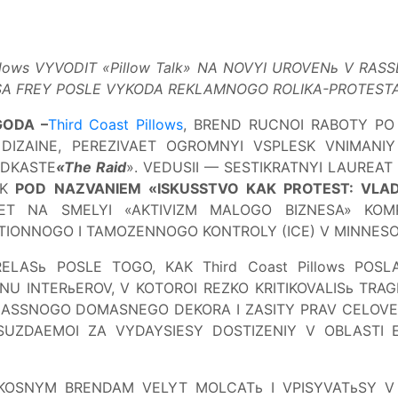
llows VYVODIT «Pillow Talk» NA NOVYI UROVENь V RA
SA FREY POSLE VYKODA REKLAMNOGO ROLIKA-PROTEST
GODA –
Third Coast Pillows
, BREND RUCNOI RABOTY PO
IZAINE, PEREZIVAET OGROMNYI VSPLESK VNIMANI
ODKASTE
«The Raid
». VEDUSII — SESTIKRATNYI LAUREAT
K
POD NAZVANIEM «ISKUSSTVO KAK PROTEST: VLAD
ET NA SMELYI «AKTIVIZM MALOGO BIZNESA» KOMP
ATIONNOGO I TAMOZENNOGO KONTROLY (ICE) V MINNESO
ELASь POSLE TOGO, KAK Third Coast Pillows POS
U INTERьEROV, V KOTOROI REZKO KRITIKOVALISь TRAGI
LASSNOGO DOMASNEGO DEKORA I ZASITY PRAV CELOV
ISUZDAEMOI ZA VYDAYSIESY DOSTIZENIY V OBLASTI 
OSKOSNYM BRENDAM VELYT MOLCATь I VPISYVATьSY V