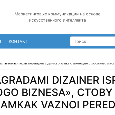
Маркетинговые коммуникации на основе
искусственного интеллекта
И
КОНТАКТ
ыл автоматически переведен с другого языка с помощью стороннего инст
GRADAMI DIZAINER I
OGO BIZNESA», CTOBY
 RAMKAK VAZNOI PERE