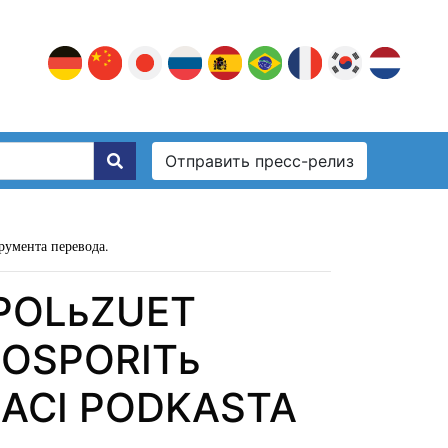
Отправить пресс-релиз
румента перевода.
SPOLьZUET
 OSPORITь
DACI PODKASTA