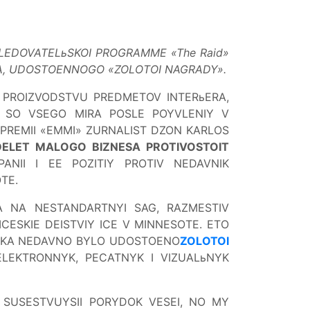
SSLEDOVATELьSKOI PROGRAMME «The Raid»
A, UDOSTOENNOGO «ZOLOTOI NAGRADY».
 PROIZVODSTVU PREDMETOV INTERьERA,
Y SO VSEGO MIRA POSLE POYVLENIY V
 PREMII «EMMI» ZURNALIST DZON KARLOS
ELET MALOGO BIZNESA PROTIVOSTOIT
ANII I EE POZITIY PROTIV NEDAVNIK
TE.
LA NA NESTANDARTNYI SAG, RAZMESTIV
CESKIE DEISTVIY ICE V MINNESOTE. ETO
EKA NEDAVNO BYLO UDOSTOENO
ZOLOTOI
ELEKTRONNYK, PECATNYK I VIZUALьNYK
 SUSESTVUYSII PORYDOK VESEI, NO MY