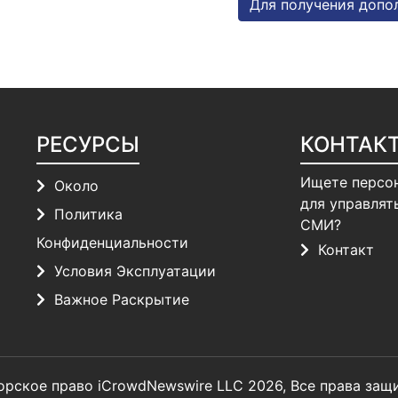
Для получения допо
РЕСУРСЫ
КОНТАК
Ищете персо
Около
для управлят
Политика
СМИ?
Конфиденциальности
Контакт
Условия Эксплуатации
Важное Раскрытие
орское право iCrowdNewswire LLC 2026, Все права защ