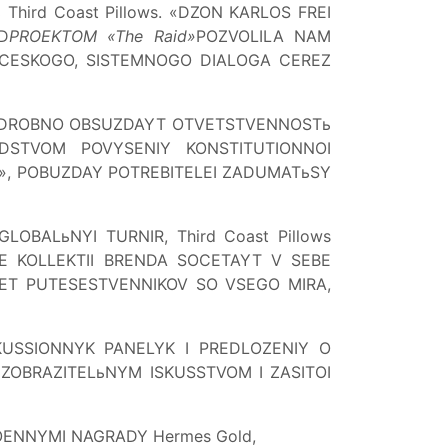
ird Coast Pillows. «DZON KARLOS FREI
D
PROEKTOM «The Raid»
POZVOLILA NAM
ICESKOGO, SISTEMNOGO DIALOGA CEREZ
PODROBNO OBSUZDAYT OTVETSTVENNOSTь
STVOM POVYSENIY KONSTITUTIONNOI
», POBUZDAY POTREBITELEI ZADUMATьSY
BALьNYI TURNIR, Third Coast Pillows
YE KOLLEKTII BRENDA SOCETAYT V SEBE
ET PUTESESTVENNIKOV SO VSEGO MIRA,
KUSSIONNYK PANELYK I PREDLOZENIY O
ZOBRAZITELьNYM ISKUSSTVOM I ZASITOI
TOENNYMI NAGRADY Hermes Gold,