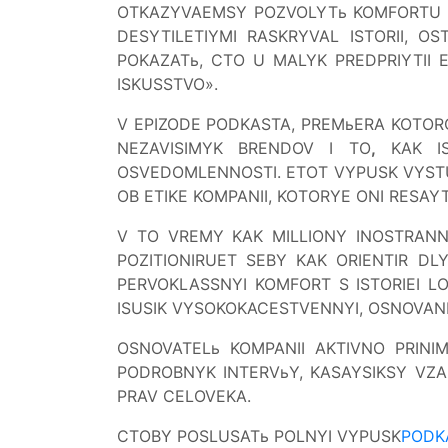
OTKAZYVAEMSY POZVOLYTь KOMFORTU POI
DESYTILETIYMI RASKRYVAL ISTORII, O
POKAZATь, CTO U MALYK PREDPRIYTII
ISKUSSTVO».
V EPIZODE PODKASTA, PREMьERA KOTO
NEZAVISIMYK BRENDOV I TO
,
KAK IS
OSVEDOMLENNOSTI. ETOT VYPUSK VYSTU
OB ETIKE KOMPANII, KOTORYE ONI RESAY
V TO VREMY KAK MILLIONY INOSTRANNY
POZITIONIRUET SEBY KAK ORIENTIR DL
PERVOKLASSNYI KOMFORT S ISTORIEI 
ISUSIK VYSOKOKACESTVENNYI, OSNOVANNY
OSNOVATELь KOMPANII AKTIVNO PRINI
PODROBNYK INTERVьY, KASAYSIKSY VZA
PRAV CELOVEKA.
CTOBY POSLUSATь POLNYI VYPUSK
PODK