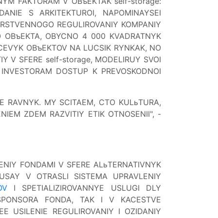
M FAKTORAM V OBъEKTAK self-storage:
DANIE S ARKITEKTUROI, NAPOMINAYSEI
RSTVENNOGO REGULIROVANIY KOMPANIY
O OBъEKTA, OBYCNO 4 000 KVADRATNYK
CEVYK OBъEKTOV NA LUCSIK RYNKAK, NO
Y V SFERE self-storage, MODELIRUY SVOI
ь INVESTORAM DOSTUP K PREVOSKODNOI
EBE RAVNYK. MY SCITAEM, CTO KULьTURA,
IEM ZDEM RAZVITIY ETIK OTNOSENII", -
ENIY FONDAMI V SFERE ALьTERNATIVNYK
USAY V OTRASLI SISTEMA UPRAVLENIY
OV
I SPETIALIZIROVANNYE USLUGI DLY
SPONSORA FONDA, TAK I V KACESTVE
 USILENIE REGULIROVANIY I OZIDANIY