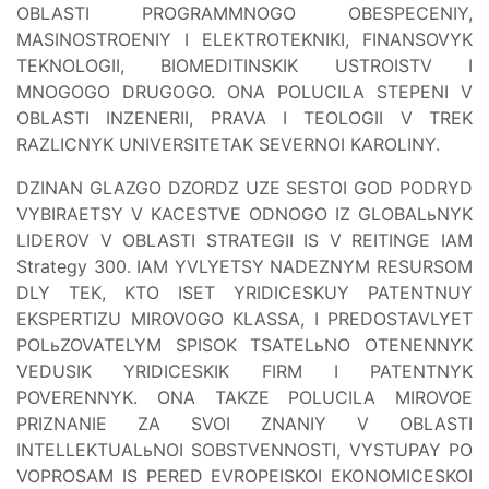
OBLASTI PROGRAMMNOGO OBESPECENIY,
MASINOSTROENIY I ELEKTROTEKNIKI, FINANSOVYK
TEKNOLOGII, BIOMEDITINSKIK USTROISTV I
MNOGOGO DRUGOGO. ONA POLUCILA STEPENI V
OBLASTI INZENERII, PRAVA I TEOLOGII V TREK
RAZLICNYK UNIVERSITETAK SEVERNOI KAROLINY.
DZINAN GLAZGO DZORDZ UZE SESTOI GOD PODRYD
VYBIRAETSY V KACESTVE ODNOGO IZ GLOBALьNYK
LIDEROV V OBLASTI STRATEGII IS V REITINGE IAM
Strategy 300. IAM YVLYETSY NADEZNYM RESURSOM
DLY TEK, KTO ISET YRIDICESKUY PATENTNUY
EKSPERTIZU MIROVOGO KLASSA, I PREDOSTAVLYET
POLьZOVATELYM SPISOK TSATELьNO OTENENNYK
VEDUSIK YRIDICESKIK FIRM I PATENTNYK
POVERENNYK. ONA TAKZE POLUCILA MIROVOE
PRIZNANIE ZA SVOI ZNANIY V OBLASTI
INTELLEKTUALьNOI SOBSTVENNOSTI, VYSTUPAY PO
VOPROSAM IS PERED EVROPEISKOI EKONOMICESKOI