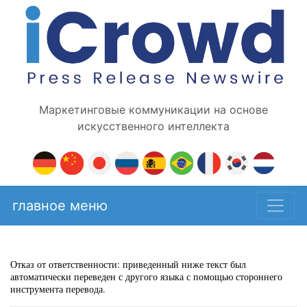
Маркетинговые коммуникации на основе
искусственного интеллекта
главное меню
Отказ от ответственности: приведенный ниже текст был
автоматически переведен с другого языка с помощью стороннего
инструмента перевода.