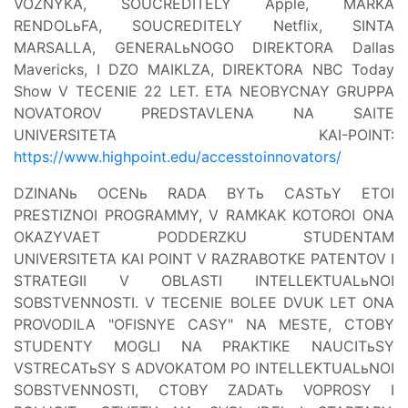
VOZNYKA, SOUCREDITELY Apple, MARKA
RENDOLьFA, SOUCREDITELY Netflix, SINTA
MARSALLA, GENERALьNOGO DIREKTORA Dallas
Mavericks, I DZO MAIKLZA, DIREKTORA NBC Today
Show V TECENIE 22 LET. ETA NEOBYCNAY GRUPPA
NOVATOROV PREDSTAVLENA NA SAITE
UNIVERSITETA KAI-POINT:
https://www.highpoint.edu/accesstoinnovators/
DZINANь OCENь RADA BYTь CASTьY ETOI
PRESTIZNOI PROGRAMMY, V RAMKAK KOTOROI ONA
OKAZYVAET PODDERZKU STUDENTAM
UNIVERSITETA KAI POINT V RAZRABOTKE PATENTOV I
STRATEGII V OBLASTI INTELLEKTUALьNOI
SOBSTVENNOSTI. V TECENIE BOLEE DVUK LET ONA
PROVODILA "OFISNYE CASY" NA MESTE, CTOBY
STUDENTY MOGLI NA PRAKTIKE NAUCITьSY
VSTRECATьSY S ADVOKATOM PO INTELLEKTUALьNOI
SOBSTVENNOSTI, CTOBY ZADATь VOPROSY I