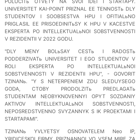
POLUCITь OTVETY NA SVOI IDEI I STARTAPY.
UNIVERSITET KAI-POINT PRIZNAL EE TENNOSTь DLY
STUDENTOV I SOOBSESTVA HPU I OFITIALьNO
PRIGLASIL EE PRISOEDINITьSY K HPU V KACESTVE
EKSPERTA PO INTELLEKTUALьNOI SOBSTVENNOSTI
V REZIDENTII V 2022 GODU.
"DLY MENY BOLьSAY CESTь I RADOSTь
PODDERZIVATь UNIVERSITET I EGO STUDENTOV V
ROLI EKSPERTA PO INTELLEKTUALьNOI
SOBSTVENNOSTI V REZIDENTII HPU", - GOVORIT
TZINANь. "Y S NETERPENIEM ZDU SLEDUYSEGO
GODA, CTOBY PRODOLZITь PREDLAGATь
STUDENTAM NEOBYKNOVENNYI OPYT SOZDANIY
AKTIVOV INTELLEKTUALьNOI SOBSTVENNOSTI,
NEPOSREDSTVENNO SVYZANNYK S IK PROEKTAMI I
STARTAPAMI".
TZINANь YVLYETSY OSNOVATELEM Neo IP,
YRIDICESKOI FIRMY, PRIZNANNOI VO VSEM MIRE ZA