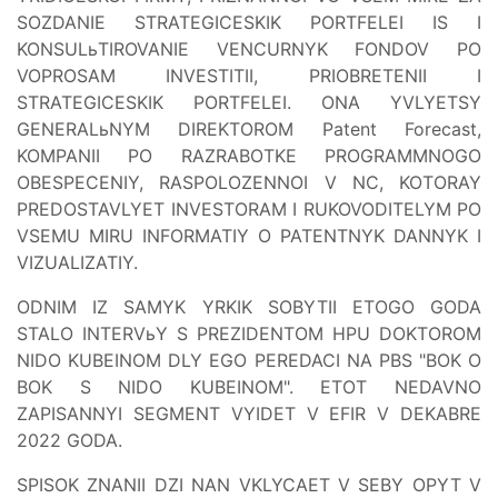
SOZDANIE STRATEGICESKIK PORTFELEI IS I
KONSULьTIROVANIE VENCURNYK FONDOV PO
VOPROSAM INVESTITII, PRIOBRETENII I
STRATEGICESKIK PORTFELEI. ONA YVLYETSY
GENERALьNYM DIREKTOROM Patent Forecast,
KOMPANII PO RAZRABOTKE PROGRAMMNOGO
OBESPECENIY, RASPOLOZENNOI V NC, KOTORAY
PREDOSTAVLYET INVESTORAM I RUKOVODITELYM PO
VSEMU MIRU INFORMATIY O PATENTNYK DANNYK I
VIZUALIZATIY.
ODNIM IZ SAMYK YRKIK SOBYTII ETOGO GODA
STALO INTERVьY S PREZIDENTOM HPU DOKTOROM
NIDO KUBEINOM DLY EGO PEREDACI NA PBS "BOK O
BOK S NIDO KUBEINOM". ETOT NEDAVNO
ZAPISANNYI SEGMENT VYIDET V EFIR V DEKABRE
2022 GODA.
SPISOK ZNANII DZI NAN VKLYCAET V SEBY OPYT V