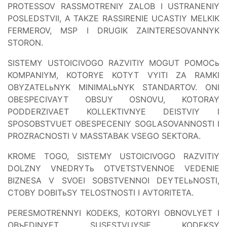
PROTESSOV RASSMOTRENIY ZALOB I USTRANENIY
POSLEDSTVII, A TAKZE RASSIRENIE UCASTIY MELKIK
FERMEROV, MSP I DRUGIK ZAINTERESOVANNYK
STORON.
SISTEMY USTOICIVOGO RAZVITIY MOGUT POMOCь
KOMPANIYM, KOTORYE KOTYT VYITI ZA RAMKI
OBYZATELьNYK MINIMALьNYK STANDARTOV. ONI
OBESPECIVAYT OBSUY OSNOVU, KOTORAY
PODDERZIVAET KOLLEKTIVNYE DEISTVIY I
SPOSOBSTVUET OBESPECENIY SOGLASOVANNOSTI I
PROZRACNOSTI V MASSTABAK VSEGO SEKTORA.
KROME TOGO, SISTEMY USTOICIVOGO RAZVITIY
DOLZNY VNEDRYTь OTVETSTVENNOE VEDENIE
BIZNESA V SVOEI SOBSTVENNOI DEYTELьNOSTI,
CTOBY DOBITьSY TELOSTNOSTI I AVTORITETA.
PERESMOTRENNYI KODEKS, KOTORYI OBNOVLYET I
OBъEDINYET SUSESTVUYSIE KODEKSY