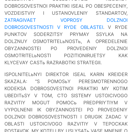
DOBROSOVESTNOI PRAKTIKI ISEAL PO OBESPECENIY,
VOZDEISTVIY I USTANOVLENIY STANDARTOV,
ZATRAGIVAET VOPROSY DOLZNOI
DOBROSOVESTNOSTI V RYDE OBLASTEI
. V RYDE
PUNKTOV SODERZITSY PRYMAY SSYLKA NA
DOLZNUY OSMOTRITELьNOSTь, A OPREDELENIE
OBYZANNOSTEI PO PROVEDENIY DOLZNOI
OSMOTRITELьNOSTI POZITIONIRUETSY KAK
KLYCEVAY CASTь RAZRABOTKI STRATEGII.
ISPOLNITELьNYI DIREKTOR ISEAL KARIN KREIDER
SKAZALA: "S POMOSьY PERESMOTRENNOGO
KODEKSA DOBROSOVESTNOI PRAKTIKI MY KOTIM
UBEDITьSY V TOM, CTO SISTEMY USTOICIVOGO
RAZVITIY MOGUT POMOCь PREDPRIYTIYM V
VYPOLNENII IK OBYZANNOSTEI PO PROVEDENIY
DOLZNOI DOBROSOVESTNOSTI I DRUGIK ZADAC V
OBLASTI USTOICIVOGO RAZVITIY V TEPOCKAK
POSTAVOK. MY KOTELI BY USLYSATь VASE MNENIE O