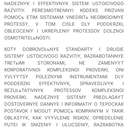
NADEZNYK I EFFEKTIVNYK SISTEM USTOICIVOGO
RAZVITIY. PERESMOTRENNYI KODEKS PRIZVAN
POMOCь ETIM SISTEMAM VNEDRITь NEOBKODIMYE
PROTESSY, V TOM CISLE DLY PODDERZKI,
OBLEGCENIY I UKREPLENIY PROTESSOV DOLZNOI
OSMOTRITELьNOSTI.
KOTY DOBROVOLьNYE STANDARTY I DRUGIE
SISTEMY USTOICIVOGO RAZVITIY, RAZRABOTANNYE
TRETьIMI STORONAMI, NE ZAMENYYT
KORPORATIVNOI KOMPLEKSNOI PROVERKI, ONI
YVLYYTSY POLEZNYMI INSTRUMENTAMI DLY
PODDERZKI EFFEKTIVNYK, SPRAVEDLIVYK I
REZULьTATIVNYK PROTESSOV KOMPLEKSNOI
PROVERKI. NADEZNYE SISTEMY PREDLAGAYT
DOSTOVERNYE DANNYE I INFORMATIY O TEPOCKAK
POSTAVOK I MOGUT POMOCь KOMPANIYM V TAKIK
OBLASTYK, KAK VYYVLENIE RISKOV, OPREDELENIE
PUTEI IK SNIZENIY I ULUCSENIY, RAZRABOTKA