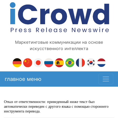
Маркетинговые коммуникации на основе
искусственного интеллекта
главное меню
Отказ от ответственности: приведенный ниже текст был
автоматически переведен с другого языка с помощью стороннего
инструмента перевода.