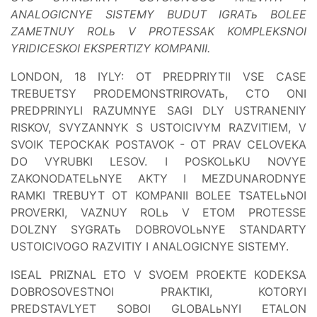
ANALOGICNYE SISTEMY BUDUT IGRATь BOLEE
ZAMETNUY ROLь V PROTESSAK KOMPLEKSNOI
YRIDICESKOI EKSPERTIZY KOMPANII.
LONDON, 18 IYLY: OT PREDPRIYTII VSE CASE
TREBUETSY PRODEMONSTRIROVATь, CTO ONI
PREDPRINYLI RAZUMNYE SAGI DLY USTRANENIY
RISKOV, SVYZANNYK S USTOICIVYM RAZVITIEM, V
SVOIK TEPOCKAK POSTAVOK - OT PRAV CELOVEKA
DO VYRUBKI LESOV. I POSKOLьKU NOVYE
ZAKONODATELьNYE AKTY I MEZDUNARODNYE
RAMKI TREBUYT OT KOMPANII BOLEE TSATELьNOI
PROVERKI, VAZNUY ROLь V ETOM PROTESSE
DOLZNY SYGRATь DOBROVOLьNYE STANDARTY
USTOICIVOGO RAZVITIY I ANALOGICNYE SISTEMY.
ISEAL PRIZNAL ETO V SVOEM PROEKTE KODEKSA
DOBROSOVESTNOI PRAKTIKI, KOTORYI
PREDSTAVLYET SOBOI GLOBALьNYI ETALON