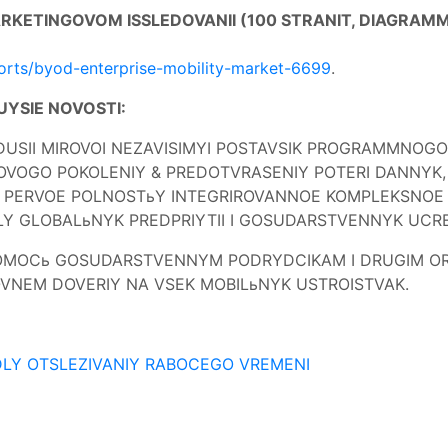
ETINGOVOM ISSLEDOVANII (100 STRANIT, DIAGRAMMY,
orts/byod-enterprise-mobility-market-6699
.
UYSIE NOVOSTI:
VEDUSII MIROVOI NEZAVISIMYI POSTAVSIK PROGRAMMNOG
OVOGO POKOLENIY & PREDOTVRASENIY POTERI DANNYK,
ZITь PERVOE POLNOSTьY INTEGRIROVANNOE KOMPLEKSNOE
Y GLOBALьNYK PREDPRIYTII I GOSUDARSTVENNYK UCRE
POMOCь GOSUDARSTVENNYM PODRYDCIKAM I DRUGIM O
VNEM DOVERIY NA VSEK MOBILьNYK USTROISTVAK.
Y OTSLEZIVANIY RABOCEGO VREMENI