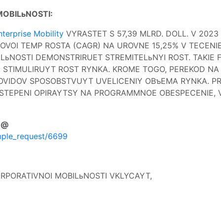
OBILьNOSTI:
erprise Mobility
VYRASTET S 57,39 MLRD. DOLL. V 2023
VOI TEMP ROSTA (CAGR) NA UROVNE 15,25% V TECENI
ILьNOSTI DEMONSTRIRUET STREMITELьNYI ROST. TAKIE 
, STIMULIRUYT ROST RYNKA. KROME TOGO, PEREKOD NA 
KOVIDOV SPOSOBSTVUYT UVELICENIY OBъEMA RYNKA. P
I STEPENI OPIRAYTSY NA PROGRAMMNOE OBESPECENIE, 
t @
mple_request/6699
ORPORATIVNOI MOBILьNOSTI VKLYCAYT,