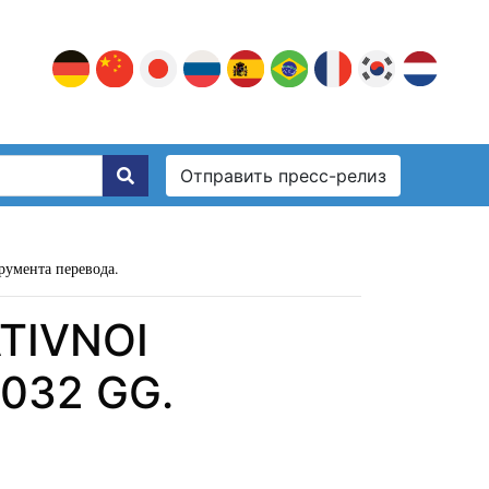
Отправить пресс-релиз
румента перевода.
TIVNOI
032 GG.