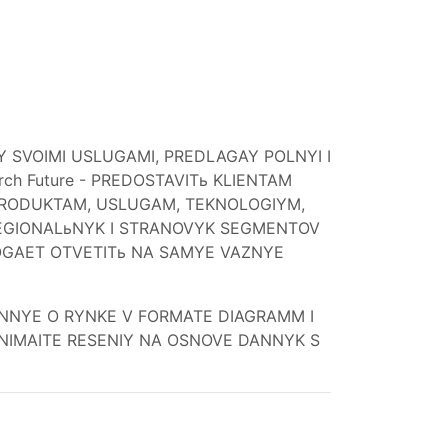
Y SVOIMI USLUGAMI, PREDLAGAY POLNYI I
ch Future - PREDOSTAVITь KLIENTAM
 PRODUKTAM, USLUGAM, TEKNOLOGIYM,
EGIONALьNYK I STRANOVYK SEGMENTOV
MOGAET OTVETITь NA SAMYE VAZNYE
 DANNYE O RYNKE V FORMATE DIAGRAMM I
RINIMAITE RESENIY NA OSNOVE DANNYK S