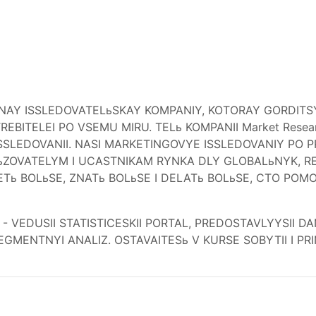
ALьNAY ISSLEDOVATELьSKAY KOMPANIY, KOTORAY GORDITS
EBITELEI PO VSEMU MIRU. TELь KOMPANII Market Resear
ISSLEDOVANII. NASI MARKETINGOVYE ISSLEDOVANIY PO
ZOVATELYM I UCASTNIKAM RYNKA DLY GLOBALьNYK, R
Tь BOLьSE, ZNATь BOLьSE I DELATь BOLьSE, CTO PO
" - VEDUSII STATISTICESKII PORTAL, PREDOSTAVLYYSII
SEGMENTNYI ANALIZ. OSTAVAITESь V KURSE SOBYTII I P