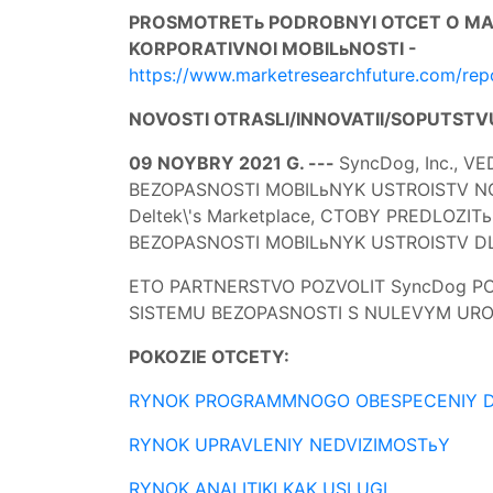
PROSMOTRETь PODROBNYI OTCET O MARK
KORPORATIVNOI MOBILьNOSTI -
https://www.marketresearchfuture.com/rep
NOVOSTI OTRASLI/INNOVATII/SOPUTSTV
09 NOYBRY 2021 G. ---
SyncDog, Inc., 
BEZOPASNOSTI MOBILьNYK USTROISTV N
Deltek\'s Marketplace, CTOBY PREDLO
BEZOPASNOSTI MOBILьNYK USTROISTV DL
ETO PARTNERSTVO POZVOLIT SyncDog 
SISTEMU BEZOPASNOSTI S NULEVYM URO
POKOZIE OTCETY:
RYNOK PROGRAMMNOGO OBESPECENIY DL
RYNOK UPRAVLENIY NEDVIZIMOSTьY
RYNOK ANALITIKI KAK USLUGI