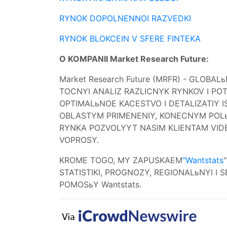
RYNOK DOPOLNENNOI RAZVEDKI
RYNOK BLOKCEIN V SFERE FINTEKA
O KOMPANII Market Research Future:
Market Research Future (MRFR) - GLOB
TOCNYI ANALIZ RAZLICNYK RYNKOV I POTR
OPTIMALьNOE KACESTVO I DETALIZATIY 
OBLASTYM PRIMENENIY, KONECNYM POLь
RYNKA POZVOLYYT NASIM KLIENTAM VIDE
VOPROSY.
KROME TOGO, MY ZAPUSKAEM
"Wantstats
STATISTIKI, PROGNOZY, REGIONALьNYI I 
POMOSьY Wantstats.