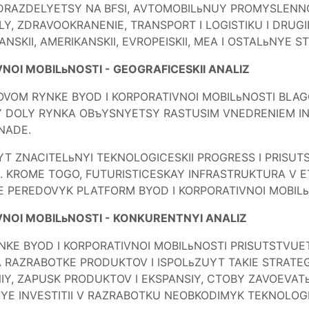
DRAZDELYETSY NA
BFSI, AVTOMOBILьNUY PROMYSLENNO
Y, ZDRAVOOKRANENIE, TRANSPORT I LOGISTIKU I DRUG
SKII, AMERIKANSKII, EVROPEISKII, MEA I OSTALьNYE S
NOI MOBILьNOSTI - GEOGRAFICESKII ANALIZ
OVOM RYNKE BYOD I KORPORATIVNOI MOBILьNOSTI BLAG
Y DOLY RYNKA OBъYSNYETSY RASTUSIM VNEDRENIEM INT
ANADE.
T ZNACITELьNYI TEKNOLOGICESKII PROGRESS I PRISUTS
I. KROME TOGO, FUTURISTICESKAY INFRASTRUKTURA V
 PEREDOVYK PLATFORM BYOD I KORPORATIVNOI MOBILь
NOI MOBILьNOSTI - KONKURENTNYI ANALIZ
YNKE BYOD I KORPORATIVNOI MOBILьNOSTI PRISUTSTVU
A RAZRABOTKE PRODUKTOV I ISPOLьZUYT TAKIE STRATEG
NIY, ZAPUSK PRODUKTOV I EKSPANSIY, CTOBY ZAVOEVA
E INVESTITII V RAZRABOTKU NEOBKODIMYK TEKNOLOGII