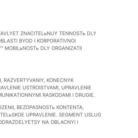
TAVLYET ZNACITELьNUY TENNOSTь DLY
BLASTI BYOD I KORPORATIVNOI
 MOBILьNOSTь DLY ORGANIZATII
, RAZVERTYVANIY, KONECNYK
AVLENIE USTROISTVAMI, UPRAVLENIE
MUNIKATIONNYMI RASKODAMI I DRUGIE.
ZENII, BEZOPASNOSTь KONTENTA,
ATELьSKOE UPRAVLENIE. SEGMENT USLUG
ODRAZDELYETSY NA OBLACNYI I