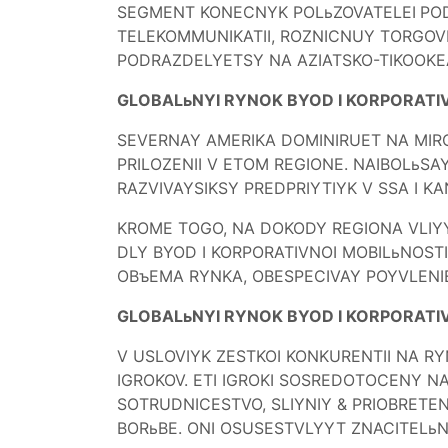
SEGMENT KONECNYK POLьZOVATELEI
PO
TELEKOMMUNIKATII, ROZNICNUY TORGOVL
PODRAZDELYETSY NA AZIATSKO-TIKOOKEAN
GLOBALьNYI RYNOK BYOD I KORPORATIV
SEVERNAY AMERIKA DOMINIRUET NA MIR
PRILOZENII V ETOM REGIONE. NAIBOLьSA
RAZVIVAYSIKSY PREDPRIYTIYK V SSA I K
KROME TOGO, NA DOKODY REGIONA VLIYY
DLY BYOD I KORPORATIVNOI MOBILьNOST
OBъEMA RYNKA, OBESPECIVAY POYVLENIE
GLOBALьNYI RYNOK BYOD I KORPORATIV
V USLOVIYK ZESTKOI KONKURENTII NA R
IGROKOV. ETI IGROKI SOSREDOTOCENY N
SOTRUDNICESTVO, SLIYNIY & PRIOBRETE
BORьBE. ONI OSUSESTVLYYT ZNACITELьNY