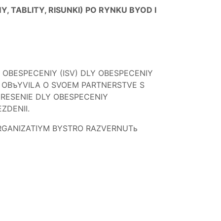
 TABLITY, RISUNKI) PO RYNKU BYOD I
O OBESPECENIY (ISV) DLY OBESPECENIY
 OBъYVILA O SVOEM PARTNERSTVE S
 RESENIE DLY OBESPECENIY
ZDENII.
RGANIZATIYM BYSTRO RAZVERNUTь