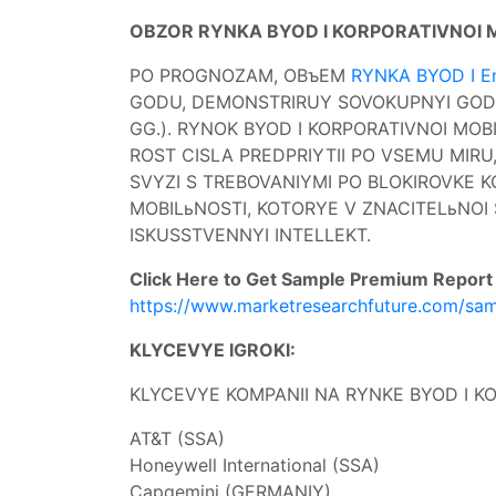
OBZOR RYNKA BYOD I KORPORATIVNOI M
PO PROGNOZAM, OBъEM
RYNKA BYOD I Ent
GODU, DEMONSTRIRUY SOVOKUPNYI GODO
GG.). RYNOK BYOD I KORPORATIVNOI MOB
ROST CISLA PREDPRIYTII PO VSEMU MIRU
SVYZI S TREBOVANIYMI PO BLOKIROVKE 
MOBILьNOSTI, KOTORYE V ZNACITELьNO
ISKUSSTVENNYI INTELLEKT.
Click Here to Get Sample Premium Repor
https://www.marketresearchfuture.com/sa
KLYCEVYE IGROKI:
KLYCEVYE KOMPANII NA RYNKE BYOD I K
AT&T (SSA)
Honeywell International (SSA)
Capgemini (GERMANIY)