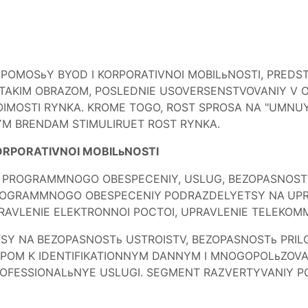
 POMOSьY BYOD I KORPORATIVNOI MOBILьNOSTI, PREDS
 TAKIM OBRAZOM, POSLEDNIE USOVERSENSTVOVANIY V O
IMOSTI RYNKA. KROME TOGO, ROST SPROSA NA "UMNUY"
YM BRENDAM STIMULIRUET ROST RYNKA.
ORPORATIVNOI MOBILьNOSTI
PROGRAMMNOGO OBESPECENIY, USLUG, BEZOPASNOSTI
 PROGRAMMNOGO OBESPECENIY
PODRAZDELYETSY NA
UPR
PRAVLENIE ELEKTRONNOI POCTOI, UPRAVLENIE TELEKOM
SY NA
BEZOPASNOSTь USTROISTV, BEZOPASNOSTь PRILO
UPOM K IDENTIFIKATIONNYM DANNYM I MNOGOPOLьZOV
ROFESSIONALьNYE USLUGI. SEGMENT RAZVERTYVANIY P