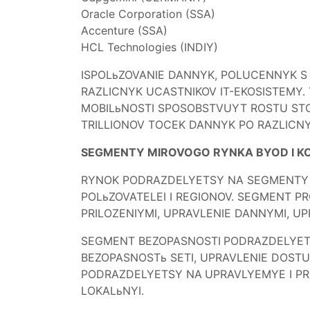
Oracle Corporation (SSA)
Accenture (SSA)
HCL Technologies (INDIY)
ISPOLьZOVANIE DANNYK, POLUCENNYK S
RAZLICNYK UCASTNIKOV IT-EKOSISTEMY.
MOBILьNOSTI SPOSOBSTVUYT ROSTU STO
TRILLIONOV TOCEK DANNYK PO RAZLICN
SEGMENTY MIROVOGO RYNKA BYOD I K
RYNOK PODRAZDELYETSY NA SEGMENTY 
POLьZOVATELEI I REGIONOV. SEGMENT
PRILOZENIYMI, UPRAVLENIE DANNYMI, U
SEGMENT BEZOPASNOSTI
PODRAZDELYET
BEZOPASNOSTь SETI, UPRAVLENIE DOST
PODRAZDELYETSY NA
UPRAVLYEMYE I P
LOKALьNYI.