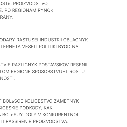
STь, PROIZVODSTVO,
IE. PO REGIONAM RYNOK
TRANY.
ODARY RASTUSEI INDUSTRII OBLACNYK
ERNETA VESEI I POLITIKI BYOD NA
TVIE RAZLICNYK POSTAVSIKOV RESENII
 ETOM REGIONE SPOSOBSTVUET ROSTU
NOSTI.
ET BOLьSOE KOLICESTVO ZAMETNYK
ICESKIE PODKODY, KAK
Tь BOLьSUY DOLY V KONKURENTNOI
 I RASSIRENIE PROIZVODSTVA.