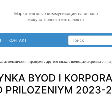
Маркетинговые коммуникации на основе
искусственного интеллекта
И
КОНТАКТ
ыл автоматически переведен с другого языка с помощью стороннего инст
YNKA BYOD I KORPORA
 PRILOZENIYM 2023-2