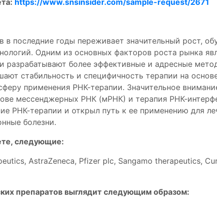
ета:
https://www.snsinsider.com/sample-request/2671
в в последние годы переживает значительный рост, об
ологий. Одним из основных факторов роста рынка яв
и разрабатывают более эффективные и адресные метод
шают стабильность и специфичность терапии на основ
сферу применения РНК-терапии. Значительное внимани
нове мессенджерных РНК (мРНК) и терапия РНК-интерф
ие РНК-терапии и открыл путь к ее применению для ле
онные болезни.
ете, следующие:
apeutics, AstraZeneca, Pfizer plc, Sangamo therapeutics, C
ких препаратов выглядит следующим образом: