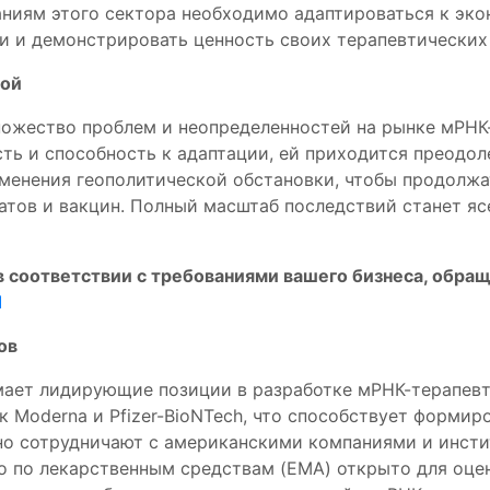
аниям этого сектора необходимо адаптироваться к эко
и и демонстрировать ценность своих терапевтических
ной
ножество проблем и неопределенностей на рынке мРНК
сть и способность к адаптации, ей приходится преодол
зменения геополитической обстановки, чтобы продолж
тов и вакцин. Полный масштаб последствий станет яс
в соответствии с требованиями вашего бизнеса, обра
1
ов
мает лидирующие позиции в разработке мРНК-терапевти
к Moderna и Pfizer-BioNTech, что способствует форм
но сотрудничают с американскими компаниями и инсти
о по лекарственным средствам (EMA) открыто для оце