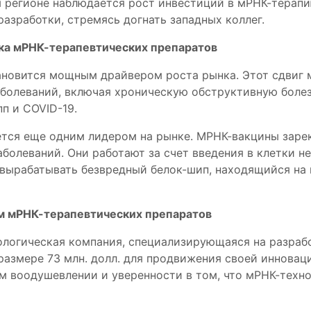
 регионе наблюдается рост инвестиций в мРНК-терапию
азработки, стремясь догнать западных коллег.
ка мРНК-терапевтических препаратов
ановится мощным драйвером роста рынка. Этот сдвиг
олеваний, включая хроническую обструктивную болезн
п и COVID-19.
ется еще одним лидером на рынке. МРНК-вакцины заре
болеваний. Они работают за счет введения в клетки н
вырабатывать безвредный белок-шип, находящийся на 
ом мРНК-терапевтических препаратов
нологическая компания, специализирующаяся на разраб
азмере 73 млн. долл. для продвижения своей инновац
м воодушевлении и уверенности в том, что мРНК-техн