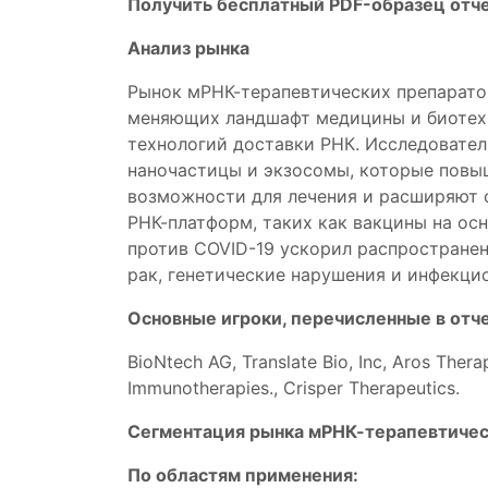
Получить бесплатный PDF-образец отч
Анализ рынка
Рынок мРНК-терапевтических препарато
меняющих ландшафт медицины и биотехн
технологий доставки РНК. Исследовател
наночастицы и экзосомы, которые повы
возможности для лечения и расширяют 
РНК-платформ, таких как вакцины на ос
против COVID-19 ускорил распространен
рак, генетические нарушения и инфекци
Основные игроки, перечисленные в отч
BioNtech AG, Translate Bio, Inc, Aros Ther
Immunotherapies., Crisper Therapeutics.
Сегментация рынка мРНК-терапевтичес
По областям применения: