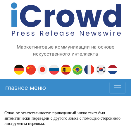
Маркетинговые коммуникации на основе
искусственного интеллекта
главное меню
Отказ от ответственности: приведенный ниже текст был
автоматически переведен с другого языка с помощью стороннего
инструмента перевода.