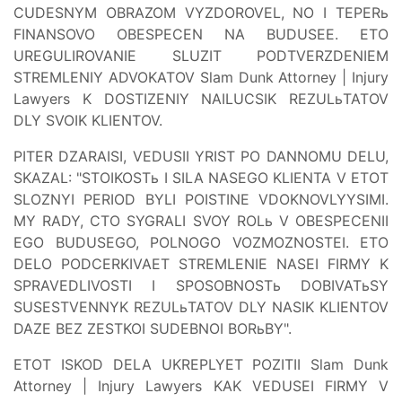
CUDESNYM OBRAZOM VYZDOROVEL, NO I TEPERь
FINANSOVO OBESPECEN NA BUDUSEE. ETO
UREGULIROVANIE SLUZIT PODTVERZDENIEM
STREMLENIY ADVOKATOV Slam Dunk Attorney | Injury
Lawyers K DOSTIZENIY NAILUCSIK REZULьTATOV
DLY SVOIK KLIENTOV.
PITER DZARAISI, VEDUSII YRIST PO DANNOMU DELU,
SKAZAL: "STOIKOSTь I SILA NASEGO KLIENTA V ETOT
SLOZNYI PERIOD BYLI POISTINE VDOKNOVLYYSIMI.
MY RADY, CTO SYGRALI SVOY ROLь V OBESPECENII
EGO BUDUSEGO, POLNOGO VOZMOZNOSTEI. ETO
DELO PODCERKIVAET STREMLENIE NASEI FIRMY K
SPRAVEDLIVOSTI I SPOSOBNOSTь DOBIVATьSY
SUSESTVENNYK REZULьTATOV DLY NASIK KLIENTOV
DAZE BEZ ZESTKOI SUDEBNOI BORьBY".
ETOT ISKOD DELA UKREPLYET POZITII Slam Dunk
Attorney | Injury Lawyers KAK VEDUSEI FIRMY V