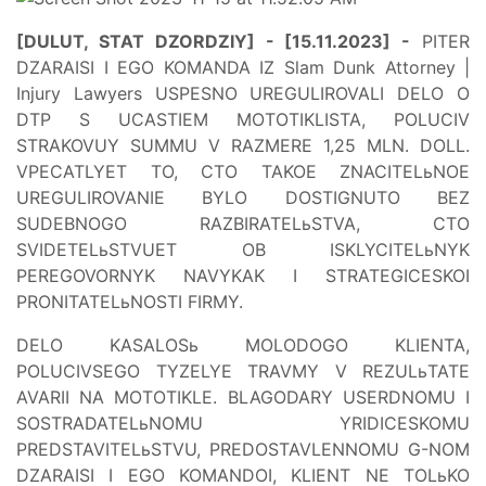
[DULUT, STAT DZORDZIY] - [15.11.2023] -
PITER
DZARAISI I EGO KOMANDA IZ Slam Dunk Attorney |
Injury Lawyers USPESNO UREGULIROVALI DELO O
DTP S UCASTIEM MOTOTIKLISTA, POLUCIV
STRAKOVUY SUMMU V RAZMERE 1,25 MLN. DOLL.
VPECATLYET TO, CTO TAKOE ZNACITELьNOE
UREGULIROVANIE BYLO DOSTIGNUTO BEZ
SUDEBNOGO RAZBIRATELьSTVA, CTO
SVIDETELьSTVUET OB ISKLYCITELьNYK
PEREGOVORNYK NAVYKAK I STRATEGICESKOI
PRONITATELьNOSTI FIRMY.
DELO KASALOSь MOLODOGO KLIENTA,
POLUCIVSEGO TYZELYE TRAVMY V REZULьTATE
AVARII NA MOTOTIKLE. BLAGODARY USERDNOMU I
SOSTRADATELьNOMU YRIDICESKOMU
PREDSTAVITELьSTVU, PREDOSTAVLENNOMU G-NOM
DZARAISI I EGO KOMANDOI, KLIENT NE TOLьKO