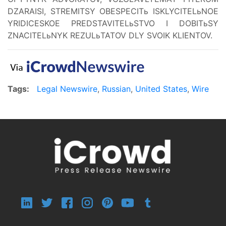
DZARAISI, STREMITSY OBESPECITь ISKLYCITELьNOE
YRIDICESKOE PREDSTAVITELьSTVO I DOBITьSY
ZNACITELьNYK REZULьTATOV DLY SVOIK KLIENTOV.
Tags:
Legal Newswire
,
Russian
,
United States
,
Wire