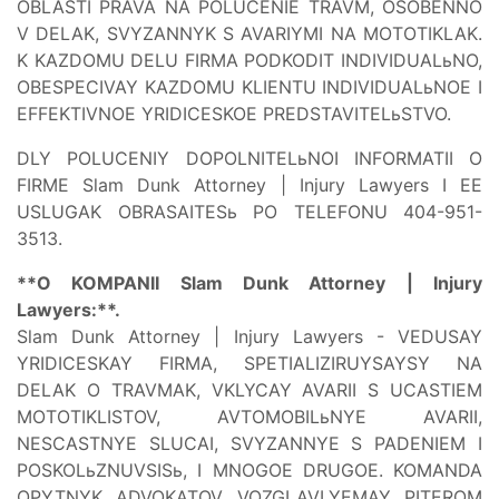
OBLASTI PRAVA NA POLUCENIE TRAVM, OSOBENNO
V DELAK, SVYZANNYK S AVARIYMI NA MOTOTIKLAK.
K KAZDOMU DELU FIRMA PODKODIT INDIVIDUALьNO,
OBESPECIVAY KAZDOMU KLIENTU INDIVIDUALьNOE I
EFFEKTIVNOE YRIDICESKOE PREDSTAVITELьSTVO.
DLY POLUCENIY DOPOLNITELьNOI INFORMATII O
FIRME Slam Dunk Attorney | Injury Lawyers I EE
USLUGAK OBRASAITESь PO TELEFONU 404-951-
3513.
**O KOMPANII Slam Dunk Attorney | Injury
Lawyers:**.
Slam Dunk Attorney | Injury Lawyers - VEDUSAY
YRIDICESKAY FIRMA, SPETIALIZIRUYSAYSY NA
DELAK O TRAVMAK, VKLYCAY AVARII S UCASTIEM
MOTOTIKLISTOV, AVTOMOBILьNYE AVARII,
NESCASTNYE SLUCAI, SVYZANNYE S PADENIEM I
POSKOLьZNUVSISь, I MNOGOE DRUGOE. KOMANDA
OPYTNYK ADVOKATOV, VOZGLAVLYEMAY PITEROM