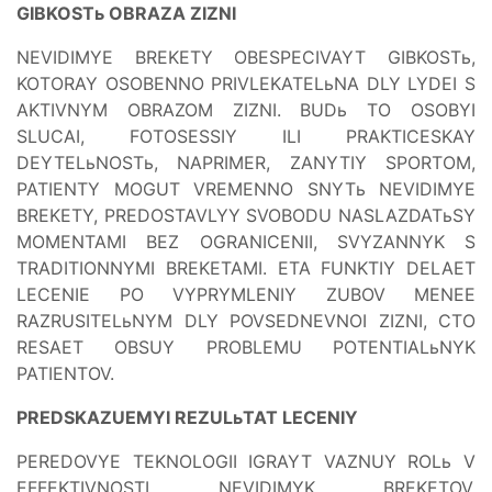
GIBKOSTь OBRAZA ZIZNI
NEVIDIMYE BREKETY OBESPECIVAYT GIBKOSTь,
KOTORAY OSOBENNO PRIVLEKATELьNA DLY LYDEI S
AKTIVNYM OBRAZOM ZIZNI. BUDь TO OSOBYI
SLUCAI, FOTOSESSIY ILI PRAKTICESKAY
DEYTELьNOSTь, NAPRIMER, ZANYTIY SPORTOM,
PATIENTY MOGUT VREMENNO SNYTь NEVIDIMYE
BREKETY, PREDOSTAVLYY SVOBODU NASLAZDATьSY
MOMENTAMI BEZ OGRANICENII, SVYZANNYK S
TRADITIONNYMI BREKETAMI. ETA FUNKTIY DELAET
LECENIE PO VYPRYMLENIY ZUBOV MENEE
RAZRUSITELьNYM DLY POVSEDNEVNOI ZIZNI, CTO
RESAET OBSUY PROBLEMU POTENTIALьNYK
PATIENTOV.
PREDSKAZUEMYI REZULьTAT LECENIY
PEREDOVYE TEKNOLOGII IGRAYT VAZNUY ROLь V
EFFEKTIVNOSTI NEVIDIMYK BREKETOV.