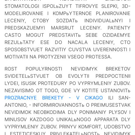
STOMATOLOGI ISPOLьZUYT TIFROVYE SLEPKI, 3D-
MODELIROVANIE I KOMPьYTERNOE PLANIROVANIE
LECENIY, CTOBY SOZDATь INDIVIDUALьNYI I
PREDSKAZUEMYI MARSRUT LECENIY. PATIENTY
CASTO MOGUT PREDSTAVITь SEBE OZIDAEMYE
REZULьTATY ESE DO NACALA LECENIY, CTO
SPOSOBSTVUET RAZVITIY CUVSTVA UVERENNOSTI I
MOTIVATII NA PROTYZENII VSEGO PROTESSA.
ROST POPULYRNOSTI NEVIDIMYK BREKETOV
SVIDETELьSTVUET OB EVOLYTII PREDPOCTENII
LYDEI, ISUSIK PROTEDURY PO VYPRYMLENIY ZUBOV.
NEZAVISIMO OT TOGO, GDE VY KOTITE USTANOVITь
PROZRACNYE BREKETY - V CIKAGO
ILI SAN-
ANTONIO, - INFORMIROVANNOSTь O PREIMUSESTVAK
NEVIDIMOK NEOBKODIMA DLY PONIMANIY PLYSOV I
MINUSOV KAZDOGO UNIKALьNOGO APPARATA DLY
VYPRYMLENIY ZUBOV. PRINYV KOMFORT, UDOBSTVO
I ESTETICESKUY PRIVLEKATELьNOSTь NEVIDIMYK