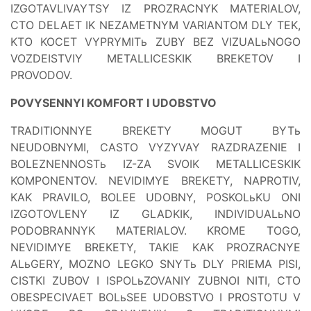
IZGOTAVLIVAYTSY IZ PROZRACNYK MATERIALOV,
CTO DELAET IK NEZAMETNYM VARIANTOM DLY TEK,
KTO KOCET VYPRYMITь ZUBY BEZ VIZUALьNOGO
VOZDEISTVIY METALLICESKIK BREKETOV I
PROVODOV.
POVYSENNYI KOMFORT I UDOBSTVO
TRADITIONNYE BREKETY MOGUT BYTь
NEUDOBNYMI, CASTO VYZYVAY RAZDRAZENIE I
BOLEZNENNOSTь IZ-ZA SVOIK METALLICESKIK
KOMPONENTOV. NEVIDIMYE BREKETY, NAPROTIV,
KAK PRAVILO, BOLEE UDOBNY, POSKOLьKU ONI
IZGOTOVLENY IZ GLADKIK, INDIVIDUALьNO
PODOBRANNYK MATERIALOV. KROME TOGO,
NEVIDIMYE BREKETY, TAKIE KAK PROZRACNYE
ALьGERY, MOZNO LEGKO SNYTь DLY PRIEMA PISI,
CISTKI ZUBOV I ISPOLьZOVANIY ZUBNOI NITI, CTO
OBESPECIVAET BOLьSEE UDOBSTVO I PROSTOTU V