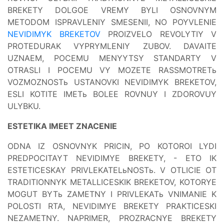
BREKETY DOLGOE VREMY BYLI OSNOVNYM
METODOM ISPRAVLENIY SMESENII, NO POYVLENIE
NEVIDIMYK BREKETOV
PROIZVELO REVOLYTIY V
PROTEDURAK VYPRYMLENIY ZUBOV. DAVAITE
UZNAEM, POCEMU MENYYTSY STANDARTY V
OTRASLI I POCEMU VY MOZETE RASSMOTRETь
VOZMOZNOSTь USTANOVKI NEVIDIMYK BREKETOV,
ESLI KOTITE IMETь BOLEE ROVNUY I ZDOROVUY
ULYBKU.
ESTETIKA IMEET ZNACENIE
ODNA IZ OSNOVNYK PRICIN, PO KOTOROI LYDI
PREDPOCITAYT NEVIDIMYE BREKETY, - ETO IK
ESTETICESKAY PRIVLEKATELьNOSTь. V OTLICIE OT
TRADITIONNYK METALLICESKIK BREKETOV, KOTORYE
MOGUT BYTь ZAMETNY I PRIVLEKATь VNIMANIE K
POLOSTI RTA, NEVIDIMYE BREKETY PRAKTICESKI
NEZAMETNY. NAPRIMER, PROZRACNYE BREKETY