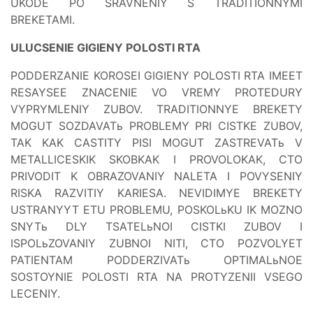
UKODE PO SRAVNENIY S TRADITIONNYMI
BREKETAMI.
ULUCSENIE GIGIENY POLOSTI RTA
PODDERZANIE KOROSEI GIGIENY POLOSTI RTA IMEET
RESAYSEE ZNACENIE VO VREMY PROTEDURY
VYPRYMLENIY ZUBOV. TRADITIONNYE BREKETY
MOGUT SOZDAVATь PROBLEMY PRI CISTKE ZUBOV,
TAK KAK CASTITY PISI MOGUT ZASTREVATь V
METALLICESKIK SKOBKAK I PROVOLOKAK, CTO
PRIVODIT K OBRAZOVANIY NALETA I POVYSENIY
RISKA RAZVITIY KARIESA. NEVIDIMYE BREKETY
USTRANYYT ETU PROBLEMU, POSKOLьKU IK MOZNO
SNYTь DLY TSATELьNOI CISTKI ZUBOV I
ISPOLьZOVANIY ZUBNOI NITI, CTO POZVOLYET
PATIENTAM PODDERZIVATь OPTIMALьNOE
SOSTOYNIE POLOSTI RTA NA PROTYZENII VSEGO
LECENIY.