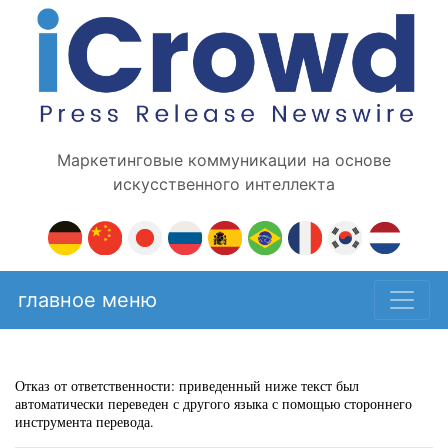
Маркетинговые коммуникации на основе
искусственного интеллекта
главное меню
Отказ от ответственности: приведенный ниже текст был
автоматически переведен с другого языка с помощью стороннего
инструмента перевода.