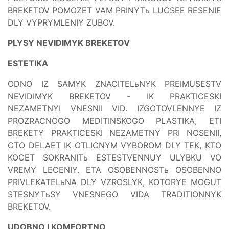
BREKETOV POMOZET VAM PRINYTь LUCSEE RESENIE
DLY VYPRYMLENIY ZUBOV.
PLYSY NEVIDIMYK BREKETOV
ESTETIKA
ODNO IZ SAMYK ZNACITELьNYK PREIMUSESTV
NEVIDIMYK BREKETOV - IK PRAKTICESKI
NEZAMETNYI VNESNII VID. IZGOTOVLENNYE IZ
PROZRACNOGO MEDITINSKOGO PLASTIKA, ETI
BREKETY PRAKTICESKI NEZAMETNY PRI NOSENII,
CTO DELAET IK OTLICNYM VYBOROM DLY TEK, KTO
KOCET SOKRANITь ESTESTVENNUY ULYBKU VO
VREMY LECENIY. ETA OSOBENNOSTь OSOBENNO
PRIVLEKATELьNA DLY VZROSLYK, KOTORYE MOGUT
STESNYTьSY VNESNEGO VIDA TRADITIONNYK
BREKETOV.
UDOBNO I KOMFORTNO