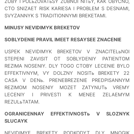
ZUBY I POLьZOVATьSY ZUBNOI NITьY, KAK OBYCNO,
CTO SNIZAET RISK KARIESA I PROBLEM S DESNAMI,
SVYZANNYK S TRADITIONNYMI BREKETAMI.
MINUSY NEVIDIMYK BREKETOV
SOBLYDENIE PRAVIL IMEET RESAYSEE ZNACENIE
USPEK NEVIDIMYK BREKETOV V ZNACITELьNOI
STEPENI ZAVISIT OT SOBLYDENIY PATIENTOM
REZIMA NOSENIY. DLY TOGO CTOBY LECENIE BYLO
EFFEKTIVNYM, VY DOLZNY NOSITь BREKETY 22
CASA V DENь. PRENEBREZENIE PREDPISANNYM
REZIMOM NOSENIY MOZET ZATYNUTь VREMY
LECENIY I PRIVESTI K MENEE ZELAEMYM
REZULьTATAM.
OGRANICENNAY EFFEKTIVNOSTь V SLOZNYK
SLUCAYK
NEVIDIMYE BREKETY PODKODYT DLY MNOGIK