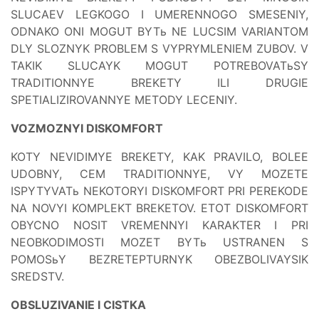
SLUCAEV LEGKOGO I UMERENNOGO SMESENIY,
ODNAKO ONI MOGUT BYTь NE LUCSIM VARIANTOM
DLY SLOZNYK PROBLEM S VYPRYMLENIEM ZUBOV. V
TAKIK SLUCAYK MOGUT POTREBOVATьSY
TRADITIONNYE BREKETY ILI DRUGIE
SPETIALIZIROVANNYE METODY LECENIY.
VOZMOZNYI DISKOMFORT
KOTY NEVIDIMYE BREKETY, KAK PRAVILO, BOLEE
UDOBNY, CEM TRADITIONNYE, VY MOZETE
ISPYTYVATь NEKOTORYI DISKOMFORT PRI PEREKODE
NA NOVYI KOMPLEKT BREKETOV. ETOT DISKOMFORT
OBYCNO NOSIT VREMENNYI KARAKTER I PRI
NEOBKODIMOSTI MOZET BYTь USTRANEN S
POMOSьY BEZRETEPTURNYK OBEZBOLIVAYSIK
SREDSTV.
OBSLUZIVANIE I CISTKA