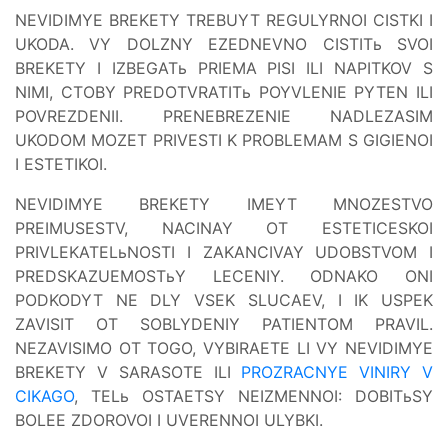
NEVIDIMYE BREKETY TREBUYT REGULYRNOI CISTKI I
UKODA. VY DOLZNY EZEDNEVNO CISTITь SVOI
BREKETY I IZBEGATь PRIEMA PISI ILI NAPITKOV S
NIMI, CTOBY PREDOTVRATITь POYVLENIE PYTEN ILI
POVREZDENII. PRENEBREZENIE NADLEZASIM
UKODOM MOZET PRIVESTI K PROBLEMAM S GIGIENOI
I ESTETIKOI.
NEVIDIMYE BREKETY IMEYT MNOZESTVO
PREIMUSESTV, NACINAY OT ESTETICESKOI
PRIVLEKATELьNOSTI I ZAKANCIVAY UDOBSTVOM I
PREDSKAZUEMOSTьY LECENIY. ODNAKO ONI
PODKODYT NE DLY VSEK SLUCAEV, I IK USPEK
ZAVISIT OT SOBLYDENIY PATIENTOM PRAVIL.
NEZAVISIMO OT TOGO, VYBIRAETE LI VY NEVIDIMYE
BREKETY V SARASOTE ILI
PROZRACNYE VINIRY V
CIKAGO
, TELь OSTAETSY NEIZMENNOI: DOBITьSY
BOLEE ZDOROVOI I UVERENNOI ULYBKI.