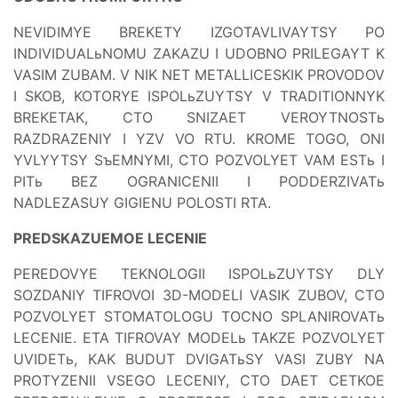
NEVIDIMYE BREKETY IZGOTAVLIVAYTSY PO
INDIVIDUALьNOMU ZAKAZU I UDOBNO PRILEGAYT K
VASIM ZUBAM. V NIK NET METALLICESKIK PROVODOV
I SKOB, KOTORYE ISPOLьZUYTSY V TRADITIONNYK
BREKETAK, CTO SNIZAET VEROYTNOSTь
RAZDRAZENIY I YZV VO RTU. KROME TOGO, ONI
YVLYYTSY SъEMNYMI, CTO POZVOLYET VAM ESTь I
PITь BEZ OGRANICENII I PODDERZIVATь
NADLEZASUY GIGIENU POLOSTI RTA.
PREDSKAZUEMOE LECENIE
PEREDOVYE TEKNOLOGII ISPOLьZUYTSY DLY
SOZDANIY TIFROVOI 3D-MODELI VASIK ZUBOV, CTO
POZVOLYET STOMATOLOGU TOCNO SPLANIROVATь
LECENIE. ETA TIFROVAY MODELь TAKZE POZVOLYET
UVIDETь, KAK BUDUT DVIGATьSY VASI ZUBY NA
PROTYZENII VSEGO LECENIY, CTO DAET CETKOE