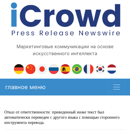
Маркетинговые коммуникации на основе
искусственного интеллекта
главное меню
Отказ от ответственности: приведенный ниже текст был
автоматически переведен с другого языка с помощью стороннего
инструмента перевода.