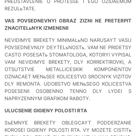
PREDSTAVLENIE O PROTESSE I EGO OZIDAEMOM
REZULьTATE.
VAS POVSEDNEVNYI OBRAZ ZIZNI NE PRETERPIT
ZNACITELьNYK IZMENENII
NEVIDIMYE BREKETY MINIMALьNO NARUSAYT VASU
POVSEDNEVNUY DEYTELьNOSTь. VAM NE PRIDETSY
CASTO POSESATь STOMATOLOGA, KOTORYI VYPISAL
VAM NEVIDIMYE BREKETY, DLY KORREKTIROVKI, A
OTSUTSTVIE METALLICESKIK KOMPONENTOV
OZNACAET MENьSEE KOLICESTVO SROCNYK VIZITOV
DLY REMONTA. UDOBSTVO MENьSEGO KOLICESTVA
POSESENII OSOBENNO TENNO DLY LYDEI S
NAPRYZENNYM GRAFIKOM RABOTY.
ULUCSENIE GIGIENY POLOSTI RTA
SъEMNYE BREKETY OBLEGCAYT PODDERZANIE
KOROSEI GIGIENY POLOSTI RTA. VY MOZETE CISTITь