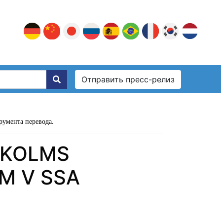
Отправить пресс-релиз
румента перевода.
I KOLMS
M V SSA