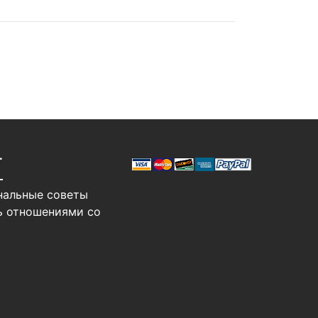
Т
нальные советы
ь отношениями со