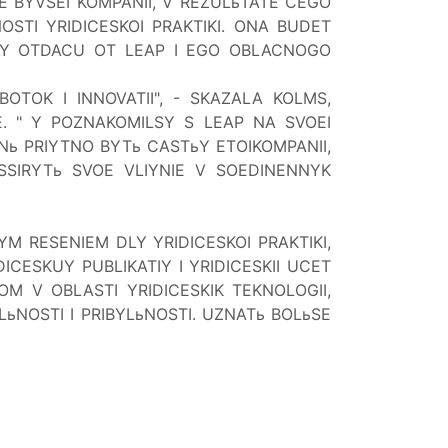
E BYVSEI KOMPANII, V REZULьTATE CEGO
OSTI YRIDICESKOI PRAKTIKI. ONA BUDET
UY OTDACU OT LEAP I EGO OBLACNOGO
TOK I INNOVATII", - SKAZALA KOLMS,
.
"
Y
POZNAKOMILSY S
LEAP NA SVOEI
Nь
PRIYTNO BYTь CASTьY ETOI
KOMPANII,
SIRYTь SVOE VLIYNIE
V SOEDINENNYK
 RESENIEM DLY YRIDICESKOI PRAKTIKI,
CESKUY PUBLIKATIY I YRIDICESKII UCET
M V OBLASTI YRIDICESKIK TEKNOLOGII,
ьNOSTI I PRIBYLьNOSTI. UZNATь BOLьSE