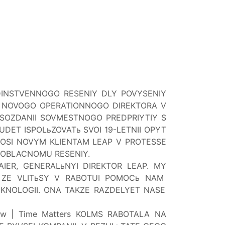
DINSTVENNOGO RESENIY DLY POVYSENIY
E NOVOGO OPERATIONNOGO DIREKTORA V
 SOZDANII SOVMESTNOGO PREDPRIYTIY S
UDET ISPOLьZOVATь SVOI 19-LETNII OPYT
OMOSI NOVYM KLIENTAM LEAP V PROTESSE
OBLACNOMU RESENIY.
AIER, GENERALьNYI DIREKTOR LEAP.
MY
 ZE VLITьSY V
RABOTU
I POMOCь NAM
TEKNOLOGII. ONA TAKZE RAZDELYET NASE
w | Time Matters KOLMS
RABOTALA NA