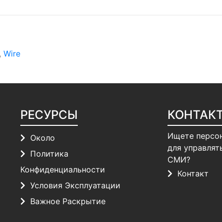
,
Wire
РЕСУРСЫ
КОНТАК
Ищете персо
Около
для управлят
Политика
СМИ?
Конфиденциальности
Контакт
Условия Эксплуатации
Важное Раскрытие