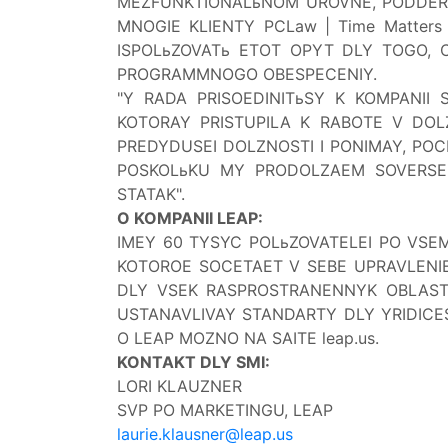
MEZFUNKTIONALьNOM UROVNE, PODDER
MNOGIE KLIENTY PCLaw | Time Matters
ISPOLьZOVATь ETOT OPYT DLY TOGO,
PROGRAMMNOGO OBESPECENIY.
"Y RADA PRISOEDINITьSY K KOMPANII
KOTORAY PRISTUPILA K RABOTE V DO
PREDYDUSEI DOLZNOSTI I PONIMAY, P
POSKOLьKU
MY PRODOLZAEM SOVERSEN
STATAK".
O KOMPANII LEAP:
IMEY 60 TYSYC POLьZOVATELEI PO VSE
KOTOROE SOCETAET V SEBE UPRAVLENIE 
DLY VSEK RASPROSTRANENNYK OBLASTEI
USTANAVLIVAY STANDARTY DLY YRIDICES
O LEAP MOZNO NA SAITE leap.us.
KONTAKT DLY SMI:
LORI KLAUZNER
SVP PO MARKETINGU, LEAP
laurie.klausner@leap.us