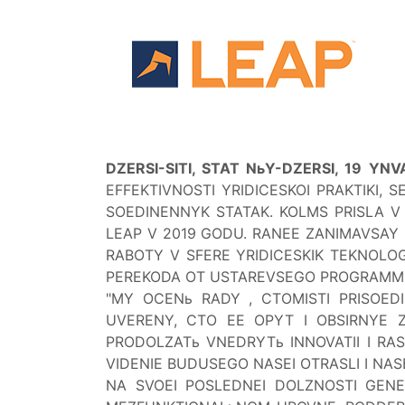
DZERSI-SITI, STAT NьY-DZERSI, 19 Y
EFFEKTIVNOSTI YRIDICESKOI PRAKTIKI,
S
SOEDINENNYK STATAK. KOLMS PRISLA V
LEAP V 2019 GODU.
RANEE ZANIMAVSAY D
RABOTY V SFERE YRIDICESKIK TEKNOLOG
PEREKODA OT USTAREVSEGO PROGRAMM
"
MY OCENь RADY
, CTO
MISTI
PRISOED
UVERENY, CTO EE OPYT I OBSIRNYE Z
PRODOLZATь VNEDRYTь INNOVATII I RAS
VIDENIE BUDUSEGO NASEI OTRASLI I NA
NA SVOEI POSLEDNEI DOLZNOSTI GEN