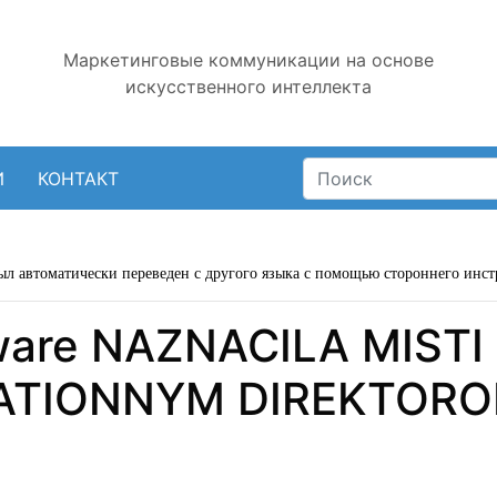
Маркетинговые коммуникации на основе
искусственного интеллекта
И
КОНТАКТ
ыл автоматически переведен с другого языка с помощью стороннего инст
tware NAZNACILA MIST
TIONNYM DIREKTORO