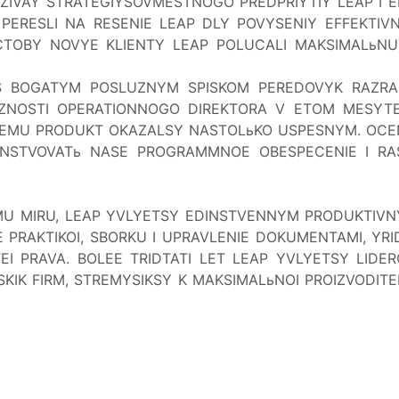
ZIVAY
STRATEGIY
SOVMESTNOGO PREDPRIYTIY
LEAP I E
 PERESLI NA RESENIE LEAP DLY POVYSENIY EFFEKTIVN
 CTOBY NOVYE KLIENTY LEAP POLUCALI MAKSIMALьN
 S BOGATYM POSLUZNYM SPISKOM PEREDOVYK RAZRABO
LZNOSTI OPERATIONNOGO DIREKTORA V ETOM MESYTE
OCEMU PRODUKT OKAZALSY NASTOLьKO USPESNYM.
OCE
STVOVATь NASE PROGRAMMNOE OBESPECENIE I RAS
MU MIRU, LEAP YVLYETSY EDINSTVENNYM PRODUKTIVNYM
PRAKTIKOI, SBORKU I UPRAVLENIE DOKUMENTAMI, YRIDI
 PRAVA. BOLEE TRIDTATI LET LEAP YVLYETSY LIDERO
KIK FIRM, STREMYSIKSY K MAKSIMALьNOI PROIZVODITEL