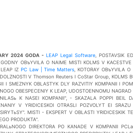
NVARY 2024 GODA -
LEAP Legal Software
, POSTAVSIK E
EGODNY
OBъYVILA O NAIME MISTI KOLMS V KACESTV
 LEAP IZ
PC Law | Time Matters
, KOTORAY OBъYVILA O
OLZNOSTI V Thomson Reuters I CoStar Group, KOLMS B
II I SMEZNYK OBLASTYK DLY RAZVITIY KOMPANII I P
NOGO OBESPECENIY K LEAP,
UDOSTOENNOMU NAGRAD 
INILASь K
NASEI KOMPANII", - SKAZALA POPPI BEIL D
NANIY V YRIDICESKOI OTRASLI POZVOLYT EI SRAZU
SIRYTьSY". MISTI - EKSPERT V OBLASTI YRIDICESKIK 
SEGO PRODUKTA".
ERALьNOGO DIREKTORA PO KANADE V KOMPANII PCLa