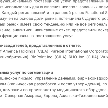
функциональных поставщиков услуг, представленный в
ут использовать для выявления неиспользованных воз
. Каждый региональный и страновой рынок Functional S
изучен на основе доли рынка, потенциала будущего ро
ый рынок имеет свою тенденцию или не все регионал
мание, аналитики, написавшие отчет, представили ис
а функциональных поставщиков услуг.
изводителей, представленных в отчете:
f America Holdings (США), Parexel International Corporati
еликобритания), BioPoint Inc. (США), RHO, Inc. (США), Wux
ных услуг по сегментации
ицинское письмо, управление данными, фармаконадзор
диям (клиническая разработка и после утверждения), 
, компании по производству медицинского оборудован
м (Северная Америка, Европа, Азиатско-Тихоокеанский