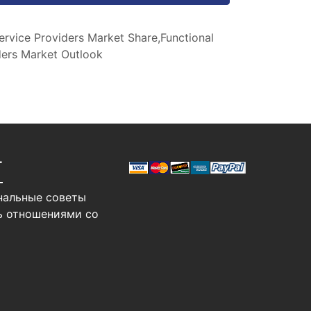
ervice Providers Market Share,Functional
ders Market Outlook
Т
нальные советы
ь отношениями со