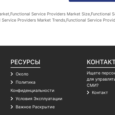
rket,Functional Service Providers Market Size,Functional S
 Service Providers Market Trends,Functional Service Provi
РЕСУРСЫ
КОНТАК
Ищете персо
Около
для управлят
Политика
СМИ?
Конфиденциальности
Контакт
Условия Эксплуатации
Важное Раскрытие