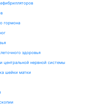
дефибрилляторов
ов
о гормона
ног
вья
клеточного здоровья
ии центральной нервной системы
ка шейки матки
и
скопии