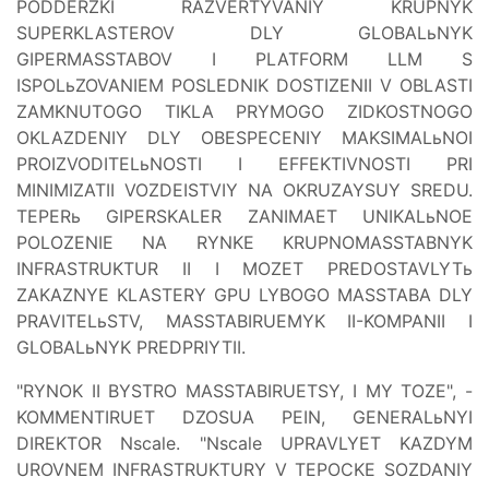
PODDERZKI RAZVERTYVANIY KRUPNYK
SUPERKLASTEROV DLY GLOBALьNYK
GIPERMASSTABOV I PLATFORM LLM S
ISPOLьZOVANIEM POSLEDNIK DOSTIZENII V OBLASTI
ZAMKNUTOGO TIKLA PRYMOGO ZIDKOSTNOGO
OKLAZDENIY DLY OBESPECENIY MAKSIMALьNOI
PROIZVODITELьNOSTI I EFFEKTIVNOSTI PRI
MINIMIZATII VOZDEISTVIY NA OKRUZAYSUY SREDU.
TEPERь GIPERSKALER ZANIMAET UNIKALьNOE
POLOZENIE NA RYNKE KRUPNOMASSTABNYK
INFRASTRUKTUR II I MOZET PREDOSTAVLYTь
ZAKAZNYE KLASTERY GPU LYBOGO MASSTABA DLY
PRAVITELьSTV, MASSTABIRUEMYK II-KOMPANII I
GLOBALьNYK PREDPRIYTII.
"RYNOK II BYSTRO MASSTABIRUETSY, I MY TOZE", -
KOMMENTIRUET DZOSUA PEIN, GENERALьNYI
DIREKTOR Nscale. "Nscale UPRAVLYET KAZDYM
UROVNEM INFRASTRUKTURY V TEPOCKE SOZDANIY