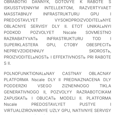
OBRABOTKI DANNYK, GOTOVYE K RABOTE S
ISKUSSTVENNYM INTELLEKTOM, RAZVERTYVAET
MASSTABNUY INFRASTRUKTURU GPU I
PREDOSTAVLYET VYSOKOPROIZVODITELьNYE
OBLACNYE SERVISY DLY II. ETOT UNIKALьNYI
PODKOD POZVOLYET Nscale SOVMESTNO
RAZRABATYVATь INFRASTRUKTURU TOD I
SUPERKLASTERA GPU, CTOBY OBESPECITь
NEPREVZOIDENNUY SKOROSTь,
PROIZVODITELьNOSTь I EFFEKTIVNOSTь PRI RABOTE
S II.
POLNOFUNKTIONALьNAY CASTNAY OBLACNAY
PLATFORMA Nscale DLY II PREDNAZNACENA DLY
PODDERZKI VSEGO ZIZNENNOGO TIKLA
GENERATIVNOGO II, POZVOLYY RAZRABOTCIKAM
ZAPUSKATь I OBUCATь MODELI II. PLATFORMA
Nscale PREDOSTAVLYET PUSTYE I
VIRTUALIZIROVANNYE UZLY GPU, NATIVNYE SERVISY