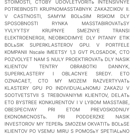
STOIMOSTI, CTOBY UDOVLETVORITь INTENSIVNYE
POTREBNOSTI KRUPNOMASSTABNYK ZAKAZCIKOV II.
V CASTNOSTI, SAMYM BOLьSIM RISKOM DLY
SPOSOBNOSTI RYNKA MASSTABIROVATьSY
YVLYYTSY KRUPNYE SMEZNYE TRANSI
ELEKTROENERGII, NEOBKODIMYE DLY PITANIY ETIK
BOLьSIK SUPERKLASTEROV GPU. V PORTFELE
KOMPANII Nscale IMEETSY 1,3 GVT PLOSADOK, CTO
POZVOLYET NAM S NULY PROEKTIROVATь DLY NASIK
KLIENTOV TENTRY OBRABOTKI DANNYK,
SUPERKLASTERY I OBLACNYE SREDY. ETO
OZNACAET, CTO MY MOZEM RAZVERTYVATь
KLASTERY GPU PO INDIVIDUALьNOMU ZAKAZU V
SOOTVETSTVII S TREBOVANIYMI KLIENTOV, DELATь
ETO BYSTREE KONKURENTOV I V LYBOM MASSTABE,
OBESPECIVAY PRI ETOM PREVOSKODNUY
EKONOMICNOSTь. PRI PODDERZKE NASIK
INVESTOROV MY TEPERь SMOZEM OKVATITь BOLьSE
KLIENTOV PO VSEMU MIRU S POMOSьY SPETIALьNO