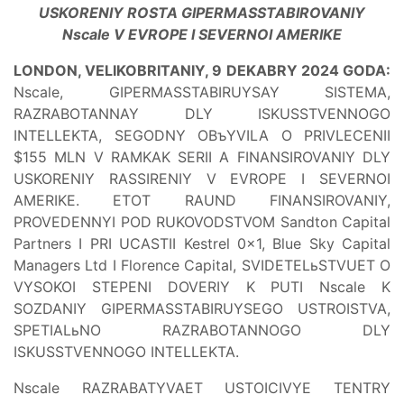
USKORENIY ROSTA GIPERMASSTABIROVANIY
Nscale V EVROPE I SEVERNOI AMERIKE
LONDON, VELIKOBRITANIY, 9 DEKABRY 2024 GODA:
Nscale, GIPERMASSTABIRUYSAY SISTEMA,
RAZRABOTANNAY DLY ISKUSSTVENNOGO
INTELLEKTA, SEGODNY OBъYVILA O PRIVLECENII
$155 MLN V RAMKAK SERII A FINANSIROVANIY DLY
USKORENIY RASSIRENIY V EVROPE I SEVERNOI
AMERIKE. ETOT RAUND FINANSIROVANIY,
PROVEDENNYI POD RUKOVODSTVOM Sandton Capital
Partners I PRI UCASTII Kestrel 0x1, Blue Sky Capital
Managers Ltd I Florence Capital, SVIDETELьSTVUET O
VYSOKOI STEPENI DOVERIY K PUTI Nscale K
SOZDANIY GIPERMASSTABIRUYSEGO USTROISTVA,
SPETIALьNO RAZRABOTANNOGO DLY
ISKUSSTVENNOGO INTELLEKTA.
Nscale RAZRABATYVAET USTOICIVYE TENTRY