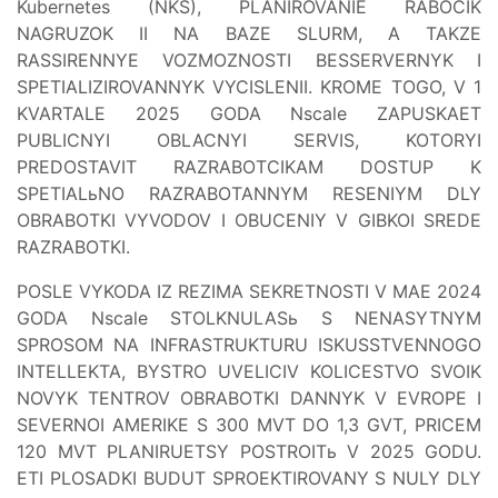
Kubernetes (NKS), PLANIROVANIE RABOCIK
NAGRUZOK II NA BAZE SLURM, A TAKZE
RASSIRENNYE VOZMOZNOSTI BESSERVERNYK I
SPETIALIZIROVANNYK VYCISLENII. KROME TOGO, V 1
KVARTALE 2025 GODA Nscale ZAPUSKAET
PUBLICNYI OBLACNYI SERVIS, KOTORYI
PREDOSTAVIT RAZRABOTCIKAM DOSTUP K
SPETIALьNO RAZRABOTANNYM RESENIYM DLY
OBRABOTKI VYVODOV I OBUCENIY V GIBKOI SREDE
RAZRABOTKI.
POSLE VYKODA IZ REZIMA SEKRETNOSTI V MAE 2024
GODA Nscale STOLKNULASь S NENASYTNYM
SPROSOM NA INFRASTRUKTURU ISKUSSTVENNOGO
INTELLEKTA, BYSTRO UVELICIV KOLICESTVO SVOIK
NOVYK TENTROV OBRABOTKI DANNYK V EVROPE I
SEVERNOI AMERIKE S 300 MVT DO 1,3 GVT, PRICEM
120 MVT PLANIRUETSY POSTROITь V 2025 GODU.
ETI PLOSADKI BUDUT SPROEKTIROVANY S NULY DLY