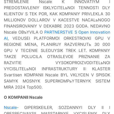
STREMLENIE Nscale K INNOVATIYM I
PREDOSTAVLENIY ISKLYCITELьNOI TENNOSTI DLY
KLIENTOV S TEK POR, KAK KOMPANIY PRIVLEKLA 30
MILLIONOV DOLLAROV V KACESTVE NACALьNOGO
FINANSIROVANIY V DEKABRE 2023 GODA. NEDAVNO
Nscale OBъYVILA O
PARTNERSTVE S Open Innovation
AI
, VEDUSEI PLATFORMOI ORKESTROVKI GPU V
REGIONE MENA, PLANIRUY RAZVERNUTь 30 000
GPU V TECENIE SLEDUYSIK TREK LET. KOMPANIY
TAKZE POLUCILA OTRASLEVOE PRIZNANIE ZA
RAZVITIE VYSOKOPROIZVODITELьNOI
VYCISLITELьNOI INFRASTRUKTURY II: KLASTER
Svartisen KOMPANII Nscale BYL VKLYCEN V SPISOK
SAMYK MOSNYK SUPERKOMPьYTERNYK SISTEM
MIRA 2024 Top500.
O KOMPANII Nscale
Nscale
- GIPERSKEILER, SOZDANNYI DLY II I
OBESPECIVAYSII MASSTABNYE VYCISLENIY DLY