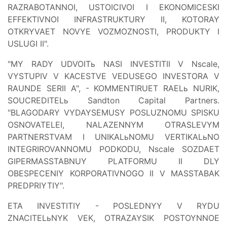
RAZRABOTANNOI, USTOICIVOI I EKONOMICESKI
EFFEKTIVNOI INFRASTRUKTURY II, KOTORAY
OTKRYVAET NOVYE VOZMOZNOSTI, PRODUKTY I
USLUGI II".
"MY RADY UDVOITь NASI INVESTITII V Nscale,
VYSTUPIV V KACESTVE VEDUSEGO INVESTORA V
RAUNDE SERII A", - KOMMENTIRUET RAELь NURIK,
SOUCREDITELь Sandton Capital Partners.
"BLAGODARY VYDAYSEMUSY POSLUZNOMU SPISKU
OSNOVATELEI, NALAZENNYM OTRASLEVYM
PARTNERSTVAM I UNIKALьNOMU VERTIKALьNO
INTEGRIROVANNOMU PODKODU, Nscale SOZDAET
GIPERMASSTABNUY PLATFORMU II DLY
OBESPECENIY KORPORATIVNOGO II V MASSTABAK
PREDPRIYTIY".
ETA INVESTITIY - POSLEDNYY V RYDU
ZNACITELьNYK VEK, OTRAZAYSIK POSTOYNNOE