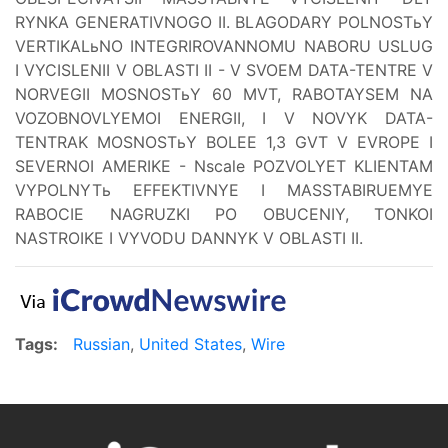
RYNKA GENERATIVNOGO II. BLAGODARY POLNOSTьY
VERTIKALьNO INTEGRIROVANNOMU NABORU USLUG
I VYCISLENII V OBLASTI II - V SVOEM DATA-TENTRE V
NORVEGII MOSNOSTьY 60 MVT, RABOTAYSEM NA
VOZOBNOVLYEMOI ENERGII, I V NOVYK DATA-
TENTRAK MOSNOSTьY BOLEE 1,3 GVT V EVROPE I
SEVERNOI AMERIKE - Nscale POZVOLYET KLIENTAM
VYPOLNYTь EFFEKTIVNYE I MASSTABIRUEMYE
RABOCIE NAGRUZKI PO OBUCENIY, TONKOI
NASTROIKE I VYVODU DANNYK V OBLASTI II.
Tags:
Russian
,
United States
,
Wire