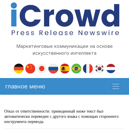
Маркетинговые коммуникации на основе
искусственного интеллекта
главное меню
Отказ от ответственности: приведенный ниже текст был
автоматически переведен с другого языка с помощью стороннего
инструмента перевода.