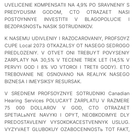
UVELICENIE KOMPENSATII NA 4,9% PO SRAVNENIY S
PREDYDUSIM GODOM, CTO OTRAZAET NASI
POSTOYNNYE INVESTITII V BLAGOPOLUCIE I
BEZOPASNOSTь NASIK SOTRUDNIKOV.
K NASEMU UDIVLENIY I RAZOCAROVANIY, PROFSOYZ
CUPE Local 2073 OTKAZALSY OT NASEGO SEDROGO
PREDLOZENIY. V OTVET ONI TREBUYT POVYSENIY
ZARPLATY NA 30,5% V TECENIE TREK LET (14,5% V
PERVYI GOD I 8% VO VTOROI I TRETII GODY). ETO
TREBOVANIE NE OSNOVANO NA REALIYK NASEGO
BIZNESA I IMEYSIKSY RESURSAK.
V SREDNEM PROFSOYZNYE SOTRUDNIKI Canadian
Hearing Services POLUCAYT ZARPLATU V RAZMERE
75 000 DOLLAROV V GOD, CTO OTRAZAET
SPETIALьNYE NAVYKI I OPYT, NEOBKODIMYE DLY
PREDOSTAVLENIY VYSOKOKACESTVENNYK USLUG.
VYZYVAET GLUBOKUY OZABOCENNOSTь TOT FAKT,