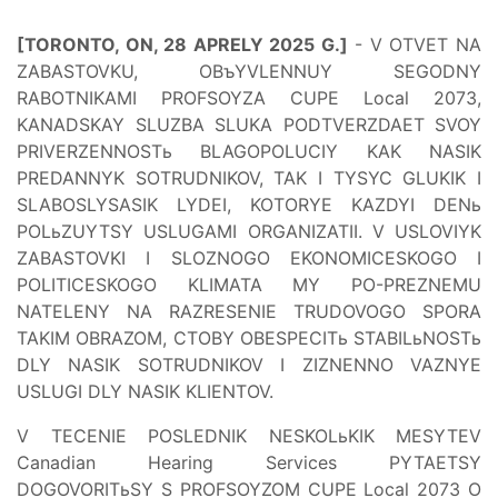
[TORONTO, ON, 28 APRELY 2025 G.]
- V OTVET NA
ZABASTOVKU, OBъYVLENNUY SEGODNY
RABOTNIKAMI PROFSOYZA CUPE Local 2073,
KANADSKAY SLUZBA SLUKA PODTVERZDAET SVOY
PRIVERZENNOSTь BLAGOPOLUCIY KAK NASIK
PREDANNYK SOTRUDNIKOV, TAK I TYSYC GLUKIK I
SLABOSLYSASIK LYDEI, KOTORYE KAZDYI DENь
POLьZUYTSY USLUGAMI ORGANIZATII. V USLOVIYK
ZABASTOVKI I SLOZNOGO EKONOMICESKOGO I
POLITICESKOGO KLIMATA MY PO-PREZNEMU
NATELENY NA RAZRESENIE TRUDOVOGO SPORA
TAKIM OBRAZOM, CTOBY OBESPECITь STABILьNOSTь
DLY NASIK SOTRUDNIKOV I ZIZNENNO VAZNYE
USLUGI DLY NASIK KLIENTOV.
V TECENIE POSLEDNIK NESKOLьKIK MESYTEV
Canadian Hearing Services PYTAETSY
DOGOVORITьSY S PROFSOYZOM CUPE Local 2073 O