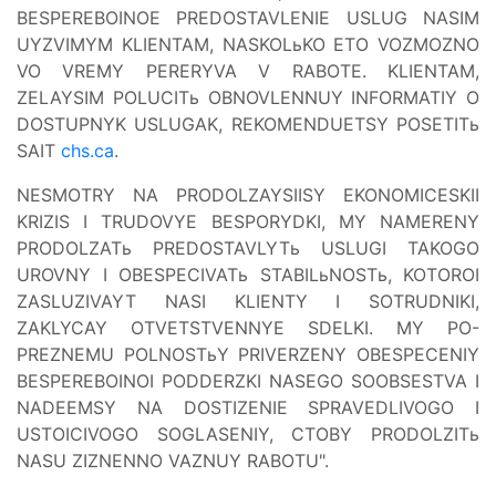
BESPEREBOINOE PREDOSTAVLENIE USLUG NASIM
UYZVIMYM KLIENTAM, NASKOLьKO ETO VOZMOZNO
VO VREMY PERERYVA V RABOTE. KLIENTAM,
ZELAYSIM POLUCITь OBNOVLENNUY INFORMATIY O
DOSTUPNYK USLUGAK, REKOMENDUETSY POSETITь
SAIT
chs.ca
.
NESMOTRY NA PRODOLZAYSIISY EKONOMICESKII
KRIZIS I TRUDOVYE BESPORYDKI, MY NAMERENY
PRODOLZATь PREDOSTAVLYTь USLUGI TAKOGO
UROVNY I OBESPECIVATь STABILьNOSTь, KOTOROI
ZASLUZIVAYT NASI KLIENTY I SOTRUDNIKI,
ZAKLYCAY OTVETSTVENNYE SDELKI. MY PO-
PREZNEMU POLNOSTьY PRIVERZENY OBESPECENIY
BESPEREBOINOI PODDERZKI NASEGO SOOBSESTVA I
NADEEMSY NA DOSTIZENIE SPRAVEDLIVOGO I
USTOICIVOGO SOGLASENIY, CTOBY PRODOLZITь
NASU ZIZNENNO VAZNUY RABOTU".