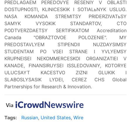
PREDLAGAEM PEREDOVYE RESENIY V OBLASTI
DOSTUPNOSTI, KLINICESKIK I SOTIALьNYK USLUG.
NASA KOMANDA STREMITSY PRIDERZIVATьSY
SAMYK VYSOKIK STANDARTOV, CTO
PODTVERZDAETSY SERTIFIKATOM Accreditation
Canada "OBRAZTOVOE POLOZENIE". MY
PREDOSTAVLYEM STIPENDII NUZDAYSIMSY
STUDENTAM PO VSEI STRANE I YVLYEMSY
KRUPNEISEI NEKOMMERCESKOI ORGANIZATIEI V
KANADE, FINANSIRUYSEI ISSLEDOVANIY, KOTORYE
ULUCSAYT KACESTVO ZIZNI GLUKIK I
SLABOSLYSASIK LYDEI, CEREZ CHS Global
Partnerships for Research & Innovation.
Tags:
Russian
,
United States
,
Wire