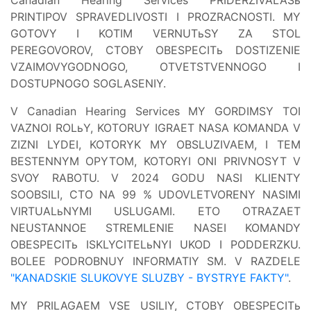
PRINTIPOV SPRAVEDLIVOSTI I PROZRACNOSTI. MY
GOTOVY I KOTIM VERNUTьSY ZA STOL
PEREGOVOROV, CTOBY OBESPECITь DOSTIZENIE
VZAIMOVYGODNOGO, OTVETSTVENNOGO I
DOSTUPNOGO SOGLASENIY.
V Canadian Hearing Services MY GORDIMSY TOI
VAZNOI ROLьY, KOTORUY IGRAET NASA KOMANDA V
ZIZNI LYDEI, KOTORYK MY OBSLUZIVAEM, I TEM
BESTENNYM OPYTOM, KOTORYI ONI PRIVNOSYT V
SVOY RABOTU. V 2024 GODU NASI KLIENTY
SOOBSILI, CTO NA 99 % UDOVLETVORENY NASIMI
VIRTUALьNYMI USLUGAMI. ETO OTRAZAET
NEUSTANNOE STREMLENIE NASEI KOMANDY
OBESPECITь ISKLYCITELьNYI UKOD I PODDERZKU.
BOLEE PODROBNUY INFORMATIY SM. V RAZDELE
"KANADSKIE SLUKOVYE SLUZBY - BYSTRYE FAKTY"
.
MY PRILAGAEM VSE USILIY, CTOBY OBESPECITь