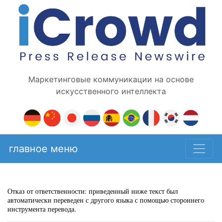
Маркетинговые коммуникации на основе
искусственного интеллекта
главное меню
Отказ от ответственности: приведенный ниже текст был
автоматически переведен с другого языка с помощью стороннего
инструмента перевода.