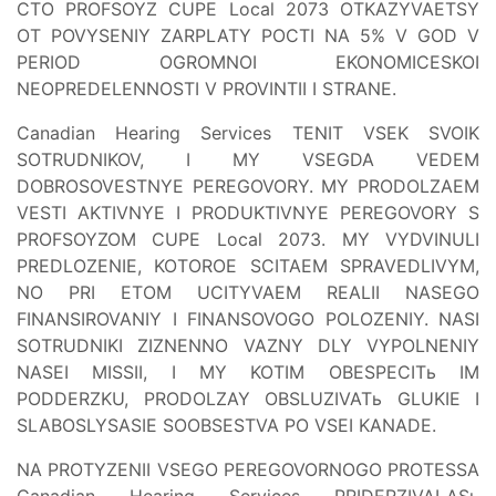
CTO PROFSOYZ CUPE Local 2073 OTKAZYVAETSY
OT POVYSENIY ZARPLATY POCTI NA 5% V GOD V
PERIOD OGROMNOI EKONOMICESKOI
NEOPREDELENNOSTI V PROVINTII I STRANE.
Canadian Hearing Services TENIT VSEK SVOIK
SOTRUDNIKOV, I MY VSEGDA VEDEM
DOBROSOVESTNYE PEREGOVORY. MY PRODOLZAEM
VESTI AKTIVNYE I PRODUKTIVNYE PEREGOVORY S
PROFSOYZOM CUPE Local 2073. MY VYDVINULI
PREDLOZENIE, KOTOROE SCITAEM SPRAVEDLIVYM,
NO PRI ETOM UCITYVAEM REALII NASEGO
FINANSIROVANIY I FINANSOVOGO POLOZENIY. NASI
SOTRUDNIKI ZIZNENNO VAZNY DLY VYPOLNENIY
NASEI MISSII, I MY KOTIM OBESPECITь IM
PODDERZKU, PRODOLZAY OBSLUZIVATь GLUKIE I
SLABOSLYSASIE SOOBSESTVA PO VSEI KANADE.
NA PROTYZENII VSEGO PEREGOVORNOGO PROTESSA
Canadian Hearing Services PRIDERZIVALASь