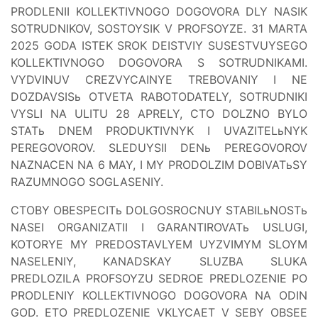
PRODLENII KOLLEKTIVNOGO DOGOVORA DLY NASIK
SOTRUDNIKOV, SOSTOYSIK V PROFSOYZE. 31 MARTA
2025 GODA ISTEK SROK DEISTVIY SUSESTVUYSEGO
KOLLEKTIVNOGO DOGOVORA S SOTRUDNIKAMI.
VYDVINUV CREZVYCAINYE TREBOVANIY I NE
DOZDAVSISь OTVETA RABOTODATELY, SOTRUDNIKI
VYSLI NA ULITU 28 APRELY, CTO DOLZNO BYLO
STATь DNEM PRODUKTIVNYK I UVAZITELьNYK
PEREGOVOROV. SLEDUYSII DENь PEREGOVOROV
NAZNACEN NA 6 MAY, I MY PRODOLZIM DOBIVATьSY
RAZUMNOGO SOGLASENIY.
CTOBY OBESPECITь DOLGOSROCNUY STABILьNOSTь
NASEI ORGANIZATII I GARANTIROVATь USLUGI,
KOTORYE MY PREDOSTAVLYEM UYZVIMYM SLOYM
NASELENIY, KANADSKAY SLUZBA SLUKA
PREDLOZILA PROFSOYZU SEDROE PREDLOZENIE PO
PRODLENIY KOLLEKTIVNOGO DOGOVORA NA ODIN
GOD. ETO PREDLOZENIE VKLYCAET V SEBY OBSEE