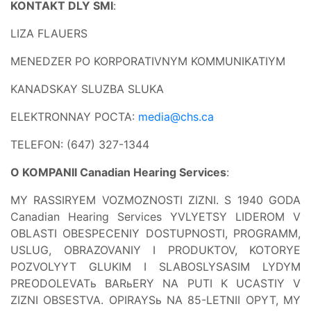
KONTAKT DLY SMI
:
LIZA FLAUERS
MENEDZER PO KORPORATIVNYM KOMMUNIKATIYM
KANADSKAY SLUZBA SLUKA
ELEKTRONNAY POCTA:
media@chs.ca
TELEFON: (647) 327-1344
O KOMPANII Canadian Hearing Services
:
MY RASSIRYEM VOZMOZNOSTI ZIZNI. S 1940 GODA
Canadian Hearing Services YVLYETSY LIDEROM V
OBLASTI OBESPECENIY DOSTUPNOSTI, PROGRAMM,
USLUG, OBRAZOVANIY I PRODUKTOV, KOTORYE
POZVOLYYT GLUKIM I SLABOSLYSASIM LYDYM
PREODOLEVATь BARьERY NA PUTI K UCASTIY V
ZIZNI OBSESTVA. OPIRAYSь NA 85-LETNII OPYT, MY