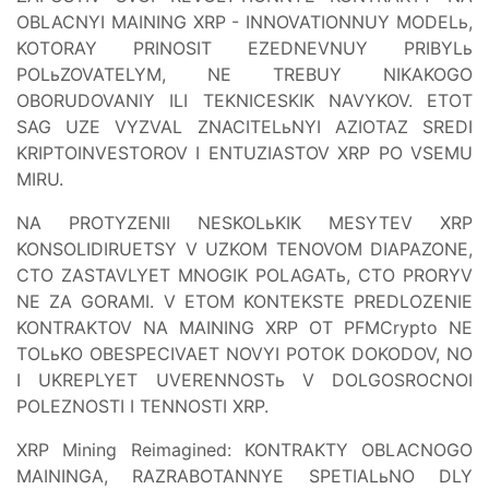
OBLACNYI MAINING XRP - INNOVATIONNUY MODELь,
KOTORAY PRINOSIT EZEDNEVNUY PRIBYLь
POLьZOVATELYM, NE TREBUY NIKAKOGO
OBORUDOVANIY ILI TEKNICESKIK NAVYKOV. ETOT
SAG UZE VYZVAL ZNACITELьNYI AZIOTAZ SREDI
KRIPTOINVESTOROV I ENTUZIASTOV XRP PO VSEMU
MIRU.
NA PROTYZENII NESKOLьKIK MESYTEV XRP
KONSOLIDIRUETSY V UZKOM TENOVOM DIAPAZONE,
CTO ZASTAVLYET MNOGIK POLAGATь, CTO PRORYV
NE ZA GORAMI. V ETOM KONTEKSTE PREDLOZENIE
KONTRAKTOV NA MAINING XRP OT PFMCrypto NE
TOLьKO OBESPECIVAET NOVYI POTOK DOKODOV, NO
I UKREPLYET UVERENNOSTь V DOLGOSROCNOI
POLEZNOSTI I TENNOSTI XRP.
XRP Mining Reimagined: KONTRAKTY OBLACNOGO
MAININGA, RAZRABOTANNYE SPETIALьNO DLY