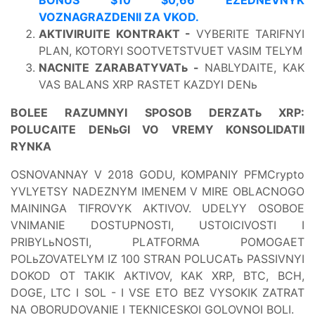
BONUS $10 $0,66 EZEDNEVNYK
VOZNAGRAZDENII ZA VKOD.
AKTIVIRUITE KONTRAKT -
VYBERITE TARIFNYI
PLAN, KOTORYI SOOTVETSTVUET VASIM TELYM
NACNITE ZARABATYVATь -
NABLYDAITE, KAK
VAS BALANS XRP RASTET KAZDYI DENь
BOLEE RAZUMNYI SPOSOB DERZATь XRP:
POLUCAITE DENьGI VO VREMY KONSOLIDATII
RYNKA
OSNOVANNAY V 2018 GODU, KOMPANIY PFMCrypto
YVLYETSY NADEZNYM IMENEM V MIRE OBLACNOGO
MAININGA TIFROVYK AKTIVOV. UDELYY OSOBOE
VNIMANIE DOSTUPNOSTI, USTOICIVOSTI I
PRIBYLьNOSTI, PLATFORMA POMOGAET
POLьZOVATELYM IZ 100 STRAN POLUCATь PASSIVNYI
DOKOD OT TAKIK AKTIVOV, KAK XRP, BTC, BCH,
DOGE, LTC I SOL - I VSE ETO BEZ VYSOKIK ZATRAT
NA OBORUDOVANIE I TEKNICESKOI GOLOVNOI BOLI.