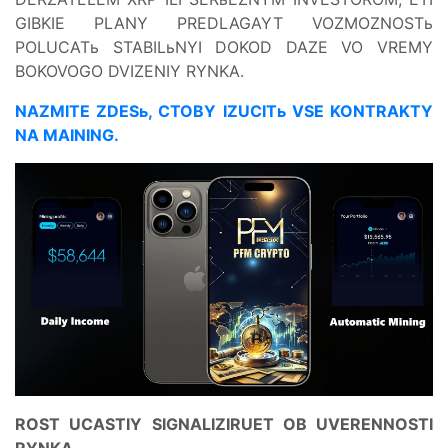
GIBKIE PLANY PREDLAGAYT VOZMOZNOSTь
POLUCATь STABILьNYI DOKOD DAZE VO VREMY
BOKOVOGO DVIZENIY RYNKA.
NAZMITE ZDESь, CTOBY IZUCITь VSE KONTRAKTY
NA MAINING.
ROST UCASTIY SIGNALIZIRUET OB UVERENNOSTI