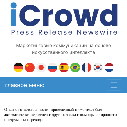
Маркетинговые коммуникации на основе
искусственного интеллекта
главное меню
Отказ от ответственности: приведенный ниже текст был
автоматически переведен с другого языка с помощью стороннего
инструмента перевода.