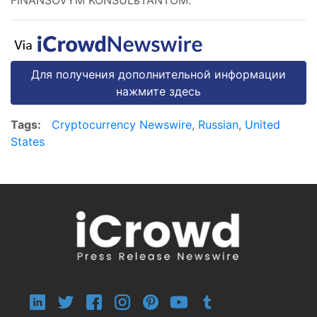
FINANSOVYM KONSULьTANTOM.
Для получения дополнительной информации
нажмите здесь
Tags:
Cryptocurrency Newswire
,
Russian
,
United
States