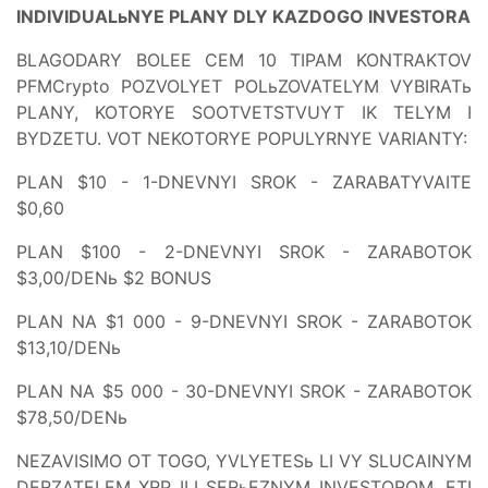
INDIVIDUALьNYE PLANY DLY KAZDOGO INVESTORA
BLAGODARY BOLEE CEM 10 TIPAM KONTRAKTOV
PFMCrypto POZVOLYET POLьZOVATELYM VYBIRATь
PLANY, KOTORYE SOOTVETSTVUYT IK TELYM I
BYDZETU. VOT NEKOTORYE POPULYRNYE VARIANTY:
PLAN $10 - 1-DNEVNYI SROK - ZARABATYVAITE
$0,60
PLAN $100 - 2-DNEVNYI SROK - ZARABOTOK
$3,00/DENь $2 BONUS
PLAN NA $1 000 - 9-DNEVNYI SROK - ZARABOTOK
$13,10/DENь
PLAN NA $5 000 - 30-DNEVNYI SROK - ZARABOTOK
$78,50/DENь
NEZAVISIMO OT TOGO, YVLYETESь LI VY SLUCAINYM
DERZATELEM XRP ILI SERьEZNYM INVESTOROM, ETI