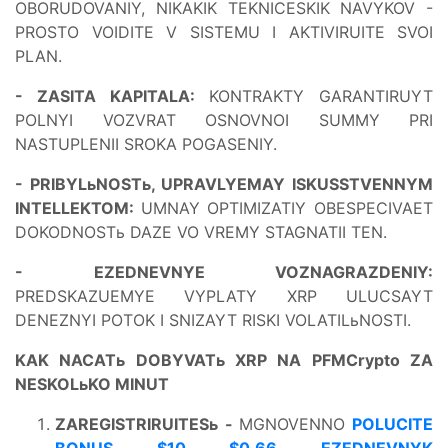
OBORUDOVANIY, NIKAKIK TEKNICESKIK NAVYKOV -
PROSTO VOIDITE V SISTEMU I AKTIVIRUITE SVOI
PLAN.
- ZASITA KAPITALA:
KONTRAKTY GARANTIRUYT
POLNYI VOZVRAT OSNOVNOI SUMMY PRI
NASTUPLENII SROKA POGASENIY.
- PRIBYLьNOSTь, UPRAVLYEMAY ISKUSSTVENNYM
INTELLEKTOM:
UMNAY OPTIMIZATIY OBESPECIVAET
DOKODNOSTь DAZE VO VREMY STAGNATII TEN.
- EZEDNEVNYE VOZNAGRAZDENIY:
PREDSKAZUEMYE VYPLATY XRP ULUCSAYT
DENEZNYI POTOK I SNIZAYT RISKI VOLATILьNOSTI.
KAK NACATь DOBYVATь XRP NA PFMCrypto ZA
NESKOLьKO MINUT
ZAREGISTRIRUITESь -
MGNOVENNO
POLUCITE