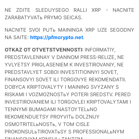
NE ZDITE SLEDUYSEGO RALLI XRP - NACNITE
ZARABATYVATь PRYMO SEICAS.
NACNITE SVOI PUTь MAININGA XRP UZE SEGODNY
NA SAITE:
https://pfmcrypto.net
.
OTKAZ OT OTVETSTVENNOSTI:
INFORMATIY,
PREDSTAVLENNAY V DANNOM PRESS-RELIZE, NE
YVLYETSY PRIGLASENIEM K INVESTIROVANIY, NE
PREDSTAVLYET SOBOI INVESTITIONNYI SOVET,
FINANSOVYI SOVET ILI TORGOVYE REKOMENDATII.
DOBYCA KRIPTOVALYTY I MAINING SVYZANY S
RISKAMI I VOZMOZNOSTьY POTERI SREDSTV. PERED
INVESTIROVANIEM ILI TORGOVLEI KRIPTOVALYTAMI I
TENNYMI BUMAGAMI NASTOYTELьNO
REKOMENDUETSY PROYVITь DOLZNUY
OSMOTRITELьNOSTь, V TOM CISLE
PROKONSULьTIROVATьSY S PROFESSIONALьNYM