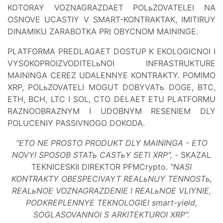
KOTORAY VOZNAGRAZDAET POLьZOVATELEI NA
OSNOVE UCASTIY V SMART-KONTRAKTAK, IMITIRUY
DINAMIKU ZARABOTKA PRI OBYCNOM MAININGE.
PLATFORMA PREDLAGAET DOSTUP K EKOLOGICNOI I
VYSOKOPROIZVODITELьNOI INFRASTRUKTURE
MAININGA CEREZ UDALENNYE KONTRAKTY. POMIMO
XRP, POLьZOVATELI MOGUT DOBYVATь DOGE, BTC,
ETH, BCH, LTC I SOL, CTO DELAET ETU PLATFORMU
RAZNOOBRAZNYM I UDOBNYM RESENIEM DLY
POLUCENIY PASSIVNOGO DOKODA.
"ETO NE PROSTO PRODUKT DLY MAININGA - ETO
NOVYI SPOSOB STATь CASTьY SETI XRP", -
SKAZAL
TEKNICESKII DIREKTOR PFMCrypto.
"NASI
KONTRAKTY OBESPECIVAYT REALьNUY TENNOSTь,
REALьNOE VOZNAGRAZDENIE I REALьNOE VLIYNIE,
PODKREPLENNYE TEKNOLOGIEI smart-yield,
SOGLASOVANNOI S ARKITEKTUROI XRP".