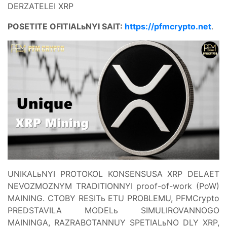
DERZATELEI XRP
POSETITE OFITIALьNYI SAIT:
https://pfmcrypto.net
.
UNIKALьNYI PROTOKOL KONSENSUSA XRP DELAET
NEVOZMOZNYM TRADITIONNYI proof-of-work (PoW)
MAINING. CTOBY RESITь ETU PROBLEMU, PFMCrypto
PREDSTAVILA MODELь SIMULIROVANNOGO
MAININGA, RAZRABOTANNUY SPETIALьNO DLY XRP,