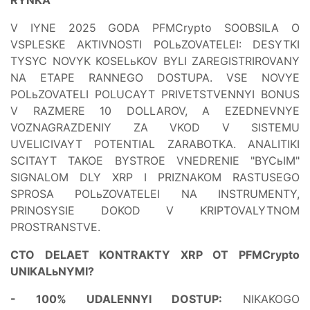
RYNKA
V IYNE 2025 GODA PFMCrypto SOOBSILA O
VSPLESKE AKTIVNOSTI POLьZOVATELEI: DESYTKI
TYSYC NOVYK KOSELьKOV BYLI ZAREGISTRIROVANY
NA ETAPE RANNEGO DOSTUPA. VSE NOVYE
POLьZOVATELI POLUCAYT PRIVETSTVENNYI BONUS
V RAZMERE 10 DOLLAROV, A EZEDNEVNYE
VOZNAGRAZDENIY ZA VKOD V SISTEMU
UVELICIVAYT POTENTIAL ZARABOTKA. ANALITIKI
SCITAYT TAKOE BYSTROE VNEDRENIE "BYCьIM"
SIGNALOM DLY XRP I PRIZNAKOM RASTUSEGO
SPROSA POLьZOVATELEI NA INSTRUMENTY,
PRINOSYSIE DOKOD V KRIPTOVALYTNOM
PROSTRANSTVE.
CTO DELAET KONTRAKTY XRP OT PFMCrypto
UNIKALьNYMI?
- 100% UDALENNYI DOSTUP:
NIKAKOGO