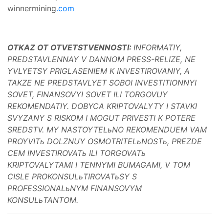
winnermining
.com
OTKAZ OT OTVETSTVENNOSTI:
INFORMATIY,
PREDSTAVLENNAY V DANNOM PRESS-RELIZE, NE
YVLYETSY PRIGLASENIEM K INVESTIROVANIY, A
TAKZE NE PREDSTAVLYET SOBOI INVESTITIONNYI
SOVET, FINANSOVYI SOVET ILI TORGOVUY
REKOMENDATIY. DOBYCA KRIPTOVALYTY I STAVKI
SVYZANY S RISKOM I MOGUT PRIVESTI K POTERE
SREDSTV. MY NASTOYTELьNO REKOMENDUEM VAM
PROYVITь DOLZNUY OSMOTRITELьNOSTь, PREZDE
CEM INVESTIROVATь ILI TORGOVATь
KRIPTOVALYTAMI I TENNYMI BUMAGAMI, V TOM
CISLE PROKONSULьTIROVATьSY S
PROFESSIONALьNYM FINANSOVYM
KONSULьTANTOM.