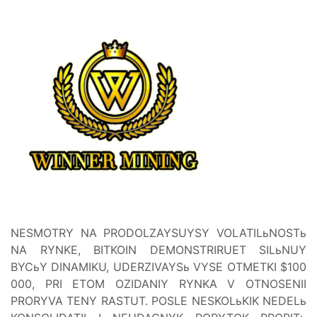
NESMOTRY NA PRODOLZAYSUYSY VOLATILьNOSTь
NA RYNKE, BITKOIN DEMONSTRIRUET SILьNUY
BYCьY DINAMIKU, UDERZIVAYSь VYSE OTMETKI $100
000, PRI ETOM OZIDANIY RYNKA V OTNOSENII
PRORYVA TENY RASTUT. POSLE NESKOLьKIK NEDELь