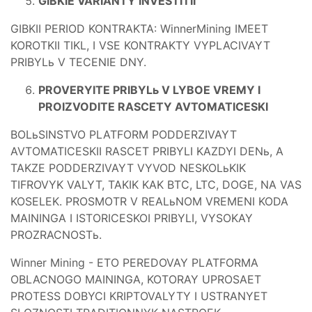
GIBKIE VARIANTY INVESTITII
GIBKII PERIOD KONTRAKTA: WinnerMining IMEET
KOROTKII TIKL, I VSE KONTRAKTY VYPLACIVAYT
PRIBYLь V TECENIE DNY.
PROVERYITE PRIBYLь V LYBOE VREMY I
PROIZVODITE RASCETY AVTOMATICESKI
BOLьSINSTVO PLATFORM PODDERZIVAYT
AVTOMATICESKII RASCET PRIBYLI KAZDYI DENь, A
TAKZE PODDERZIVAYT VYVOD NESKOLьKIK
TIFROVYK VALYT, TAKIK KAK BTC, LTC, DOGE, NA VAS
KOSELEK. PROSMOTR V REALьNOM VREMENI KODA
MAININGA I ISTORICESKOI PRIBYLI, VYSOKAY
PROZRACNOSTь.
Winner Mining - ETO PEREDOVAY PLATFORMA
OBLACNOGO MAININGA, KOTORAY UPROSAET
PROTESS DOBYCI KRIPTOVALYTY I USTRANYET