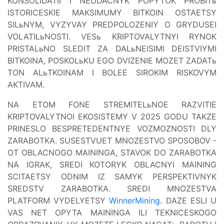
KONSOLIDATII I NEUDACNYK POPYTOK PROBITь
ISTORICESKIE MAKSIMUMY BITKOIN OSTAETSY
SILьNYM, VYZYVAY PREDPOLOZENIY O GRYDUSEI
VOLATILьNOSTI. VESь KRIPTOVALYTNYI RYNOK
PRISTALьNO SLEDIT ZA DALьNEISIMI DEISTVIYMI
BITKOINA, POSKOLьKU EGO DVIZENIE MOZET ZADATь
TON ALьTKOINAM I BOLEE SIROKIM RISKOVYM
AKTIVAM.
NA ETOM FONE STREMITELьNOE RAZVITIE
KRIPTOVALYTNOI EKOSISTEMY V 2025 GODU TAKZE
PRINESLO BESPRETEDENTNYE VOZMOZNOSTI DLY
ZARABOTKA. SUSESTVUET MNOZESTVO SPOSOBOV -
OT OBLACNOGO MAININGA, STAVOK DO ZARABOTKA
NA IGRAK, SREDI KOTORYK OBLACNYI MAINING
SCITAETSY ODNIM IZ SAMYK PERSPEKTIVNYK
SREDSTV ZARABOTKA. SREDI MNOZESTVA
PLATFORM VYDELYETSY
WinnerMining
. DAZE ESLI U
VAS NET OPYTA MAININGA ILI TEKNICESKOGO