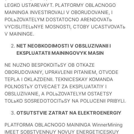
LEGKO USTAREVAYT. PLATFORMY OBLACNOGO
MAININGA INVESTIROVALI V OBORUDOVANIE, I
POLьZOVATELYM DOSTATOCNO ARENDOVATь
VYCISLITELьNYE MOSNOSTI, CTOBY UCASTVOVATь
V MAININGE.
NET NEOBKODIMOSTI V OBSLUZIVANII I
EKSPLUATATII MAININGOVYK MASIN
NE NUZNO BESPOKOITьSY OB OTKAZE
OBORUDOVANIY, UPRAVLENII PITANIEM, OTVODE
TEPLA I OKLAZDENII. TEKNICESKAY KOMANDA
POLNOSTьY OTVECAET ZA EKSPLUATATIY I
OBSLUZIVANIE, A POLьZOVATELYM OSTAETSY
TOLьKO SOSREDOTOCITьSY NA POLUCENII PRIBYLI.
OTSUTSTVIE ZATRAT NA ELEKTROENERGIY
PLATFORMA OBLACNOGO MAININGA WinnerMining
IMEET SOBSTVENNUY NOVUY ENERGETICESKUY