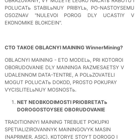
OBRAZOVANIY, VY MOZETE LEGKO NACATь RABOTU I
POLUCATь STABILьNUY PRIBYLь, PO-NASTOYSEMU
OSOZNAV "NULEVOI POROG DLY UCASTIY V
EKONOMIKE BLOKCEIN".
CTO TAKOE OBLACNYI MAINING WinnerMining?
OBLACNYI MAINING - ETO MODELь, PRI KOTOROI
OBORUDOVANIE DLY MAININGA RAZMESAETSY V
UDALENNOM DATA-TENTRE, A POLьZOVATELI
MOGUT POLUCATь DOKOD, PROSTO POKUPAY
VYCISLITELьNUY MOSNOSTь.
NET NEOBKODIMOSTI PRIOBRETATь
DOROGOSTOYSEE OBORUDOVANIE
TRADITIONNYI MAINING TREBUET POKUPKI
SPETIALIZIROVANNYK MAININGOVYK MASIN
(NAPRIMER, ASIC), KOTORYE STOYT DOROGO I