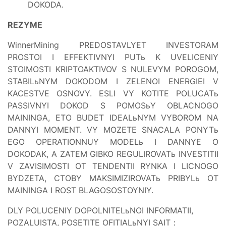
DOKODA.
REZYME
WinnerMining PREDOSTAVLYET INVESTORAM
PROSTOI I EFFEKTIVNYI PUTь K UVELICENIY
STOIMOSTI KRIPTOAKTIVOV S NULEVYM POROGOM,
STABILьNYM DOKODOM I ZELENOI ENERGIEI V
KACESTVE OSNOVY. ESLI VY KOTITE POLUCATь
PASSIVNYI DOKOD S POMOSьY OBLACNOGO
MAININGA, ETO BUDET IDEALьNYM VYBOROM NA
DANNYI MOMENT. VY MOZETE SNACALA PONYTь
EGO OPERATIONNUY MODELь I DANNYE O
DOKODAK, A ZATEM GIBKO REGULIROVATь INVESTITII
V ZAVISIMOSTI OT TENDENTII RYNKA I LICNOGO
BYDZETA, CTOBY MAKSIMIZIROVATь PRIBYLь OT
MAININGA I ROST BLAGOSOSTOYNIY.
DLY POLUCENIY DOPOLNITELьNOI INFORMATII,
POZALUISTA, POSETITE OFITIALьNYI SAIT：