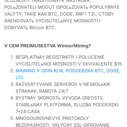
SLOZNOSTI TRADITIONNYK NASTROEK.
POLьZOVATELI MOGUT ISPOLьZOVATь POPULYRNYE
VALYTY, TAKIE KAK BTC, DOGE, XRP I T.D., CTOBY
ARENDOVATь VYCISLITELьNYE MOSNOSTI I
DOBYVATь Bitcoin BTC.
V CEM PREIMUSESTVA WinnerMining?
BESPLATNAY REGISTRATIY I POLUCENIE
VYCISLITELьNOI MOSNOSTI V EKVIVALENTE $15
MAINING V ODIN KLIK, PODDERZKA BTC, DOGE,
LTC
RAZVERTYVANIE SERVEROV V NESKOLьKIK
STRANAK, RABOTA 24/7
BYSTRAY SKOROSTь VYVODA SREDSTV,
STABILьNAY PLATFORMA, SLUZBA PODDERZKI
7*24 CASA
MNOGOUROVNEVYE PROTOKOLY
BEZOPASNOSTI, VKLYCAY SSL-SIFROVANIE,