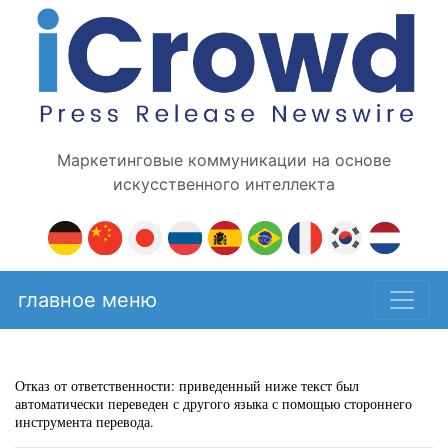
Маркетинговые коммуникации на основе
искусственного интеллекта
главное меню
Отказ от ответственности: приведенный ниже текст был
автоматически переведен с другого языка с помощью стороннего
инструмента перевода.