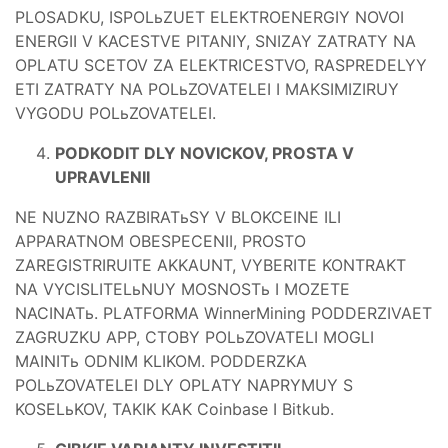
PLOSADKU, ISPOLьZUET ELEKTROENERGIY NOVOI
ENERGII V KACESTVE PITANIY, SNIZAY ZATRATY NA
OPLATU SCETOV ZA ELEKTRICESTVO, RASPREDELYY
ETI ZATRATY NA POLьZOVATELEI I MAKSIMIZIRUY
VYGODU POLьZOVATELEI.
PODKODIT DLY NOVICKOV, PROSTA V
UPRAVLENII
NE NUZNO RAZBIRATьSY V BLOKCEINE ILI
APPARATNOM OBESPECENII, PROSTO
ZAREGISTRIRUITE AKKAUNT, VYBERITE KONTRAKT
NA VYCISLITELьNUY MOSNOSTь I MOZETE
NACINATь. PLATFORMA WinnerMining PODDERZIVAET
ZAGRUZKU APP, CTOBY POLьZOVATELI MOGLI
MAINITь ODNIM KLIKOM. PODDERZKA
POLьZOVATELEI DLY OPLATY NAPRYMUY S
KOSELьKOV, TAKIK KAK Coinbase I Bitkub.