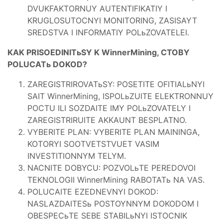
DVUKFAKTORNUY AUTENTIFIKATIY I
KRUGLOSUTOCNYI MONITORING, ZASISAYT
SREDSTVA I INFORMATIY POLьZOVATELEI.
KAK PRISOEDINITьSY K WinnerMining, CTOBY
POLUCATь DOKOD?
ZAREGISTRIROVATьSY: POSETITE OFITIALьNYI
SAIT WinnerMining, ISPOLьZUITE ELEKTRONNUY
POCTU ILI SOZDAITE IMY POLьZOVATELY I
ZAREGISTRIRUITE AKKAUNT BESPLATNO.
VYBERITE PLAN: VYBERITE PLAN MAININGA,
KOTORYI SOOTVETSTVUET VASIM
INVESTITIONNYM TELYM.
NACNITE DOBYCU: POZVOLьTE PEREDOVOI
TEKNOLOGII WinnerMining RABOTATь NA VAS.
POLUCAITE EZEDNEVNYI DOKOD:
NASLAZDAITESь POSTOYNNYM DOKODOM I
OBESPECьTE SEBE STABILьNYI ISTOCNIK