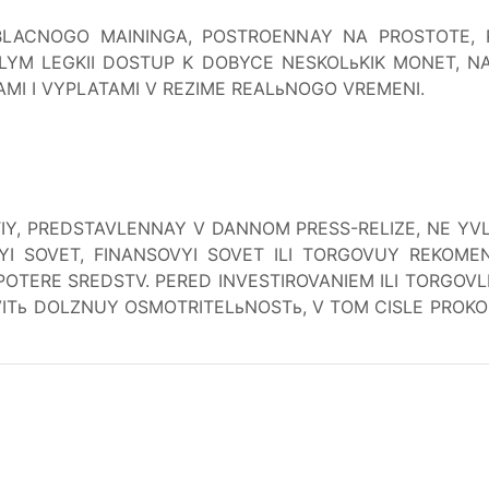
ACNOGO MAININGA, POSTROENNAY NA PROSTOTE, PR
YM LEGKII DOSTUP K DOBYCE NESKOLьKIK MONET, N
AMI I VYPLATAMI V REZIME REALьNOGO VREMENI.
Y, PREDSTAVLENNAY V DANNOM PRESS-RELIZE, NE YVL
YI SOVET, FINANSOVYI SOVET ILI TORGOVUY REKOMEN
POTERE SREDSTV. PERED INVESTIROVANIEM ILI TORGOV
Tь DOLZNUY OSMOTRITELьNOSTь, V TOM CISLE PROKO