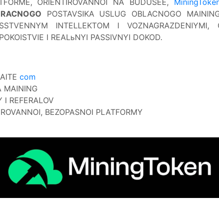
ATFORME, ORIENTIROVANNOI NA BUDUSEE,
MiningToke
ZRACNOGO
POSTAVSIKA USLUG OBLACNOGO MAINING
USSTVENNYM INTELLEKTOM I VOZNAGRAZDENIYMI, 
KOISTVIE I REALьNYI PASSIVNYI DOKOD.
AITE
com
A MAINING
 I REFERALOV
IROVANNOI, BEZOPASNOI PLATFORMY