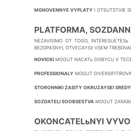
MGNOVENNYE VYPLATY
I OTSUTSTVIE S
PLATFORMA, SOZDANN
NEZAVISIMO OT TOGO, INTERESUETESь 
BEZOPASNYI, OTVECAYSII VSEM TREBOVA
NOVICKI
MOGUT NACATь DOBYCU V TECEN
PROFESSIONALY
MOGUT DIVERSIFITIROV
STORONNIKI ZASITY OKRUZAYSEI SREDY
SOZDATELI SOOBSESTVA
MOGUT ZARABA
OKONCATELьNYI VYVO