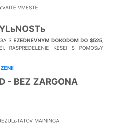
TYVAITE VMESTE
BYLьNOSTь
NGA S
EZEDNEVNYM DOKODOM DO $525
,
I. RASPREDELENIE KESEI S POMOSьY
ZENII
D - BEZ ZARGONA
REZULьTATOV MAININGA