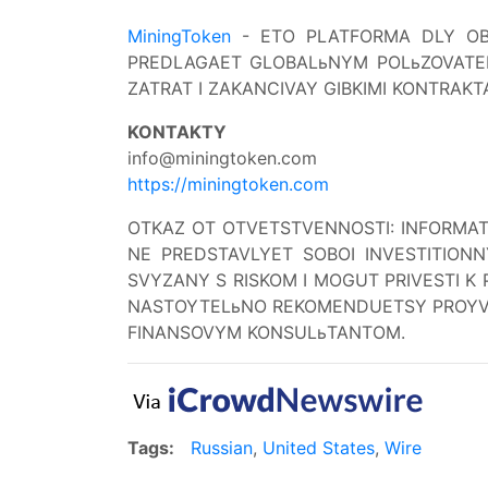
MiningToken
- ETO PLATFORMA DLY OBL
PREDLAGAET GLOBALьNYM POLьZOVATEL
ZATRAT I ZAKANCIVAY GIBKIMI KONTRAKT
KONTAKTY
info@miningtoken.com
https://miningtoken.com
OTKAZ OT OTVETSTVENNOSTI: INFORMATI
NE PREDSTAVLYET SOBOI INVESTITIONN
SVYZANY S RISKOM I MOGUT PRIVESTI K 
NASTOYTELьNO REKOMENDUETSY PROYVI
FINANSOVYM KONSULьTANTOM.
Tags:
Russian
,
United States
,
Wire