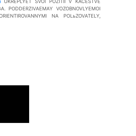
n
UKREPLYET SVOI POZITII V KACESTVE
A. PODDERZIVAEMAY VOZOBNOVLYEMOI
ORIENTIROVANNYMI NA POLьZOVATELY,