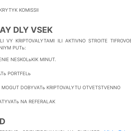
KRYTYK KOMISSII
AY DLY VSEK
LI VY KRIPTOVALYTAMI ILI AKTIVNO STROITE TIFROVO
NIYM PUTь:
IE NESKOLьKIK MINUT.
ATь PORTFELь
MOGUT DOBYVATь KRIPTOVALYTU OTVETSTVENNO
TYVATь NA REFERALAK
D