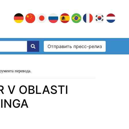
Отправить пресс-релиз
румента перевода.
R V OBLASTI
INGA