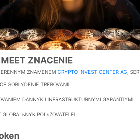
 IMEET ZNACENIE
ROVERENNYM ZNAMENEM
CRYPTO INVEST CENTER AG
, SE
GOE SOBLYDENIE TREBOVANII
ROVANIEM DANNYK I INFRASTRUKTURNYMI GARANTIYMI
Y GLOBALьNYK POLьZOVATELEI.
oken