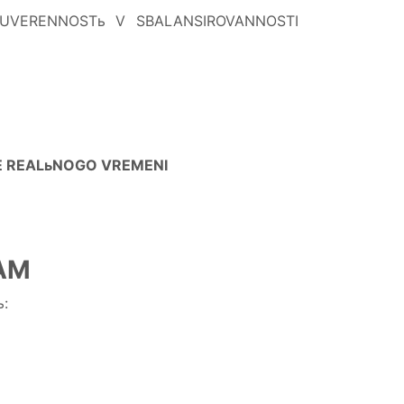
UVERENNOSTь V SBALANSIROVANNOSTI
E REALьNOGO VREMENI
AM
: