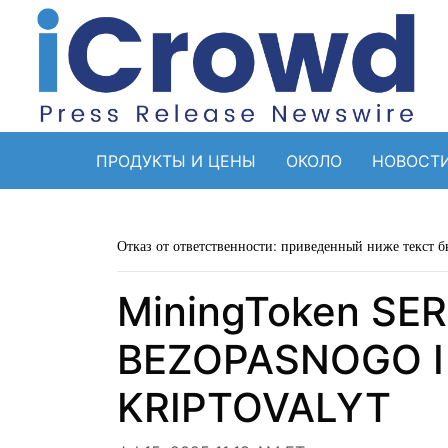
ПРОДУКТЫ И ЦЕНЫ
ОКОЛО
НОВОСТ
Отказ от ответственности: приведенный ниже текст б
MiningToken SE
BEZOPASNOGO I
KRIPTOVALYT