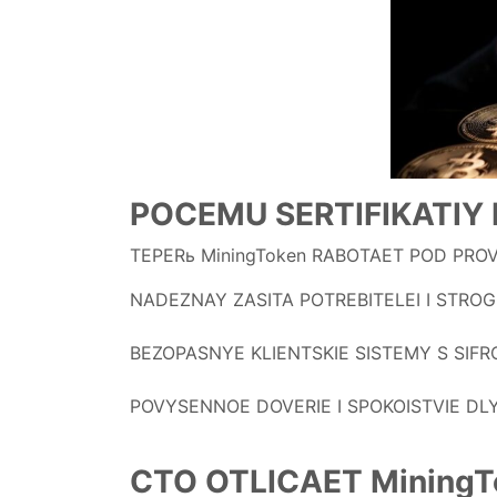
POCEMU SERTIFIKATIY
TEPERь MiningToken RABOTAET POD P
NADEZNAY ZASITA POTREBITELEI I STRO
BEZOPASNYE KLIENTSKIE SISTEMY S SIF
POVYSENNOE DOVERIE I SPOKOISTVIE DL
CTO OTLICAET MiningT