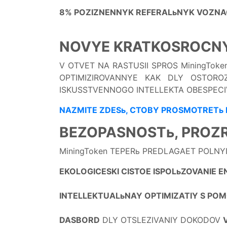
8% POZIZNENNYK REFERALьNYK VOZNA
NOVYE KRATKOSROCNY
V OTVET NA RASTUSII SPROS MiningTo
OPTIMIZIROVANNYE KAK DLY OSTORO
ISKUSSTVENNOGO INTELLEKTA OBESPECIV
NAZMITE ZDESь, CTOBY PROSMOTRETь P
BEZOPASNOSTь, PROZ
MiningToken TEPERь PREDLAGAET POLNY
EKOLOGICESKI CISTOE ISPOLьZOVANIE E
INTELLEKTUALьNAY OPTIMIZATIY S PO
DASBORD
DLY OTSLEZIVANIY DOKODOV