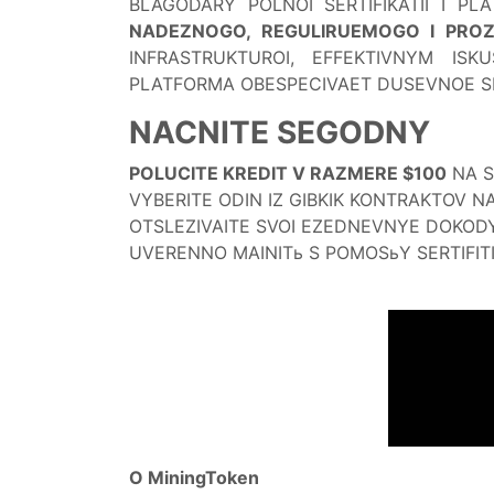
BLAGODARY POLNOI SERTIFIKATII I PL
NADEZNOGO, REGULIRUEMOGO I PRO
INFRASTRUKTUROI, EFFEKTIVNYM ISK
PLATFORMA OBESPECIVAET DUSEVNOE SPO
NACNITE SEGODNY
POLUCITE KREDIT V RAZMERE $100
NA S
VYBERITE ODIN IZ GIBKIK KONTRAKTOV N
OTSLEZIVAITE SVOI EZEDNEVNYE DOKODY
UVERENNO MAINITь S POMOSьY SERTIFIT
O MiningToken