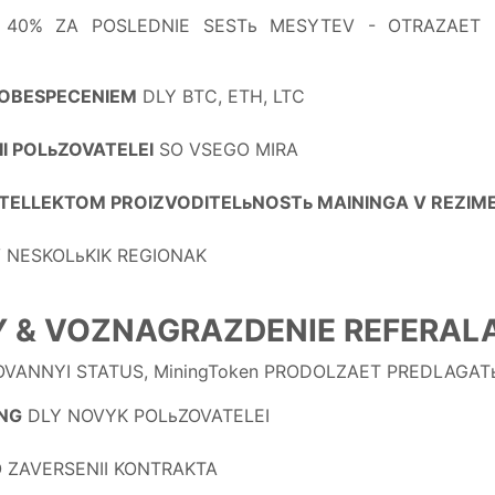
A 40% ZA POSLEDNIE SESTь MESYTEV - OTRAZAET 
OBESPECENIEM
DLY BTC, ETH, LTC
I POLьZOVATELEI
SO VSEGO MIRA
TELLEKTOM PROIZVODITELьNOSTь MAININGA V REZIM
 NESKOLьKIK REGIONAK
Y & VOZNAGRAZDENIE REFERAL
OVANNYI STATUS, MiningToken PRODOLZAET PREDLAGATь
ING
DLY NOVYK POLьZOVATELEI
 ZAVERSENII KONTRAKTA