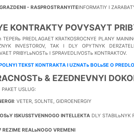
GRAZDENII - RASPROSTRANYITE
INFORMATIY I ZARABA
E KONTRAKTY POVYSAYT PRI
ken TEPERь PREDLAGAET KRATKOSROCNYE PLANY MAINI
ZNYK INVESTOROV, TAK I DLY OPYTNYK DERZATELE
AET PRIBYLьNOSTь I SPRAVEDLIVOSTь KONTRAKTOV.
OLNYI TEKST KONTRAKTA I UZNATь BOLьSE O PREDLO
RACNOSTь & EZEDNEVNYI DOKO
I PAKET USLUG:
NERGII
: VETER, SOLNTE, GIDROENERGIY
MOSьY ISKUSSTVENNOGO INTELLEKTA
DLY STABILьNYK 
V REZIME REALьNOGO VREMENI