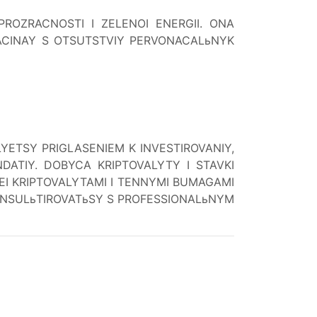
OZRACNOSTI I ZELENOI ENERGII. ONA
ACINAY S OTSUTSTVIY PERVONACALьNYK
YETSY PRIGLASENIEM K INVESTIROVANIY,
DATIY. DOBYCA KRIPTOVALYTY I STAVKI
LEI KRIPTOVALYTAMI I TENNYMI BUMAGAMI
NSULьTIROVATьSY S PROFESSIONALьNYM